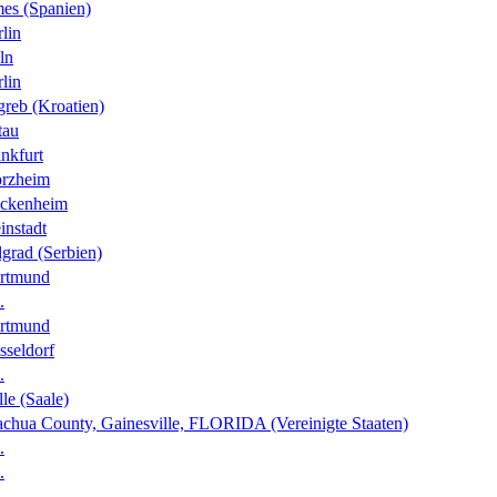
es (Spanien)
lin
ln
lin
greb (Kroatien)
tau
nkfurt
orzheim
ckenheim
instadt
grad (Serbien)
rtmund
.
rtmund
sseldorf
.
le (Saale)
achua County, Gainesville, FLORIDA (Vereinigte Staaten)
.
.
.