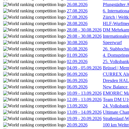
26.08.2026
Pfungstädter 
27.08.2026
6. Internatio
27.08.2026
Zürich | Welt
28.08.2026
HLF-Wurfmee
28.08
-
30.08.2026
DM Mehrkamp
29.08
-
30.08.2026
International
30.08.2026
Speerwurf
30.08.2026
26. Stabhochs
01.09.2026
4. Domspring
02.09.2026
25. Volksbank 
04.09
-
05.09.2026
Brüssel | Mem
06.09.2026
CURREX Alst
06.09.2026
Dresden HA
06.09.2026
New Balance
10.09
-
13.09.2026
EMORRC Mast
12.09
-
13.09.2026
Team DM U16/
13.09.2026
24. Volksban
13.09
-
14.09.2026
Ultimate Cha
19.09
-
20.09.2026
Straßenlauf-
20.09.2026
100 km Weltme