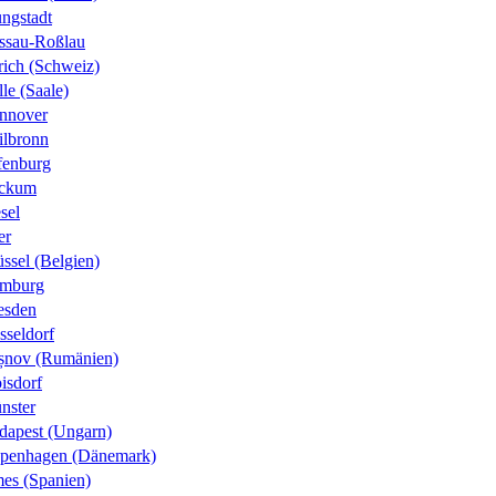
ungstadt
ssau-Roßlau
rich (Schweiz)
le (Saale)
nnover
ilbronn
fenburg
ckum
sel
er
ssel (Belgien)
mburg
esden
sseldorf
șnov (Rumänien)
isdorf
nster
dapest (Ungarn)
penhagen (Dänemark)
es (Spanien)