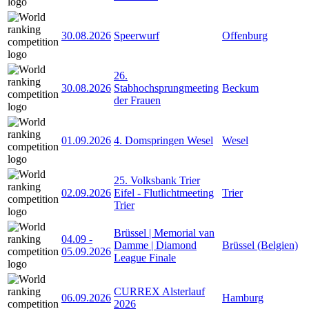
30.08.2026
Speerwurf
Offenburg
26.
30.08.2026
Stabhochsprungmeeting
Beckum
der Frauen
01.09.2026
4. Domspringen Wesel
Wesel
25. Volksbank Trier
02.09.2026
Eifel - Flutlichtmeeting
Trier
Trier
Brüssel | Memorial van
04.09
-
Damme | Diamond
Brüssel (Belgien)
05.09.2026
League Finale
CURREX Alsterlauf
06.09.2026
Hamburg
2026