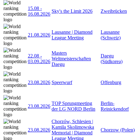
15.08
-
Sky's the Limit 2026
Zweibrücken
16.08.2026
Lausanne | Diamond
Lausanne
21.08.2026
League Meeting
(Schweiz)
Masters
22.08
-
Daegu
Weltmeisterschaften
03.09.2026
(Südkorea)
Daegu
23.08.2026
Speerwurf
Offenburg
TOP Sprungmeeting
Berlin-
23.08.2026
der LG NORD Berlin
Reinickendorf
Chorzów, Schlesien |
Kamila Skolimowska
23.08.2026
Chorzow (Polen)
Memorial | Diamond
League Meeting