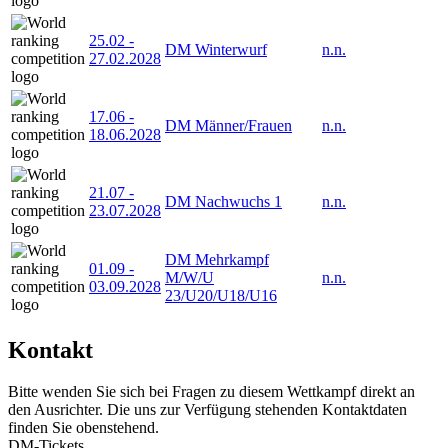
25.02
-
DM Winterwurf
n.n.
27.02.2028
17.06
-
DM Männer/Frauen
n.n.
18.06.2028
21.07
-
DM Nachwuchs 1
n.n.
23.07.2028
DM Mehrkampf
01.09
-
M/W/U
n.n.
03.09.2028
23/U20/U18/U16
Kontakt
Bitte wenden Sie sich bei Fragen zu diesem Wettkampf direkt an
den Ausrichter. Die uns zur Verfügung stehenden Kontaktdaten
finden Sie obenstehend.
DM-Tickets