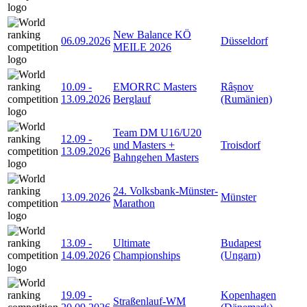
New Balance KÖ
06.09.2026
Düsseldorf
MEILE 2026
10.09
-
EMORRC Masters
Râșnov
13.09.2026
Berglauf
(Rumänien)
Team DM U16/U20
12.09
-
und Masters +
Troisdorf
13.09.2026
Bahngehen Masters
24. Volksbank-Münster-
13.09.2026
Münster
Marathon
13.09
-
Ultimate
Budapest
14.09.2026
Championships
(Ungarn)
19.09
-
Kopenhagen
Straßenlauf-WM