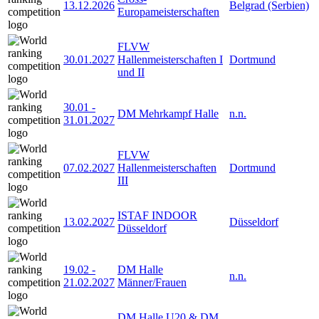
13.12.2026
Belgrad (Serbien)
Europameisterschaften
FLVW
30.01.2027
Hallenmeisterschaften I
Dortmund
und II
30.01
-
DM Mehrkampf Halle
n.n.
31.01.2027
FLVW
07.02.2027
Hallenmeisterschaften
Dortmund
III
ISTAF INDOOR
13.02.2027
Düsseldorf
Düsseldorf
19.02
-
DM Halle
n.n.
21.02.2027
Männer/Frauen
DM Halle U20 & DM