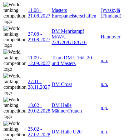
11.08
-
Masters
Jyväskylä
21.08.2027
Europameisterschaften
(Finnland)
DM Mehrkampf
27.08
-
M/W/U
Hannover
29.08.2027
23/U20/U18/U16
11.09
-
Team DM U16/U20
n.n.
12.09.2027
und Masters
27.11
-
DM Cross
n.n.
28.11.2027
18.02
-
DM Halle
n.n.
20.02.2028
Männer/Frauen
25.02
-
DM Halle U20
n.n.
27.02.2028