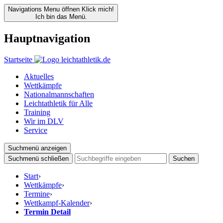
Navigations Menu öffnen
Klick mich!
Ich bin das Menü.
Hauptnavigation
Startseite
Aktuelles
Wettkämpfe
Nationalmannschaften
Leichtathletik für Alle
Training
Wir im DLV
Service
Suchmenü anzeigen
Suchmenü schließen
Suchen
Start
›
Wettkämpfe
›
Termine
›
Wettkampf-Kalender
›
Termin Detail