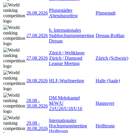
Pfungstädter
26.08.2026
Pfungstadt
Abendsportfest
6. Internationales
27.08.2026
Stabhochsprungmeeting
Dessau-Roßlau
Dessau
Zürich | Weltklasse
27.08.2026
Zürich | Diamond
Zürich (Schweiz)
League Meeting
28.08.2026
HLF-Wurfmeeting
Halle (Saale)
DM Mehrkampf
28.08
-
M/W/U
Hannover
30.08.2026
23/U20/U18/U16
Internationales
29.08
-
Hochsprungmeeting
Heilbronn
30.08.2026
Heilbronn