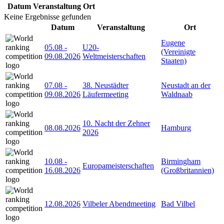
Datum
Veranstaltung
Ort
Keine Ergebnisse gefunden
Datum
Veranstaltung
Ort
Eugene
05.08
-
U20-
(Vereinigte
09.08.2026
Weltmeisterschaften
Staaten)
07.08
-
38. Neustädter
Neustadt an der
09.08.2026
Läufermeeting
Waldnaab
10. Nacht der Zehner
08.08.2026
Hamburg
2026
10.08
-
Birmingham
Europameisterschaften
16.08.2026
(Großbritannien)
12.08.2026
Vilbeler Abendmeeting
Bad Vilbel