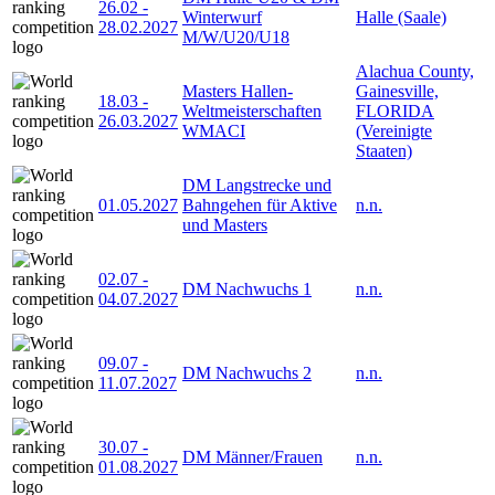
26.02
-
Winterwurf
Halle (Saale)
28.02.2027
M/W/U20/U18
Alachua County,
Masters Hallen-
Gainesville,
18.03
-
Weltmeisterschaften
FLORIDA
26.03.2027
WMACI
(Vereinigte
Staaten)
DM Langstrecke und
01.05.2027
Bahngehen für Aktive
n.n.
und Masters
02.07
-
DM Nachwuchs 1
n.n.
04.07.2027
09.07
-
DM Nachwuchs 2
n.n.
11.07.2027
30.07
-
DM Männer/Frauen
n.n.
01.08.2027