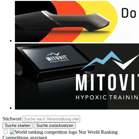
Stichwort
Suche starten
Suche zurücksetzen
Nur World Ranking
Competitions anzeigen