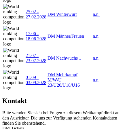
25.02
-
DM Winterwurf
n.n.
27.02.2028
17.06
-
DM Männer/Frauen
n.n.
18.06.2028
21.07
-
DM Nachwuchs 1
n.n.
23.07.2028
DM Mehrkampf
01.09
-
M/W/U
n.n.
03.09.2028
23/U20/U18/U16
Kontakt
Bitte wenden Sie sich bei Fragen zu diesem Wettkampf direkt an
den Ausrichter. Die uns zur Verfügung stehenden Kontaktdaten
finden Sie obenstehend.
DM-Tickets