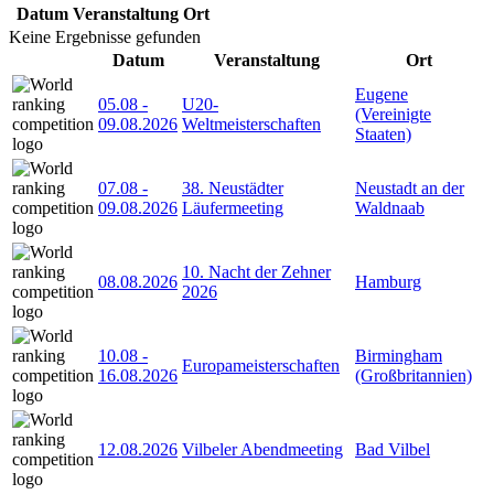
Datum
Veranstaltung
Ort
Keine Ergebnisse gefunden
Datum
Veranstaltung
Ort
Eugene
05.08
-
U20-
(Vereinigte
09.08.2026
Weltmeisterschaften
Staaten)
07.08
-
38. Neustädter
Neustadt an der
09.08.2026
Läufermeeting
Waldnaab
10. Nacht der Zehner
08.08.2026
Hamburg
2026
10.08
-
Birmingham
Europameisterschaften
16.08.2026
(Großbritannien)
12.08.2026
Vilbeler Abendmeeting
Bad Vilbel