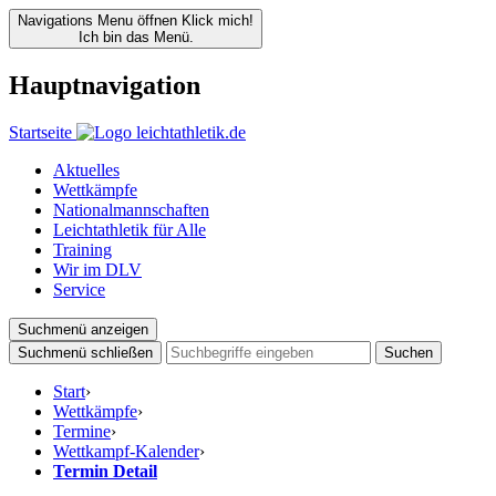
Navigations Menu öffnen
Klick mich!
Ich bin das Menü.
Hauptnavigation
Startseite
Aktuelles
Wettkämpfe
Nationalmannschaften
Leichtathletik für Alle
Training
Wir im DLV
Service
Suchmenü anzeigen
Suchmenü schließen
Suchen
Start
›
Wettkämpfe
›
Termine
›
Wettkampf-Kalender
›
Termin Detail