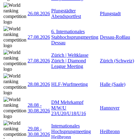
Pfungstädter
26.08.2026
Pfungstadt
Abendsportfest
6. Internationales
27.08.2026
Stabhochsprungmeeting
Dessau-Roßlau
Dessau
Zürich | Weltklasse
27.08.2026
Zürich | Diamond
Zürich (Schweiz)
League Meeting
28.08.2026
HLF-Wurfmeeting
Halle (Saale)
DM Mehrkampf
28.08
-
M/W/U
Hannover
30.08.2026
23/U20/U18/U16
Internationales
29.08
-
Hochsprungmeeting
Heilbronn
30.08.2026
Heilbronn