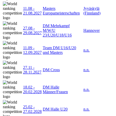
11.08
-
Masters
Jyväskylä
21.08.2027
Europameisterschaften
(Finnland)
DM Mehrkampf
27.08
-
M/W/U
Hannover
29.08.2027
23/U20/U18/U16
11.09
-
Team DM U16/U20
n.n.
12.09.2027
und Masters
27.11
-
DM Cross
n.n.
28.11.2027
18.02
-
DM Halle
n.n.
20.02.2028
Männer/Frauen
25.02
-
DM Halle U20
n.n.
27.02.2028