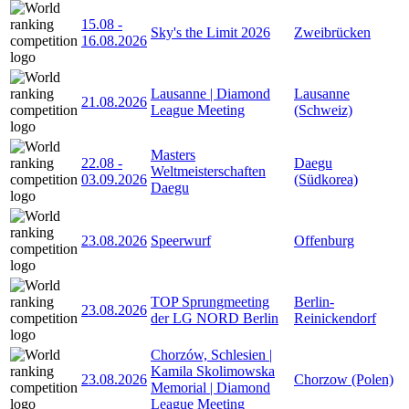
15.08
-
Sky's the Limit 2026
Zweibrücken
16.08.2026
Lausanne | Diamond
Lausanne
21.08.2026
League Meeting
(Schweiz)
Masters
22.08
-
Daegu
Weltmeisterschaften
03.09.2026
(Südkorea)
Daegu
23.08.2026
Speerwurf
Offenburg
TOP Sprungmeeting
Berlin-
23.08.2026
der LG NORD Berlin
Reinickendorf
Chorzów, Schlesien |
Kamila Skolimowska
23.08.2026
Chorzow (Polen)
Memorial | Diamond
League Meeting