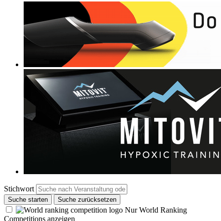
Stichwort
Suche starten
Suche zurücksetzen
Nur World Ranking
Competitions anzeigen