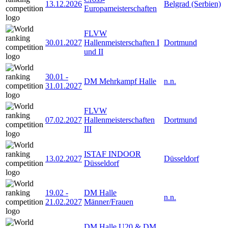
13.12.2026
Belgrad (Serbien)
Europameisterschaften
FLVW
30.01.2027
Hallenmeisterschaften I
Dortmund
und II
30.01
-
DM Mehrkampf Halle
n.n.
31.01.2027
FLVW
07.02.2027
Hallenmeisterschaften
Dortmund
III
ISTAF INDOOR
13.02.2027
Düsseldorf
Düsseldorf
19.02
-
DM Halle
n.n.
21.02.2027
Männer/Frauen
DM Halle U20 & DM