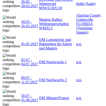
26.02
-
Winterwurf
Halle (Saale)
28.02.2027
M/W/U20/U18
Alachua County,
Masters Hallen-
Gainesville,
18.03
-
Weltmeisterschaften
FLORIDA
26.03.2027
WMACI
(Vereinigte
Staaten)
DM Langstrecke und
01.05.2027
Bahngehen für Aktive
n.n.
und Masters
02.07
-
DM Nachwuchs 1
n.n.
04.07.2027
09.07
-
DM Nachwuchs 2
n.n.
11.07.2027
30.07
-
DM Männer/Frauen
n.n.
01.08.2027