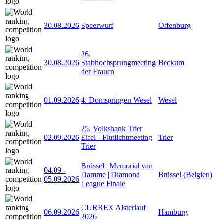
30.08.2026
Speerwurf
Offenburg
26.
30.08.2026
Stabhochsprungmeeting
Beckum
der Frauen
01.09.2026
4. Domspringen Wesel
Wesel
25. Volksbank Trier
02.09.2026
Eifel - Flutlichtmeeting
Trier
Trier
Brüssel | Memorial van
04.09
-
Damme | Diamond
Brüssel (Belgien)
05.09.2026
League Finale
CURREX Alsterlauf
06.09.2026
Hamburg
2026