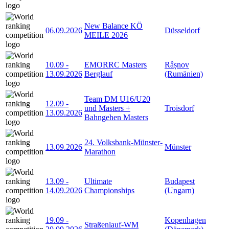
New Balance KÖ
06.09.2026
Düsseldorf
MEILE 2026
10.09
-
EMORRC Masters
Râșnov
13.09.2026
Berglauf
(Rumänien)
Team DM U16/U20
12.09
-
und Masters +
Troisdorf
13.09.2026
Bahngehen Masters
24. Volksbank-Münster-
13.09.2026
Münster
Marathon
13.09
-
Ultimate
Budapest
14.09.2026
Championships
(Ungarn)
19.09
-
Kopenhagen
Straßenlauf-WM