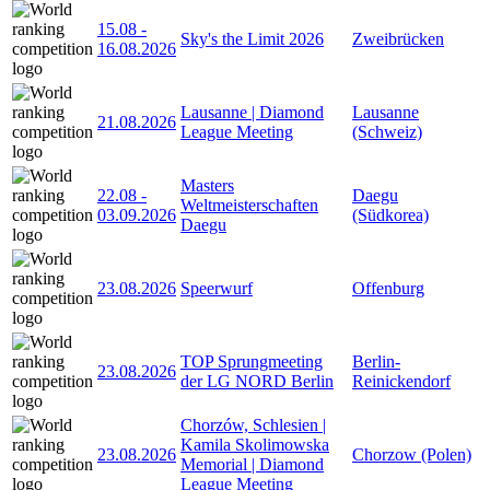
15.08
-
Sky's the Limit 2026
Zweibrücken
16.08.2026
Lausanne | Diamond
Lausanne
21.08.2026
League Meeting
(Schweiz)
Masters
22.08
-
Daegu
Weltmeisterschaften
03.09.2026
(Südkorea)
Daegu
23.08.2026
Speerwurf
Offenburg
TOP Sprungmeeting
Berlin-
23.08.2026
der LG NORD Berlin
Reinickendorf
Chorzów, Schlesien |
Kamila Skolimowska
23.08.2026
Chorzow (Polen)
Memorial | Diamond
League Meeting