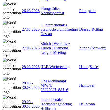
Pfungstädter
26.08.2026
Pfungstadt
Abendsportfest
6. Internationales
27.08.2026
Stabhochsprungmeeting
Dessau-Roßlau
Dessau
Zürich | Weltklasse
27.08.2026
Zürich | Diamond
Zürich (Schweiz)
League Meeting
28.08.2026
HLF-Wurfmeeting
Halle (Saale)
DM Mehrkampf
28.08
-
M/W/U
Hannover
30.08.2026
23/U20/U18/U16
Internationales
29.08
-
Hochsprungmeeting
Heilbronn
30.08.2026
Heilbronn