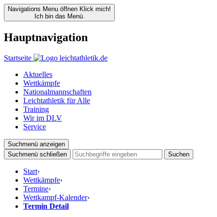
Navigations Menu öffnen
Klick mich!
Ich bin das Menü.
Hauptnavigation
Startseite
Aktuelles
Wettkämpfe
Nationalmannschaften
Leichtathletik für Alle
Training
Wir im DLV
Service
Suchmenü anzeigen
Suchmenü schließen
Suchen
Start
›
Wettkämpfe
›
Termine
›
Wettkampf-Kalender
›
Termin Detail