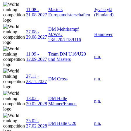
11.08
-
Masters
Jyväskylä
21.08.2027
Europameisterschaften
(Finnland)
DM Mehrkampf
27.08
-
M/W/U
Hannover
29.08.2027
23/U20/U18/U16
11.09
-
Team DM U16/U20
n.n.
12.09.2027
und Masters
27.11
-
DM Cross
n.n.
28.11.2027
18.02
-
DM Halle
n.n.
20.02.2028
Männer/Frauen
25.02
-
DM Halle U20
n.n.
27.02.2028