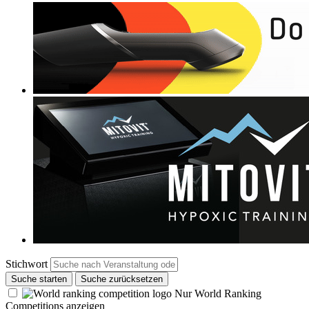
Stichwort
Suche starten
Suche zurücksetzen
Nur World Ranking
Competitions anzeigen