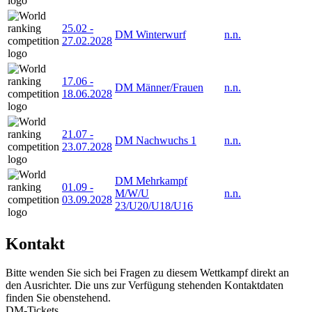
25.02
-
DM Winterwurf
n.n.
27.02.2028
17.06
-
DM Männer/Frauen
n.n.
18.06.2028
21.07
-
DM Nachwuchs 1
n.n.
23.07.2028
DM Mehrkampf
01.09
-
M/W/U
n.n.
03.09.2028
23/U20/U18/U16
Kontakt
Bitte wenden Sie sich bei Fragen zu diesem Wettkampf direkt an
den Ausrichter. Die uns zur Verfügung stehenden Kontaktdaten
finden Sie obenstehend.
DM-Tickets