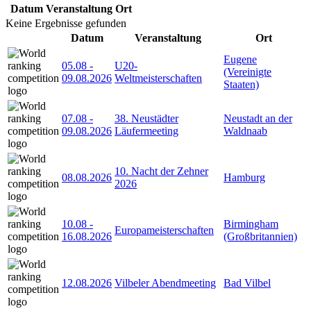
Datum
Veranstaltung
Ort
Keine Ergebnisse gefunden
Datum
Veranstaltung
Ort
Eugene
05.08
-
U20-
(Vereinigte
09.08.2026
Weltmeisterschaften
Staaten)
07.08
-
38. Neustädter
Neustadt an der
09.08.2026
Läufermeeting
Waldnaab
10. Nacht der Zehner
08.08.2026
Hamburg
2026
10.08
-
Birmingham
Europameisterschaften
16.08.2026
(Großbritannien)
12.08.2026
Vilbeler Abendmeeting
Bad Vilbel