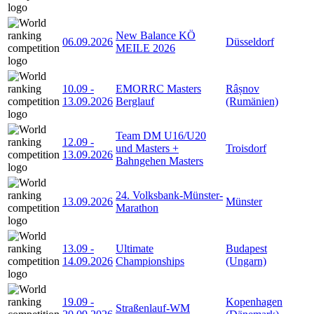
New Balance KÖ
06.09.2026
Düsseldorf
MEILE 2026
10.09
-
EMORRC Masters
Râșnov
13.09.2026
Berglauf
(Rumänien)
Team DM U16/U20
12.09
-
und Masters +
Troisdorf
13.09.2026
Bahngehen Masters
24. Volksbank-Münster-
13.09.2026
Münster
Marathon
13.09
-
Ultimate
Budapest
14.09.2026
Championships
(Ungarn)
19.09
-
Kopenhagen
Straßenlauf-WM