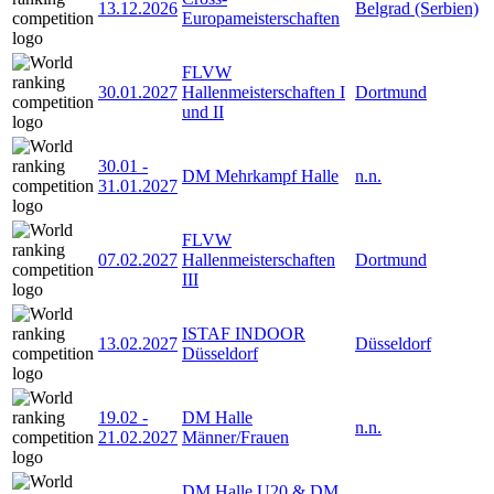
13.12.2026
Belgrad (Serbien)
Europameisterschaften
FLVW
30.01.2027
Hallenmeisterschaften I
Dortmund
und II
30.01
-
DM Mehrkampf Halle
n.n.
31.01.2027
FLVW
07.02.2027
Hallenmeisterschaften
Dortmund
III
ISTAF INDOOR
13.02.2027
Düsseldorf
Düsseldorf
19.02
-
DM Halle
n.n.
21.02.2027
Männer/Frauen
DM Halle U20 & DM