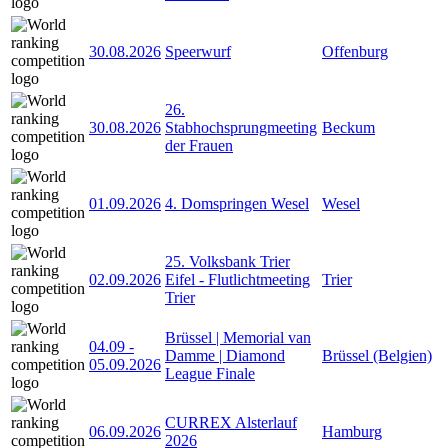
30.08.2026
Speerwurf
Offenburg
26.
30.08.2026
Stabhochsprungmeeting
Beckum
der Frauen
01.09.2026
4. Domspringen Wesel
Wesel
25. Volksbank Trier
02.09.2026
Eifel - Flutlichtmeeting
Trier
Trier
Brüssel | Memorial van
04.09
-
Damme | Diamond
Brüssel (Belgien)
05.09.2026
League Finale
CURREX Alsterlauf
06.09.2026
Hamburg
2026