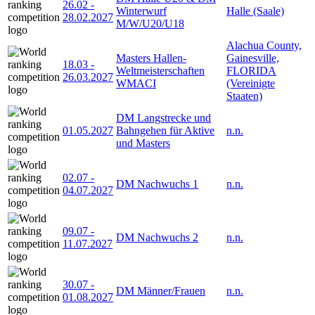
26.02
-
Winterwurf
Halle (Saale)
28.02.2027
M/W/U20/U18
Alachua County,
Masters Hallen-
Gainesville,
18.03
-
Weltmeisterschaften
FLORIDA
26.03.2027
WMACI
(Vereinigte
Staaten)
DM Langstrecke und
01.05.2027
Bahngehen für Aktive
n.n.
und Masters
02.07
-
DM Nachwuchs 1
n.n.
04.07.2027
09.07
-
DM Nachwuchs 2
n.n.
11.07.2027
30.07
-
DM Männer/Frauen
n.n.
01.08.2027