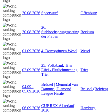
30.08.2026
Speerwurf
Offenburg
26.
30.08.2026
Stabhochsprungmeeting
Beckum
der Frauen
01.09.2026
4. Domspringen Wesel
Wesel
25. Volksbank Trier
02.09.2026
Eifel - Flutlichtmeeting
Trier
Trier
Brüssel | Memorial van
04.09
-
Damme | Diamond
Brüssel (Belgien)
05.09.2026
League Finale
CURREX Alsterlauf
06.09.2026
Hamburg
2026