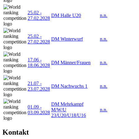
25.02
-
DM Halle U20
n.n.
27.02.2028
25.02
-
DM Winterwurf
n.n.
27.02.2028
17.06
-
DM Männer/Frauen
n.n.
18.06.2028
21.07
-
DM Nachwuchs 1
n.n.
23.07.2028
DM Mehrkampf
01.09
-
M/W/U
n.n.
03.09.2028
23/U20/U18/U16
Kontakt