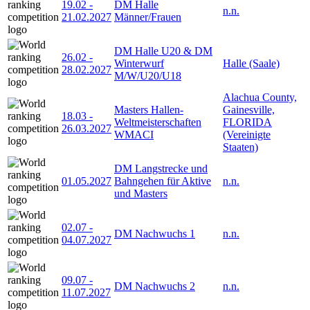
19.02
-
DM Halle
n.n.
21.02.2027
Männer/Frauen
DM Halle U20 & DM
26.02
-
Winterwurf
Halle (Saale)
28.02.2027
M/W/U20/U18
Alachua County,
Masters Hallen-
Gainesville,
18.03
-
Weltmeisterschaften
FLORIDA
26.03.2027
WMACI
(Vereinigte
Staaten)
DM Langstrecke und
01.05.2027
Bahngehen für Aktive
n.n.
und Masters
02.07
-
DM Nachwuchs 1
n.n.
04.07.2027
09.07
-
DM Nachwuchs 2
n.n.
11.07.2027