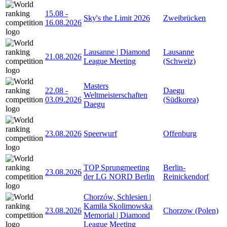
15.08
-
Sky's the Limit 2026
Zweibrücken
16.08.2026
Lausanne | Diamond
Lausanne
21.08.2026
League Meeting
(Schweiz)
Masters
22.08
-
Daegu
Weltmeisterschaften
03.09.2026
(Südkorea)
Daegu
23.08.2026
Speerwurf
Offenburg
TOP Sprungmeeting
Berlin-
23.08.2026
der LG NORD Berlin
Reinickendorf
Chorzów, Schlesien |
Kamila Skolimowska
23.08.2026
Chorzow (Polen)
Memorial | Diamond
League Meeting