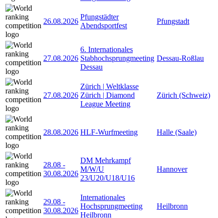
Pfungstädter
26.08.2026
Pfungstadt
Abendsportfest
6. Internationales
27.08.2026
Stabhochsprungmeeting
Dessau-Roßlau
Dessau
Zürich | Weltklasse
27.08.2026
Zürich | Diamond
Zürich (Schweiz)
League Meeting
28.08.2026
HLF-Wurfmeeting
Halle (Saale)
DM Mehrkampf
28.08
-
M/W/U
Hannover
30.08.2026
23/U20/U18/U16
Internationales
29.08
-
Hochsprungmeeting
Heilbronn
30.08.2026
Heilbronn