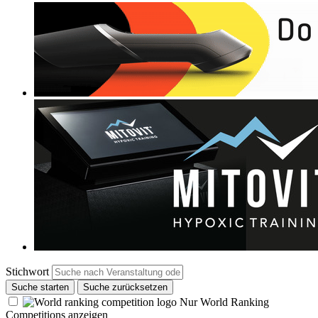
Stichwort
Suche starten
Suche zurücksetzen
Nur World Ranking
Competitions anzeigen