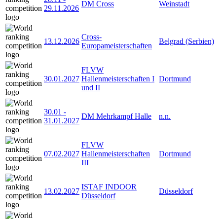
DM Cross
Weinstadt
29.11.2026
Cross-
13.12.2026
Belgrad (Serbien)
Europameisterschaften
FLVW
30.01.2027
Hallenmeisterschaften I
Dortmund
und II
30.01
-
DM Mehrkampf Halle
n.n.
31.01.2027
FLVW
07.02.2027
Hallenmeisterschaften
Dortmund
III
ISTAF INDOOR
13.02.2027
Düsseldorf
Düsseldorf