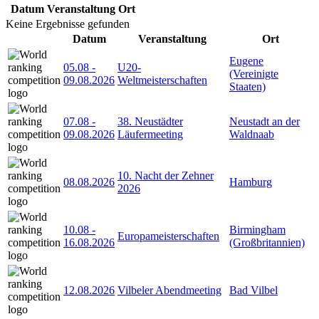
Datum
Veranstaltung
Ort
Keine Ergebnisse gefunden
Datum
Veranstaltung
Ort
Eugene
05.08
-
U20-
(Vereinigte
09.08.2026
Weltmeisterschaften
Staaten)
07.08
-
38. Neustädter
Neustadt an der
09.08.2026
Läufermeeting
Waldnaab
10. Nacht der Zehner
08.08.2026
Hamburg
2026
10.08
-
Birmingham
Europameisterschaften
16.08.2026
(Großbritannien)
12.08.2026
Vilbeler Abendmeeting
Bad Vilbel