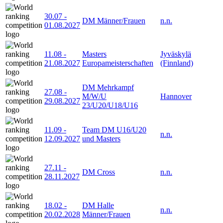
30.07
-
DM Männer/Frauen
n.n.
01.08.2027
11.08
-
Masters
Jyväskylä
21.08.2027
Europameisterschaften
(Finnland)
DM Mehrkampf
27.08
-
M/W/U
Hannover
29.08.2027
23/U20/U18/U16
11.09
-
Team DM U16/U20
n.n.
12.09.2027
und Masters
27.11
-
DM Cross
n.n.
28.11.2027
18.02
-
DM Halle
n.n.
20.02.2028
Männer/Frauen