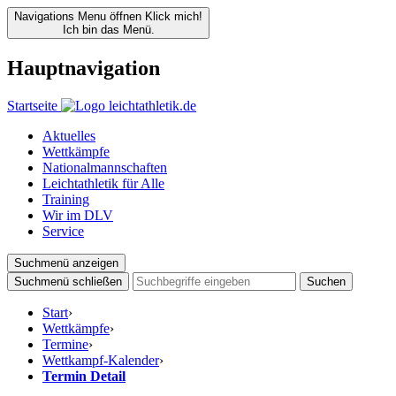
Navigations Menu öffnen
Klick mich!
Ich bin das Menü.
Hauptnavigation
Startseite
Aktuelles
Wettkämpfe
Nationalmannschaften
Leichtathletik für Alle
Training
Wir im DLV
Service
Suchmenü anzeigen
Suchmenü schließen
Suchen
Start
›
Wettkämpfe
›
Termine
›
Wettkampf-Kalender
›
Termin Detail