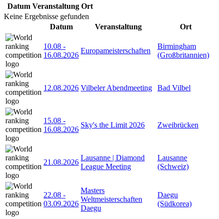
Datum
Veranstaltung
Ort
Keine Ergebnisse gefunden
Datum
Veranstaltung
Ort
10.08
-
Birmingham
Europameisterschaften
16.08.2026
(Großbritannien)
12.08.2026
Vilbeler Abendmeeting
Bad Vilbel
15.08
-
Sky's the Limit 2026
Zweibrücken
16.08.2026
Lausanne | Diamond
Lausanne
21.08.2026
League Meeting
(Schweiz)
Masters
22.08
-
Daegu
Weltmeisterschaften
03.09.2026
(Südkorea)
Daegu