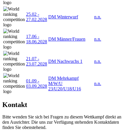
25.02
-
DM Winterwurf
n.n.
27.02.2028
17.06
-
DM Männer/Frauen
n.n.
18.06.2028
21.07
-
DM Nachwuchs 1
n.n.
23.07.2028
DM Mehrkampf
01.09
-
M/W/U
n.n.
03.09.2028
23/U20/U18/U16
Kontakt
Bitte wenden Sie sich bei Fragen zu diesem Wettkampf direkt an
den Ausrichter. Die uns zur Verfügung stehenden Kontaktdaten
finden Sie obenstehend.