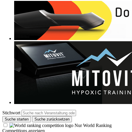
Stichwort
Suche starten
Suche zurücksetzen
Nur World Ranking
Competitions anzeigen