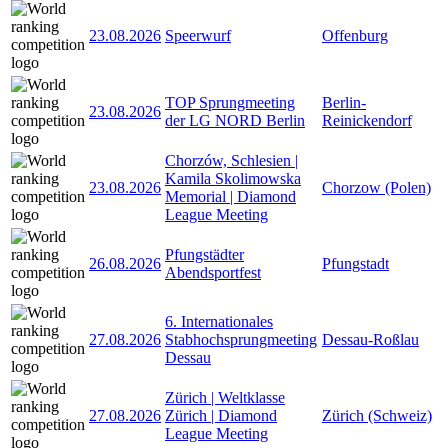
23.08.2026
Speerwurf
Offenburg
TOP Sprungmeeting
Berlin-
23.08.2026
der LG NORD Berlin
Reinickendorf
Chorzów, Schlesien |
Kamila Skolimowska
23.08.2026
Chorzow (Polen)
Memorial | Diamond
League Meeting
Pfungstädter
26.08.2026
Pfungstadt
Abendsportfest
6. Internationales
27.08.2026
Stabhochsprungmeeting
Dessau-Roßlau
Dessau
Zürich | Weltklasse
27.08.2026
Zürich | Diamond
Zürich (Schweiz)
League Meeting