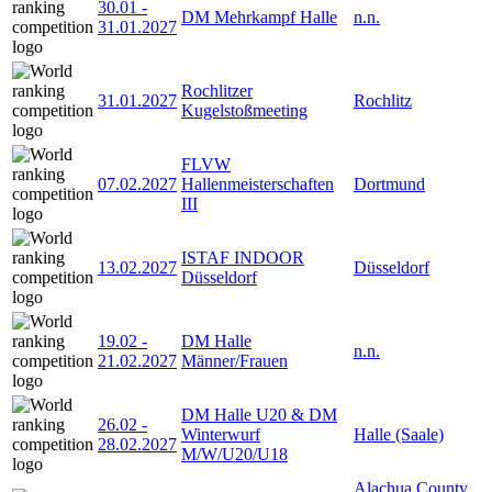
30.01
-
DM Mehrkampf Halle
n.n.
31.01.2027
Rochlitzer
31.01.2027
Rochlitz
Kugelstoßmeeting
FLVW
07.02.2027
Hallenmeisterschaften
Dortmund
III
ISTAF INDOOR
13.02.2027
Düsseldorf
Düsseldorf
19.02
-
DM Halle
n.n.
21.02.2027
Männer/Frauen
DM Halle U20 & DM
26.02
-
Winterwurf
Halle (Saale)
28.02.2027
M/W/U20/U18
Alachua County,