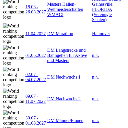
Masters Hallen-
Gainesville,
18.03
-
Weltmeisterschaften
FLORIDA
26.03.2027
WMACI
(Vereinigte
Staaten)
11.04.2027
DM Marathon
Hannover
DM Langstrecke und
01.05.2027
Bahngehen für Aktive
n.n.
und Masters
02.07
-
DM Nachwuchs 1
n.n.
04.07.2027
09.07
-
DM Nachwuchs 2
n.n.
11.07.2027
30.07
-
DM Männer/Frauen
n.n.
01.08.2027