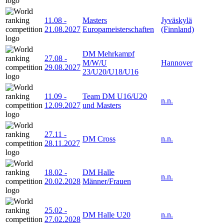
11.08
-
Masters
Jyväskylä
21.08.2027
Europameisterschaften
(Finnland)
DM Mehrkampf
27.08
-
M/W/U
Hannover
29.08.2027
23/U20/U18/U16
11.09
-
Team DM U16/U20
n.n.
12.09.2027
und Masters
27.11
-
DM Cross
n.n.
28.11.2027
18.02
-
DM Halle
n.n.
20.02.2028
Männer/Frauen
25.02
-
DM Halle U20
n.n.
27.02.2028