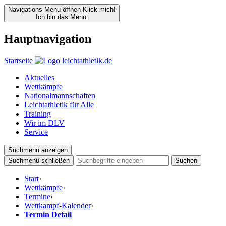
Navigations Menu öffnen
Klick mich!
Ich bin das Menü.
Hauptnavigation
Startseite
Aktuelles
Wettkämpfe
Nationalmannschaften
Leichtathletik für Alle
Training
Wir im DLV
Service
Suchmenü anzeigen
Suchmenü schließen
Suchen
Start
›
Wettkämpfe
›
Termine
›
Wettkampf-Kalender
›
Termin Detail