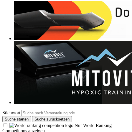
Stichwort
Suche starten
Suche zurücksetzen
Nur World Ranking
Competitions anzeigen