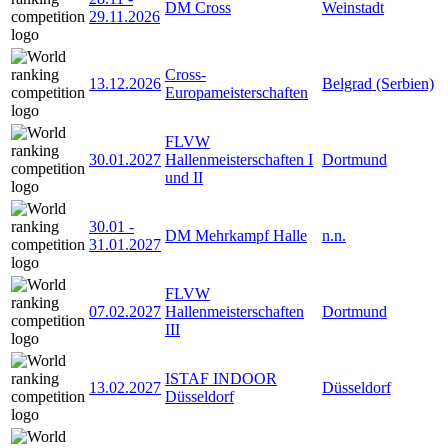
DM Cross
Weinstadt
29.11.2026
Cross-
13.12.2026
Belgrad (Serbien)
Europameisterschaften
FLVW
30.01.2027
Hallenmeisterschaften I
Dortmund
und II
30.01
-
DM Mehrkampf Halle
n.n.
31.01.2027
FLVW
07.02.2027
Hallenmeisterschaften
Dortmund
III
ISTAF INDOOR
13.02.2027
Düsseldorf
Düsseldorf