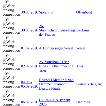
30.08.2026
Speerwurf
Offenburg
26.
30.08.2026
Stabhochsprungmeeting
Beckum
der Frauen
01.09.2026
4. Domspringen Wesel
Wesel
25. Volksbank Trier
02.09.2026
Eifel - Flutlichtmeeting
Trier
Trier
Brüssel | Memorial van
04.09
-
Damme | Diamond
Brüssel (Belgien)
05.09.2026
League Finale
CURREX Alsterlauf
06.09.2026
Hamburg
2026