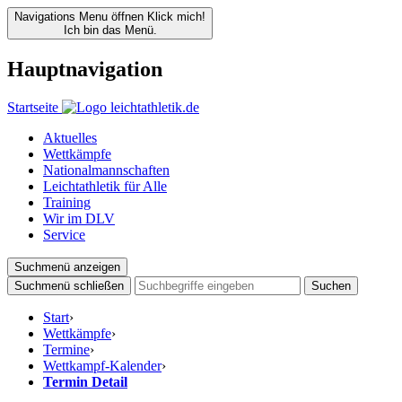
Navigations Menu öffnen
Klick mich!
Ich bin das Menü.
Hauptnavigation
Startseite
Aktuelles
Wettkämpfe
Nationalmannschaften
Leichtathletik für Alle
Training
Wir im DLV
Service
Suchmenü anzeigen
Suchmenü schließen
Suchen
Start
›
Wettkämpfe
›
Termine
›
Wettkampf-Kalender
›
Termin Detail