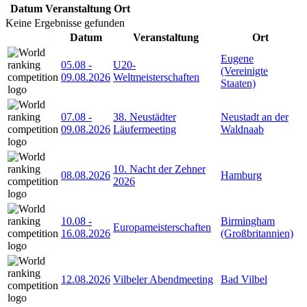
Datum
Veranstaltung
Ort
Keine Ergebnisse gefunden
Datum
Veranstaltung
Ort
Eugene
05.08
-
U20-
(Vereinigte
09.08.2026
Weltmeisterschaften
Staaten)
07.08
-
38. Neustädter
Neustadt an der
09.08.2026
Läufermeeting
Waldnaab
10. Nacht der Zehner
08.08.2026
Hamburg
2026
10.08
-
Birmingham
Europameisterschaften
16.08.2026
(Großbritannien)
12.08.2026
Vilbeler Abendmeeting
Bad Vilbel