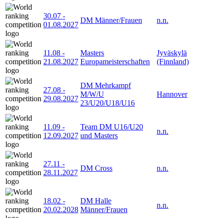
30.07
-
DM Männer/Frauen
n.n.
01.08.2027
11.08
-
Masters
Jyväskylä
21.08.2027
Europameisterschaften
(Finnland)
DM Mehrkampf
27.08
-
M/W/U
Hannover
29.08.2027
23/U20/U18/U16
11.09
-
Team DM U16/U20
n.n.
12.09.2027
und Masters
27.11
-
DM Cross
n.n.
28.11.2027
18.02
-
DM Halle
n.n.
20.02.2028
Männer/Frauen