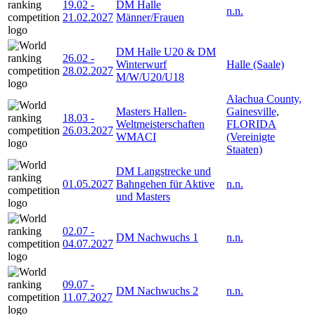
19.02
-
DM Halle
n.n.
21.02.2027
Männer/Frauen
DM Halle U20 & DM
26.02
-
Winterwurf
Halle (Saale)
28.02.2027
M/W/U20/U18
Alachua County,
Masters Hallen-
Gainesville,
18.03
-
Weltmeisterschaften
FLORIDA
26.03.2027
WMACI
(Vereinigte
Staaten)
DM Langstrecke und
01.05.2027
Bahngehen für Aktive
n.n.
und Masters
02.07
-
DM Nachwuchs 1
n.n.
04.07.2027
09.07
-
DM Nachwuchs 2
n.n.
11.07.2027