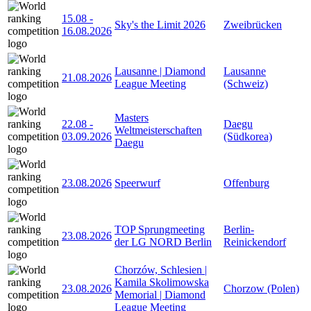
15.08
-
Sky's the Limit 2026
Zweibrücken
16.08.2026
Lausanne | Diamond
Lausanne
21.08.2026
League Meeting
(Schweiz)
Masters
22.08
-
Daegu
Weltmeisterschaften
03.09.2026
(Südkorea)
Daegu
23.08.2026
Speerwurf
Offenburg
TOP Sprungmeeting
Berlin-
23.08.2026
der LG NORD Berlin
Reinickendorf
Chorzów, Schlesien |
Kamila Skolimowska
23.08.2026
Chorzow (Polen)
Memorial | Diamond
League Meeting