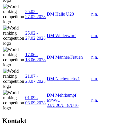
25.02
-
DM Halle U20
n.n.
27.02.2028
25.02
-
DM Winterwurf
n.n.
27.02.2028
17.06
-
DM Männer/Frauen
n.n.
18.06.2028
21.07
-
DM Nachwuchs 1
n.n.
23.07.2028
DM Mehrkampf
01.09
-
M/W/U
n.n.
03.09.2028
23/U20/U18/U16
Kontakt