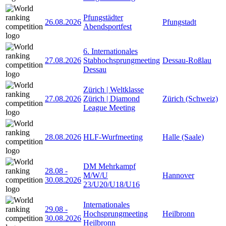
Pfungstädter
26.08.2026
Pfungstadt
Abendsportfest
6. Internationales
27.08.2026
Stabhochsprungmeeting
Dessau-Roßlau
Dessau
Zürich | Weltklasse
27.08.2026
Zürich | Diamond
Zürich (Schweiz)
League Meeting
28.08.2026
HLF-Wurfmeeting
Halle (Saale)
DM Mehrkampf
28.08
-
M/W/U
Hannover
30.08.2026
23/U20/U18/U16
Internationales
29.08
-
Hochsprungmeeting
Heilbronn
30.08.2026
Heilbronn