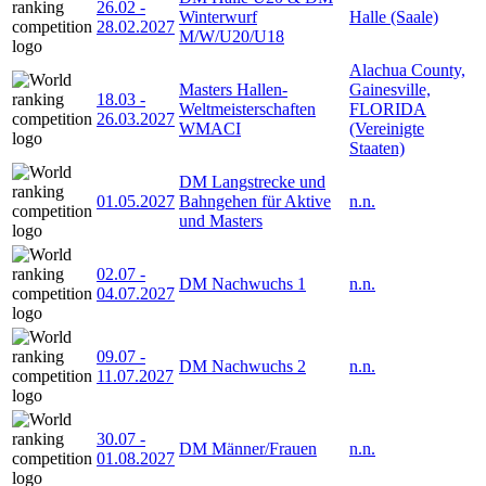
26.02
-
Winterwurf
Halle (Saale)
28.02.2027
M/W/U20/U18
Alachua County,
Masters Hallen-
Gainesville,
18.03
-
Weltmeisterschaften
FLORIDA
26.03.2027
WMACI
(Vereinigte
Staaten)
DM Langstrecke und
01.05.2027
Bahngehen für Aktive
n.n.
und Masters
02.07
-
DM Nachwuchs 1
n.n.
04.07.2027
09.07
-
DM Nachwuchs 2
n.n.
11.07.2027
30.07
-
DM Männer/Frauen
n.n.
01.08.2027