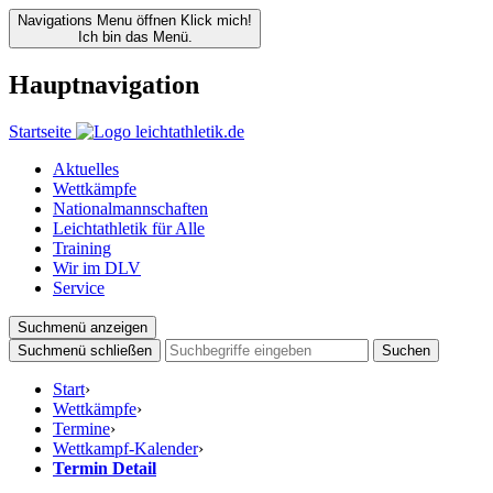
Navigations Menu öffnen
Klick mich!
Ich bin das Menü.
Hauptnavigation
Startseite
Aktuelles
Wettkämpfe
Nationalmannschaften
Leichtathletik für Alle
Training
Wir im DLV
Service
Suchmenü anzeigen
Suchmenü schließen
Suchen
Start
›
Wettkämpfe
›
Termine
›
Wettkampf-Kalender
›
Termin Detail