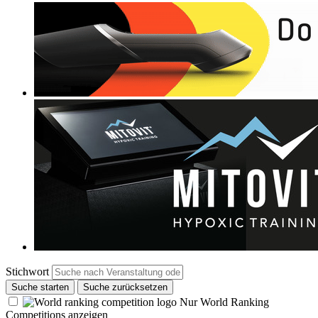
Stichwort
Suche starten
Suche zurücksetzen
Nur World Ranking
Competitions anzeigen