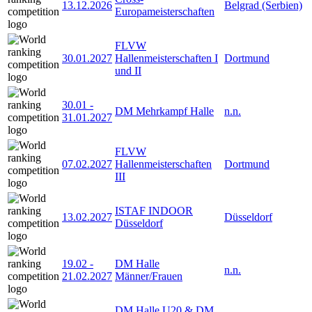
13.12.2026
Belgrad (Serbien)
Europameisterschaften
FLVW
30.01.2027
Hallenmeisterschaften I
Dortmund
und II
30.01
-
DM Mehrkampf Halle
n.n.
31.01.2027
FLVW
07.02.2027
Hallenmeisterschaften
Dortmund
III
ISTAF INDOOR
13.02.2027
Düsseldorf
Düsseldorf
19.02
-
DM Halle
n.n.
21.02.2027
Männer/Frauen
DM Halle U20 & DM