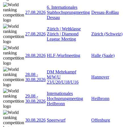
6. Internationales
27.08.2026
Stabhochsprungmeeting
Dessau-Roßlau
Dessau
Zürich | Weltklasse
27.08.2026
Zürich | Diamond
Zürich (Schweiz)
League Meeting
28.08.2026
HLF-Wurfmeeting
Halle (Saale)
DM Mehrkampf
28.08
-
M/W/U
Hannover
30.08.2026
23/U20/U18/U16
Internationales
29.08
-
Hochsprungmeeting
Heilbronn
30.08.2026
Heilbronn
30.08.2026
Speerwurf
Offenburg