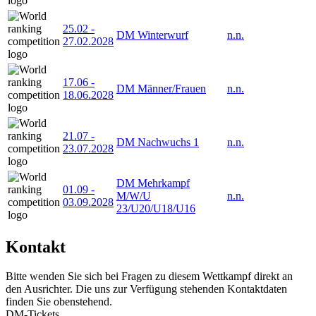
25.02
-
DM Winterwurf
n.n.
27.02.2028
17.06
-
DM Männer/Frauen
n.n.
18.06.2028
21.07
-
DM Nachwuchs 1
n.n.
23.07.2028
DM Mehrkampf
01.09
-
M/W/U
n.n.
03.09.2028
23/U20/U18/U16
Kontakt
Bitte wenden Sie sich bei Fragen zu diesem Wettkampf direkt an
den Ausrichter. Die uns zur Verfügung stehenden Kontaktdaten
finden Sie obenstehend.
DM-Tickets