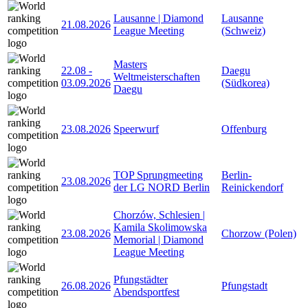
Lausanne | Diamond
Lausanne
21.08.2026
League Meeting
(Schweiz)
Masters
22.08
-
Daegu
Weltmeisterschaften
03.09.2026
(Südkorea)
Daegu
23.08.2026
Speerwurf
Offenburg
TOP Sprungmeeting
Berlin-
23.08.2026
der LG NORD Berlin
Reinickendorf
Chorzów, Schlesien |
Kamila Skolimowska
23.08.2026
Chorzow (Polen)
Memorial | Diamond
League Meeting
Pfungstädter
26.08.2026
Pfungstadt
Abendsportfest