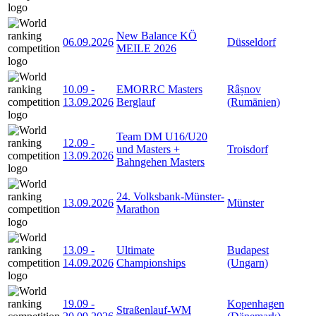
New Balance KÖ
06.09.2026
Düsseldorf
MEILE 2026
10.09
-
EMORRC Masters
Râșnov
13.09.2026
Berglauf
(Rumänien)
Team DM U16/U20
12.09
-
und Masters +
Troisdorf
13.09.2026
Bahngehen Masters
24. Volksbank-Münster-
13.09.2026
Münster
Marathon
13.09
-
Ultimate
Budapest
14.09.2026
Championships
(Ungarn)
19.09
-
Kopenhagen
Straßenlauf-WM