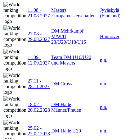
11.08
-
Masters
Jyväskylä
21.08.2027
Europameisterschaften
(Finnland)
DM Mehrkampf
27.08
-
M/W/U
Hannover
29.08.2027
23/U20/U18/U16
11.09
-
Team DM U16/U20
n.n.
12.09.2027
und Masters
27.11
-
DM Cross
n.n.
28.11.2027
18.02
-
DM Halle
n.n.
20.02.2028
Männer/Frauen
25.02
-
DM Halle U20
n.n.
27.02.2028