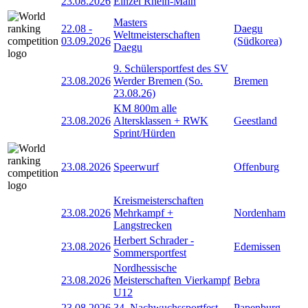
23.08.2026
Einzel Rhein-Main
Masters
22.08
-
Daegu
Weltmeisterschaften
03.09.2026
(Südkorea)
Daegu
9. Schülersportfest des SV
23.08.2026
Werder Bremen (So.
Bremen
23.08.26)
KM 800m alle
23.08.2026
Altersklassen + RWK
Geestland
Sprint/Hürden
23.08.2026
Speerwurf
Offenburg
Kreismeisterschaften
23.08.2026
Mehrkampf +
Nordenham
Langstrecken
Herbert Schrader -
23.08.2026
Edemissen
Sommersportfest
Nordhessische
23.08.2026
Meisterschaften Vierkampf
Bebra
U12
23.08.2026
34. Nachwuchssportfest
Papenburg