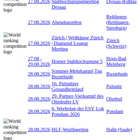
27.08.2026
Stabhochsprungmeeting
Dessau-Roßlau
Dessau
Rehlingen
27.08.2026
Abendsportfest
(Rehlingen-
Siersburg)
Zürich | Weltklasse Zürich
Zürich
27.08.2026
| Diamond League
(Schweiz)
Meeting
27.08
-
Horn-Bad
Horner Stabhochsprung 5
29.08.2026
Meinberg
Sommer-Mehrkampf-Tag
28.08.2026
Buxtehude
Buxtehude
16. Pulsnitzer
28.08.2026
Pulsnitz
Gesundheitslauf
29. Partner-Vierkampf des
28.08.2026
Ohrdruf
Ohrdrufer LV
6. Werfertag des ESV Lok
28.08.2026
Potsdam
Potsdam 2026
28.08.2026
HLF-Wurfmeeting
Halle (Saale)