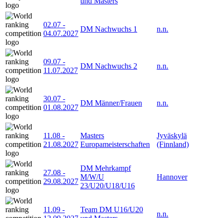
und Masters
02.07
-
DM Nachwuchs 1
n.n.
04.07.2027
09.07
-
DM Nachwuchs 2
n.n.
11.07.2027
30.07
-
DM Männer/Frauen
n.n.
01.08.2027
11.08
-
Masters
Jyväskylä
21.08.2027
Europameisterschaften
(Finnland)
DM Mehrkampf
27.08
-
M/W/U
Hannover
29.08.2027
23/U20/U18/U16
11.09
-
Team DM U16/U20
n.n.