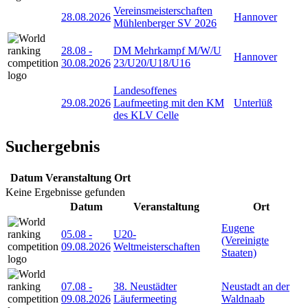
Vereinsmeisterschaften
28.08.2026
Hannover
Mühlenberger SV 2026
28.08
-
DM Mehrkampf M/W/U
Hannover
30.08.2026
23/U20/U18/U16
Landesoffenes
29.08.2026
Laufmeeting mit den KM
Unterlüß
des KLV Celle
Suchergebnis
Datum
Veranstaltung
Ort
Keine Ergebnisse gefunden
Datum
Veranstaltung
Ort
Eugene
05.08
-
U20-
(Vereinigte
09.08.2026
Weltmeisterschaften
Staaten)
07.08
-
38. Neustädter
Neustadt an der
09.08.2026
Läufermeeting
Waldnaab