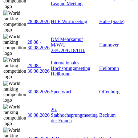
League Meeting
28.08.2026
HLF-Wurfmeeting
Halle (Saale)
DM Mehrkampf
28.08
-
M/W/U
Hannover
30.08.2026
23/U20/U18/U16
Internationales
29.08
-
Hochsprungmeeting
Heilbronn
30.08.2026
Heilbronn
30.08.2026
Speerwurf
Offenburg
26.
30.08.2026
Stabhochsprungmeeting
Beckum
der Frauen