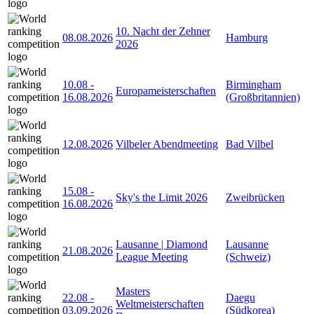
10. Nacht der Zehner
08.08.2026
Hamburg
2026
10.08
-
Birmingham
Europameisterschaften
16.08.2026
(Großbritannien)
12.08.2026
Vilbeler Abendmeeting
Bad Vilbel
15.08
-
Sky's the Limit 2026
Zweibrücken
16.08.2026
Lausanne | Diamond
Lausanne
21.08.2026
League Meeting
(Schweiz)
Masters
22.08
-
Daegu
Weltmeisterschaften
03.09.2026
(Südkorea)