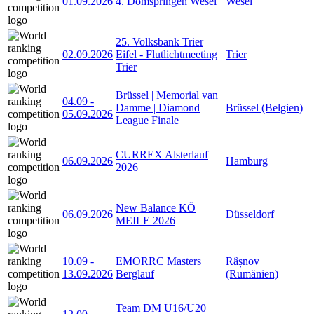
01.09.2026
4. Domspringen Wesel
Wesel
25. Volksbank Trier
02.09.2026
Eifel - Flutlichtmeeting
Trier
Trier
Brüssel | Memorial van
04.09
-
Damme | Diamond
Brüssel (Belgien)
05.09.2026
League Finale
CURREX Alsterlauf
06.09.2026
Hamburg
2026
New Balance KÖ
06.09.2026
Düsseldorf
MEILE 2026
10.09
-
EMORRC Masters
Râșnov
13.09.2026
Berglauf
(Rumänien)
Team DM U16/U20