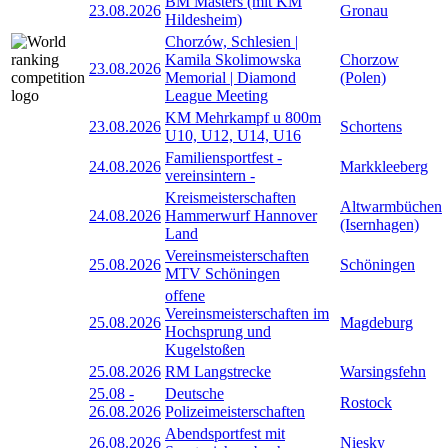
BM Masters (mit KM
23.08.2026
Gronau
Hildesheim)
Chorzów, Schlesien |
Kamila Skolimowska
Chorzow
23.08.2026
Memorial | Diamond
(Polen)
League Meeting
KM Mehrkampf u 800m
23.08.2026
Schortens
U10, U12, U14, U16
Familiensportfest -
24.08.2026
Markkleeberg
vereinsintern -
Kreismeisterschaften
Altwarmbüchen
24.08.2026
Hammerwurf Hannover
(Isernhagen)
Land
Vereinsmeisterschaften
25.08.2026
Schöningen
MTV Schöningen
offene
Vereinsmeisterschaften im
25.08.2026
Magdeburg
Hochsprung und
Kugelstoßen
25.08.2026
RM Langstrecke
Warsingsfehn
25.08
-
Deutsche
Rostock
26.08.2026
Polizeimeisterschaften
Abendsportfest mit
26.08.2026
Niesky