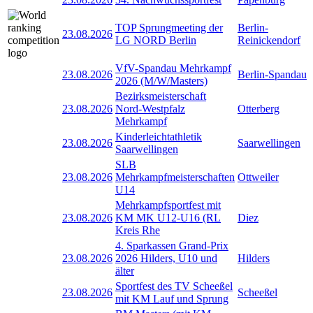
TOP Sprungmeeting der
Berlin-
23.08.2026
LG NORD Berlin
Reinickendorf
VfV-Spandau Mehrkampf
23.08.2026
Berlin-Spandau
2026 (M/W/Masters)
Bezirksmeisterschaft
23.08.2026
Nord-Westpfalz
Otterberg
Mehrkampf
Kinderleichtathletik
23.08.2026
Saarwellingen
Saarwellingen
SLB
23.08.2026
Mehrkampfmeisterschaften
Ottweiler
U14
Mehrkampfsportfest mit
23.08.2026
KM MK U12-U16 (RL
Diez
Kreis Rhe
4. Sparkassen Grand-Prix
23.08.2026
2026 Hilders, U10 und
Hilders
älter
Sportfest des TV Scheeßel
23.08.2026
Scheeßel
mit KM Lauf und Sprung