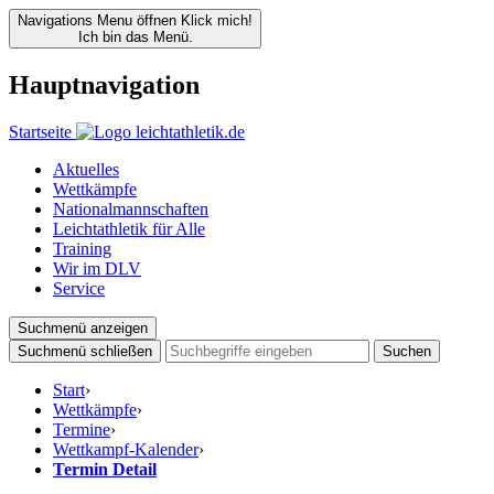
Navigations Menu öffnen
Klick mich!
Ich bin das Menü.
Hauptnavigation
Startseite
Aktuelles
Wettkämpfe
Nationalmannschaften
Leichtathletik für Alle
Training
Wir im DLV
Service
Suchmenü anzeigen
Suchmenü schließen
Suchen
Start
›
Wettkämpfe
›
Termine
›
Wettkampf-Kalender
›
Termin Detail