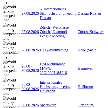
6. Internationales
27.08.2026
Stabhochsprungmeeting
Dessau-Roßlau
Dessau
Zürich | Weltklasse
27.08.2026
Zürich | Diamond
Zürich (Schweiz)
League Meeting
28.08.2026
HLF-Wurfmeeting
Halle (Saale)
DM Mehrkampf
28.08
-
M/W/U
Hannover
30.08.2026
23/U20/U18/U16
Internationales
29.08
-
Hochsprungmeeting
Heilbronn
30.08.2026
Heilbronn
30.08.2026
Speerwurf
Offenburg