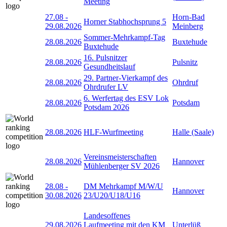
Meeting
27.08
-
Horn-Bad
Horner Stabhochsprung 5
29.08.2026
Meinberg
Sommer-Mehrkampf-Tag
28.08.2026
Buxtehude
Buxtehude
16. Pulsnitzer
28.08.2026
Pulsnitz
Gesundheitslauf
29. Partner-Vierkampf des
28.08.2026
Ohrdruf
Ohrdrufer LV
6. Werfertag des ESV Lok
28.08.2026
Potsdam
Potsdam 2026
28.08.2026
HLF-Wurfmeeting
Halle (Saale)
Vereinsmeisterschaften
28.08.2026
Hannover
Mühlenberger SV 2026
28.08
-
DM Mehrkampf M/W/U
Hannover
30.08.2026
23/U20/U18/U16
Landesoffenes
29.08.2026
Laufmeeting mit den KM
Unterlüß