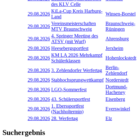
des KLV Celle
KiLa-Cup Kreis Harburg-
29.08.2026
Winsen-Borstel
Land
Vereinsmeisterschaften
Braunschweig-
29.08.2026
MTV Braunschweig
Rüningen
4. Springer Meeting des
29.08.2026
Ahrensburg
ATSV (mit Wurf)
29.08.2026
Heesebergsportfest
Jerxheim
KM LA 2026 Mehrkampf
29.08.2026
Hohenlockstedt
Schülerklassen
Berlin-
29.08.2026
3. Zehlendorfer Werfertag
Zehlendorf
29.08.2026
Stabhochsprungwettkampf
Norderstedt
Dortmund-
29.08.2026
LGO-Sommerfest
Hacheney
29.08.2026
43. Schülersportfest
Eisenberg
1. Eberssportfest
29.08.2026
Everswinkel
(Nachholtermin)
29.08.2026
28. Werfertag
Elz
Suchergebnis