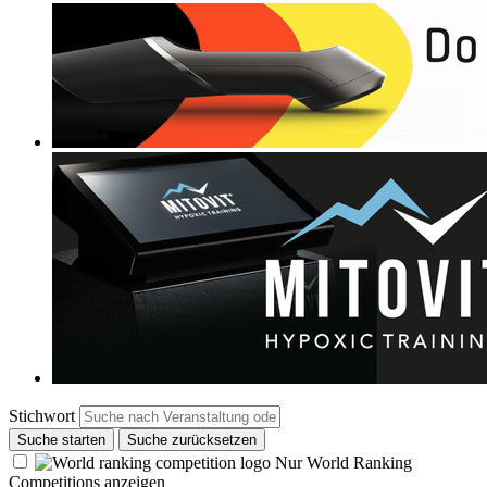
Stichwort
Suche starten
Suche zurücksetzen
Nur World Ranking
Competitions anzeigen