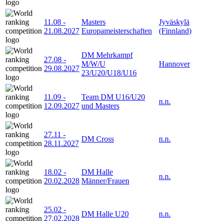
11.08
-
Masters
Jyväskylä
21.08.2027
Europameisterschaften
(Finnland)
DM Mehrkampf
27.08
-
M/W/U
Hannover
29.08.2027
23/U20/U18/U16
11.09
-
Team DM U16/U20
n.n.
12.09.2027
und Masters
27.11
-
DM Cross
n.n.
28.11.2027
18.02
-
DM Halle
n.n.
20.02.2028
Männer/Frauen
25.02
-
DM Halle U20
n.n.
27.02.2028