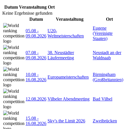
Datum
Veranstaltung
Ort
Keine Ergebnisse gefunden
Datum
Veranstaltung
Ort
Eugene
05.08
-
U20-
(Vereinigte
09.08.2026
Weltmeisterschaften
Staaten)
07.08
-
38. Neustädter
Neustadt an der
09.08.2026
Läufermeeting
Waldnaab
10.08
-
Birmingham
Europameisterschaften
16.08.2026
(Großbritannien)
12.08.2026
Vilbeler Abendmeeting
Bad Vilbel
15.08
-
Sky's the Limit 2026
Zweibrücken
16.08.2026