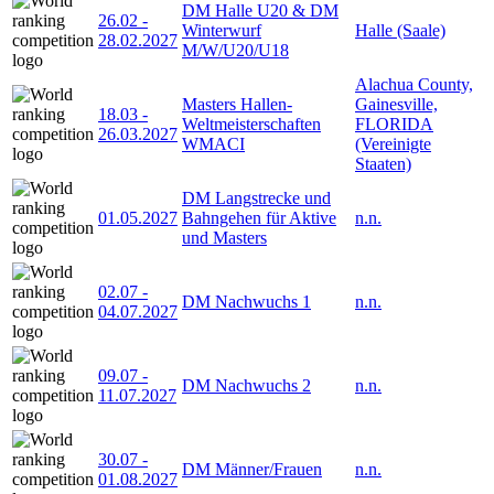
DM Halle U20 & DM
26.02
-
Winterwurf
Halle (Saale)
28.02.2027
M/W/U20/U18
Alachua County,
Masters Hallen-
Gainesville,
18.03
-
Weltmeisterschaften
FLORIDA
26.03.2027
WMACI
(Vereinigte
Staaten)
DM Langstrecke und
01.05.2027
Bahngehen für Aktive
n.n.
und Masters
02.07
-
DM Nachwuchs 1
n.n.
04.07.2027
09.07
-
DM Nachwuchs 2
n.n.
11.07.2027
30.07
-
DM Männer/Frauen
n.n.
01.08.2027