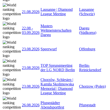
Lausanne | Diamond
Lausanne
21.08.2026
League Meeting
(Schweiz)
Masters
22.08
-
Daegu
Weltmeisterschaften
03.09.2026
(Südkorea)
Daegu
23.08.2026
Speerwurf
Offenburg
TOP Sprungmeeting
Berlin-
23.08.2026
der LG NORD Berlin
Reinickendorf
Chorzów, Schlesien |
Kamila Skolimowska
23.08.2026
Chorzow (Polen)
Memorial | Diamond
League Meeting
Pfungstädter
26.08.2026
Pfungstadt
Abendsportfest