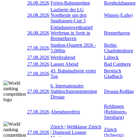
26.08.2026
Ferien-Bahnmeeting
Borgholzhausen
Laufserie der LG
26.08.2026
Nordheide um den
Winsen (Luhe)
Sparkassen-Cup 3
Einladungswettkampf
26.08.2026
Werfertag in Serie in
Bremerhaven
Bremerhaven
Stadion-Quartett 2026 -
Berlin-
27.08.2026
5.000m
Charlottenburg
27.08.2026
Werferabend
Lübeck
27.08.2026
Langer Abend
Bad Camberg
43. Bahnlaufserie erster
Bergisch
27.08.2026
Tag
Gladbach
6. Internationales
27.08.2026
Stabhochsprungmeeting
Dessau-Roßlau
Dessau
Rehlingen
27.08.2026
Abendsportfest
(Rehlingen-
Siersburg)
Zürich | Weltklasse Zürich
Zürich
27.08.2026
| Diamond League
(Schweiz)