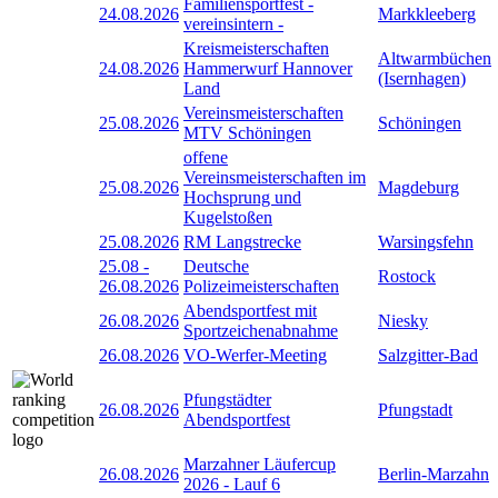
Familiensportfest -
24.08.2026
Markkleeberg
vereinsintern -
Kreismeisterschaften
Altwarmbüchen
24.08.2026
Hammerwurf Hannover
(Isernhagen)
Land
Vereinsmeisterschaften
25.08.2026
Schöningen
MTV Schöningen
offene
Vereinsmeisterschaften im
25.08.2026
Magdeburg
Hochsprung und
Kugelstoßen
25.08.2026
RM Langstrecke
Warsingsfehn
25.08
-
Deutsche
Rostock
26.08.2026
Polizeimeisterschaften
Abendsportfest mit
26.08.2026
Niesky
Sportzeichenabnahme
26.08.2026
VO-Werfer-Meeting
Salzgitter-Bad
Pfungstädter
26.08.2026
Pfungstadt
Abendsportfest
Marzahner Läufercup
26.08.2026
Berlin-Marzahn
2026 - Lauf 6