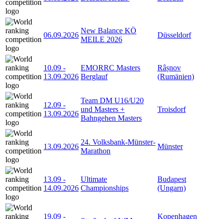
New Balance KÖ
06.09.2026
Düsseldorf
MEILE 2026
10.09
-
EMORRC Masters
Râșnov
13.09.2026
Berglauf
(Rumänien)
Team DM U16/U20
12.09
-
und Masters +
Troisdorf
13.09.2026
Bahngehen Masters
24. Volksbank-Münster-
13.09.2026
Münster
Marathon
13.09
-
Ultimate
Budapest
14.09.2026
Championships
(Ungarn)
19.09
-
Kopenhagen