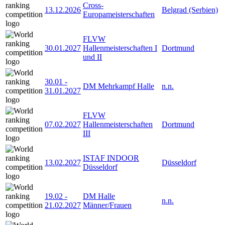
Cross-
13.12.2026
Belgrad (Serbien)
Europameisterschaften
FLVW
30.01.2027
Hallenmeisterschaften I
Dortmund
und II
30.01
-
DM Mehrkampf Halle
n.n.
31.01.2027
FLVW
07.02.2027
Hallenmeisterschaften
Dortmund
III
ISTAF INDOOR
13.02.2027
Düsseldorf
Düsseldorf
19.02
-
DM Halle
n.n.
21.02.2027
Männer/Frauen