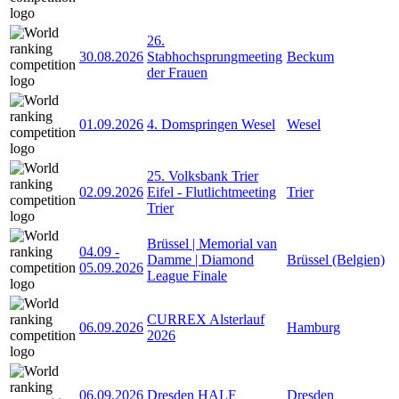
26.
30.08.2026
Stabhochsprungmeeting
Beckum
der Frauen
01.09.2026
4. Domspringen Wesel
Wesel
25. Volksbank Trier
02.09.2026
Eifel - Flutlichtmeeting
Trier
Trier
Brüssel | Memorial van
04.09
-
Damme | Diamond
Brüssel (Belgien)
05.09.2026
League Finale
CURREX Alsterlauf
06.09.2026
Hamburg
2026
06.09.2026
Dresden HALF
Dresden