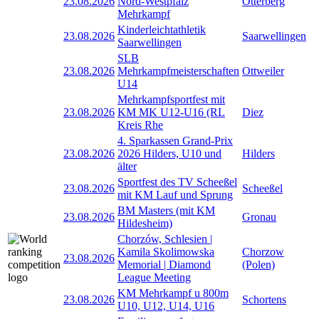
23.08.2026
Nord-Westpfalz
Otterberg
Mehrkampf
Kinderleichtathletik
23.08.2026
Saarwellingen
Saarwellingen
SLB
23.08.2026
Mehrkampfmeisterschaften
Ottweiler
U14
Mehrkampfsportfest mit
23.08.2026
KM MK U12-U16 (RL
Diez
Kreis Rhe
4. Sparkassen Grand-Prix
23.08.2026
2026 Hilders, U10 und
Hilders
älter
Sportfest des TV Scheeßel
23.08.2026
Scheeßel
mit KM Lauf und Sprung
BM Masters (mit KM
23.08.2026
Gronau
Hildesheim)
Chorzów, Schlesien |
Kamila Skolimowska
Chorzow
23.08.2026
Memorial | Diamond
(Polen)
League Meeting
KM Mehrkampf u 800m
23.08.2026
Schortens
U10, U12, U14, U16