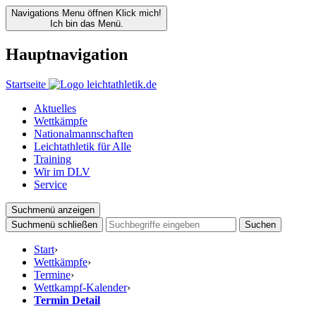
Navigations Menu öffnen
Klick mich!
Ich bin das Menü.
Hauptnavigation
Startseite
Aktuelles
Wettkämpfe
Nationalmannschaften
Leichtathletik für Alle
Training
Wir im DLV
Service
Suchmenü anzeigen
Suchmenü schließen
Suchen
Start
›
Wettkämpfe
›
Termine
›
Wettkampf-Kalender
›
Termin Detail