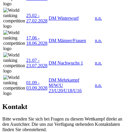
25.02
-
DM Winterwurf
n.n.
27.02.2028
17.06
-
DM Männer/Frauen
n.n.
18.06.2028
21.07
-
DM Nachwuchs 1
n.n.
23.07.2028
DM Mehrkampf
01.09
-
M/W/U
n.n.
03.09.2028
23/U20/U18/U16
Kontakt
Bitte wenden Sie sich bei Fragen zu diesem Wettkampf direkt an
den Ausrichter. Die uns zur Verfügung stehenden Kontaktdaten
finden Sie obenstehend.