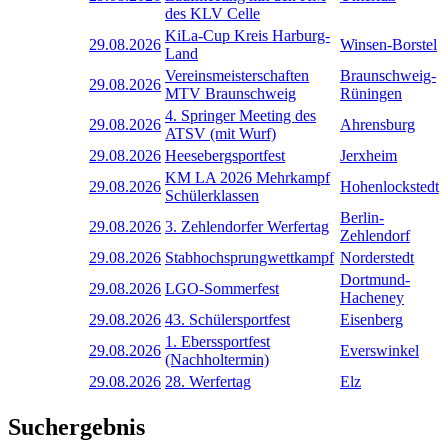
des KLV Celle
KiLa-Cup Kreis Harburg-
29.08.2026
Winsen-Borstel
Land
Vereinsmeisterschaften
Braunschweig-
29.08.2026
MTV Braunschweig
Rüningen
4. Springer Meeting des
29.08.2026
Ahrensburg
ATSV (mit Wurf)
29.08.2026
Heesebergsportfest
Jerxheim
KM LA 2026 Mehrkampf
29.08.2026
Hohenlockstedt
Schülerklassen
Berlin-
29.08.2026
3. Zehlendorfer Werfertag
Zehlendorf
29.08.2026
Stabhochsprungwettkampf
Norderstedt
Dortmund-
29.08.2026
LGO-Sommerfest
Hacheney
29.08.2026
43. Schülersportfest
Eisenberg
1. Eberssportfest
29.08.2026
Everswinkel
(Nachholtermin)
29.08.2026
28. Werfertag
Elz
Suchergebnis