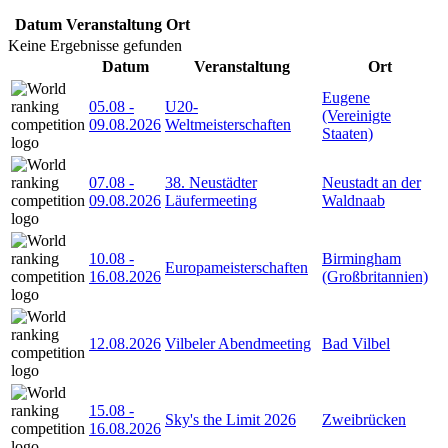
Datum
Veranstaltung
Ort
Keine Ergebnisse gefunden
Datum
Veranstaltung
Ort
Eugene
05.08
-
U20-
(Vereinigte
09.08.2026
Weltmeisterschaften
Staaten)
07.08
-
38. Neustädter
Neustadt an der
09.08.2026
Läufermeeting
Waldnaab
10.08
-
Birmingham
Europameisterschaften
16.08.2026
(Großbritannien)
12.08.2026
Vilbeler Abendmeeting
Bad Vilbel
15.08
-
Sky's the Limit 2026
Zweibrücken
16.08.2026