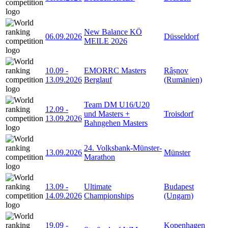
New Balance KÖ
06.09.2026
Düsseldorf
MEILE 2026
10.09
-
EMORRC Masters
Râșnov
13.09.2026
Berglauf
(Rumänien)
Team DM U16/U20
12.09
-
und Masters +
Troisdorf
13.09.2026
Bahngehen Masters
24. Volksbank-Münster-
13.09.2026
Münster
Marathon
13.09
-
Ultimate
Budapest
14.09.2026
Championships
(Ungarn)
19.09
-
Kopenhagen