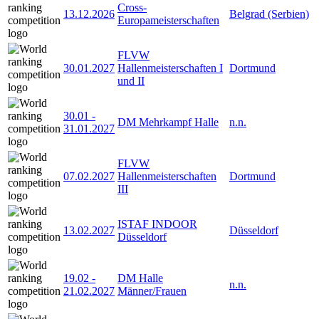
Cross-
13.12.2026
Belgrad (Serbien)
Europameisterschaften
FLVW
30.01.2027
Hallenmeisterschaften I
Dortmund
und II
30.01
-
DM Mehrkampf Halle
n.n.
31.01.2027
FLVW
07.02.2027
Hallenmeisterschaften
Dortmund
III
ISTAF INDOOR
13.02.2027
Düsseldorf
Düsseldorf
19.02
-
DM Halle
n.n.
21.02.2027
Männer/Frauen