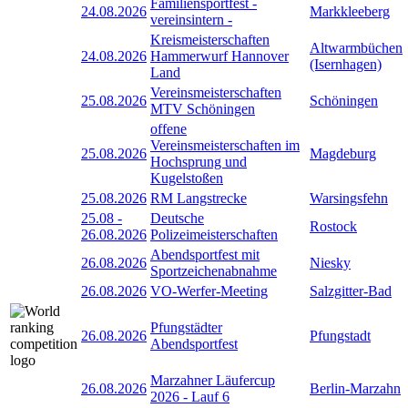
Familiensportfest -
24.08.2026
Markkleeberg
vereinsintern -
Kreismeisterschaften
Altwarmbüchen
24.08.2026
Hammerwurf Hannover
(Isernhagen)
Land
Vereinsmeisterschaften
25.08.2026
Schöningen
MTV Schöningen
offene
Vereinsmeisterschaften im
25.08.2026
Magdeburg
Hochsprung und
Kugelstoßen
25.08.2026
RM Langstrecke
Warsingsfehn
25.08
-
Deutsche
Rostock
26.08.2026
Polizeimeisterschaften
Abendsportfest mit
26.08.2026
Niesky
Sportzeichenabnahme
26.08.2026
VO-Werfer-Meeting
Salzgitter-Bad
Pfungstädter
26.08.2026
Pfungstadt
Abendsportfest
Marzahner Läufercup
26.08.2026
Berlin-Marzahn
2026 - Lauf 6