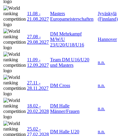
11.08
-
Masters
Jyväskylä
21.08.2027
Europameisterschaften
(Finnland)
DM Mehrkampf
27.08
-
M/W/U
Hannover
29.08.2027
23/U20/U18/U16
11.09
-
Team DM U16/U20
n.n.
12.09.2027
und Masters
27.11
-
DM Cross
n.n.
28.11.2027
18.02
-
DM Halle
n.n.
20.02.2028
Männer/Frauen
25.02
-
DM Halle U20
n.n.
27.02.2028