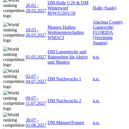
DM Halle U20 & DM
26.02
-
Winterwurf
Halle (Saale)
28.02.2027
M/W/U20/U18
Alachua County,
Masters Hallen-
Gainesville,
18.03
-
Weltmeisterschaften
FLORIDA
26.03.2027
WMACI
(Vereinigte
Staaten)
DM Langstrecke und
01.05.2027
Bahngehen für Aktive
n.n.
und Masters
02.07
-
DM Nachwuchs 1
n.n.
04.07.2027
09.07
-
DM Nachwuchs 2
n.n.
11.07.2027
30.07
-
DM Männer/Frauen
n.n.
01.08.2027