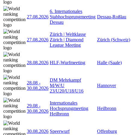
6. Internationales
27.08.2026
Stabhochsprungmeeting
Dessau-Roßlau
Dessau
Zürich | Weltklasse
27.08.2026
Zürich | Diamond
Zürich (Schweiz)
League Meeting
28.08.2026
HLF-Wurfmeeting
Halle (Saale)
DM Mehrkampf
28.08
-
M/W/U
Hannover
30.08.2026
23/U20/U18/U16
Internationales
29.08
-
Hochsprungmeeting
Heilbronn
30.08.2026
Heilbronn
30.08.2026
Speerwurf
Offenburg