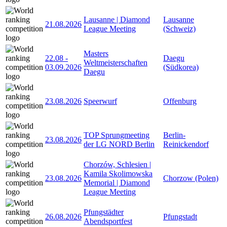
Lausanne | Diamond
Lausanne
21.08.2026
League Meeting
(Schweiz)
Masters
22.08
-
Daegu
Weltmeisterschaften
03.09.2026
(Südkorea)
Daegu
23.08.2026
Speerwurf
Offenburg
TOP Sprungmeeting
Berlin-
23.08.2026
der LG NORD Berlin
Reinickendorf
Chorzów, Schlesien |
Kamila Skolimowska
23.08.2026
Chorzow (Polen)
Memorial | Diamond
League Meeting
Pfungstädter
26.08.2026
Pfungstadt
Abendsportfest