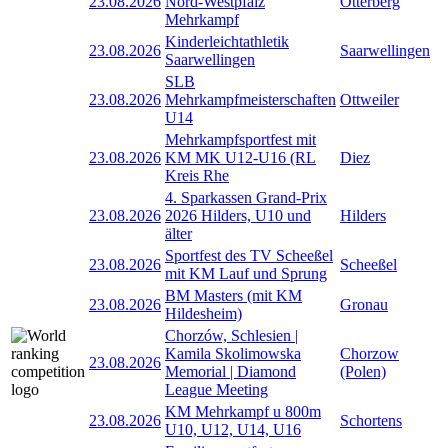
23.08.2026
Nord-Westpfalz
Otterberg
Mehrkampf
Kinderleichtathletik
23.08.2026
Saarwellingen
Saarwellingen
SLB
23.08.2026
Mehrkampfmeisterschaften
Ottweiler
U14
Mehrkampfsportfest mit
23.08.2026
KM MK U12-U16 (RL
Diez
Kreis Rhe
4. Sparkassen Grand-Prix
23.08.2026
2026 Hilders, U10 und
Hilders
älter
Sportfest des TV Scheeßel
23.08.2026
Scheeßel
mit KM Lauf und Sprung
BM Masters (mit KM
23.08.2026
Gronau
Hildesheim)
Chorzów, Schlesien |
Kamila Skolimowska
Chorzow
23.08.2026
Memorial | Diamond
(Polen)
League Meeting
KM Mehrkampf u 800m
23.08.2026
Schortens
U10, U12, U14, U16