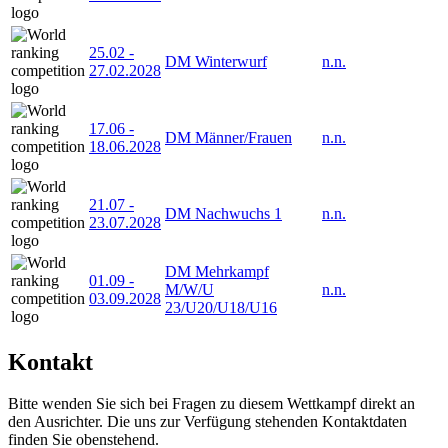
25.02
-
DM Winterwurf
n.n.
27.02.2028
17.06
-
DM Männer/Frauen
n.n.
18.06.2028
21.07
-
DM Nachwuchs 1
n.n.
23.07.2028
DM Mehrkampf
01.09
-
M/W/U
n.n.
03.09.2028
23/U20/U18/U16
Kontakt
Bitte wenden Sie sich bei Fragen zu diesem Wettkampf direkt an
den Ausrichter. Die uns zur Verfügung stehenden Kontaktdaten
finden Sie obenstehend.