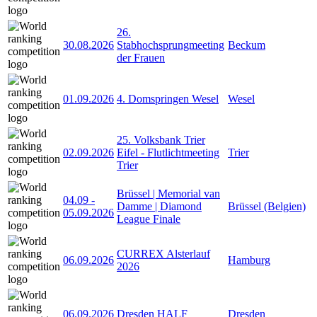
26.
30.08.2026
Stabhochsprungmeeting
Beckum
der Frauen
01.09.2026
4. Domspringen Wesel
Wesel
25. Volksbank Trier
02.09.2026
Eifel - Flutlichtmeeting
Trier
Trier
Brüssel | Memorial van
04.09
-
Damme | Diamond
Brüssel (Belgien)
05.09.2026
League Finale
CURREX Alsterlauf
06.09.2026
Hamburg
2026
06.09.2026
Dresden HALF
Dresden