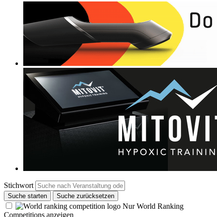
Stichwort
Suche starten
Suche zurücksetzen
Nur World Ranking
Competitions anzeigen