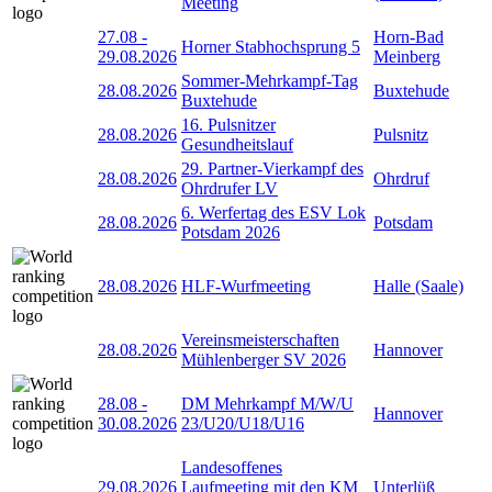
Meeting
27.08
-
Horn-Bad
Horner Stabhochsprung 5
29.08.2026
Meinberg
Sommer-Mehrkampf-Tag
28.08.2026
Buxtehude
Buxtehude
16. Pulsnitzer
28.08.2026
Pulsnitz
Gesundheitslauf
29. Partner-Vierkampf des
28.08.2026
Ohrdruf
Ohrdrufer LV
6. Werfertag des ESV Lok
28.08.2026
Potsdam
Potsdam 2026
28.08.2026
HLF-Wurfmeeting
Halle (Saale)
Vereinsmeisterschaften
28.08.2026
Hannover
Mühlenberger SV 2026
28.08
-
DM Mehrkampf M/W/U
Hannover
30.08.2026
23/U20/U18/U16
Landesoffenes
29.08.2026
Laufmeeting mit den KM
Unterlüß