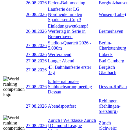
26.08.2026
Ferien-Bahnmeeting
Borgholzhausen
Laufserie der LG
26.08.2026
Nordheide um den
Winsen (Luhe)
Sparkassen-Cup 3
Einladungswettkampf
26.08.2026
Werfertag in Serie in
Bremerhaven
Bremerhaven
Stadion-Quartett 2026 -
Berlin-
27.08.2026
5.000m
Charlottenburg
27.08.2026
Werferabend
Lübeck
27.08.2026
Langer Abend
Bad Camberg
43. Bahnlaufserie erster
Bergisch
27.08.2026
Tag
Gladbach
6. Internationales
27.08.2026
Stabhochsprungmeeting
Dessau-Roßlau
Dessau
Rehlingen
27.08.2026
Abendsportfest
(Rehlingen-
Siersburg)
Zürich | Weltklasse Zürich
Zürich
27.08.2026
| Diamond League
(Schweiz)