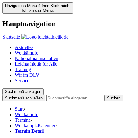
Navigations Menu öffnen
Klick mich!
Ich bin das Menü.
Hauptnavigation
Startseite
Aktuelles
Wettkämpfe
Nationalmannschaften
Leichtathletik für Alle
Training
Wir im DLV
Service
Suchmenü anzeigen
Suchmenü schließen
Suchen
Start
›
Wettkämpfe
›
Termine
›
Wettkampf-Kalender
›
Termin Detail