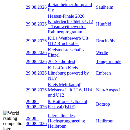
4. Saulheimer Jump and
29.08.2026
Saulheim
Fly
Hessen-Finale 2026
Kinderleichtathletik U12
29.08.2026
Hünfeld
– Teamwettbewerb -
Rahmenprogramm
KiLa-Wettbewerb U8-
29.08.2026
Bruchköbel
U12 Bruchköbel
Kreismeisterschaft -
29.08.2026
Werlte
Einzel
29.08.2026
26. Stadionfest
Tangermünde
KiLa-Cup Kreis
29.08.2026
Lüneburg powered by
Embsen
NLV
Kreis Mehrkampf
29.08.2026
Meisterschaft U16, U14
Neu-Anspach
und U12
29.08
-
8. Bottroper Ultralauf
Bottrop
30.08.2026
Festival (BUF)
Internationales
29.08
-
Hochsprungmeeting
Heilbronn
30.08.2026
Heilbronn