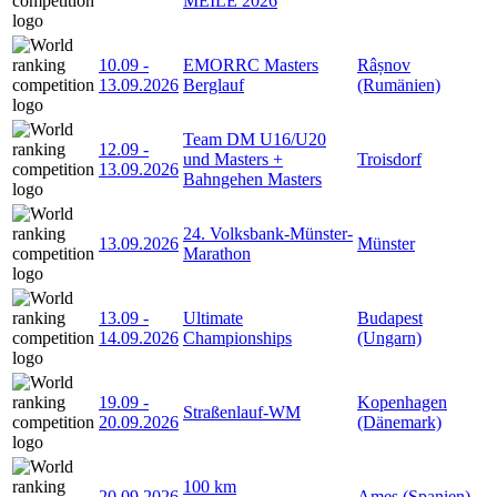
MEILE 2026
10.09
-
EMORRC Masters
Râșnov
13.09.2026
Berglauf
(Rumänien)
Team DM U16/U20
12.09
-
und Masters +
Troisdorf
13.09.2026
Bahngehen Masters
24. Volksbank-Münster-
13.09.2026
Münster
Marathon
13.09
-
Ultimate
Budapest
14.09.2026
Championships
(Ungarn)
19.09
-
Kopenhagen
Straßenlauf-WM
20.09.2026
(Dänemark)
100 km
20.09.2026
Ames (Spanien)