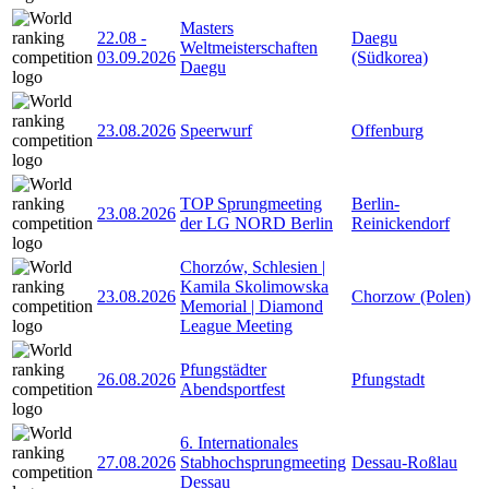
Masters
22.08
-
Daegu
Weltmeisterschaften
03.09.2026
(Südkorea)
Daegu
23.08.2026
Speerwurf
Offenburg
TOP Sprungmeeting
Berlin-
23.08.2026
der LG NORD Berlin
Reinickendorf
Chorzów, Schlesien |
Kamila Skolimowska
23.08.2026
Chorzow (Polen)
Memorial | Diamond
League Meeting
Pfungstädter
26.08.2026
Pfungstadt
Abendsportfest
6. Internationales
27.08.2026
Stabhochsprungmeeting
Dessau-Roßlau
Dessau