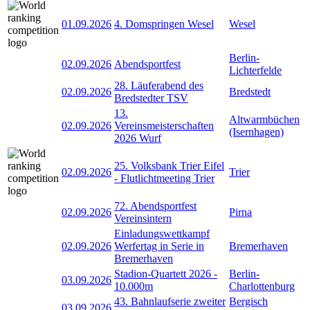
01.09.2026
4. Domspringen Wesel
Wesel
Berlin-
02.09.2026
Abendsportfest
Lichterfelde
28. Läuferabend des
02.09.2026
Bredstedt
Bredstedter TSV
13.
Altwarmbüchen
02.09.2026
Vereinsmeisterschaften
(Isernhagen)
2026 Wurf
25. Volksbank Trier Eifel
02.09.2026
Trier
- Flutlichtmeeting Trier
72. Abendsportfest
02.09.2026
Pirna
Vereinsintern
Einladungswettkampf
02.09.2026
Werfertag in Serie in
Bremerhaven
Bremerhaven
Stadion-Quartett 2026 -
Berlin-
03.09.2026
10.000m
Charlottenburg
43. Bahnlaufserie zweiter
Bergisch
03.09.2026