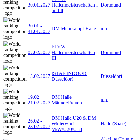
30.01.2027
Hallenmeisterschaften I
Dortmund
und II
30.01
-
DM Mehrkampf Halle
n.n.
31.01.2027
FLVW
07.02.2027
Hallenmeisterschaften
Dortmund
III
ISTAF INDOOR
13.02.2027
Düsseldorf
Düsseldorf
19.02
-
DM Halle
n.n.
21.02.2027
Männer/Frauen
DM Halle U20 & DM
26.02
-
Winterwurf
Halle (Saale)
28.02.2027
M/W/U20/U18
Alachua County,