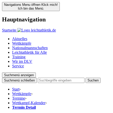
Navigations Menu öffnen
Klick mich!
Ich bin das Menü.
Hauptnavigation
Startseite
Aktuelles
Wettkämpfe
Nationalmannschaften
Leichtathletik für Alle
Training
Wir im DLV
Service
Suchmenü anzeigen
Suchmenü schließen
Suchen
Start
›
Wettkämpfe
›
Termine
›
Wettkampf-Kalender
›
Termin Detail