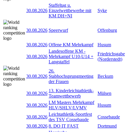
Staffeltag u.
30.08.2026
Einzelwettbewerbe mit
Syke
KM DH+NI
30.08.2026
Speerwurf
Offenburg
30.08.2026
Offene KM Mehrkampf
Husum
Landesoffene KM -
Friedrichsgabe
30.08.2026
Mehrkampf U10-U14 +
(Norderstedt)
Langstaffel
26.
30.08.2026
Stabhochsprungmeeting
Beckum
der Frauen
13. Kinderleichtathletik-
30.08.2026
Mülsen
Teamwettbewerb
LM Masters Mehrkampf
30.08.2026
Husum
HLV/SHLV/LVMV
Leichtathletik-Sportfest
30.08.2026
Cossebaude
des TSV Cossebaude
30.08.2026
8. DO IT FAST
Dortmund