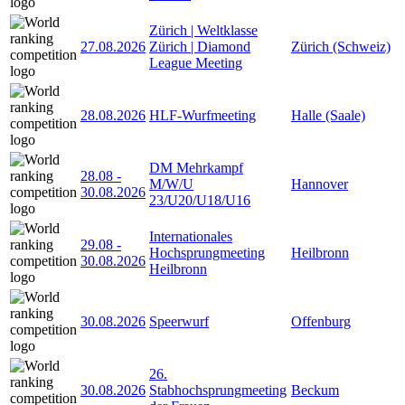
Zürich | Weltklasse
27.08.2026
Zürich | Diamond
Zürich (Schweiz)
League Meeting
28.08.2026
HLF-Wurfmeeting
Halle (Saale)
DM Mehrkampf
28.08
-
M/W/U
Hannover
30.08.2026
23/U20/U18/U16
Internationales
29.08
-
Hochsprungmeeting
Heilbronn
30.08.2026
Heilbronn
30.08.2026
Speerwurf
Offenburg
26.
30.08.2026
Stabhochsprungmeeting
Beckum