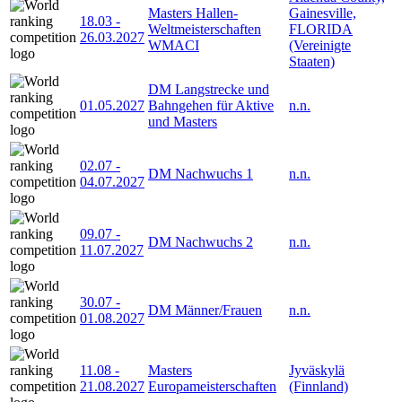
Masters Hallen-
Gainesville,
18.03
-
Weltmeisterschaften
FLORIDA
26.03.2027
WMACI
(Vereinigte
Staaten)
DM Langstrecke und
01.05.2027
Bahngehen für Aktive
n.n.
und Masters
02.07
-
DM Nachwuchs 1
n.n.
04.07.2027
09.07
-
DM Nachwuchs 2
n.n.
11.07.2027
30.07
-
DM Männer/Frauen
n.n.
01.08.2027
11.08
-
Masters
Jyväskylä
21.08.2027
Europameisterschaften
(Finnland)