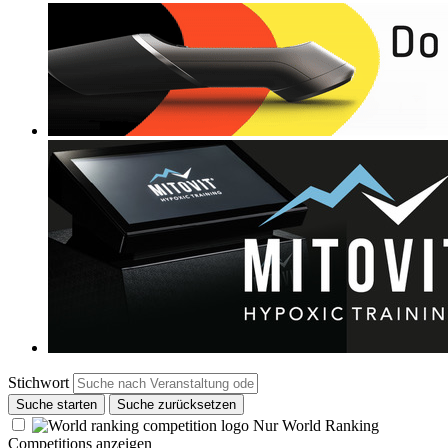
Stichwort
Suche starten
Suche zurücksetzen
Nur World Ranking
Competitions anzeigen