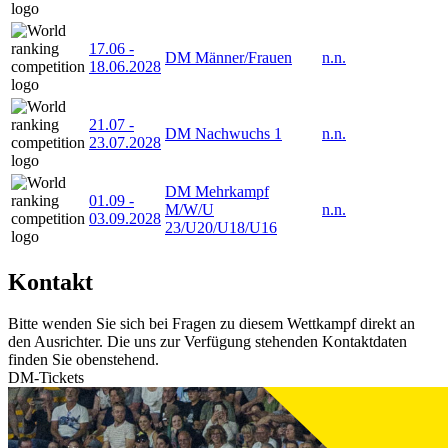
17.06
-
DM Männer/Frauen
n.n.
18.06.2028
21.07
-
DM Nachwuchs 1
n.n.
23.07.2028
DM Mehrkampf
01.09
-
M/W/U
n.n.
03.09.2028
23/U20/U18/U16
Kontakt
Bitte wenden Sie sich bei Fragen zu diesem Wettkampf direkt an
den Ausrichter. Die uns zur Verfügung stehenden Kontaktdaten
finden Sie obenstehend.
DM-Tickets