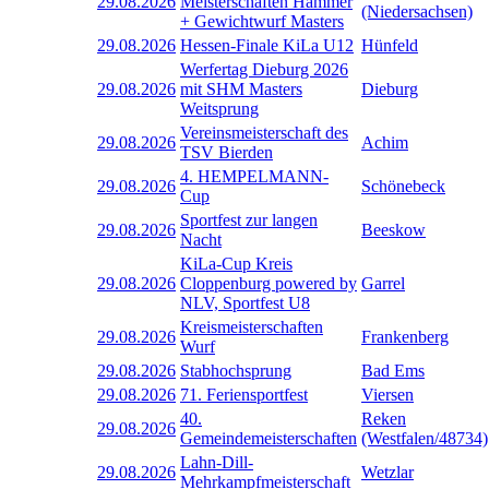
29.08.2026
Meisterschaften Hammer
(Niedersachsen)
+ Gewichtwurf Masters
29.08.2026
Hessen-Finale KiLa U12
Hünfeld
Werfertag Dieburg 2026
29.08.2026
mit SHM Masters
Dieburg
Weitsprung
Vereinsmeisterschaft des
29.08.2026
Achim
TSV Bierden
4. HEMPELMANN-
29.08.2026
Schönebeck
Cup
Sportfest zur langen
29.08.2026
Beeskow
Nacht
KiLa-Cup Kreis
29.08.2026
Cloppenburg powered by
Garrel
NLV, Sportfest U8
Kreismeisterschaften
29.08.2026
Frankenberg
Wurf
29.08.2026
Stabhochsprung
Bad Ems
29.08.2026
71. Feriensportfest
Viersen
40.
Reken
29.08.2026
Gemeindemeisterschaften
(Westfalen/48734)
Lahn-Dill-
29.08.2026
Wetzlar
Mehrkampfmeisterschaft