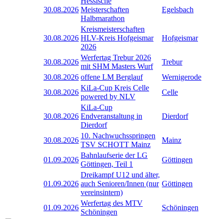
Hessische
30.08.2026
Meisterschaften
Egelsbach
Halbmarathon
Kreismeisterschaften
30.08.2026
HLV-Kreis Hofgeismar
Hofgeismar
2026
Werfertag Trebur 2026
30.08.2026
Trebur
mit SHM Masters Wurf
30.08.2026
offene LM Berglauf
Wernigerode
KiLa-Cup Kreis Celle
30.08.2026
Celle
powered by NLV
KiLa-Cup
30.08.2026
Endveranstaltung in
Dierdorf
Dierdorf
10. Nachwuchsspringen
30.08.2026
Mainz
TSV SCHOTT Mainz
Bahnlaufserie der LG
01.09.2026
Göttingen
Göttingen, Teil 1
Dreikampf U12 und älter,
01.09.2026
auch Senioren/Innen (nur
Göttingen
vereinsintern)
Werfertag des MTV
01.09.2026
Schöningen
Schöningen