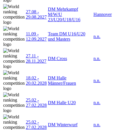
DM Mehrkampf
27.08
-
M/W/U
Hannover
29.08.2027
23/U20/U18/U16
11.09
-
Team DM U16/U20
n.n.
12.09.2027
und Masters
27.11
-
DM Cross
n.n.
28.11.2027
18.02
-
DM Halle
n.n.
20.02.2028
Männer/Frauen
25.02
-
DM Halle U20
n.n.
27.02.2028
25.02
-
DM Winterwurf
n.n.
27.02.2028