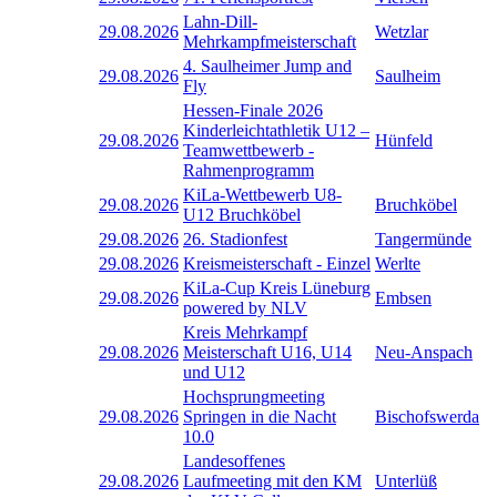
Lahn-Dill-
29.08.2026
Wetzlar
Mehrkampfmeisterschaft
4. Saulheimer Jump and
29.08.2026
Saulheim
Fly
Hessen-Finale 2026
Kinderleichtathletik U12 –
29.08.2026
Hünfeld
Teamwettbewerb -
Rahmenprogramm
KiLa-Wettbewerb U8-
29.08.2026
Bruchköbel
U12 Bruchköbel
29.08.2026
26. Stadionfest
Tangermünde
29.08.2026
Kreismeisterschaft - Einzel
Werlte
KiLa-Cup Kreis Lüneburg
29.08.2026
Embsen
powered by NLV
Kreis Mehrkampf
29.08.2026
Meisterschaft U16, U14
Neu-Anspach
und U12
Hochsprungmeeting
29.08.2026
Springen in die Nacht
Bischofswerda
10.0
Landesoffenes
29.08.2026
Laufmeeting mit den KM
Unterlüß