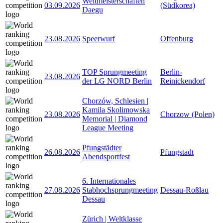
Weltmeisterschaften
03.09.2026
(Südkorea)
Daegu
23.08.2026
Speerwurf
Offenburg
TOP Sprungmeeting
Berlin-
23.08.2026
der LG NORD Berlin
Reinickendorf
Chorzów, Schlesien |
Kamila Skolimowska
23.08.2026
Chorzow (Polen)
Memorial | Diamond
League Meeting
Pfungstädter
26.08.2026
Pfungstadt
Abendsportfest
6. Internationales
27.08.2026
Stabhochsprungmeeting
Dessau-Roßlau
Dessau
Zürich | Weltklasse