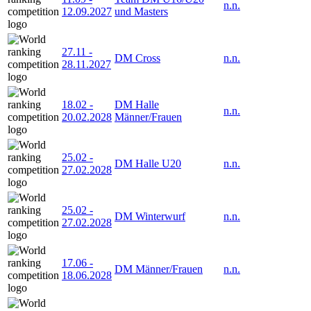
n.n.
12.09.2027
und Masters
27.11
-
DM Cross
n.n.
28.11.2027
18.02
-
DM Halle
n.n.
20.02.2028
Männer/Frauen
25.02
-
DM Halle U20
n.n.
27.02.2028
25.02
-
DM Winterwurf
n.n.
27.02.2028
17.06
-
DM Männer/Frauen
n.n.
18.06.2028