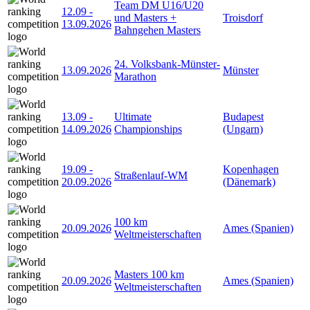
Team DM U16/U20
12.09
-
und Masters +
Troisdorf
13.09.2026
Bahngehen Masters
24. Volksbank-Münster-
13.09.2026
Münster
Marathon
13.09
-
Ultimate
Budapest
14.09.2026
Championships
(Ungarn)
19.09
-
Kopenhagen
Straßenlauf-WM
20.09.2026
(Dänemark)
100 km
20.09.2026
Ames (Spanien)
Weltmeisterschaften
Masters 100 km
20.09.2026
Ames (Spanien)
Weltmeisterschaften