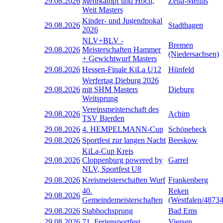
29.08.2026
Mehrkampf und Hoch,
Zella-Mehlis
Weit Masters
Kinder- und Jugendpokal
29.08.2026
Stadthagen
2026
NLV+BLV -
Bremen
29.08.2026
Meisterschaften Hammer
(Niedersachsen)
+ Gewichtwurf Masters
29.08.2026
Hessen-Finale KiLa U12
Hünfeld
Werfertag Dieburg 2026
29.08.2026
mit SHM Masters
Dieburg
Weitsprung
Vereinsmeisterschaft des
29.08.2026
Achim
TSV Bierden
29.08.2026
4. HEMPELMANN-Cup
Schönebeck
29.08.2026
Sportfest zur langen Nacht
Beeskow
KiLa-Cup Kreis
29.08.2026
Cloppenburg powered by
Garrel
NLV, Sportfest U8
29.08.2026
Kreismeisterschaften Wurf
Frankenberg
40.
Reken
29.08.2026
Gemeindemeisterschaften
(Westfalen/48734
29.08.2026
Stabhochsprung
Bad Ems
29.08.2026
71. Feriensportfest
Viersen