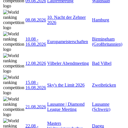
09.08.2026
Läufermeeting
Waldnaab
10. Nacht der Zehner
08.08.2026
Hamburg
2026
10.08
-
Birmingham
Europameisterschaften
16.08.2026
(Großbritannien)
12.08.2026
Vilbeler Abendmeeting
Bad Vilbel
15.08
-
Sky's the Limit 2026
Zweibrücken
16.08.2026
Lausanne | Diamond
Lausanne
21.08.2026
League Meeting
(Schweiz)
Masters
22.08
-
Daegu