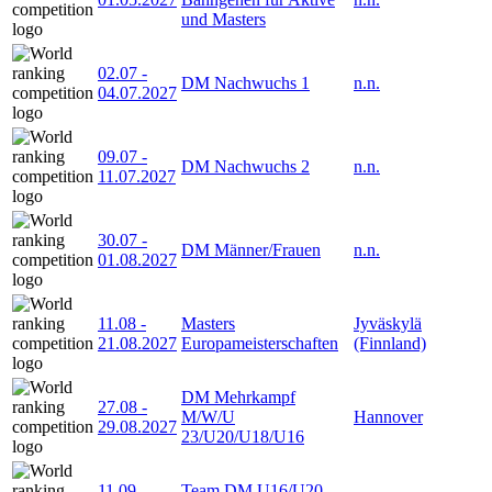
und Masters
02.07
-
DM Nachwuchs 1
n.n.
04.07.2027
09.07
-
DM Nachwuchs 2
n.n.
11.07.2027
30.07
-
DM Männer/Frauen
n.n.
01.08.2027
11.08
-
Masters
Jyväskylä
21.08.2027
Europameisterschaften
(Finnland)
DM Mehrkampf
27.08
-
M/W/U
Hannover
29.08.2027
23/U20/U18/U16
11.09
-
Team DM U16/U20