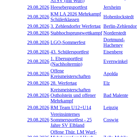
ATSV (mit Wurf)
29.08.2026
Heesebergsportfest
Jerxheim
KM LA 2026 Mehrkampf
29.08.2026
Hohenlockstedt
Schülerklassen
29.08.2026
3. Zehlendorfer Werfertag
Berlin-Zehlendor
29.08.2026
Stabhochsprungwettkampf
Norderstedt
Dortmund-
29.08.2026
LGO-Sommerfest
Hacheney
29.08.2026
43. Schülersportfest
Eisenberg
1. Eberssportfest
29.08.2026
Everswinkel
(Nachholtermin)
Offene
29.08.2026
Apolda
Kreismeisterschaften
29.08.2026
28. Werfertag
Elz
Kreismeisterschaften
29.08.2026
Ostholstein und offener
Bad Malente
Mehrkampf
29.08.2026
RM Team U12+U14
Leipzig
Vereinsinternes
29.08.2026
Sommersportfest - 25
Coswig
Jahre SV Elbland
Offene Thür. LM Wurf-