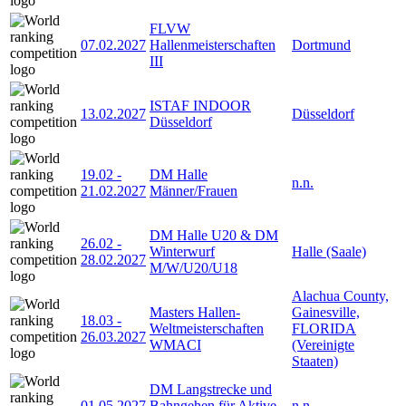
FLVW
07.02.2027
Hallenmeisterschaften
Dortmund
III
ISTAF INDOOR
13.02.2027
Düsseldorf
Düsseldorf
19.02
-
DM Halle
n.n.
21.02.2027
Männer/Frauen
DM Halle U20 & DM
26.02
-
Winterwurf
Halle (Saale)
28.02.2027
M/W/U20/U18
Alachua County,
Masters Hallen-
Gainesville,
18.03
-
Weltmeisterschaften
FLORIDA
26.03.2027
WMACI
(Vereinigte
Staaten)
DM Langstrecke und
01.05.2027
Bahngehen für Aktive
n.n.