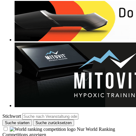
Stichwort
Suche starten
Suche zurücksetzen
Nur World Ranking
Competitions anzeigen