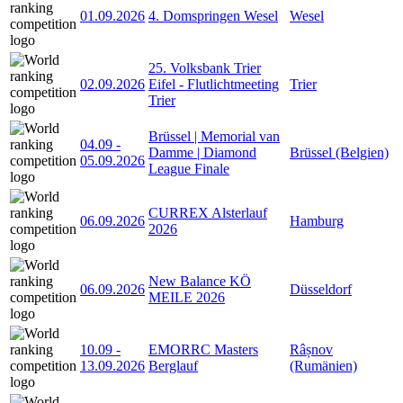
01.09.2026
4. Domspringen Wesel
Wesel
25. Volksbank Trier
02.09.2026
Eifel - Flutlichtmeeting
Trier
Trier
Brüssel | Memorial van
04.09
-
Damme | Diamond
Brüssel (Belgien)
05.09.2026
League Finale
CURREX Alsterlauf
06.09.2026
Hamburg
2026
New Balance KÖ
06.09.2026
Düsseldorf
MEILE 2026
10.09
-
EMORRC Masters
Râșnov
13.09.2026
Berglauf
(Rumänien)