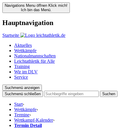
Navigations Menu öffnen
Klick mich!
Ich bin das Menü.
Hauptnavigation
Startseite
Aktuelles
Wettkämpfe
Nationalmannschaften
Leichtathletik für Alle
Training
Wir im DLV
Service
Suchmenü anzeigen
Suchmenü schließen
Suchen
Start
›
Wettkämpfe
›
Termine
›
Wettkampf-Kalender
›
Termin Detail