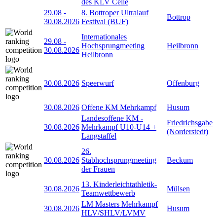
des KLV Celle
29.08
-
8. Bottroper Ultralauf
Bottrop
30.08.2026
Festival (BUF)
Internationales
29.08
-
Hochsprungmeeting
Heilbronn
30.08.2026
Heilbronn
30.08.2026
Speerwurf
Offenburg
30.08.2026
Offene KM Mehrkampf
Husum
Landesoffene KM -
Friedrichsgabe
30.08.2026
Mehrkampf U10-U14 +
(Norderstedt)
Langstaffel
26.
30.08.2026
Stabhochsprungmeeting
Beckum
der Frauen
13. Kinderleichtathletik-
30.08.2026
Mülsen
Teamwettbewerb
LM Masters Mehrkampf
30.08.2026
Husum
HLV/SHLV/LVMV