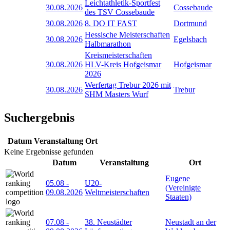
Leichtathletik-Sportfest
30.08.2026
Cossebaude
des TSV Cossebaude
30.08.2026
8. DO IT FAST
Dortmund
Hessische Meisterschaften
30.08.2026
Egelsbach
Halbmarathon
Kreismeisterschaften
30.08.2026
HLV-Kreis Hofgeismar
Hofgeismar
2026
Werfertag Trebur 2026 mit
30.08.2026
Trebur
SHM Masters Wurf
Suchergebnis
Datum
Veranstaltung
Ort
Keine Ergebnisse gefunden
Datum
Veranstaltung
Ort
Eugene
05.08
-
U20-
(Vereinigte
09.08.2026
Weltmeisterschaften
Staaten)
07.08
-
38. Neustädter
Neustadt an der