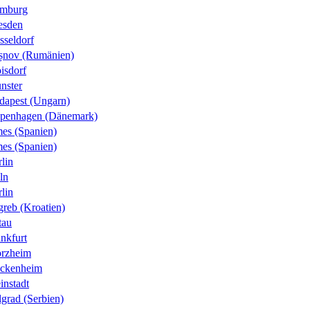
mburg
esden
sseldorf
șnov (Rumänien)
isdorf
nster
dapest (Ungarn)
penhagen (Dänemark)
es (Spanien)
es (Spanien)
lin
ln
lin
greb (Kroatien)
tau
nkfurt
orzheim
ckenheim
instadt
grad (Serbien)