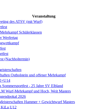
Veranstaltung
eeting des ATSV (mit Wurf)
tfest
ehrkampf Schülerklassen
er Werfertag
ngwettkampf
est
rtfest
est (Nachholtermin)
eisterschaften
chaften Ostholstein und offener Mehrkampf
2+U14
es Sommersportfest - 25 Jahre SV Elbland
 LM Wurf-Mehrkampf und Hoch, Weit Masters
Jugendpokal 2026
isterschaften Hammer + Gewichtwurf Masters
e KiLa U12