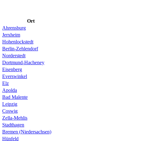
Ort
Ahrensburg
Jerxheim
Hohenlockstedt
Berlin-Zehlendorf
Norderstedt
Dortmund-Hacheney
Eisenberg
Everswinkel
Elz
Apolda
Bad Malente
Leipzig
Coswig
Zella-Mehlis
Stadthagen
Bremen (Niedersachsen)
Hünfeld