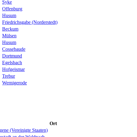
Syke
Offenburg
Husum
Friedrichsgabe (Norderstedt)
Beckum
Mülsen
Husum
Cossebaude
Dortmund
Egelsbach
Hofgeismar
Trebur
Wernigerode
Ort
ene (Vereinigte Staaten)
ustadt an der Waldnaab