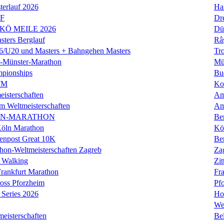
erlauf 2026
Ha
LF
Dr
 KÖ MEILE 2026
Dü
ers Berglauf
Râ
U20 und Masters + Bahngehen Masters
Tro
k-Münster-Marathon
Mü
mpionships
Bu
WM
Ko
isterschaften
Am
m Weltmeisterschaften
Am
IN-MARATHON
Ber
Köln Marathon
Kö
enpost Great 10K
Ber
hon-Weltmeisterschaften Zagreb
Za
 Walking
Zit
rankfurt Marathon
Fra
oss Pforzheim
Pf
Series 2026
Ho
We
eisterschaften
Bel