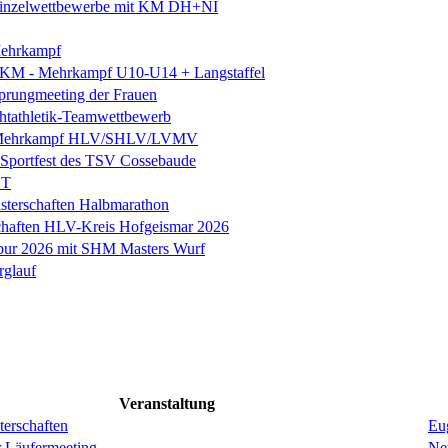
. Einzelwettbewerbe mit KM DH+NI
ehrkampf
 KM - Mehrkampf U10-U14 + Langstaffel
prungmeeting der Frauen
chtathletik-Teamwettbewerb
 Mehrkampf HLV/SHLV/LVMV
k-Sportfest des TSV Cossebaude
ST
sterschaften Halbmarathon
chaften HLV-Kreis Hofgeismar 2026
ebur 2026 mit SHM Masters Wurf
rglauf
Veranstaltung
erschaften
Eug
r Läufermeeting
Ne