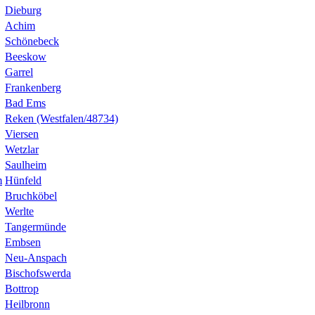
Dieburg
Achim
Schönebeck
Beeskow
Garrel
Frankenberg
Bad Ems
Reken (Westfalen/48734)
Viersen
Wetzlar
Saulheim
m
Hünfeld
Bruchköbel
Werlte
Tangermünde
Embsen
Neu-Anspach
Bischofswerda
Bottrop
Heilbronn