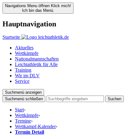
Navigations Menu öffnen
Klick mich!
Ich bin das Menü.
Hauptnavigation
Startseite
Aktuelles
Wettkämpfe
Nationalmannschaften
Leichtathletik für Alle
Training
Wir im DLV
Service
Suchmenü anzeigen
Suchmenü schließen
Suchen
Start
›
Wettkämpfe
›
Termine
›
Wettkampf-Kalender
›
Termin Detail