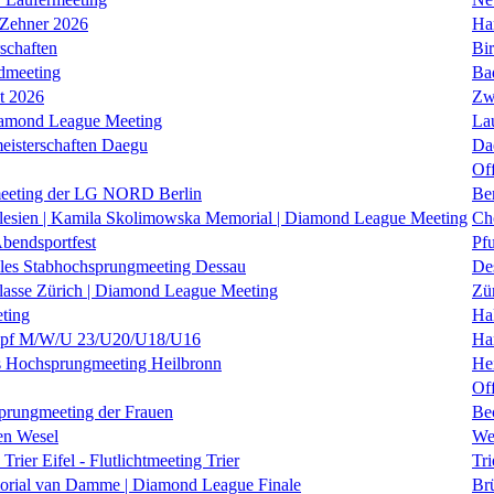
 Zehner 2026
Ha
schaften
Bi
dmeeting
Ba
it 2026
Zw
iamond League Meeting
La
eisterschaften Daegu
Da
Of
eeting der LG NORD Berlin
Be
lesien | Kamila Skolimowska Memorial | Diamond League Meeting
Ch
Abendsportfest
Pf
nales Stabhochsprungmeeting Dessau
De
klasse Zürich | Diamond League Meeting
Zü
ting
Hal
f M/W/U 23/U20/U18/U16
Ha
es Hochsprungmeeting Heilbronn
He
Of
prungmeeting der Frauen
Be
en Wesel
We
Trier Eifel - Flutlichtmeeting Trier
Tri
orial van Damme | Diamond League Finale
Brü