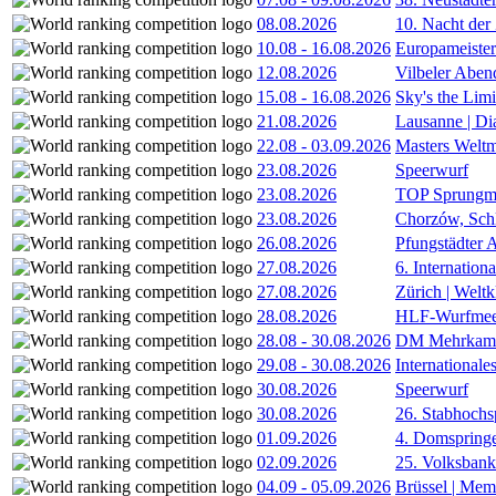
08.08.2026
10. Nacht der
10.08
-
16.08.2026
Europameister
12.08.2026
Vilbeler Aben
15.08
-
16.08.2026
Sky's the Lim
21.08.2026
Lausanne | D
22.08
-
03.09.2026
Masters Weltm
23.08.2026
Speerwurf
23.08.2026
TOP Sprungm
23.08.2026
Chorzów, Sch
26.08.2026
Pfungstädter 
27.08.2026
6. Internatio
27.08.2026
Zürich | Welt
28.08.2026
HLF-Wurfmee
28.08
-
30.08.2026
DM Mehrkamp
29.08
-
30.08.2026
International
30.08.2026
Speerwurf
30.08.2026
26. Stabhochs
01.09.2026
4. Domspring
02.09.2026
25. Volksbank 
04.09
-
05.09.2026
Brüssel | Mem