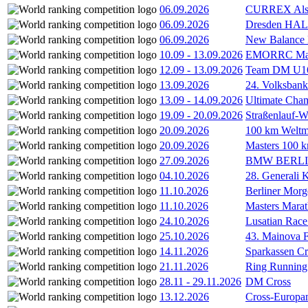
06.09.2026
CURREX Alst
06.09.2026
Dresden HA
06.09.2026
New Balance
10.09
-
13.09.2026
EMORRC Mast
12.09
-
13.09.2026
Team DM U16/
13.09.2026
24. Volksban
13.09
-
14.09.2026
Ultimate Cha
19.09
-
20.09.2026
Straßenlauf-
20.09.2026
100 km Weltme
20.09.2026
Masters 100 k
27.09.2026
BMW BERL
04.10.2026
28. Generali 
11.10.2026
Berliner Morg
11.10.2026
Masters Marat
24.10.2026
Lusatian Race
25.10.2026
43. Mainova F
14.11.2026
Sparkassen Cr
21.11.2026
Ring Running 
28.11
-
29.11.2026
DM Cross
13.12.2026
Cross-Europam