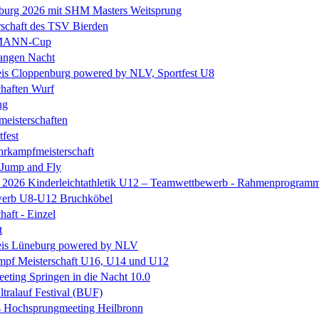
eburg 2026 mit SHM Masters Weitsprung
rschaft des TSV Bierden
MANN-Cup
langen Nacht
is Cloppenburg powered by NLV, Sportfest U8
chaften Wurf
ng
eisterschaften
tfest
rkampfmeisterschaft
 Jump and Fly
e 2026 Kinderleichtathletik U12 – Teamwettbewerb - Rahmenprogram
erb U8-U12 Bruchköbel
haft - Einzel
t
is Lüneburg powered by NLV
mpf Meisterschaft U16, U14 und U12
ting Springen in die Nacht 10.0
ltralauf Festival (BUF)
es Hochsprungmeeting Heilbronn