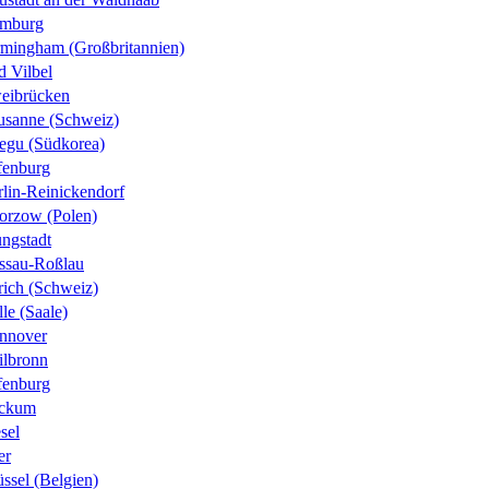
mburg
rmingham (Großbritannien)
d Vilbel
eibrücken
usanne (Schweiz)
egu (Südkorea)
fenburg
rlin-Reinickendorf
orzow (Polen)
ungstadt
ssau-Roßlau
rich (Schweiz)
le (Saale)
nnover
ilbronn
fenburg
ckum
sel
er
ssel (Belgien)