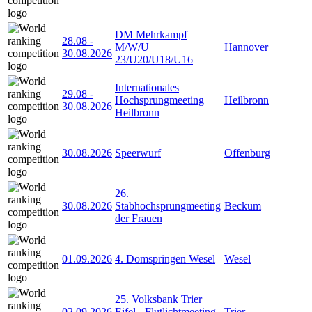
DM Mehrkampf
28.08
-
M/W/U
Hannover
30.08.2026
23/U20/U18/U16
Internationales
29.08
-
Hochsprungmeeting
Heilbronn
30.08.2026
Heilbronn
30.08.2026
Speerwurf
Offenburg
26.
30.08.2026
Stabhochsprungmeeting
Beckum
der Frauen
01.09.2026
4. Domspringen Wesel
Wesel
25. Volksbank Trier
02.09.2026
Eifel - Flutlichtmeeting
Trier