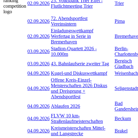
25. Volksbank Trier Eifel -
02.09.2026
Trier
Flutlichtmeeting Trier
72. Abendsportfest
02.09.2026
Pirna
Vereinsintern
Einladungswettkampf
02.09.2026
Werfertag in Serie in
Bremerhav
Bremerhaven
Stadion-Quartett 2026 -
Berlin-
03.09.2026
10.000m
Charlottenb
Bergisch
03.09.2026
43. Bahnlaufserie zweiter Tag
Gladbach
04.09.2026
Kugel-und Diskuswettkampf
Weisenbach
Offene Kreis-Einzel-
Meisterschaften 2026 Diskus
04.09.2026
Seligenstadt
und Dreisprung +
Abendsportfest
Bad
04.09.2026
Ablaufen 2026
Gandershe
FLVW 10 km-
04.09.2026
Beckum
Straßenlaufmeisterschaften
Kreismeisterschaften Mittel-
04.09.2026
Brakel
und Langstrecke