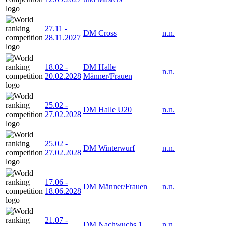
27.11
-
DM Cross
n.n.
28.11.2027
18.02
-
DM Halle
n.n.
20.02.2028
Männer/Frauen
25.02
-
DM Halle U20
n.n.
27.02.2028
25.02
-
DM Winterwurf
n.n.
27.02.2028
17.06
-
DM Männer/Frauen
n.n.
18.06.2028
21.07
-
DM Nachwuchs 1
n.n.