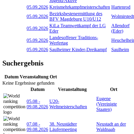
Jugend/Aktive
05.09.2026
Kreismehrkampfmeisterschaften
Hartenrod
Bezirksbestenermittlung des
05.09.2026
Wolmirstedt
BFV Magdeburg U10/U12
KiLa Teamwettkampf der LG
Allendorf
05.09.2026
Eder
(Eder)
Landesoffener Traditions-
05.09.2026
Heuchelhe
Werfertag
05.09.2026
Saulheimer Kinder-Dreikampf
Saulheim
Suchergebnis
Datum
Veranstaltung
Ort
Keine Ergebnisse gefunden
Datum
Veranstaltung
Ort
Eugene
05.08
-
U20-
(Vereinigte
09.08.2026
Weltmeisterschaften
Staaten)
07.08
-
38. Neustädter
Neustadt an der
09.08.2026
Läufermeeting
Waldnaab