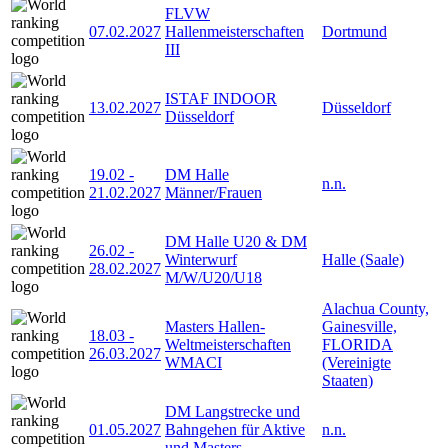
FLVW
07.02.2027
Hallenmeisterschaften
Dortmund
III
ISTAF INDOOR
13.02.2027
Düsseldorf
Düsseldorf
19.02
-
DM Halle
n.n.
21.02.2027
Männer/Frauen
DM Halle U20 & DM
26.02
-
Winterwurf
Halle (Saale)
28.02.2027
M/W/U20/U18
Alachua County,
Masters Hallen-
Gainesville,
18.03
-
Weltmeisterschaften
FLORIDA
26.03.2027
WMACI
(Vereinigte
Staaten)
DM Langstrecke und
01.05.2027
Bahngehen für Aktive
n.n.
und Masters