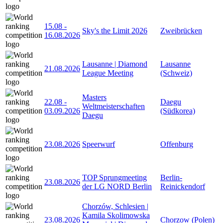
15.08
-
Sky's the Limit 2026
Zweibrücken
16.08.2026
Lausanne | Diamond
Lausanne
21.08.2026
League Meeting
(Schweiz)
Masters
22.08
-
Daegu
Weltmeisterschaften
03.09.2026
(Südkorea)
Daegu
23.08.2026
Speerwurf
Offenburg
TOP Sprungmeeting
Berlin-
23.08.2026
der LG NORD Berlin
Reinickendorf
Chorzów, Schlesien |
Kamila Skolimowska
23.08.2026
Chorzow (Polen)