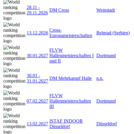
28.11
-
DM Cross
Weinstadt
29.11.2026
Cross-
13.12.2026
Belgrad (Serbien)
Europameisterschaften
FLVW
30.01.2027
Hallenmeisterschaften I
Dortmund
und II
30.01
-
DM Mehrkampf Halle
n.n.
31.01.2027
FLVW
07.02.2027
Hallenmeisterschaften
Dortmund
III
ISTAF INDOOR
13.02.2027
Düsseldorf
Düsseldorf