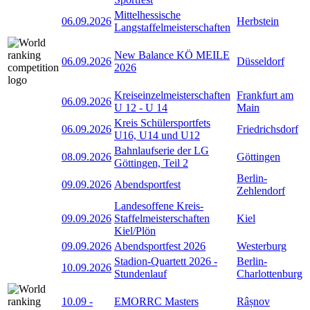
Mittelhessische
06.09.2026
Herbstein
Langstaffelmeisterschaften
New Balance KÖ MEILE
06.09.2026
Düsseldorf
2026
Kreiseinzelmeisterschaften
Frankfurt am
06.09.2026
U 12 - U 14
Main
Kreis Schülersportfets
06.09.2026
Friedrichsdorf
U16, U14 und U12
Bahnlaufserie der LG
08.09.2026
Göttingen
Göttingen, Teil 2
Berlin-
09.09.2026
Abendsportfest
Zehlendorf
Landesoffene Kreis-
09.09.2026
Staffelmeisterschaften
Kiel
Kiel/Plön
09.09.2026
Abendsportfest 2026
Westerburg
Stadion-Quartett 2026 -
Berlin-
10.09.2026
Stundenlauf
Charlottenburg
10.09
-
EMORRC Masters
Râșnov