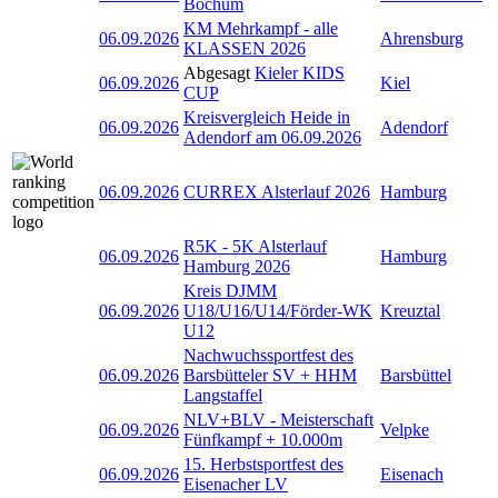
Bochum
KM Mehrkampf - alle
06.09.2026
Ahrensburg
KLASSEN 2026
Abgesagt
Kieler KIDS
06.09.2026
Kiel
CUP
Kreisvergleich Heide in
06.09.2026
Adendorf
Adendorf am 06.09.2026
06.09.2026
CURREX Alsterlauf 2026
Hamburg
R5K - 5K Alsterlauf
06.09.2026
Hamburg
Hamburg 2026
Kreis DJMM
06.09.2026
U18/U16/U14/Förder-WK
Kreuztal
U12
Nachwuchssportfest des
06.09.2026
Barsbütteler SV + HHM
Barsbüttel
Langstaffel
NLV+BLV - Meisterschaft
06.09.2026
Velpke
Fünfkampf + 10.000m
15. Herbstsportfest des
06.09.2026
Eisenach
Eisenacher LV