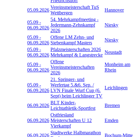
Friedrichsdorf
Vereinsmeisterschaft TuS
05.09.2026
Hannover
Wettbergen
54. Mehrkampfmeeting -
05.09
-
Jedermann-Zehnkampf
Niesky
06.09.2026
2026
05.09
-
Offene LM Zehn- und
Niesky
06.09.2026
Siebenkampf Masters
05.09
-
Pfalzmeisterschaften 2026
Neustadt
06.09.2026
Mehrkampf & Langstrecke
Offene
05.09
-
Monheim am
Vereinsmeisterschaften
06.09.2026
Rhein
2026
21. Springer- und
05.09
-
Werfertag 5.&6. Sep. /
Leichlingen
06.09.2026
LVN Finale Wurf Cup (6.
Sept) beim Leichlinger TV
BLT Kinder-
06.09.2026
Bremen
Leichtathletik-Sportfest
Ostfriesland
06.09.2026
Meisterschaften U 12
Emden
Vierkampf
Stadtwerke Halbmarathon
06.09.2026
Bochum-Mitte