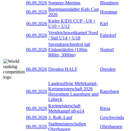
06.09.2026
Sommer-Meeting
Blomberg
Burgmannstädter Kids Cup
06.09.2026
Horstmar
2026
Kieler KIDS CUP - U8 +
06.09.2026
Kiel
U10 + U12
Vergleichswettkampf Nord
06.09.2026
Fahrdorf
/ Süd U14 + U18
Sportabzeichenfest mit
06.09.2026
Einlageläufen (100m,
Nortorf
800m, 3000m)
06.09.2026
Dresden HALF
Dresden
Landesoffene Mehrkampf-
Kreismeisterschaft 2026
06.09.2026
Ratzeburg
Herzogtum Lauenburg und
Lübeck
Kreimeisterschaft
06.09.2026
Riesa
Mehrkampf u8-u14
06.09.2026
3. RuK-Lauf
Geschwenda
Stadtmeisterschaften
06.09.2026
Oberhausen
Oberhausen