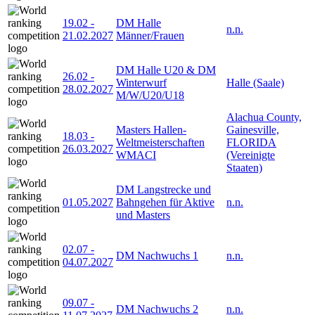
19.02
-
DM Halle
n.n.
21.02.2027
Männer/Frauen
DM Halle U20 & DM
26.02
-
Winterwurf
Halle (Saale)
28.02.2027
M/W/U20/U18
Alachua County,
Masters Hallen-
Gainesville,
18.03
-
Weltmeisterschaften
FLORIDA
26.03.2027
WMACI
(Vereinigte
Staaten)
DM Langstrecke und
01.05.2027
Bahngehen für Aktive
n.n.
und Masters
02.07
-
DM Nachwuchs 1
n.n.
04.07.2027
09.07
-
DM Nachwuchs 2
n.n.