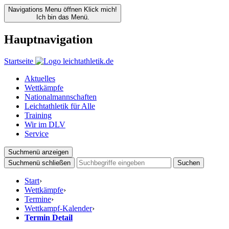
Navigations Menu öffnen
Klick mich!
Ich bin das Menü.
Hauptnavigation
Startseite
Aktuelles
Wettkämpfe
Nationalmannschaften
Leichtathletik für Alle
Training
Wir im DLV
Service
Suchmenü anzeigen
Suchmenü schließen
Suchen
Start
›
Wettkämpfe
›
Termine
›
Wettkampf-Kalender
›
Termin Detail