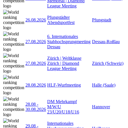
Memorial | Diamond
League Meeting
Pfungstädter
26.08.2026
Pfungstadt
Abendsportfest
6. Internationales
27.08.2026
Stabhochsprungmeeting
Dessau-Roßlau
Dessau
Zürich | Weltklasse
27.08.2026
Zürich | Diamond
Zürich (Schweiz)
League Meeting
28.08.2026
HLF-Wurfmeeting
Halle (Saale)
DM Mehrkampf
28.08
-
M/W/U
Hannover
30.08.2026
23/U20/U18/U16
Internationales
29.08
-