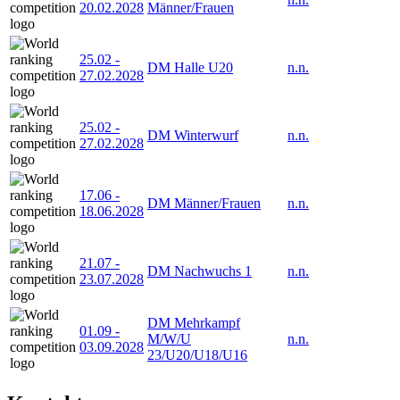
20.02.2028
Männer/Frauen
25.02
-
DM Halle U20
n.n.
27.02.2028
25.02
-
DM Winterwurf
n.n.
27.02.2028
17.06
-
DM Männer/Frauen
n.n.
18.06.2028
21.07
-
DM Nachwuchs 1
n.n.
23.07.2028
DM Mehrkampf
01.09
-
M/W/U
n.n.
03.09.2028
23/U20/U18/U16