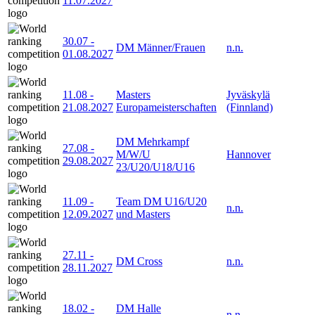
11.07.2027
30.07
-
DM Männer/Frauen
n.n.
01.08.2027
11.08
-
Masters
Jyväskylä
21.08.2027
Europameisterschaften
(Finnland)
DM Mehrkampf
27.08
-
M/W/U
Hannover
29.08.2027
23/U20/U18/U16
11.09
-
Team DM U16/U20
n.n.
12.09.2027
und Masters
27.11
-
DM Cross
n.n.
28.11.2027
18.02
-
DM Halle
n.n.