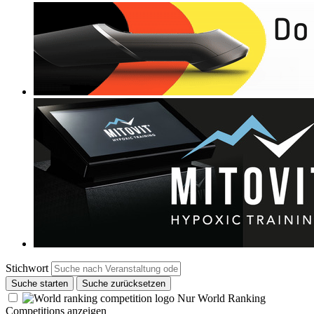
Stichwort
Suche starten
Suche zurücksetzen
Nur World Ranking
Competitions anzeigen