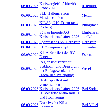
Kreisvergleich Altbezirk
06.09.2026
Ritterhude
Stade 2026
SLB Halbmarathon
06.09.2026
Merzig
Meisterschaften
KILA3, U10, Darmstadt-
06.09.2026
Pfungstadt
Dieburg
Süwag Energie AG
Limburg an
06.09.2026
Kreismeisterschaften 2026
der Lahn
06.09.2026
Sportfest des SV Herbstein
Herbstein
06.09.2026
31. Zwergenkampf
Oppenheim
KiLA-Sportfest des SV
06.09.2026
Espenau
Espenau
Regionsmeisterschaft
Stabhoch- und Dreisprung
06.09.2026
Wesel
mit Einlagewettkampf
Hoch- und Weitsprung
Herbstsportfest mit
gemeinsamen
06.09.2026
Kreismeisterschaften 2026
Bad Soden
HLV-Kreise Main-Taunus
und Hochtaunus
Dortelweiler KiLa-
06.09.2026
Bad Vilbel
Sportfest