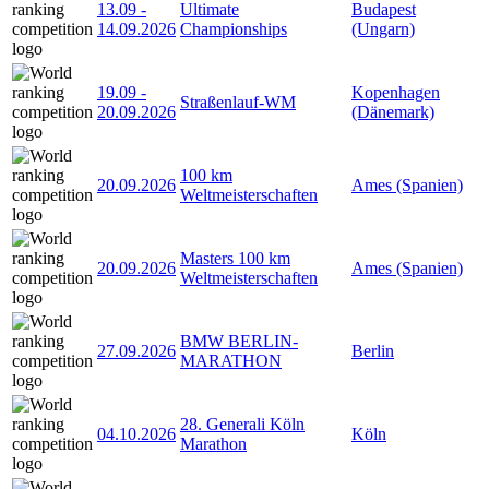
13.09
-
Ultimate
Budapest
14.09.2026
Championships
(Ungarn)
19.09
-
Kopenhagen
Straßenlauf-WM
20.09.2026
(Dänemark)
100 km
20.09.2026
Ames (Spanien)
Weltmeisterschaften
Masters 100 km
20.09.2026
Ames (Spanien)
Weltmeisterschaften
BMW BERLIN-
27.09.2026
Berlin
MARATHON
28. Generali Köln
04.10.2026
Köln
Marathon