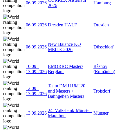
CURREX Alsterlauf
06.09.2026
Hamburg
2026
06.09.2026
Dresden HALF
Dresden
New Balance KÖ
06.09.2026
Düsseldorf
MEILE 2026
10.09
-
EMORRC Masters
Râșnov
13.09.2026
Berglauf
(Rumänien)
Team DM U16/U20
12.09
-
und Masters +
Troisdorf
13.09.2026
Bahngehen Masters
24. Volksbank-Münster-
13.09.2026
Münster
Marathon