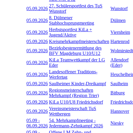
27. Schülersportfest des TuS
05.09.2026
Wunstorf
Wunstorf
8. Dülmener
05.09.2026
Dülmen
Stabhochsprungmeeting
Herbstsportfest KiLa +
05.09.2026
Viernheim
Jugend/Aktive
05.09.2026
Kreismehrkampfmeisterschaften
Hartenrod
Bezirksbestenermittlung des
05.09.2026
Wolmirstedt
BFV Magdeburg U10/U12
KiLa Teamwettkampf der LG
Allendorf
05.09.2026
Eder
(Eder)
Landesoffener Traditions-
05.09.2026
Heuchelhe
Werfertag
05.09.2026
Saulheimer Kinder-Dreikampf
Saulheim
Regionsmeisterschaften
05.09.2026
Bitburg
Mehrkampf (Region Trier)
05.09.2026
KiLa U10/U8 Friedrichsdorf
Friedrichsd
Vereinsmeisterschaft TuS
05.09.2026
Hannover
Wettbergen
05.09
-
54. Mehrkampfmeeting -
Niesky
06.09.2026
Jedermann-Zehnkampf 2026
05.09
-
Offene LM Zehn- und