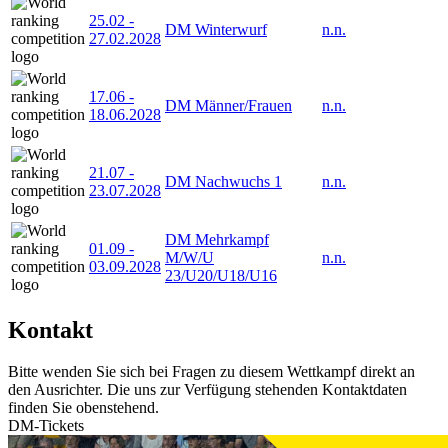
25.02
-
DM Winterwurf
n.n.
27.02.2028
17.06
-
DM Männer/Frauen
n.n.
18.06.2028
21.07
-
DM Nachwuchs 1
n.n.
23.07.2028
DM Mehrkampf
01.09
-
M/W/U
n.n.
03.09.2028
23/U20/U18/U16
Kontakt
Bitte wenden Sie sich bei Fragen zu diesem Wettkampf direkt an
den Ausrichter. Die uns zur Verfügung stehenden Kontaktdaten
finden Sie obenstehend.
DM-Tickets