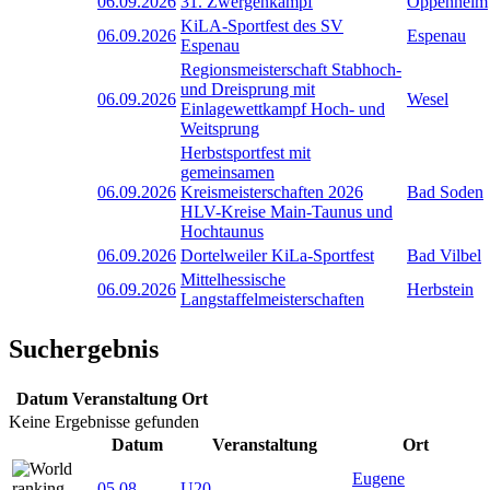
06.09.2026
31. Zwergenkampf
Oppenheim
KiLA-Sportfest des SV
06.09.2026
Espenau
Espenau
Regionsmeisterschaft Stabhoch-
und Dreisprung mit
06.09.2026
Wesel
Einlagewettkampf Hoch- und
Weitsprung
Herbstsportfest mit
gemeinsamen
06.09.2026
Kreismeisterschaften 2026
Bad Soden
HLV-Kreise Main-Taunus und
Hochtaunus
06.09.2026
Dortelweiler KiLa-Sportfest
Bad Vilbel
Mittelhessische
06.09.2026
Herbstein
Langstaffelmeisterschaften
Suchergebnis
Datum
Veranstaltung
Ort
Keine Ergebnisse gefunden
Datum
Veranstaltung
Ort
Eugene
05.08
-
U20-