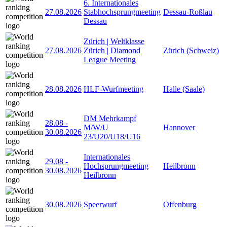
6. Internationales
27.08.2026
Stabhochsprungmeeting
Dessau-Roßlau
Dessau
Zürich | Weltklasse
27.08.2026
Zürich | Diamond
Zürich (Schweiz)
League Meeting
28.08.2026
HLF-Wurfmeeting
Halle (Saale)
DM Mehrkampf
28.08
-
M/W/U
Hannover
30.08.2026
23/U20/U18/U16
Internationales
29.08
-
Hochsprungmeeting
Heilbronn
30.08.2026
Heilbronn
30.08.2026
Speerwurf
Offenburg