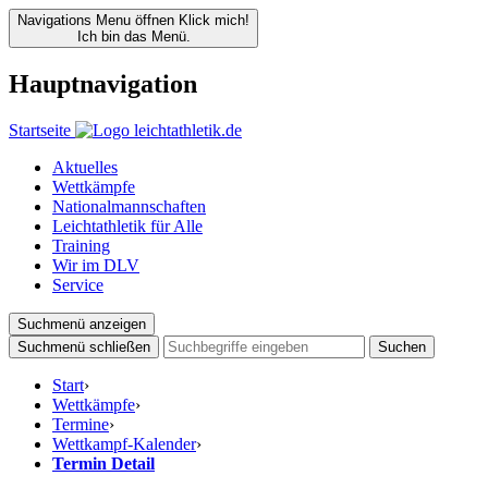
Navigations Menu öffnen
Klick mich!
Ich bin das Menü.
Hauptnavigation
Startseite
Aktuelles
Wettkämpfe
Nationalmannschaften
Leichtathletik für Alle
Training
Wir im DLV
Service
Suchmenü anzeigen
Suchmenü schließen
Suchen
Start
›
Wettkämpfe
›
Termine
›
Wettkampf-Kalender
›
Termin Detail