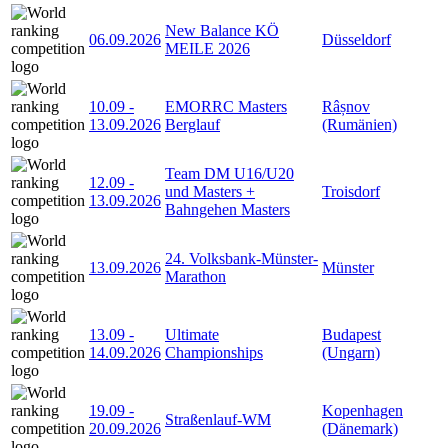
New Balance KÖ
06.09.2026
Düsseldorf
MEILE 2026
10.09
-
EMORRC Masters
Râșnov
13.09.2026
Berglauf
(Rumänien)
Team DM U16/U20
12.09
-
und Masters +
Troisdorf
13.09.2026
Bahngehen Masters
24. Volksbank-Münster-
13.09.2026
Münster
Marathon
13.09
-
Ultimate
Budapest
14.09.2026
Championships
(Ungarn)
19.09
-
Kopenhagen
Straßenlauf-WM
20.09.2026
(Dänemark)