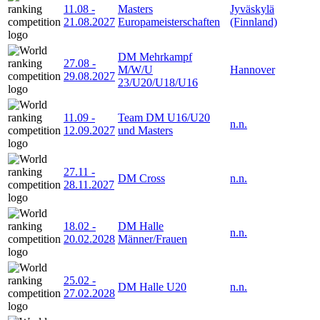
11.08
-
Masters
Jyväskylä
21.08.2027
Europameisterschaften
(Finnland)
DM Mehrkampf
27.08
-
M/W/U
Hannover
29.08.2027
23/U20/U18/U16
11.09
-
Team DM U16/U20
n.n.
12.09.2027
und Masters
27.11
-
DM Cross
n.n.
28.11.2027
18.02
-
DM Halle
n.n.
20.02.2028
Männer/Frauen
25.02
-
DM Halle U20
n.n.
27.02.2028