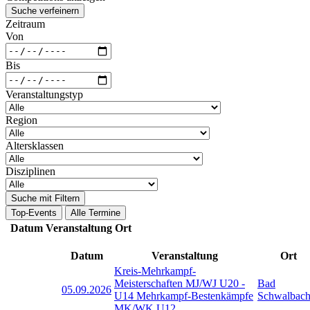
Suche verfeinern
Zeitraum
Von
Bis
Veranstaltungstyp
Region
Altersklassen
Disziplinen
Suche mit Filtern
Top-Events
Alle Termine
Datum
Veranstaltung
Ort
Datum
Veranstaltung
Ort
Kreis-Mehrkampf-
Meisterschaften MJ/WJ U20 -
Bad
05.09.2026
U14 Mehrkampf-Bestenkämpfe
Schwalbac
MK/WK U12