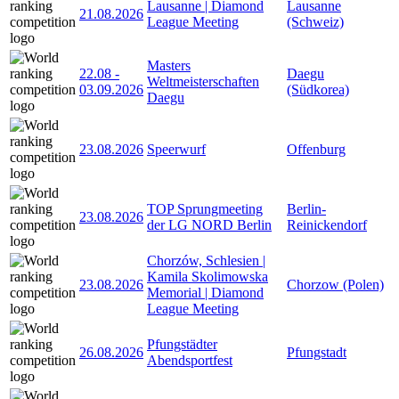
Lausanne | Diamond
Lausanne
21.08.2026
League Meeting
(Schweiz)
Masters
22.08
-
Daegu
Weltmeisterschaften
03.09.2026
(Südkorea)
Daegu
23.08.2026
Speerwurf
Offenburg
TOP Sprungmeeting
Berlin-
23.08.2026
der LG NORD Berlin
Reinickendorf
Chorzów, Schlesien |
Kamila Skolimowska
23.08.2026
Chorzow (Polen)
Memorial | Diamond
League Meeting
Pfungstädter
26.08.2026
Pfungstadt
Abendsportfest