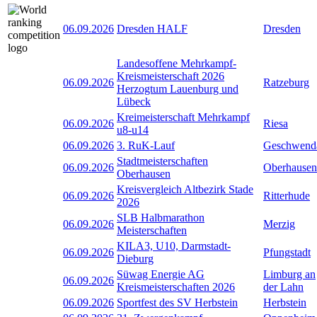
06.09.2026
Dresden HALF
Dresden
Landesoffene Mehrkampf-
Kreismeisterschaft 2026
06.09.2026
Ratzeburg
Herzogtum Lauenburg und
Lübeck
Kreimeisterschaft Mehrkampf
06.09.2026
Riesa
u8-u14
06.09.2026
3. RuK-Lauf
Geschwend
Stadtmeisterschaften
06.09.2026
Oberhausen
Oberhausen
Kreisvergleich Altbezirk Stade
06.09.2026
Ritterhude
2026
SLB Halbmarathon
06.09.2026
Merzig
Meisterschaften
KILA3, U10, Darmstadt-
06.09.2026
Pfungstadt
Dieburg
Süwag Energie AG
Limburg an
06.09.2026
Kreismeisterschaften 2026
der Lahn
06.09.2026
Sportfest des SV Herbstein
Herbstein