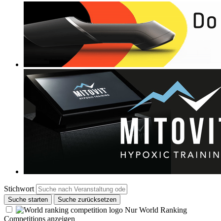
Stichwort
Suche starten
Suche zurücksetzen
Nur World Ranking
Competitions anzeigen