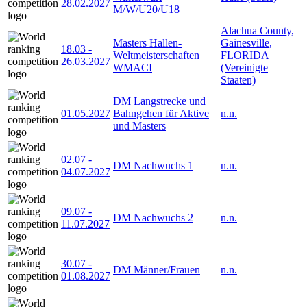
28.02.2027
M/W/U20/U18
Alachua County,
Masters Hallen-
Gainesville,
18.03
-
Weltmeisterschaften
FLORIDA
26.03.2027
WMACI
(Vereinigte
Staaten)
DM Langstrecke und
01.05.2027
Bahngehen für Aktive
n.n.
und Masters
02.07
-
DM Nachwuchs 1
n.n.
04.07.2027
09.07
-
DM Nachwuchs 2
n.n.
11.07.2027
30.07
-
DM Männer/Frauen
n.n.
01.08.2027