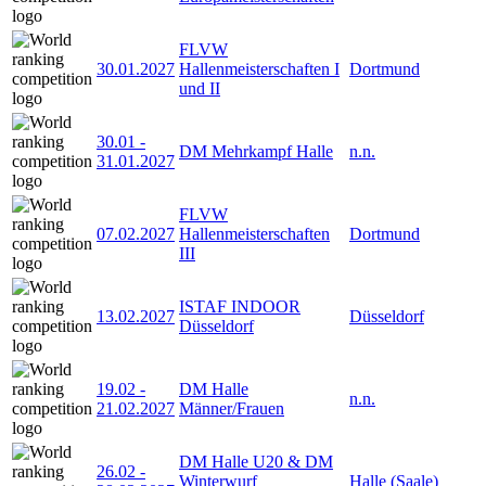
FLVW
30.01.2027
Hallenmeisterschaften I
Dortmund
und II
30.01
-
DM Mehrkampf Halle
n.n.
31.01.2027
FLVW
07.02.2027
Hallenmeisterschaften
Dortmund
III
ISTAF INDOOR
13.02.2027
Düsseldorf
Düsseldorf
19.02
-
DM Halle
n.n.
21.02.2027
Männer/Frauen
DM Halle U20 & DM
26.02
-
Winterwurf
Halle (Saale)