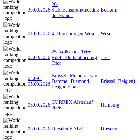
26.
30.08.2026
Stabhochsprungmeeting
Beckum
der Frauen
01.09.2026
4. Domspringen Wesel
Wesel
25. Volksbank Trier
02.09.2026
Eifel - Flutlichtmeeting
Trier
Trier
Brüssel | Memorial van
04.09
-
Damme | Diamond
Brüssel (Belgien)
05.09.2026
League Finale
CURREX Alsterlauf
06.09.2026
Hamburg
2026
06.09.2026
Dresden HALF
Dresden