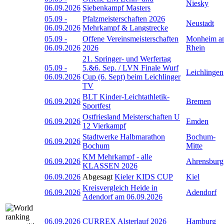
Niesky
06.09.2026
Siebenkampf Masters
05.09
-
Pfalzmeisterschaften 2026
Neustadt
06.09.2026
Mehrkampf & Langstrecke
05.09
-
Offene Vereinsmeisterschaften
Monheim a
06.09.2026
2026
Rhein
21. Springer- und Werfertag
05.09
-
5.&6. Sep. / LVN Finale Wurf
Leichlingen
06.09.2026
Cup (6. Sept) beim Leichlinger
TV
BLT Kinder-Leichtathletik-
06.09.2026
Bremen
Sportfest
Ostfriesland Meisterschaften U
06.09.2026
Emden
12 Vierkampf
Stadtwerke Halbmarathon
Bochum-
06.09.2026
Bochum
Mitte
KM Mehrkampf - alle
06.09.2026
Ahrensburg
KLASSEN 2026
06.09.2026
Abgesagt
Kieler KIDS CUP
Kiel
Kreisvergleich Heide in
06.09.2026
Adendorf
Adendorf am 06.09.2026
06.09.2026
CURREX Alsterlauf 2026
Hamburg