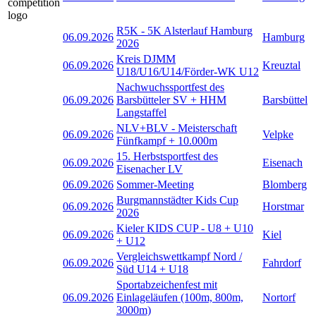
R5K - 5K Alsterlauf Hamburg
06.09.2026
Hamburg
2026
Kreis DJMM
06.09.2026
Kreuztal
U18/U16/U14/Förder-WK U12
Nachwuchssportfest des
06.09.2026
Barsbütteler SV + HHM
Barsbüttel
Langstaffel
NLV+BLV - Meisterschaft
06.09.2026
Velpke
Fünfkampf + 10.000m
15. Herbstsportfest des
06.09.2026
Eisenach
Eisenacher LV
06.09.2026
Sommer-Meeting
Blomberg
Burgmannstädter Kids Cup
06.09.2026
Horstmar
2026
Kieler KIDS CUP - U8 + U10
06.09.2026
Kiel
+ U12
Vergleichswettkampf Nord /
06.09.2026
Fahrdorf
Süd U14 + U18
Sportabzeichenfest mit
06.09.2026
Einlageläufen (100m, 800m,
Nortorf
3000m)