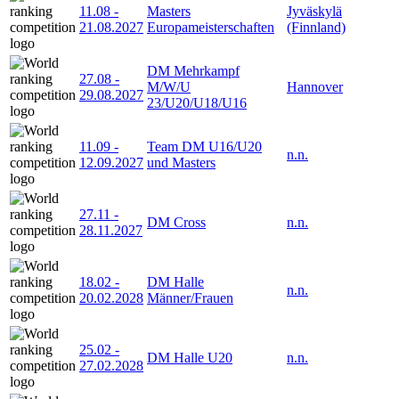
11.08
-
Masters
Jyväskylä
21.08.2027
Europameisterschaften
(Finnland)
DM Mehrkampf
27.08
-
M/W/U
Hannover
29.08.2027
23/U20/U18/U16
11.09
-
Team DM U16/U20
n.n.
12.09.2027
und Masters
27.11
-
DM Cross
n.n.
28.11.2027
18.02
-
DM Halle
n.n.
20.02.2028
Männer/Frauen
25.02
-
DM Halle U20
n.n.
27.02.2028