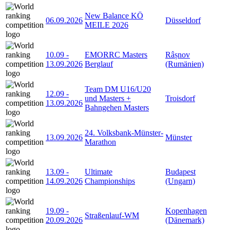
New Balance KÖ
06.09.2026
Düsseldorf
MEILE 2026
10.09
-
EMORRC Masters
Râșnov
13.09.2026
Berglauf
(Rumänien)
Team DM U16/U20
12.09
-
und Masters +
Troisdorf
13.09.2026
Bahngehen Masters
24. Volksbank-Münster-
13.09.2026
Münster
Marathon
13.09
-
Ultimate
Budapest
14.09.2026
Championships
(Ungarn)
19.09
-
Kopenhagen
Straßenlauf-WM
20.09.2026
(Dänemark)