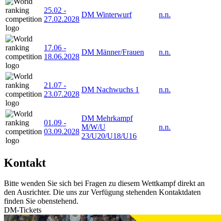
25.02
-
DM Winterwurf
n.n.
27.02.2028
17.06
-
DM Männer/Frauen
n.n.
18.06.2028
21.07
-
DM Nachwuchs 1
n.n.
23.07.2028
DM Mehrkampf
01.09
-
M/W/U
n.n.
03.09.2028
23/U20/U18/U16
Kontakt
Bitte wenden Sie sich bei Fragen zu diesem Wettkampf direkt an
den Ausrichter. Die uns zur Verfügung stehenden Kontaktdaten
finden Sie obenstehend.
DM-Tickets