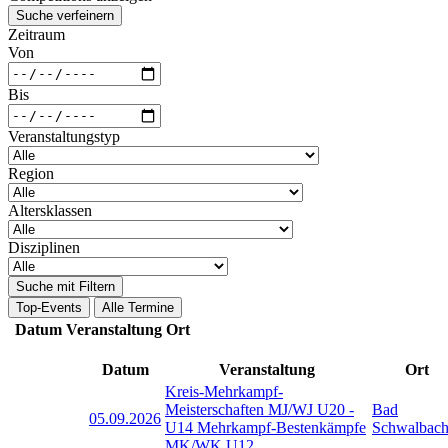
Suche verfeinern
Zeitraum
Von
Bis
Veranstaltungstyp
Region
Altersklassen
Disziplinen
Suche mit Filtern
Top-Events
Alle Termine
Datum
Veranstaltung
Ort
Datum
Veranstaltung
Ort
Kreis-Mehrkampf-
Meisterschaften MJ/WJ U20 -
Bad
05.09.2026
U14 Mehrkampf-Bestenkämpfe
Schwalbac
MK/WK U12