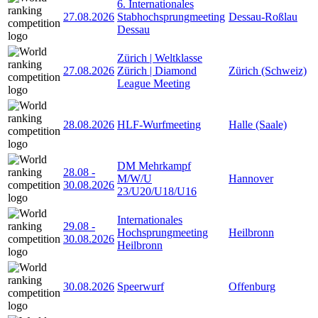
6. Internationales
27.08.2026
Stabhochsprungmeeting
Dessau-Roßlau
Dessau
Zürich | Weltklasse
27.08.2026
Zürich | Diamond
Zürich (Schweiz)
League Meeting
28.08.2026
HLF-Wurfmeeting
Halle (Saale)
DM Mehrkampf
28.08
-
M/W/U
Hannover
30.08.2026
23/U20/U18/U16
Internationales
29.08
-
Hochsprungmeeting
Heilbronn
30.08.2026
Heilbronn
30.08.2026
Speerwurf
Offenburg