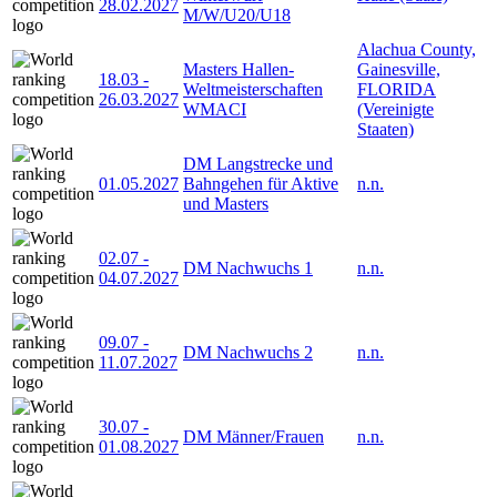
28.02.2027
M/W/U20/U18
Alachua County,
Masters Hallen-
Gainesville,
18.03
-
Weltmeisterschaften
FLORIDA
26.03.2027
WMACI
(Vereinigte
Staaten)
DM Langstrecke und
01.05.2027
Bahngehen für Aktive
n.n.
und Masters
02.07
-
DM Nachwuchs 1
n.n.
04.07.2027
09.07
-
DM Nachwuchs 2
n.n.
11.07.2027
30.07
-
DM Männer/Frauen
n.n.
01.08.2027