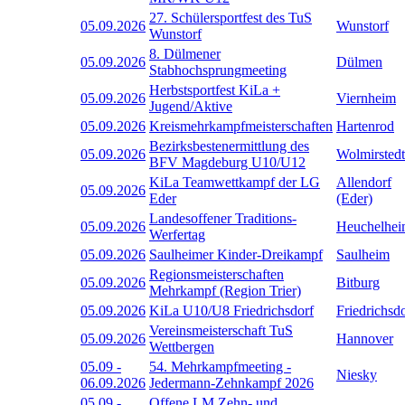
27. Schülersportfest des TuS
05.09.2026
Wunstorf
Wunstorf
8. Dülmener
05.09.2026
Dülmen
Stabhochsprungmeeting
Herbstsportfest KiLa +
05.09.2026
Viernheim
Jugend/Aktive
05.09.2026
Kreismehrkampfmeisterschaften
Hartenrod
Bezirksbestenermittlung des
05.09.2026
Wolmirstedt
BFV Magdeburg U10/U12
KiLa Teamwettkampf der LG
Allendorf
05.09.2026
Eder
(Eder)
Landesoffener Traditions-
05.09.2026
Heuchelhe
Werfertag
05.09.2026
Saulheimer Kinder-Dreikampf
Saulheim
Regionsmeisterschaften
05.09.2026
Bitburg
Mehrkampf (Region Trier)
05.09.2026
KiLa U10/U8 Friedrichsdorf
Friedrichsd
Vereinsmeisterschaft TuS
05.09.2026
Hannover
Wettbergen
05.09
-
54. Mehrkampfmeeting -
Niesky
06.09.2026
Jedermann-Zehnkampf 2026
05.09
-
Offene LM Zehn- und