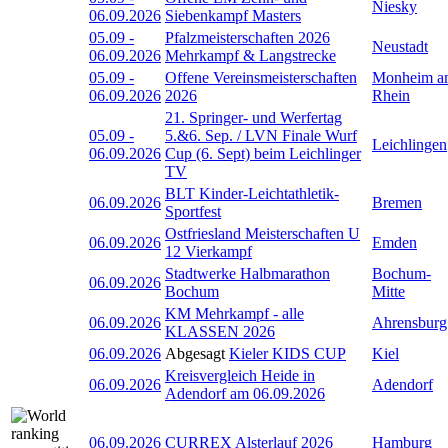
Niesky
06.09.2026
Siebenkampf Masters
05.09
-
Pfalzmeisterschaften 2026
Neustadt
06.09.2026
Mehrkampf & Langstrecke
05.09
-
Offene Vereinsmeisterschaften
Monheim a
06.09.2026
2026
Rhein
21. Springer- und Werfertag
05.09
-
5.&6. Sep. / LVN Finale Wurf
Leichlingen
06.09.2026
Cup (6. Sept) beim Leichlinger
TV
BLT Kinder-Leichtathletik-
06.09.2026
Bremen
Sportfest
Ostfriesland Meisterschaften U
06.09.2026
Emden
12 Vierkampf
Stadtwerke Halbmarathon
Bochum-
06.09.2026
Bochum
Mitte
KM Mehrkampf - alle
06.09.2026
Ahrensburg
KLASSEN 2026
06.09.2026
Abgesagt
Kieler KIDS CUP
Kiel
Kreisvergleich Heide in
06.09.2026
Adendorf
Adendorf am 06.09.2026
06.09.2026
CURREX Alsterlauf 2026
Hamburg