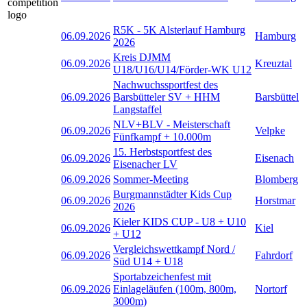
R5K - 5K Alsterlauf Hamburg
06.09.2026
Hamburg
2026
Kreis DJMM
06.09.2026
Kreuztal
U18/U16/U14/Förder-WK U12
Nachwuchssportfest des
06.09.2026
Barsbütteler SV + HHM
Barsbüttel
Langstaffel
NLV+BLV - Meisterschaft
06.09.2026
Velpke
Fünfkampf + 10.000m
15. Herbstsportfest des
06.09.2026
Eisenach
Eisenacher LV
06.09.2026
Sommer-Meeting
Blomberg
Burgmannstädter Kids Cup
06.09.2026
Horstmar
2026
Kieler KIDS CUP - U8 + U10
06.09.2026
Kiel
+ U12
Vergleichswettkampf Nord /
06.09.2026
Fahrdorf
Süd U14 + U18
Sportabzeichenfest mit
06.09.2026
Einlageläufen (100m, 800m,
Nortorf
3000m)