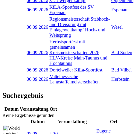
06.09.2026
31. Zwergenkampf
Oppenheim
KiLA-Sportfest des SV
06.09.2026
Espenau
Espenau
Regionsmeisterschaft Stabhoch-
und Dreisprung mit
06.09.2026
Wesel
Einlagewettkampf Hoch- und
Weitsprung
Herbstsportfest mit
gemeinsamen
06.09.2026
Kreismeisterschaften 2026
Bad Soden
HLV-Kreise Main-Taunus und
Hochtaunus
06.09.2026
Dortelweiler KiLa-Sportfest
Bad Vilbel
Mittelhessische
06.09.2026
Herbstein
Langstaffelmeisterschaften
Suchergebnis
Datum
Veranstaltung
Ort
Keine Ergebnisse gefunden
Datum
Veranstaltung
Ort
Eugene
05.08
-
U20-