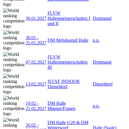
FLVW
30.01.2027
Hallenmeisterschaften I
Dortmund
und II
30.01
-
DM Mehrkampf Halle
n.n.
31.01.2027
FLVW
07.02.2027
Hallenmeisterschaften
Dortmund
III
ISTAF INDOOR
13.02.2027
Düsseldorf
Düsseldorf
19.02
-
DM Halle
n.n.
21.02.2027
Männer/Frauen
DM Halle U20 & DM
26.02
-
Winterwurf
Halle (Saale)