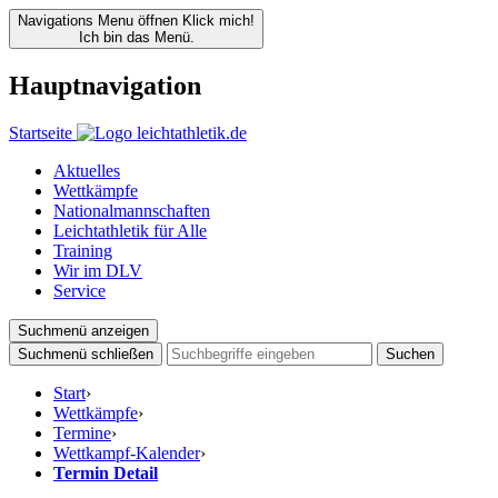
Navigations Menu öffnen
Klick mich!
Ich bin das Menü.
Hauptnavigation
Startseite
Aktuelles
Wettkämpfe
Nationalmannschaften
Leichtathletik für Alle
Training
Wir im DLV
Service
Suchmenü anzeigen
Suchmenü schließen
Suchen
Start
›
Wettkämpfe
›
Termine
›
Wettkampf-Kalender
›
Termin Detail