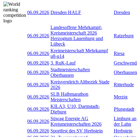
06.09.2026
Dresden HALF
Dresden
Landesoffene Mehrkampf-
Kreismeisterschaft 2026
06.09.2026
Ratzeburg
Herzogtum Lauenburg und
Lübeck
Kreimeisterschaft Mehrkampf
06.09.2026
Riesa
u8-u14
06.09.2026
3. RuK-Lauf
Geschwend
Stadtmeisterschaften
06.09.2026
Oberhausen
Oberhausen
Kreisvergleich Altbezirk Stade
06.09.2026
Ritterhude
2026
SLB Halbmarathon
06.09.2026
Merzig
Meisterschaften
KILA3, U10, Darmstadt-
06.09.2026
Pfungstadt
Dieburg
Süwag Energie AG
Limburg an
06.09.2026
Kreismeisterschaften 2026
der Lahn
06.09.2026
Sportfest des SV Herbstein
Herbstein