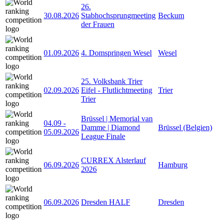
26.
30.08.2026
Stabhochsprungmeeting
Beckum
der Frauen
01.09.2026
4. Domspringen Wesel
Wesel
25. Volksbank Trier
02.09.2026
Eifel - Flutlichtmeeting
Trier
Trier
Brüssel | Memorial van
04.09
-
Damme | Diamond
Brüssel (Belgien)
05.09.2026
League Finale
CURREX Alsterlauf
06.09.2026
Hamburg
2026
06.09.2026
Dresden HALF
Dresden