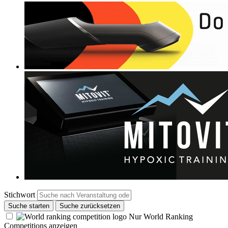
Stichwort
Suche starten
Suche zurücksetzen
Nur World Ranking
Competitions anzeigen