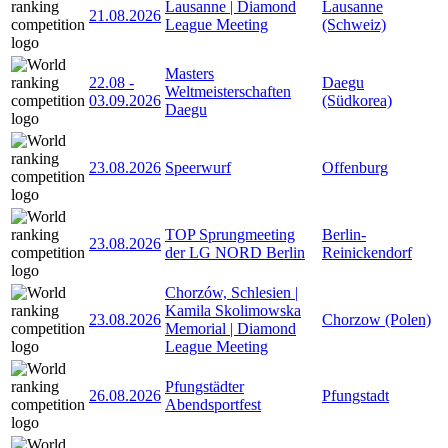
Lausanne | Diamond
Lausanne
21.08.2026
League Meeting
(Schweiz)
Masters
22.08
-
Daegu
Weltmeisterschaften
03.09.2026
(Südkorea)
Daegu
23.08.2026
Speerwurf
Offenburg
TOP Sprungmeeting
Berlin-
23.08.2026
der LG NORD Berlin
Reinickendorf
Chorzów, Schlesien |
Kamila Skolimowska
23.08.2026
Chorzow (Polen)
Memorial | Diamond
League Meeting
Pfungstädter
26.08.2026
Pfungstadt
Abendsportfest