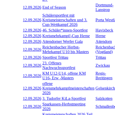
Dortmund-
12.09.2026
End of Season
Lanstrop
Schülersportfest mit
12.09.2026
Kreismeisterschaften und 3.
Porta Westf
Cup-Wettkampf 2026
12.09.2026
46. Schüler*innen-Sportfest
Havixbeck
12.09.2026
Kreismehrkampf/-Cup Herne
Herne
12.09.2026
Attendorner Werfer Gala
Attendorn
Reichenbacher Herbst-
Reichenbac
12.09.2026
Mehrkampf U10 bis Masters
(Vogtland)
12.09.2026
Sportfest Trittau
Trittau
23. Offenes
12.09.2026
Zwickau
Nachwuchssportfest
KM U12-U14, offene KM
Regis-
12.09.2026
U16- Erw -Masters
Breitingen
offene
12.09.2026
Kreismehrkampfmeisterschaften
Gelsenkirc
2026
12.09.2026
3. Tudorfer KiLa-Sportfest
Salzkotten
Sparkassen-Herbstmeeting
12.09.2026
Schmallenb
2026
Kreismeisterschaften 2026 Teil