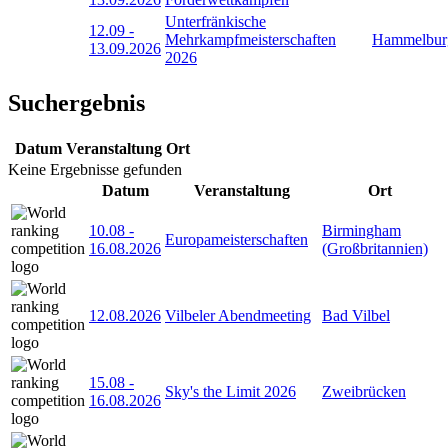
Unterfränkische
12.09
-
Mehrkampfmeisterschaften
Hammelbur
13.09.2026
2026
Suchergebnis
Datum
Veranstaltung
Ort
Keine Ergebnisse gefunden
Datum
Veranstaltung
Ort
10.08
-
Birmingham
Europameisterschaften
16.08.2026
(Großbritannien)
12.08.2026
Vilbeler Abendmeeting
Bad Vilbel
15.08
-
Sky's the Limit 2026
Zweibrücken
16.08.2026