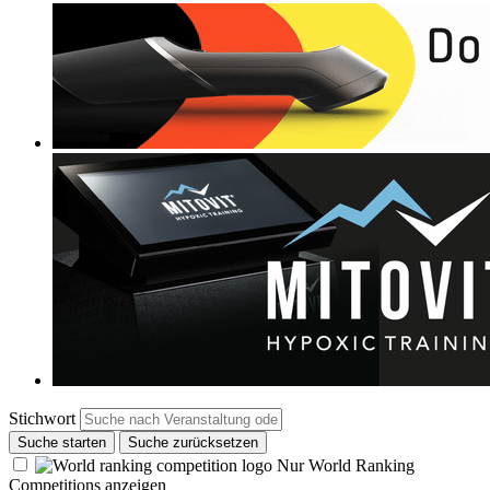
Stichwort
Suche starten
Suche zurücksetzen
Nur World Ranking
Competitions anzeigen