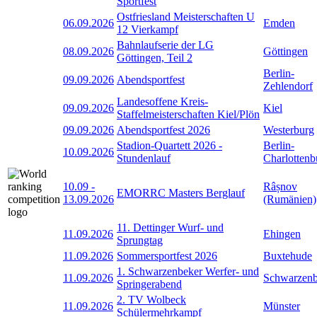
Sportfest
Ostfriesland Meisterschaften U
06.09.2026
Emden
12 Vierkampf
Bahnlaufserie der LG
08.09.2026
Göttingen
Göttingen, Teil 2
Berlin-
09.09.2026
Abendsportfest
Zehlendorf
Landesoffene Kreis-
09.09.2026
Kiel
Staffelmeisterschaften Kiel/Plön
09.09.2026
Abendsportfest 2026
Westerburg
Stadion-Quartett 2026 -
Berlin-
10.09.2026
Stundenlauf
Charlottenb
10.09
-
Râșnov
EMORRC Masters Berglauf
13.09.2026
(Rumänien)
11. Dettinger Wurf- und
11.09.2026
Ehingen
Sprungtag
11.09.2026
Sommersportfest 2026
Buxtehude
1. Schwarzenbeker Werfer- und
11.09.2026
Schwarzen
Springerabend
2. TV Wolbeck
11.09.2026
Münster
Schülermehrkampf