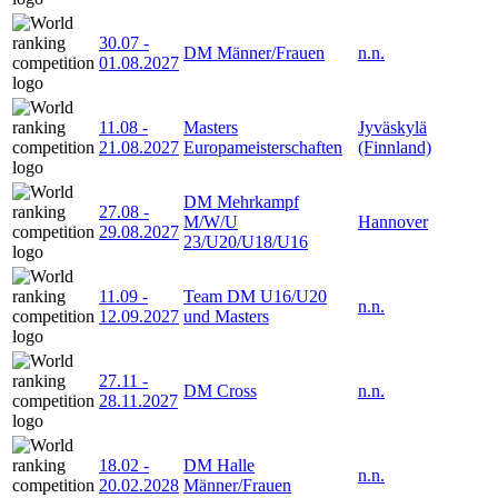
30.07
-
DM Männer/Frauen
n.n.
01.08.2027
11.08
-
Masters
Jyväskylä
21.08.2027
Europameisterschaften
(Finnland)
DM Mehrkampf
27.08
-
M/W/U
Hannover
29.08.2027
23/U20/U18/U16
11.09
-
Team DM U16/U20
n.n.
12.09.2027
und Masters
27.11
-
DM Cross
n.n.
28.11.2027
18.02
-
DM Halle
n.n.
20.02.2028
Männer/Frauen