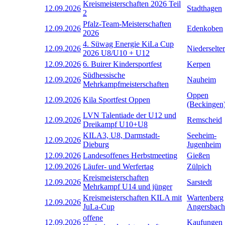
Kreismeisterschaften 2026 Teil
12.09.2026
Stadthagen
2
Pfalz-Team-Meisterschaften
12.09.2026
Edenkoben
2026
4. Süwag Energie KiLa Cup
12.09.2026
Niederselter
2026 U8/U10 + U12
12.09.2026
6. Buirer Kindersportfest
Kerpen
Südhessische
12.09.2026
Nauheim
Mehrkampfmeisterschaften
Oppen
12.09.2026
Kila Sportfest Oppen
(Beckingen
LVN Talentiade der U12 und
12.09.2026
Remscheid
Dreikampf U10+U8
KILA3, U8, Darmstadt-
Seeheim-
12.09.2026
Dieburg
Jugenheim
12.09.2026
Landesoffenes Herbstmeeting
Gießen
12.09.2026
Läufer- und Werfertag
Zülpich
Kreismeisterschaften
12.09.2026
Sarstedt
Mehrkampf U14 und jünger
Kreismeisterschaften KILA mit
Wartenberg
12.09.2026
JuLa-Cup
Angersbach
offene
12.09.2026
Kaufungen