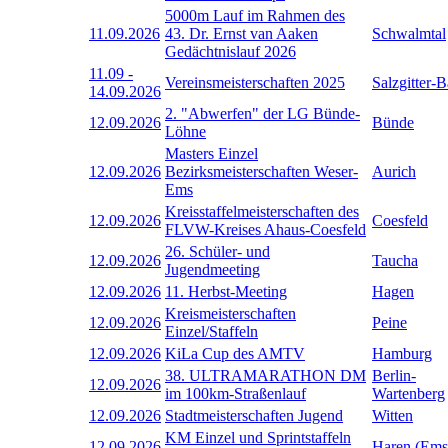
5000m Lauf im Rahmen des
11.09.2026
43. Dr. Ernst van Aaken
Schwalmtal
Gedächtnislauf 2026
11.09
-
Vereinsmeisterschaften 2025
Salzgitter-
14.09.2026
2. "Abwerfen" der LG Bünde-
12.09.2026
Bünde
Löhne
Masters Einzel
12.09.2026
Bezirksmeisterschaften Weser-
Aurich
Ems
Kreisstaffelmeisterschaften des
12.09.2026
Coesfeld
FLVW-Kreises Ahaus-Coesfeld
26. Schüler- und
12.09.2026
Taucha
Jugendmeeting
12.09.2026
11. Herbst-Meeting
Hagen
Kreismeisterschaften
12.09.2026
Peine
Einzel/Staffeln
12.09.2026
KiLa Cup des AMTV
Hamburg
38. ULTRAMARATHON DM
Berlin-
12.09.2026
im 100km-Straßenlauf
Wartenberg
12.09.2026
Stadtmeisterschaften Jugend
Witten
KM Einzel und Sprintstaffeln
12.09.2026
Haren (Ems