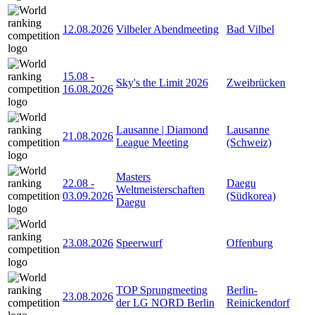
12.08.2026
Vilbeler Abendmeeting
Bad Vilbel
15.08
-
Sky's the Limit 2026
Zweibrücken
16.08.2026
Lausanne | Diamond
Lausanne
21.08.2026
League Meeting
(Schweiz)
Masters
22.08
-
Daegu
Weltmeisterschaften
03.09.2026
(Südkorea)
Daegu
23.08.2026
Speerwurf
Offenburg
TOP Sprungmeeting
Berlin-
23.08.2026
der LG NORD Berlin
Reinickendorf