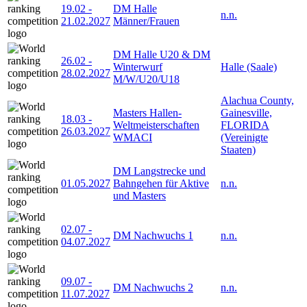
19.02
-
DM Halle
n.n.
21.02.2027
Männer/Frauen
DM Halle U20 & DM
26.02
-
Winterwurf
Halle (Saale)
28.02.2027
M/W/U20/U18
Alachua County,
Masters Hallen-
Gainesville,
18.03
-
Weltmeisterschaften
FLORIDA
26.03.2027
WMACI
(Vereinigte
Staaten)
DM Langstrecke und
01.05.2027
Bahngehen für Aktive
n.n.
und Masters
02.07
-
DM Nachwuchs 1
n.n.
04.07.2027
09.07
-
DM Nachwuchs 2
n.n.
11.07.2027