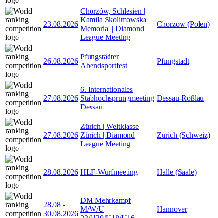
Chorzów, Schlesien |
Kamila Skolimowska
23.08.2026
Chorzow (Polen)
Memorial | Diamond
League Meeting
Pfungstädter
26.08.2026
Pfungstadt
Abendsportfest
6. Internationales
27.08.2026
Stabhochsprungmeeting
Dessau-Roßlau
Dessau
Zürich | Weltklasse
27.08.2026
Zürich | Diamond
Zürich (Schweiz)
League Meeting
28.08.2026
HLF-Wurfmeeting
Halle (Saale)
DM Mehrkampf
28.08
-
M/W/U
Hannover
30.08.2026
23/U20/U18/U16