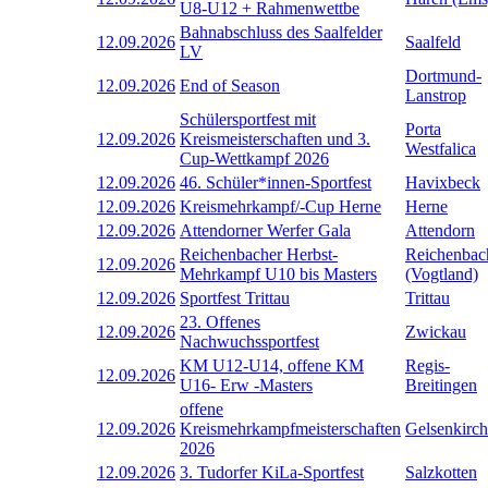
U8-U12 + Rahmenwettbe
Bahnabschluss des Saalfelder
12.09.2026
Saalfeld
LV
Dortmund-
12.09.2026
End of Season
Lanstrop
Schülersportfest mit
Porta
12.09.2026
Kreismeisterschaften und 3.
Westfalica
Cup-Wettkampf 2026
12.09.2026
46. Schüler*innen-Sportfest
Havixbeck
12.09.2026
Kreismehrkampf/-Cup Herne
Herne
12.09.2026
Attendorner Werfer Gala
Attendorn
Reichenbacher Herbst-
Reichenbac
12.09.2026
Mehrkampf U10 bis Masters
(Vogtland)
12.09.2026
Sportfest Trittau
Trittau
23. Offenes
12.09.2026
Zwickau
Nachwuchssportfest
KM U12-U14, offene KM
Regis-
12.09.2026
U16- Erw -Masters
Breitingen
offene
12.09.2026
Kreismehrkampfmeisterschaften
Gelsenkirc
2026
12.09.2026
3. Tudorfer KiLa-Sportfest
Salzkotten