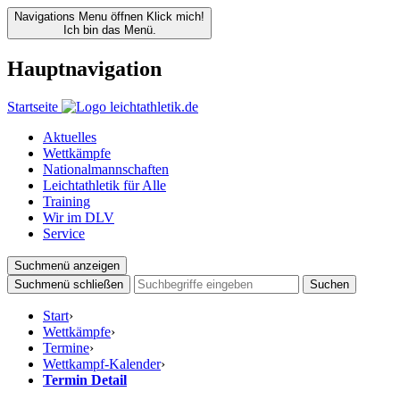
Navigations Menu öffnen
Klick mich!
Ich bin das Menü.
Hauptnavigation
Startseite
Aktuelles
Wettkämpfe
Nationalmannschaften
Leichtathletik für Alle
Training
Wir im DLV
Service
Suchmenü anzeigen
Suchmenü schließen
Suchen
Start
›
Wettkämpfe
›
Termine
›
Wettkampf-Kalender
›
Termin Detail