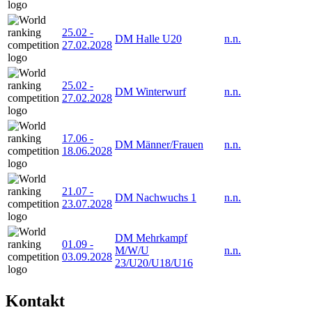
25.02
-
DM Halle U20
n.n.
27.02.2028
25.02
-
DM Winterwurf
n.n.
27.02.2028
17.06
-
DM Männer/Frauen
n.n.
18.06.2028
21.07
-
DM Nachwuchs 1
n.n.
23.07.2028
DM Mehrkampf
01.09
-
M/W/U
n.n.
03.09.2028
23/U20/U18/U16
Kontakt