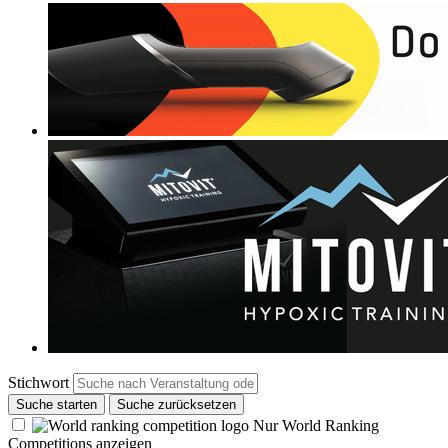
Stichwort
Suche starten
Suche zurücksetzen
Nur World Ranking
Competitions anzeigen