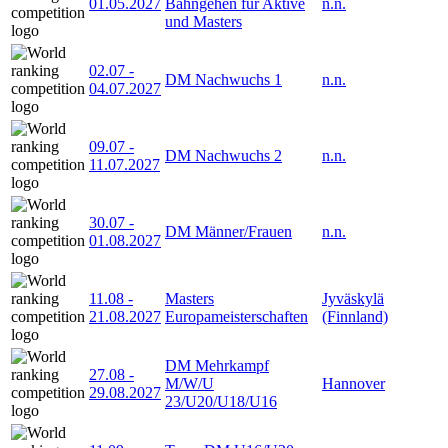
01.05.2027
Bahngehen für Aktive
n.n.
und Masters
02.07
-
DM Nachwuchs 1
n.n.
04.07.2027
09.07
-
DM Nachwuchs 2
n.n.
11.07.2027
30.07
-
DM Männer/Frauen
n.n.
01.08.2027
11.08
-
Masters
Jyväskylä
21.08.2027
Europameisterschaften
(Finnland)
DM Mehrkampf
27.08
-
M/W/U
Hannover
29.08.2027
23/U20/U18/U16