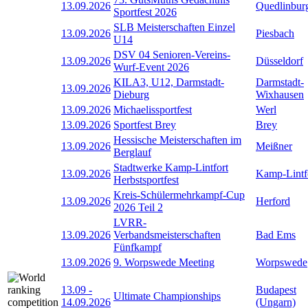
13.09.2026
Quedlinbur
Sportfest 2026
SLB Meisterschaften Einzel
13.09.2026
Piesbach
U14
DSV 04 Senioren-Vereins-
13.09.2026
Düsseldorf
Wurf-Event 2026
KILA3, U12, Darmstadt-
Darmstadt-
13.09.2026
Dieburg
Wixhausen
13.09.2026
Michaelissportfest
Werl
13.09.2026
Sportfest Brey
Brey
Hessische Meisterschaften im
13.09.2026
Meißner
Berglauf
Stadtwerke Kamp-Lintfort
13.09.2026
Kamp-Lintf
Herbstsportfest
Kreis-Schülermehrkampf-Cup
13.09.2026
Herford
2026 Teil 2
LVRR-
13.09.2026
Verbandsmeisterschaften
Bad Ems
Fünfkampf
13.09.2026
9. Worpswede Meeting
Worpswede
13.09
-
Budapest
Ultimate Championships
14.09.2026
(Ungarn)