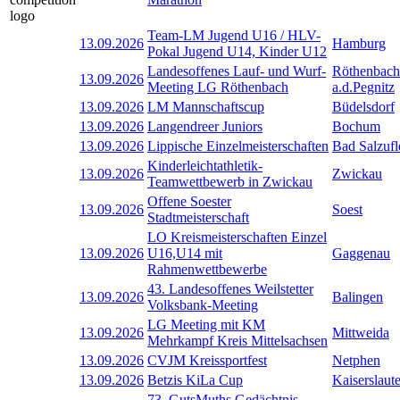
Team-LM Jugend U16 / HLV-
13.09.2026
Hamburg
Pokal Jugend U14, Kinder U12
Landesoffenes Lauf- und Wurf-
Röthenbach
13.09.2026
Meeting LG Röthenbach
a.d.Pegnitz
13.09.2026
LM Mannschaftscup
Büdelsdorf
13.09.2026
Langendreer Juniors
Bochum
13.09.2026
Lippische Einzelmeisterschaften
Bad Salzufl
Kinderleichtathletik-
13.09.2026
Zwickau
Teamwettbewerb in Zwickau
Offene Soester
13.09.2026
Soest
Stadtmeisterschaft
LO Kreismeisterschaften Einzel
13.09.2026
U16,U14 mit
Gaggenau
Rahmenwettbewerbe
43. Landesoffenes Weilstetter
13.09.2026
Balingen
Volksbank-Meeting
LG Meeting mit KM
13.09.2026
Mittweida
Mehrkampf Kreis Mittelsachsen
13.09.2026
CVJM Kreissportfest
Netphen
13.09.2026
Betzis KiLa Cup
Kaiserslaut
73. GutsMuths Gedächtnis