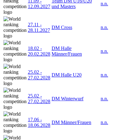
11.09
-
Team DM U16/U20
n.n.
12.09.2027
und Masters
27.11
-
DM Cross
n.n.
28.11.2027
18.02
-
DM Halle
n.n.
20.02.2028
Männer/Frauen
25.02
-
DM Halle U20
n.n.
27.02.2028
25.02
-
DM Winterwurf
n.n.
27.02.2028
17.06
-
DM Männer/Frauen
n.n.
18.06.2028