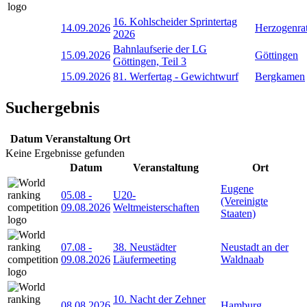
16. Kohlscheider Sprintertag
14.09.2026
Herzogenra
2026
Bahnlaufserie der LG
15.09.2026
Göttingen
Göttingen, Teil 3
15.09.2026
81. Werfertag - Gewichtwurf
Bergkamen
Suchergebnis
Datum
Veranstaltung
Ort
Keine Ergebnisse gefunden
Datum
Veranstaltung
Ort
Eugene
05.08
-
U20-
(Vereinigte
09.08.2026
Weltmeisterschaften
Staaten)
07.08
-
38. Neustädter
Neustadt an der
09.08.2026
Läufermeeting
Waldnaab
10. Nacht der Zehner
08.08.2026
Hamburg