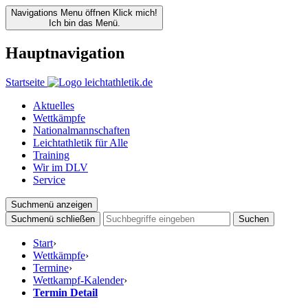
Navigations Menu öffnen
Klick mich!
Ich bin das Menü.
Hauptnavigation
Startseite
Aktuelles
Wettkämpfe
Nationalmannschaften
Leichtathletik für Alle
Training
Wir im DLV
Service
Suchmenü anzeigen
Suchmenü schließen
Suchen
Start
›
Wettkämpfe
›
Termine
›
Wettkampf-Kalender
›
Termin Detail