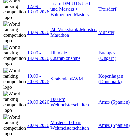
Team DM U16/U20
12.09
-
und Masters +
Troisdorf
13.09.2026
Bahngehen Masters
24. Volksbank-Münster-
13.09.2026
Münster
Marathon
13.09
-
Ultimate
Budapest
14.09.2026
Championships
(Ungarn)
19.09
-
Kopenhagen
Straßenlauf-WM
20.09.2026
(Dänemark)
100 km
20.09.2026
Ames (Spanien)
Weltmeisterschaften
Masters 100 km
20.09.2026
Ames (Spanien)
Weltmeisterschaften