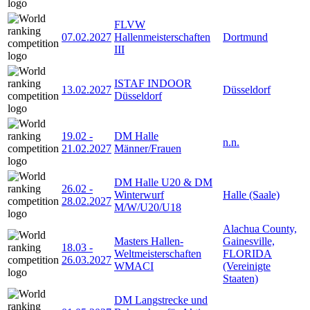
FLVW
07.02.2027
Hallenmeisterschaften
Dortmund
III
ISTAF INDOOR
13.02.2027
Düsseldorf
Düsseldorf
19.02
-
DM Halle
n.n.
21.02.2027
Männer/Frauen
DM Halle U20 & DM
26.02
-
Winterwurf
Halle (Saale)
28.02.2027
M/W/U20/U18
Alachua County,
Masters Hallen-
Gainesville,
18.03
-
Weltmeisterschaften
FLORIDA
26.03.2027
WMACI
(Vereinigte
Staaten)
DM Langstrecke und