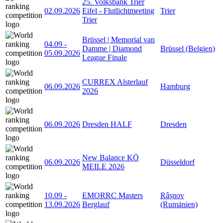
25. Volksbank Trier
02.09.2026
Eifel - Flutlichtmeeting
Trier
Trier
Brüssel | Memorial van
04.09
-
Damme | Diamond
Brüssel (Belgien)
05.09.2026
League Finale
CURREX Alsterlauf
06.09.2026
Hamburg
2026
06.09.2026
Dresden HALF
Dresden
New Balance KÖ
06.09.2026
Düsseldorf
MEILE 2026
10.09
-
EMORRC Masters
Râșnov
13.09.2026
Berglauf
(Rumänien)