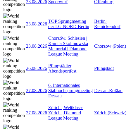
23.08.2026
Speerwurf
Offenburg
TOP Sprungmeeting
Berlin-
23.08.2026
der LG NORD Berlin
Reinickendorf
Chorzów, Schlesien |
Kamila Skolimowska
23.08.2026
Chorzow (Polen)
Memorial | Diamond
League Meeting
Pfungstädter
26.08.2026
Pfungstadt
Abendsportfest
6. Internationales
27.08.2026
Stabhochsprungmeeting
Dessau-Roßlau
Dessau
Zürich | Weltklasse
27.08.2026
Zürich | Diamond
Zürich (Schweiz)
League Meeting