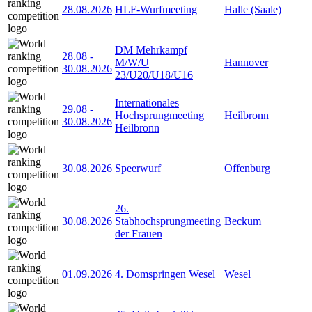
28.08.2026
HLF-Wurfmeeting
Halle (Saale)
DM Mehrkampf
28.08
-
M/W/U
Hannover
30.08.2026
23/U20/U18/U16
Internationales
29.08
-
Hochsprungmeeting
Heilbronn
30.08.2026
Heilbronn
30.08.2026
Speerwurf
Offenburg
26.
30.08.2026
Stabhochsprungmeeting
Beckum
der Frauen
01.09.2026
4. Domspringen Wesel
Wesel