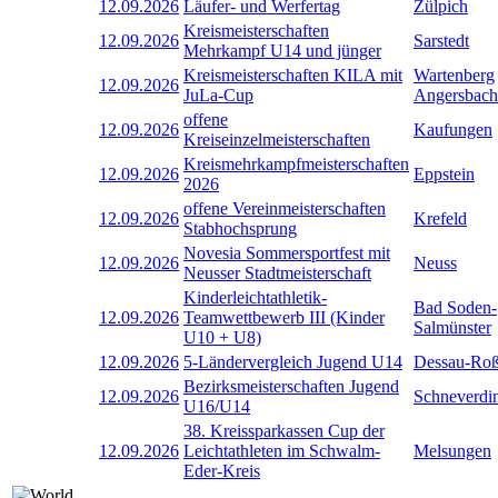
12.09.2026
Läufer- und Werfertag
Zülpich
Kreismeisterschaften
12.09.2026
Sarstedt
Mehrkampf U14 und jünger
Kreismeisterschaften KILA mit
Wartenberg
12.09.2026
JuLa-Cup
Angersbach
offene
12.09.2026
Kaufungen
Kreiseinzelmeisterschaften
Kreismehrkampfmeisterschaften
12.09.2026
Eppstein
2026
offene Vereinmeisterschaften
12.09.2026
Krefeld
Stabhochsprung
Novesia Sommersportfest mit
12.09.2026
Neuss
Neusser Stadtmeisterschaft
Kinderleichtathletik-
Bad Soden-
12.09.2026
Teamwettbewerb III (Kinder
Salmünster
U10 + U8)
12.09.2026
5-Ländervergleich Jugend U14
Dessau-Roß
Bezirksmeisterschaften Jugend
12.09.2026
Schneverdi
U16/U14
38. Kreissparkassen Cup der
12.09.2026
Leichtathleten im Schwalm-
Melsungen
Eder-Kreis