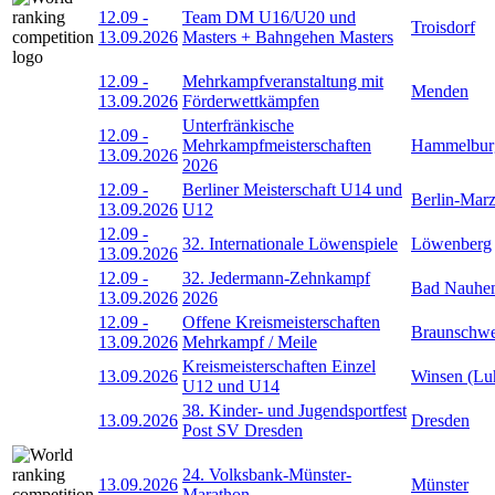
12.09
-
Team DM U16/U20 und
Troisdorf
13.09.2026
Masters + Bahngehen Masters
12.09
-
Mehrkampfveranstaltung mit
Menden
13.09.2026
Förderwettkämpfen
Unterfränkische
12.09
-
Mehrkampfmeisterschaften
Hammelbur
13.09.2026
2026
12.09
-
Berliner Meisterschaft U14 und
Berlin-Mar
13.09.2026
U12
12.09
-
32. Internationale Löwenspiele
Löwenberg
13.09.2026
12.09
-
32. Jedermann-Zehnkampf
Bad Nauhe
13.09.2026
2026
12.09
-
Offene Kreismeisterschaften
Braunschwe
13.09.2026
Mehrkampf / Meile
Kreismeisterschaften Einzel
13.09.2026
Winsen (Lu
U12 und U14
38. Kinder- und Jugendsportfest
13.09.2026
Dresden
Post SV Dresden
24. Volksbank-Münster-
13.09.2026
Münster
Marathon