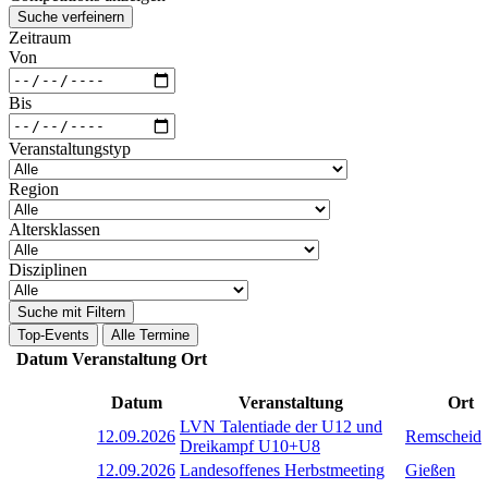
Suche verfeinern
Zeitraum
Von
Bis
Veranstaltungstyp
Region
Altersklassen
Disziplinen
Suche mit Filtern
Top-Events
Alle Termine
Datum
Veranstaltung
Ort
Datum
Veranstaltung
Ort
LVN Talentiade der U12 und
12.09.2026
Remscheid
Dreikampf U10+U8
12.09.2026
Landesoffenes Herbstmeeting
Gießen