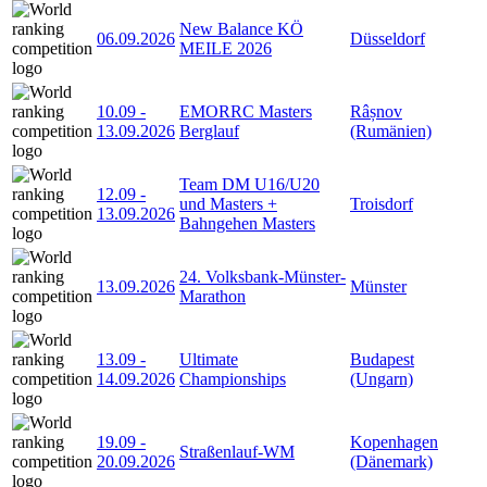
New Balance KÖ
06.09.2026
Düsseldorf
MEILE 2026
10.09
-
EMORRC Masters
Râșnov
13.09.2026
Berglauf
(Rumänien)
Team DM U16/U20
12.09
-
und Masters +
Troisdorf
13.09.2026
Bahngehen Masters
24. Volksbank-Münster-
13.09.2026
Münster
Marathon
13.09
-
Ultimate
Budapest
14.09.2026
Championships
(Ungarn)
19.09
-
Kopenhagen
Straßenlauf-WM
20.09.2026
(Dänemark)