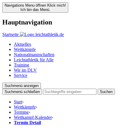
Navigations Menu öffnen
Klick mich!
Ich bin das Menü.
Hauptnavigation
Startseite
Aktuelles
Wettkämpfe
Nationalmannschaften
Leichtathletik für Alle
Training
Wir im DLV
Service
Suchmenü anzeigen
Suchmenü schließen
Suchen
Start
›
Wettkämpfe
›
Termine
›
Wettkampf-Kalender
›
Termin Detail