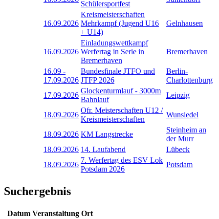
Schülersportfest
Kreismeisterschaften
16.09.2026
Mehrkampf (Jugend U16
Gelnhausen
+ U14)
Einladungswettkampf
16.09.2026
Werfertag in Serie in
Bremerhaven
Bremerhaven
16.09
-
Bundesfinale JTFO und
Berlin-
17.09.2026
JTFP 2026
Charlottenburg
Glockenturmlauf - 3000m
17.09.2026
Leipzig
Bahnlauf
Ofr. Meisterschaften U12 /
18.09.2026
Wunsiedel
Kreismeisterschaften
Steinheim an
18.09.2026
KM Langstrecke
der Murr
18.09.2026
14. Laufabend
Lübeck
7. Werfertag des ESV Lok
18.09.2026
Potsdam
Potsdam 2026
Suchergebnis
Datum
Veranstaltung
Ort