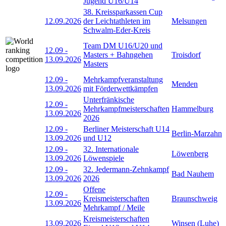
Jugend U16/U14
38. Kreissparkassen Cup
12.09.2026
der Leichtathleten im
Melsungen
Schwalm-Eder-Kreis
Team DM U16/U20 und
12.09
-
Masters + Bahngehen
Troisdorf
13.09.2026
Masters
12.09
-
Mehrkampfveranstaltung
Menden
13.09.2026
mit Förderwettkämpfen
Unterfränkische
12.09
-
Mehrkampfmeisterschaften
Hammelburg
13.09.2026
2026
12.09
-
Berliner Meisterschaft U14
Berlin-Marzahn
13.09.2026
und U12
12.09
-
32. Internationale
Löwenberg
13.09.2026
Löwenspiele
12.09
-
32. Jedermann-Zehnkampf
Bad Nauhem
13.09.2026
2026
Offene
12.09
-
Kreismeisterschaften
Braunschweig
13.09.2026
Mehrkampf / Meile
Kreismeisterschaften
13.09.2026
Winsen (Luhe)