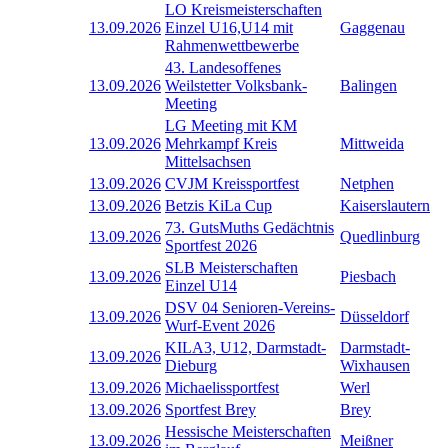
LO Kreismeisterschaften
13.09.2026
Einzel U16,U14 mit
Gaggenau
Rahmenwettbewerbe
43. Landesoffenes
13.09.2026
Weilstetter Volksbank-
Balingen
Meeting
LG Meeting mit KM
13.09.2026
Mehrkampf Kreis
Mittweida
Mittelsachsen
13.09.2026
CVJM Kreissportfest
Netphen
13.09.2026
Betzis KiLa Cup
Kaiserslautern
73. GutsMuths Gedächtnis
13.09.2026
Quedlinburg
Sportfest 2026
SLB Meisterschaften
13.09.2026
Piesbach
Einzel U14
DSV 04 Senioren-Vereins-
13.09.2026
Düsseldorf
Wurf-Event 2026
KILA3, U12, Darmstadt-
Darmstadt-
13.09.2026
Dieburg
Wixhausen
13.09.2026
Michaelissportfest
Werl
13.09.2026
Sportfest Brey
Brey
Hessische Meisterschaften
13.09.2026
Meißner