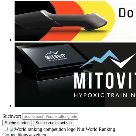
Stichwort
Suche starten
Suche zurücksetzen
Nur World Ranking
Competitions anzeigen