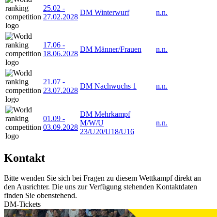
25.02
-
DM Winterwurf
n.n.
27.02.2028
17.06
-
DM Männer/Frauen
n.n.
18.06.2028
21.07
-
DM Nachwuchs 1
n.n.
23.07.2028
DM Mehrkampf
01.09
-
M/W/U
n.n.
03.09.2028
23/U20/U18/U16
Kontakt
Bitte wenden Sie sich bei Fragen zu diesem Wettkampf direkt an
den Ausrichter. Die uns zur Verfügung stehenden Kontaktdaten
finden Sie obenstehend.
DM-Tickets