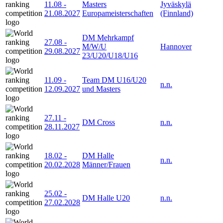
11.08
-
Masters
Jyväskylä
21.08.2027
Europameisterschaften
(Finnland)
DM Mehrkampf
27.08
-
M/W/U
Hannover
29.08.2027
23/U20/U18/U16
11.09
-
Team DM U16/U20
n.n.
12.09.2027
und Masters
27.11
-
DM Cross
n.n.
28.11.2027
18.02
-
DM Halle
n.n.
20.02.2028
Männer/Frauen
25.02
-
DM Halle U20
n.n.
27.02.2028