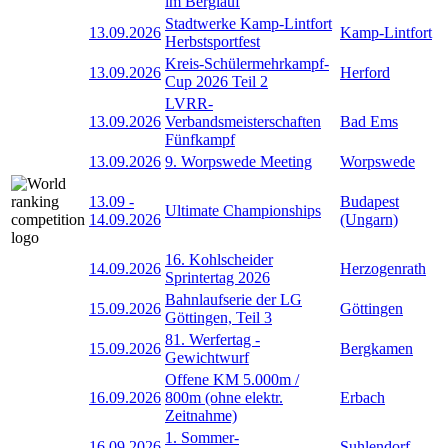
im Berglauf
Stadtwerke Kamp-Lintfort
13.09.2026
Kamp-Lintfort
Herbstsportfest
Kreis-Schülermehrkampf-
13.09.2026
Herford
Cup 2026 Teil 2
LVRR-
13.09.2026
Verbandsmeisterschaften
Bad Ems
Fünfkampf
13.09.2026
9. Worpswede Meeting
Worpswede
13.09
-
Budapest
Ultimate Championships
14.09.2026
(Ungarn)
16. Kohlscheider
14.09.2026
Herzogenrath
Sprintertag 2026
Bahnlaufserie der LG
15.09.2026
Göttingen
Göttingen, Teil 3
81. Werfertag -
15.09.2026
Bergkamen
Gewichtwurf
Offene KM 5.000m /
16.09.2026
800m (ohne elektr.
Erbach
Zeitnahme)
1. Sommer-
16.09.2026
Suhlendorf