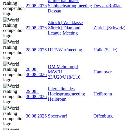
6. Internationales
27.08.2026
Stabhochsprungmeeting
Dessau-Roßlau
Dessau
Zürich | Weltklasse
27.08.2026
Zürich | Diamond
Zürich (Schweiz)
League Meeting
28.08.2026
HLF-Wurfmeeting
Halle (Saale)
DM Mehrkampf
28.08
-
M/W/U
Hannover
30.08.2026
23/U20/U18/U16
Internationales
29.08
-
Hochsprungmeeting
Heilbronn
30.08.2026
Heilbronn
30.08.2026
Speerwurf
Offenburg