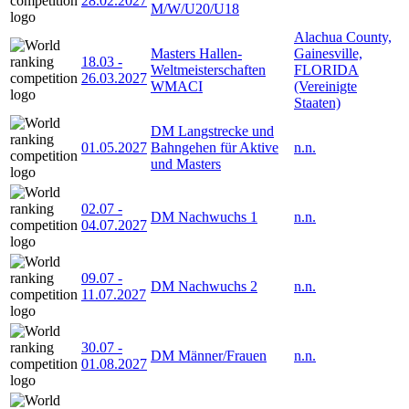
28.02.2027
M/W/U20/U18
Alachua County,
Masters Hallen-
Gainesville,
18.03
-
Weltmeisterschaften
FLORIDA
26.03.2027
WMACI
(Vereinigte
Staaten)
DM Langstrecke und
01.05.2027
Bahngehen für Aktive
n.n.
und Masters
02.07
-
DM Nachwuchs 1
n.n.
04.07.2027
09.07
-
DM Nachwuchs 2
n.n.
11.07.2027
30.07
-
DM Männer/Frauen
n.n.
01.08.2027