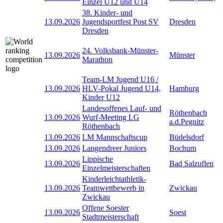
Einzel U12 und U14
38. Kinder- und
13.09.2026
Jugendsportfest Post SV
Dresden
Dresden
24. Volksbank-Münster-
13.09.2026
Münster
Marathon
Team-LM Jugend U16 /
13.09.2026
HLV-Pokal Jugend U14,
Hamburg
Kinder U12
Landesoffenes Lauf- und
Röthenbach
13.09.2026
Wurf-Meeting LG
a.d.Pegnitz
Röthenbach
13.09.2026
LM Mannschaftscup
Büdelsdorf
13.09.2026
Langendreer Juniors
Bochum
Lippische
13.09.2026
Bad Salzuflen
Einzelmeisterschaften
Kinderleichtathletik-
13.09.2026
Teamwettbewerb in
Zwickau
Zwickau
Offene Soester
13.09.2026
Soest
Stadtmeisterschaft