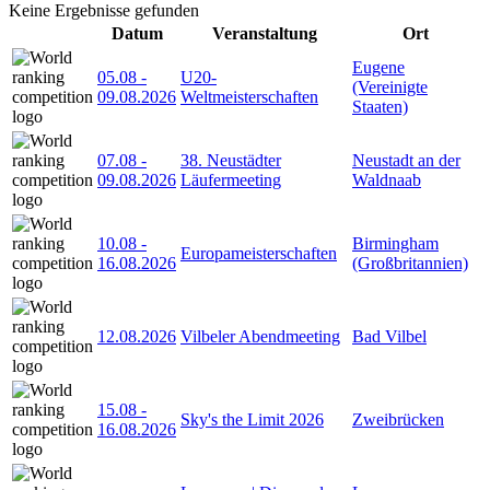
Keine Ergebnisse gefunden
Datum
Veranstaltung
Ort
Eugene
05.08
-
U20-
(Vereinigte
09.08.2026
Weltmeisterschaften
Staaten)
07.08
-
38. Neustädter
Neustadt an der
09.08.2026
Läufermeeting
Waldnaab
10.08
-
Birmingham
Europameisterschaften
16.08.2026
(Großbritannien)
12.08.2026
Vilbeler Abendmeeting
Bad Vilbel
15.08
-
Sky's the Limit 2026
Zweibrücken
16.08.2026