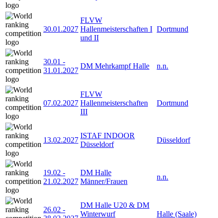
FLVW
30.01.2027
Hallenmeisterschaften I
Dortmund
und II
30.01
-
DM Mehrkampf Halle
n.n.
31.01.2027
FLVW
07.02.2027
Hallenmeisterschaften
Dortmund
III
ISTAF INDOOR
13.02.2027
Düsseldorf
Düsseldorf
19.02
-
DM Halle
n.n.
21.02.2027
Männer/Frauen
DM Halle U20 & DM
26.02
-
Winterwurf
Halle (Saale)