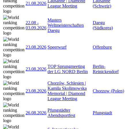
Lausanne | Diamond
Lausanne
21.08.2026
League Meeting
(Schweiz)
Masters
22.08
-
Daegu
Weltmeisterschaften
03.09.2026
(Südkorea)
Daegu
23.08.2026
Speerwurf
Offenburg
TOP Sprungmeeting
Berlin-
23.08.2026
der LG NORD Berlin
Reinickendorf
Chorzów, Schlesien |
Kamila Skolimowska
23.08.2026
Chorzow (Polen)
Memorial | Diamond
League Meeting
Pfungstädter
26.08.2026
Pfungstadt
Abendsportfest