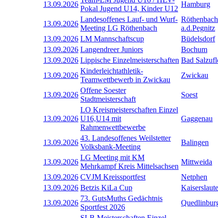
13.09.2026
Hamburg
Pokal Jugend U14, Kinder U12
Landesoffenes Lauf- und Wurf-
Röthenbach
13.09.2026
Meeting LG Röthenbach
a.d.Pegnitz
13.09.2026
LM Mannschaftscup
Büdelsdorf
13.09.2026
Langendreer Juniors
Bochum
13.09.2026
Lippische Einzelmeisterschaften
Bad Salzufl
Kinderleichtathletik-
13.09.2026
Zwickau
Teamwettbewerb in Zwickau
Offene Soester
13.09.2026
Soest
Stadtmeisterschaft
LO Kreismeisterschaften Einzel
13.09.2026
U16,U14 mit
Gaggenau
Rahmenwettbewerbe
43. Landesoffenes Weilstetter
13.09.2026
Balingen
Volksbank-Meeting
LG Meeting mit KM
13.09.2026
Mittweida
Mehrkampf Kreis Mittelsachsen
13.09.2026
CVJM Kreissportfest
Netphen
13.09.2026
Betzis KiLa Cup
Kaiserslaut
73. GutsMuths Gedächtnis
13.09.2026
Quedlinbur
Sportfest 2026
SLB Meisterschaften Einzel