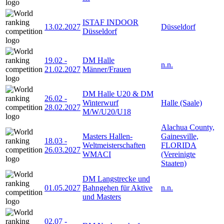
ISTAF INDOOR
13.02.2027
Düsseldorf
Düsseldorf
19.02
-
DM Halle
n.n.
21.02.2027
Männer/Frauen
DM Halle U20 & DM
26.02
-
Winterwurf
Halle (Saale)
28.02.2027
M/W/U20/U18
Alachua County,
Masters Hallen-
Gainesville,
18.03
-
Weltmeisterschaften
FLORIDA
26.03.2027
WMACI
(Vereinigte
Staaten)
DM Langstrecke und
01.05.2027
Bahngehen für Aktive
n.n.
und Masters
02.07
-