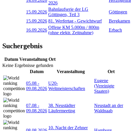
14.09.2026
Herzogenra
2026
Bahnlaufserie der LG
15.09.2026
Göttingen
Göttingen, Teil 3
15.09.2026
81. Werfertag - Gewichtwurf
Bergkamen
Offene KM 5.000m / 800m
16.09.2026
Erbach
(ohne elektr. Zeitnahme)
Suchergebnis
Datum
Veranstaltung
Ort
Keine Ergebnisse gefunden
Datum
Veranstaltung
Ort
Eugene
05.08
-
U20-
(Vereinigte
09.08.2026
Weltmeisterschaften
Staaten)
07.08
-
38. Neustädter
Neustadt an der
09.08.2026
Läufermeeting
Waldnaab
10. Nacht der Zehner
08.08.2026
Hamburg