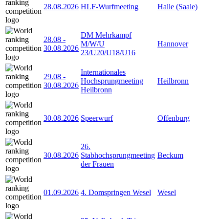
28.08.2026
HLF-Wurfmeeting
Halle (Saale)
DM Mehrkampf
28.08
-
M/W/U
Hannover
30.08.2026
23/U20/U18/U16
Internationales
29.08
-
Hochsprungmeeting
Heilbronn
30.08.2026
Heilbronn
30.08.2026
Speerwurf
Offenburg
26.
30.08.2026
Stabhochsprungmeeting
Beckum
der Frauen
01.09.2026
4. Domspringen Wesel
Wesel