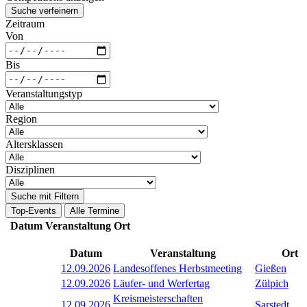
Suche verfeinern
Zeitraum
Von
Bis
Veranstaltungstyp
Region
Altersklassen
Disziplinen
Suche mit Filtern
Top-Events
Alle Termine
Datum
Veranstaltung
Ort
Datum
Veranstaltung
Ort
12.09.2026
Landesoffenes Herbstmeeting
Gießen
12.09.2026
Läufer- und Werfertag
Zülpich
Kreismeisterschaften
12.09.2026
Sarstedt