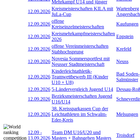
Mehrkampf U14 und jünger
Kreismeisterschaften KILA mit
Wartenberg
12.09.2026
JuLa-Cup
Angersbach
offene
12.09.2026
Kaufungen
Kreiseinzelmeisterschaften
Kreismehrkampfmeisterschaften
12.09.2026
Eppstein
2026
offene Vereinmeisterschaften
12.09.2026
Krefeld
Stabhochsprung
Novesia Sommersportfest mit
12.09.2026
Neuss
Neusser Stadtmeisterschaft
Kinderleichtathletik-
Bad Soden-
12.09.2026
Teamwettbewerb III (Kinder
Salmünster
U10 + U8)
12.09.2026
5-Ländervergleich Jugend U14
Dessau-Roß
Bezirksmeisterschaften Jugend
12.09.2026
Schneverdi
U16/U14
38. Kreissparkassen Cup der
12.09.2026
Leichtathleten im Schwalm-
Melsungen
Eder-Kreis
12.09
-
Team DM U16/U20 und
Troisdorf
13.09.2026
Masters + Bahngehen Masters