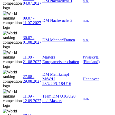
DM Nachwuchs 1
n.n.
04.07.2027
09.07
-
DM Nachwuchs 2
n.n.
11.07.2027
30.07
-
DM Männer/Frauen
n.n.
01.08.2027
11.08
-
Masters
Jyväskylä
21.08.2027
Europameisterschaften
(Finnland)
DM Mehrkampf
27.08
-
M/W/U
Hannover
29.08.2027
23/U20/U18/U16
11.09
-
Team DM U16/U20
n.n.
12.09.2027
und Masters