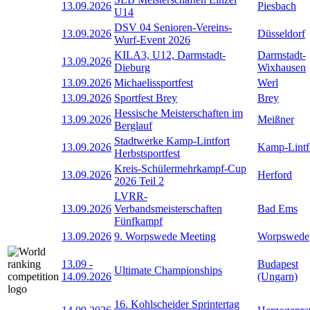
13.09.2026
Piesbach
U14
DSV 04 Senioren-Vereins-
13.09.2026
Düsseldorf
Wurf-Event 2026
KILA3, U12, Darmstadt-
Darmstadt-
13.09.2026
Dieburg
Wixhausen
13.09.2026
Michaelissportfest
Werl
13.09.2026
Sportfest Brey
Brey
Hessische Meisterschaften im
13.09.2026
Meißner
Berglauf
Stadtwerke Kamp-Lintfort
13.09.2026
Kamp-Lintf
Herbstsportfest
Kreis-Schülermehrkampf-Cup
13.09.2026
Herford
2026 Teil 2
LVRR-
13.09.2026
Verbandsmeisterschaften
Bad Ems
Fünfkampf
13.09.2026
9. Worpswede Meeting
Worpswede
13.09
-
Budapest
Ultimate Championships
14.09.2026
(Ungarn)
16. Kohlscheider Sprintertag