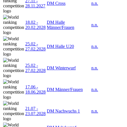
27.11
-
DM Cross
n.n.
28.11.2027
18.02
-
DM Halle
n.n.
20.02.2028
Männer/Frauen
25.02
-
DM Halle U20
n.n.
27.02.2028
25.02
-
DM Winterwurf
n.n.
27.02.2028
17.06
-
DM Männer/Frauen
n.n.
18.06.2028
21.07
-
DM Nachwuchs 1
n.n.
23.07.2028