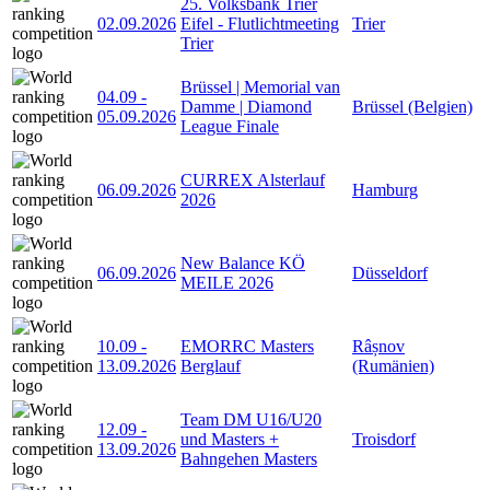
25. Volksbank Trier
02.09.2026
Eifel - Flutlichtmeeting
Trier
Trier
Brüssel | Memorial van
04.09
-
Damme | Diamond
Brüssel (Belgien)
05.09.2026
League Finale
CURREX Alsterlauf
06.09.2026
Hamburg
2026
New Balance KÖ
06.09.2026
Düsseldorf
MEILE 2026
10.09
-
EMORRC Masters
Râșnov
13.09.2026
Berglauf
(Rumänien)
Team DM U16/U20
12.09
-
und Masters +
Troisdorf
13.09.2026
Bahngehen Masters