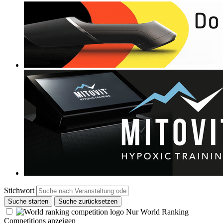
Stichwort
Suche starten
Suche zurücksetzen
Nur World Ranking
Competitions anzeigen