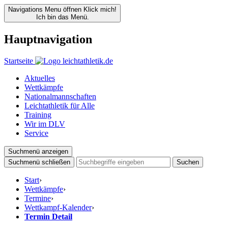
Navigations Menu öffnen
Klick mich!
Ich bin das Menü.
Hauptnavigation
Startseite
Aktuelles
Wettkämpfe
Nationalmannschaften
Leichtathletik für Alle
Training
Wir im DLV
Service
Suchmenü anzeigen
Suchmenü schließen
Suchen
Start
›
Wettkämpfe
›
Termine
›
Wettkampf-Kalender
›
Termin Detail