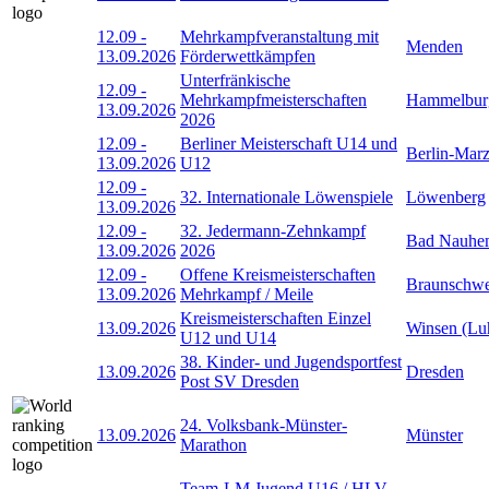
12.09
-
Mehrkampfveranstaltung mit
Menden
13.09.2026
Förderwettkämpfen
Unterfränkische
12.09
-
Mehrkampfmeisterschaften
Hammelbur
13.09.2026
2026
12.09
-
Berliner Meisterschaft U14 und
Berlin-Mar
13.09.2026
U12
12.09
-
32. Internationale Löwenspiele
Löwenberg
13.09.2026
12.09
-
32. Jedermann-Zehnkampf
Bad Nauhe
13.09.2026
2026
12.09
-
Offene Kreismeisterschaften
Braunschwe
13.09.2026
Mehrkampf / Meile
Kreismeisterschaften Einzel
13.09.2026
Winsen (Lu
U12 und U14
38. Kinder- und Jugendsportfest
13.09.2026
Dresden
Post SV Dresden
24. Volksbank-Münster-
13.09.2026
Münster
Marathon
Team-LM Jugend U16 / HLV-