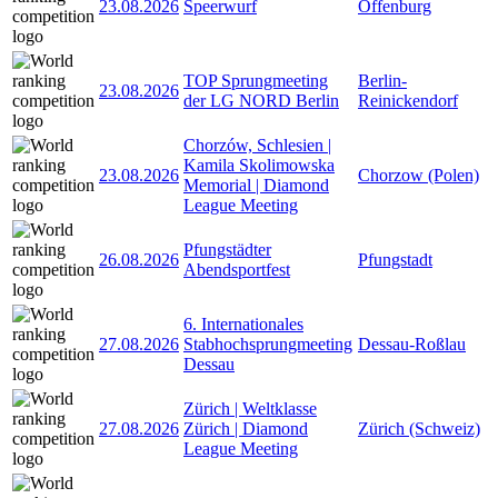
23.08.2026
Speerwurf
Offenburg
TOP Sprungmeeting
Berlin-
23.08.2026
der LG NORD Berlin
Reinickendorf
Chorzów, Schlesien |
Kamila Skolimowska
23.08.2026
Chorzow (Polen)
Memorial | Diamond
League Meeting
Pfungstädter
26.08.2026
Pfungstadt
Abendsportfest
6. Internationales
27.08.2026
Stabhochsprungmeeting
Dessau-Roßlau
Dessau
Zürich | Weltklasse
27.08.2026
Zürich | Diamond
Zürich (Schweiz)
League Meeting