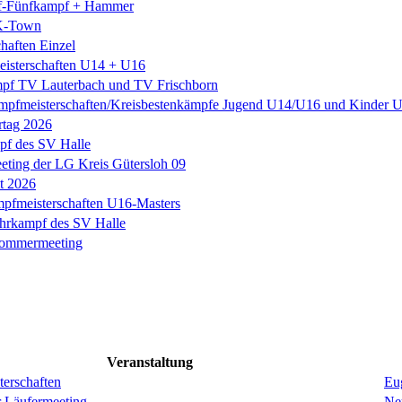
-Fünfkampf + Hammer
K-Town
haften Einzel
eisterschaften U14 + U16
pf TV Lauterbach und TV Frischborn
mpfmeisterschaften/Kreisbestenkämpfe Jugend U14/U16 und Kinder
rtag 2026
f des SV Halle
ting der LG Kreis Gütersloh 09
it 2026
fmeisterschaften U16-Masters
hrkampf des SV Halle
Sommermeeting
Veranstaltung
erschaften
Eug
r Läufermeeting
Ne