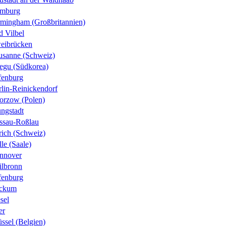
mburg
rmingham (Großbritannien)
d Vilbel
eibrücken
usanne (Schweiz)
egu (Südkorea)
fenburg
rlin-Reinickendorf
orzow (Polen)
ungstadt
ssau-Roßlau
rich (Schweiz)
le (Saale)
nnover
ilbronn
fenburg
ckum
sel
er
ssel (Belgien)