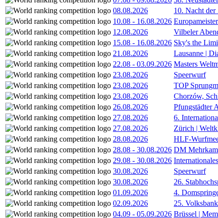
08.08.2026
10. Nacht der
10.08
-
16.08.2026
Europameister
12.08.2026
Vilbeler Aben
15.08
-
16.08.2026
Sky's the Lim
21.08.2026
Lausanne | D
22.08
-
03.09.2026
Masters Weltm
23.08.2026
Speerwurf
23.08.2026
TOP Sprungm
23.08.2026
Chorzów, Sch
26.08.2026
Pfungstädter 
27.08.2026
6. Internatio
27.08.2026
Zürich | Welt
28.08.2026
HLF-Wurfmee
28.08
-
30.08.2026
DM Mehrkamp
29.08
-
30.08.2026
International
30.08.2026
Speerwurf
30.08.2026
26. Stabhochs
01.09.2026
4. Domspring
02.09.2026
25. Volksbank 
04.09
-
05.09.2026
Brüssel | Mem