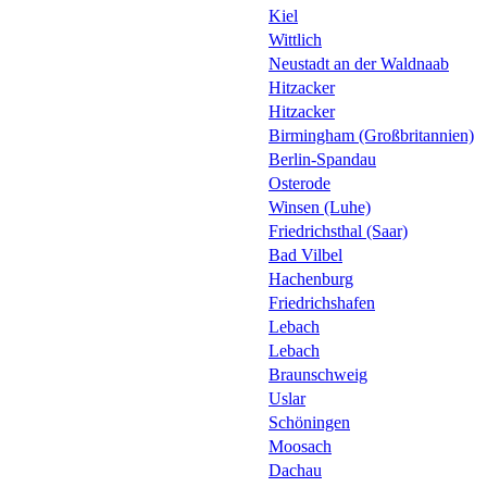
Kiel
Wittlich
Neustadt an der Waldnaab
Hitzacker
Hitzacker
Birmingham (Großbritannien)
Berlin-Spandau
Osterode
Winsen (Luhe)
Friedrichsthal (Saar)
Bad Vilbel
Hachenburg
Friedrichshafen
Lebach
Lebach
Braunschweig
Uslar
Schöningen
Moosach
Dachau