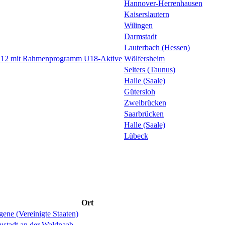
Hannover-Herrenhausen
Kaiserslautern
Wilingen
Darmstadt
Lauterbach (Hessen)
 U12 mit Rahmenprogramm U18-Aktive
Wölfersheim
Selters (Taunus)
Halle (Saale)
Gütersloh
Zweibrücken
Saarbrücken
Halle (Saale)
Lübeck
Ort
ene (Vereinigte Staaten)
ustadt an der Waldnaab