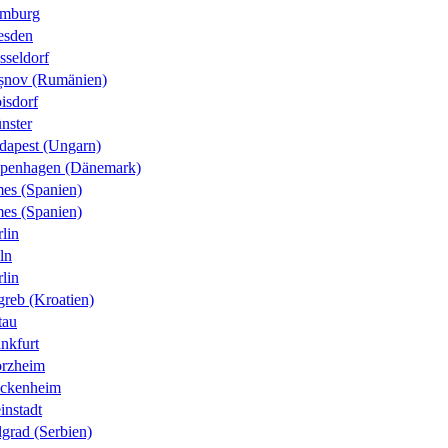
mburg
esden
sseldorf
șnov (Rumänien)
isdorf
nster
dapest (Ungarn)
penhagen (Dänemark)
es (Spanien)
es (Spanien)
lin
ln
lin
greb (Kroatien)
tau
nkfurt
orzheim
ckenheim
instadt
grad (Serbien)