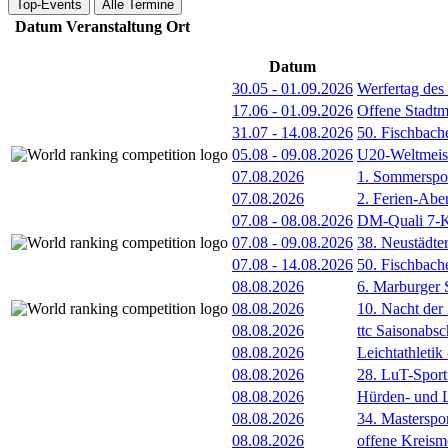
Top-Events
Alle Termine
Datum
Veranstaltung
Ort
Datum
30.05
-
01.09.2026
Werfertag de
17.06
-
01.09.2026
Offene Stadt
31.07
-
14.08.2026
50. Fischbach
05.08
-
09.08.2026
U20-Weltmeist
07.08.2026
1. Sommerspor
07.08.2026
2. Ferien-Abe
07.08
-
08.08.2026
DM-Quali 7-K
07.08
-
09.08.2026
38. Neustädte
07.08
-
14.08.2026
50. Fischbach
08.08.2026
6. Marburger 
08.08.2026
10. Nacht der
08.08.2026
ttc Saisonabs
08.08.2026
Leichtathleti
08.08.2026
28. LuT-Sportf
08.08.2026
Hürden- und L
08.08.2026
34. Masterspor
08.08.2026
offene Kreism