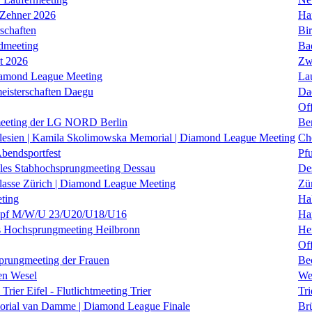
 Zehner 2026
Ha
schaften
Bi
dmeeting
Ba
it 2026
Zw
iamond League Meeting
La
eisterschaften Daegu
Da
Of
eeting der LG NORD Berlin
Be
lesien | Kamila Skolimowska Memorial | Diamond League Meeting
Ch
Abendsportfest
Pf
nales Stabhochsprungmeeting Dessau
De
klasse Zürich | Diamond League Meeting
Zü
ting
Hal
f M/W/U 23/U20/U18/U16
Ha
es Hochsprungmeeting Heilbronn
He
Of
prungmeeting der Frauen
Be
en Wesel
We
Trier Eifel - Flutlichtmeeting Trier
Tri
orial van Damme | Diamond League Finale
Brü