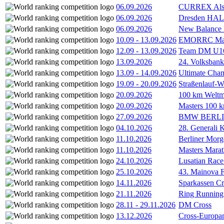
06.09.2026
CURREX Alst
06.09.2026
Dresden HA
06.09.2026
New Balance
10.09
-
13.09.2026
EMORRC Mast
12.09
-
13.09.2026
Team DM U16/
13.09.2026
24. Volksban
13.09
-
14.09.2026
Ultimate Cha
19.09
-
20.09.2026
Straßenlauf-
20.09.2026
100 km Weltme
20.09.2026
Masters 100 k
27.09.2026
BMW BERL
04.10.2026
28. Generali 
11.10.2026
Berliner Morg
11.10.2026
Masters Marat
24.10.2026
Lusatian Race
25.10.2026
43. Mainova F
14.11.2026
Sparkassen Cr
21.11.2026
Ring Running 
28.11
-
29.11.2026
DM Cross
13.12.2026
Cross-Europam