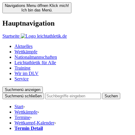
Navigations Menu öffnen
Klick mich!
Ich bin das Menü.
Hauptnavigation
Startseite
Aktuelles
Wettkämpfe
Nationalmannschaften
Leichtathletik für Alle
Training
Wir im DLV
Service
Suchmenü anzeigen
Suchmenü schließen
Suchen
Start
›
Wettkämpfe
›
Termine
›
Wettkampf-Kalender
›
Termin Detail