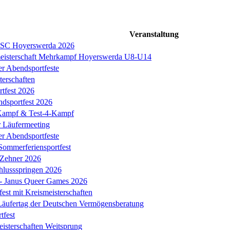
Veranstaltung
s SC Hoyerswerda 2026
meisterschaft Mehrkampf Hoyerswerda U8-U14
er Abendsportfeste
erschaften
tfest 2026
ndsportfest 2026
ampf & Test-4-Kampf
r Läufermeeting
er Abendsportfeste
Sommerferiensportfest
 Zehner 2026
chlussspringen 2026
k - Janus Queer Games 2026
est mit Kreismeisterschaften
äufertag der Deutschen Vermögensberatung
tfest
eisterschaften Weitsprung