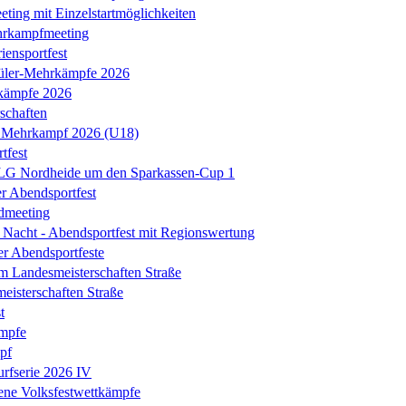
ing mit Einzelstartmöglichkeiten
hrkampfmeeting
iensportfest
üler-Mehrkämpfe 2026
kämpfe 2026
schaften
 Mehrkampf 2026 (U18)
tfest
 LG Nordheide um den Sparkassen-Cup 1
er Abendsportfest
dmeeting
Nacht - Abendsportfest mit Regionswertung
er Abendsportfeste
m Landesmeisterschaften Straße
isterschaften Straße
t
mpfe
pf
rfserie 2026 IV
ene Volksfestwettkämpfe