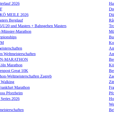
erlauf 2026
Ha
LF
Dr
 KÖ MEILE 2026
Dü
ers Berglauf
Râ
U20 und Masters + Bahngehen Masters
Tro
k-Münster-Marathon
Mü
mpionships
Bu
WM
Ko
isterschaften
Am
m Weltmeisterschaften
Am
IN-MARATHON
Ber
Köln Marathon
Kö
enpost Great 10K
Ber
hon-Weltmeisterschaften Zagreb
Za
 Walking
Zit
rankfurt Marathon
Fra
oss Pforzheim
Pf
Series 2026
Ho
We
eisterschaften
Bel