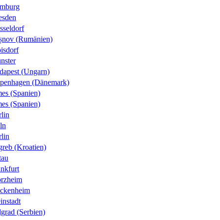
mburg
esden
sseldorf
șnov (Rumänien)
isdorf
nster
dapest (Ungarn)
penhagen (Dänemark)
es (Spanien)
es (Spanien)
lin
ln
lin
greb (Kroatien)
tau
nkfurt
orzheim
ckenheim
instadt
grad (Serbien)