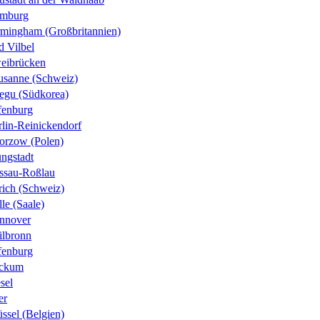
mburg
rmingham (Großbritannien)
d Vilbel
eibrücken
usanne (Schweiz)
egu (Südkorea)
fenburg
rlin-Reinickendorf
orzow (Polen)
ungstadt
ssau-Roßlau
rich (Schweiz)
le (Saale)
nnover
ilbronn
fenburg
ckum
sel
er
ssel (Belgien)