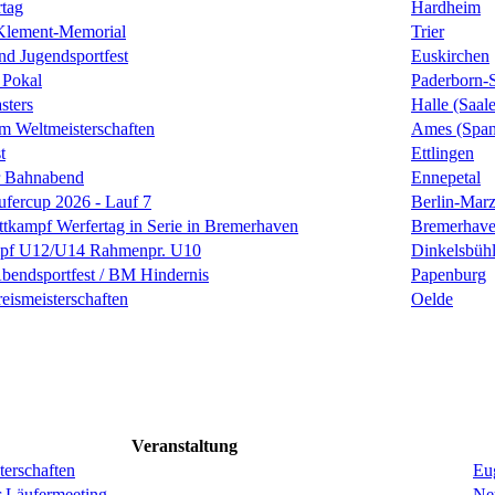
tag
Hardheim
Klement-Memorial
Trier
nd Jugendsportfest
Euskirchen
 Pokal
Paderborn-
sters
Halle (Saale
m Weltmeisterschaften
Ames (Span
t
Ettlingen
r Bahnabend
Ennepetal
fercup 2026 - Lauf 7
Berlin-Mar
tkampf Werfertag in Serie in Bremerhaven
Bremerhav
pf U12/U14 Rahmenpr. U10
Dinkelsbüh
-Abendsportfest / BM Hindernis
Papenburg
eismeisterschaften
Oelde
Veranstaltung
erschaften
Eug
r Läufermeeting
Ne