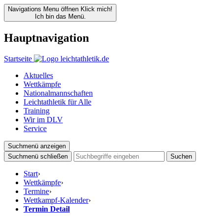
Navigations Menu öffnen
Klick mich!
Ich bin das Menü.
Hauptnavigation
Startseite
Aktuelles
Wettkämpfe
Nationalmannschaften
Leichtathletik für Alle
Training
Wir im DLV
Service
Suchmenü anzeigen
Suchmenü schließen
Suchen
Start
›
Wettkämpfe
›
Termine
›
Wettkampf-Kalender
›
Termin Detail