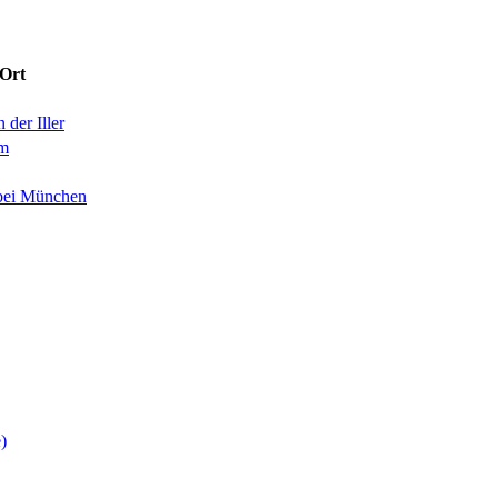
Ort
 der Iller
im
bei München
)