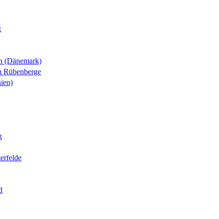
g
n (Dänemark)
m Rübenberge
ien)
g
erfelde
d