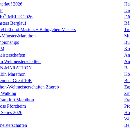
erlauf 2026
Ha
LF
Dr
 KÖ MEILE 2026
Dü
ers Berglauf
Râ
U20 und Masters + Bahngehen Masters
Tro
k-Münster-Marathon
Mü
mpionships
Bu
WM
Ko
isterschaften
Am
m Weltmeisterschaften
Am
IN-MARATHON
Ber
Köln Marathon
Kö
enpost Great 10K
Ber
hon-Weltmeisterschaften Zagreb
Za
 Walking
Zit
rankfurt Marathon
Fra
oss Pforzheim
Pf
Series 2026
Ho
We
eisterschaften
Bel