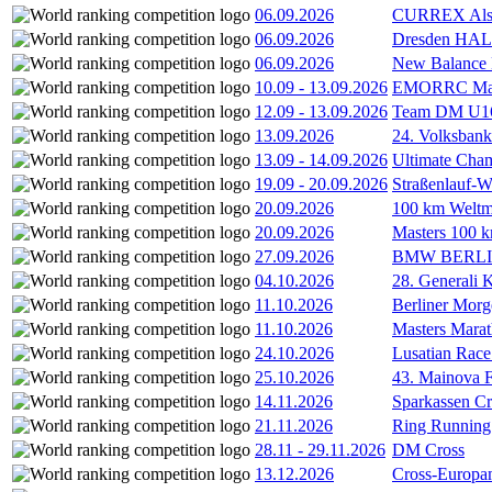
06.09.2026
CURREX Alst
06.09.2026
Dresden HA
06.09.2026
New Balance
10.09
-
13.09.2026
EMORRC Mast
12.09
-
13.09.2026
Team DM U16/
13.09.2026
24. Volksban
13.09
-
14.09.2026
Ultimate Cha
19.09
-
20.09.2026
Straßenlauf-
20.09.2026
100 km Weltme
20.09.2026
Masters 100 k
27.09.2026
BMW BERL
04.10.2026
28. Generali 
11.10.2026
Berliner Morg
11.10.2026
Masters Marat
24.10.2026
Lusatian Race
25.10.2026
43. Mainova F
14.11.2026
Sparkassen Cr
21.11.2026
Ring Running 
28.11
-
29.11.2026
DM Cross
13.12.2026
Cross-Europam