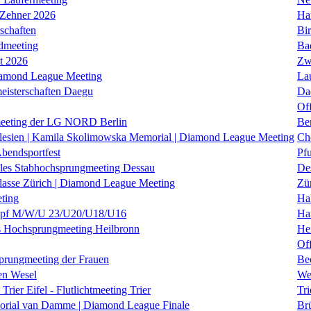
 Zehner 2026
Ha
schaften
Bi
dmeeting
Ba
it 2026
Zw
iamond League Meeting
La
eisterschaften Daegu
Da
Of
eeting der LG NORD Berlin
Be
lesien | Kamila Skolimowska Memorial | Diamond League Meeting
Ch
Abendsportfest
Pf
nales Stabhochsprungmeeting Dessau
De
klasse Zürich | Diamond League Meeting
Zü
ting
Hal
f M/W/U 23/U20/U18/U16
Ha
es Hochsprungmeeting Heilbronn
He
Of
prungmeeting der Frauen
Be
en Wesel
We
Trier Eifel - Flutlichtmeeting Trier
Tri
orial van Damme | Diamond League Finale
Brü