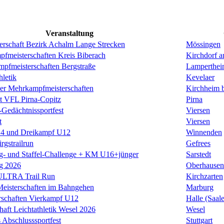
Veranstaltung
erschaft Bezirk Achalm Lange Strecken
Mössingen
fmeisterschaften Kreis Biberach
Kirchdorf an
pfmeisterschaften Bergstraße
Lamperthe
hletik
Kevelaer
er Mehrkampfmeisterschaften
Kirchheim 
st VFL Pirna-Copitz
Pirna
-Gedächtnissportfest
Viersen
t
Viersen
14 und Dreikampf U12
Winnenden
irgstrailrun
Gefrees
ng- und Staffel-Challenge + KM U16+jünger
Sarstedt
g 2026
Oberhausen
 ULTRA Trail Run
Kirchzarten
eisterschaften im Bahngehen
Marburg
rschaften Vierkampf U12
Halle (Saale
haft Leichtathletik Wesel 2026
Wesel
 Abschlusssportfest
Stuttgart