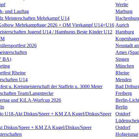
mpf
Werlte
h- und Lauftag
Marburg
alz Meisterschaften Mehrkampf U14
Hachenbur
 Kolbow Mehrkampftage 2026 + OM Vierkampf U14+U16
Aurich
isterschaften Jugend U14 / Hamburgs Beste Kinder U12
Hamburg
WM
Kopenhage
hülersportfest 2026
Neustadt a
isterschaften
Ames (Span
V BA)
Singen
eting
München
rtfest Rheine
Rheine
schaften U14
Menden
fest u. Kreismeisterschaft der Staffeln u. 3000 Meter
Bad Dribur
schaften Team/Langstrecke
Freiberg
fertag und KiLA-Wurfcup 2026
Berlin-Licht
ln
Berlin
io U18-Akt Diskus/Speer + KM ZA Kugel/Diskus/Speer
Ostdorf
Lüdenschei
t Diskus/Speer + KM ZA Kugel/Diskus/Speer
Ostdorf
terschaften
Hofgeismar