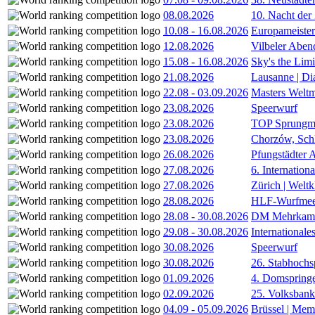
08.08.2026
10. Nacht der
10.08
-
16.08.2026
Europameister
12.08.2026
Vilbeler Aben
15.08
-
16.08.2026
Sky's the Lim
21.08.2026
Lausanne | D
22.08
-
03.09.2026
Masters Weltm
23.08.2026
Speerwurf
23.08.2026
TOP Sprungm
23.08.2026
Chorzów, Sch
26.08.2026
Pfungstädter 
27.08.2026
6. Internatio
27.08.2026
Zürich | Welt
28.08.2026
HLF-Wurfmee
28.08
-
30.08.2026
DM Mehrkamp
29.08
-
30.08.2026
International
30.08.2026
Speerwurf
30.08.2026
26. Stabhochs
01.09.2026
4. Domspring
02.09.2026
25. Volksbank 
04.09
-
05.09.2026
Brüssel | Mem