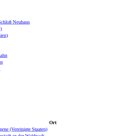
Schloß Neuhaus
)
ien)
zahn
en
l
Ort
ene (Vereinigte Staaten)
ustadt an der Waldnaab