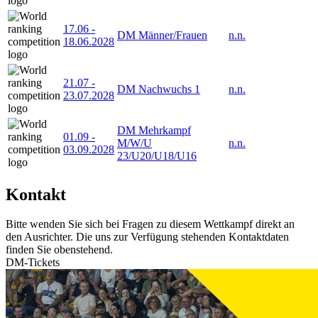
17.06
-
DM Männer/Frauen
n.n.
18.06.2028
21.07
-
DM Nachwuchs 1
n.n.
23.07.2028
DM Mehrkampf
01.09
-
M/W/U
n.n.
03.09.2028
23/U20/U18/U16
Kontakt
Bitte wenden Sie sich bei Fragen zu diesem Wettkampf direkt an
den Ausrichter. Die uns zur Verfügung stehenden Kontaktdaten
finden Sie obenstehend.
DM-Tickets