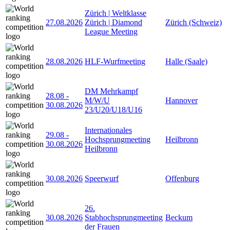
Zürich | Weltklasse
27.08.2026
Zürich | Diamond
Zürich (Schweiz)
League Meeting
28.08.2026
HLF-Wurfmeeting
Halle (Saale)
DM Mehrkampf
28.08
-
M/W/U
Hannover
30.08.2026
23/U20/U18/U16
Internationales
29.08
-
Hochsprungmeeting
Heilbronn
30.08.2026
Heilbronn
30.08.2026
Speerwurf
Offenburg
26.
30.08.2026
Stabhochsprungmeeting
Beckum
der Frauen