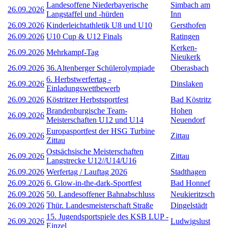
Landesoffene Niederbayerische
Simbach am
26.09.2026
Langstaffel und -hürden
Inn
26.09.2026
Kinderleichtathletik U8 und U10
Gersthofen
26.09.2026
U10 Cup & U12 Finals
Ratingen
Kerken-
26.09.2026
Mehrkampf-Tag
Nieukerk
26.09.2026
36.Altenberger Schülerolympiade
Oberasbach
6. Herbstwerfertag -
26.09.2026
Dinslaken
Einladungswettbewerb
26.09.2026
Köstritzer Herbstsportfest
Bad Köstritz
Brandenburgische Team-
Hohen
26.09.2026
Meisterschaften U12 und U14
Neuendorf
Europasportfest der HSG Turbine
26.09.2026
Zittau
Zittau
Ostsächsische Meisterschaften
26.09.2026
Zittau
Langstrecke U12//U14/U16
26.09.2026
Werfertag / Lauftag 2026
Stadthagen
26.09.2026
6. Glow-in-the-dark-Sportfest
Bad Honnef
26.09.2026
50. Landesoffener Bahnabschluss
Neukieritzsch
26.09.2026
Thür. Landesmeisterschaft Straße
Dingelstädt
15. Jugendsportspiele des KSB LUP -
26.09.2026
Ludwigslust
Einzel