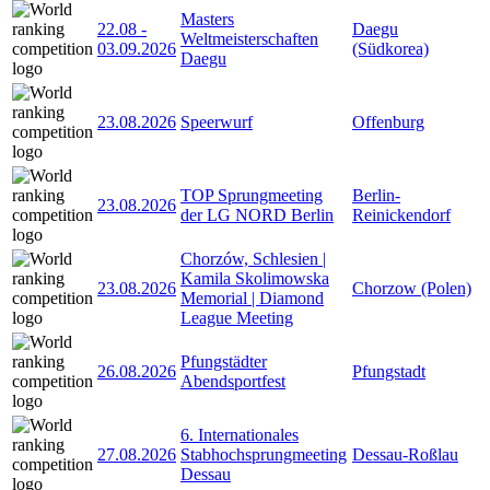
Masters
22.08
-
Daegu
Weltmeisterschaften
03.09.2026
(Südkorea)
Daegu
23.08.2026
Speerwurf
Offenburg
TOP Sprungmeeting
Berlin-
23.08.2026
der LG NORD Berlin
Reinickendorf
Chorzów, Schlesien |
Kamila Skolimowska
23.08.2026
Chorzow (Polen)
Memorial | Diamond
League Meeting
Pfungstädter
26.08.2026
Pfungstadt
Abendsportfest
6. Internationales
27.08.2026
Stabhochsprungmeeting
Dessau-Roßlau
Dessau