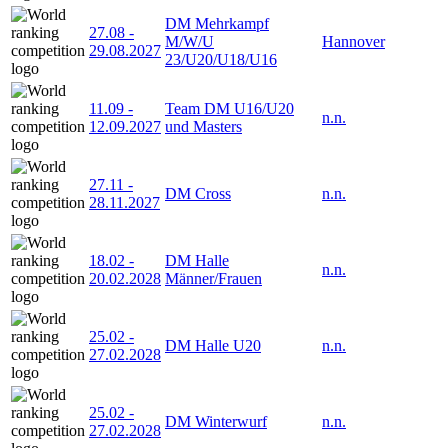
DM Mehrkampf
27.08
-
M/W/U
Hannover
29.08.2027
23/U20/U18/U16
11.09
-
Team DM U16/U20
n.n.
12.09.2027
und Masters
27.11
-
DM Cross
n.n.
28.11.2027
18.02
-
DM Halle
n.n.
20.02.2028
Männer/Frauen
25.02
-
DM Halle U20
n.n.
27.02.2028
25.02
-
DM Winterwurf
n.n.
27.02.2028