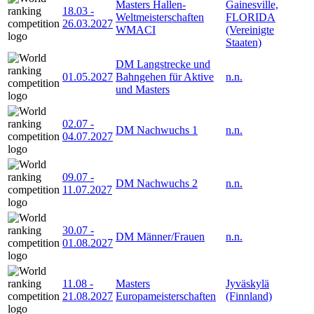
Masters Hallen-
Gainesville,
18.03
-
Weltmeisterschaften
FLORIDA
26.03.2027
WMACI
(Vereinigte
Staaten)
DM Langstrecke und
01.05.2027
Bahngehen für Aktive
n.n.
und Masters
02.07
-
DM Nachwuchs 1
n.n.
04.07.2027
09.07
-
DM Nachwuchs 2
n.n.
11.07.2027
30.07
-
DM Männer/Frauen
n.n.
01.08.2027
11.08
-
Masters
Jyväskylä
21.08.2027
Europameisterschaften
(Finnland)