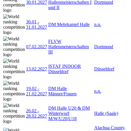
30.01.2027
Hallenmeisterschaften I
Dortmund
und II
30.01
-
DM Mehrkampf Halle
n.n.
31.01.2027
FLVW
07.02.2027
Hallenmeisterschaften
Dortmund
III
ISTAF INDOOR
13.02.2027
Düsseldorf
Düsseldorf
19.02
-
DM Halle
n.n.
21.02.2027
Männer/Frauen
DM Halle U20 & DM
26.02
-
Winterwurf
Halle (Saale)
28.02.2027
M/W/U20/U18
Alachua County,