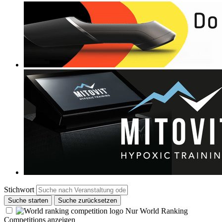
Stichwort
Suche starten
Suche zurücksetzen
Nur World Ranking
Competitions anzeigen