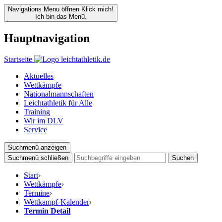
Navigations Menu öffnen
Klick mich!
Ich bin das Menü.
Hauptnavigation
Startseite
Aktuelles
Wettkämpfe
Nationalmannschaften
Leichtathletik für Alle
Training
Wir im DLV
Service
Suchmenü anzeigen
Suchmenü schließen
Suchen
Start
›
Wettkämpfe
›
Termine
›
Wettkampf-Kalender
›
Termin Detail