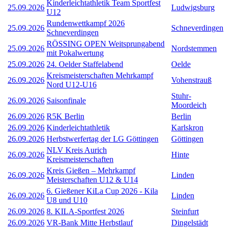
Kinderleichtathletik Team Sportfest
25.09.2026
Ludwigsburg
U12
Rundenwettkampf 2026
25.09.2026
Schneverdingen
Schneverdingen
RÖSSING OPEN Weitsprungabend
25.09.2026
Nordstemmen
mit Pokalwertung
25.09.2026
24. Oelder Staffelabend
Oelde
Kreismeisterschaften Mehrkampf
26.09.2026
Vohenstrauß
Nord U12-U16
Stuhr-
26.09.2026
Saisonfinale
Moordeich
26.09.2026
R5K Berlin
Berlin
26.09.2026
Kinderleichtathletik
Karlskron
26.09.2026
Herbstwerfertag der LG Göttingen
Göttingen
NLV Kreis Aurich
26.09.2026
Hinte
Kreismeisterschaften
Kreis Gießen – Mehrkampf
26.09.2026
Linden
Meisterschaften U12 & U14
6. Gießener KiLa Cup 2026 - Kila
26.09.2026
Linden
U8 und U10
26.09.2026
8. KILA-Sportfest 2026
Steinfurt
26.09.2026
VR-Bank Mitte Herbstlauf
Dingelstädt