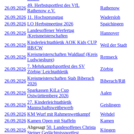
49. Herbstsportfest des VfL
26.09.2026
Rathenow
Rathenow e.V.
26.09.2026
11. Hochsprungtag
Wadersloh
26.09.2026
LO Herbstmeeting 2026
Spaichingen
Landesoffener Werfertag
26.09.2026
Hannover
/Kreismeisterschaften
Kinderleichtathletik AOK Kids CUP
26.09.2026
Weil der Stadt
BB/CW
Kreismeisterschaften Waldlauf (Kreis
26.09.2026
Remseck
Ludwigsburg)
7. Mehrkampfsportfest des SV
26.09.2026
Zörbig
Zörbig/ Leichtathletik
Kreismeisterschaften Stab Biberach
26.09.2026
Biberach/Riß
2026
Sparkassen KiLa Cup
26.09.2026
Aalen
Ostwürttemberg 2026
27. Kinderleichtathletik
26.09.2026
Geislingen
Mannschaftswettbewerb
26.09.2026
KM Wurf mit Rahmenwettkampf
Wehdel
26.09.2026
Kamen Open mit Staffeln
Kamen
Abgesagt
50. Landesoffenes Christa
26.09.2026
Köngen
Steiner Gedächtnissportfest