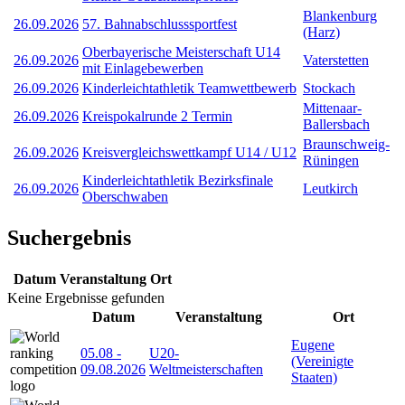
Blankenburg
26.09.2026
57. Bahnabschlusssportfest
(Harz)
Oberbayerische Meisterschaft U14
26.09.2026
Vaterstetten
mit Einlagebewerben
26.09.2026
Kinderleichtathletik Teamwettbewerb
Stockach
Mittenaar-
26.09.2026
Kreispokalrunde 2 Termin
Ballersbach
Braunschweig-
26.09.2026
Kreisvergleichswettkampf U14 / U12
Rüningen
Kinderleichtathletik Bezirksfinale
26.09.2026
Leutkirch
Oberschwaben
Suchergebnis
Datum
Veranstaltung
Ort
Keine Ergebnisse gefunden
Datum
Veranstaltung
Ort
Eugene
05.08
-
U20-
(Vereinigte
09.08.2026
Weltmeisterschaften
Staaten)