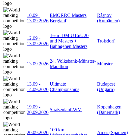
10.09
-
EMORRC Masters
Râșnov
13.09.2026
Berglauf
(Rumänien)
Team DM U16/U20
12.09
-
und Masters +
Troisdorf
13.09.2026
Bahngehen Masters
24. Volksbank-Münster-
13.09.2026
Münster
Marathon
13.09
-
Ultimate
Budapest
14.09.2026
Championships
(Ungarn)
19.09
-
Kopenhagen
Straßenlauf-WM
20.09.2026
(Dänemark)
100 km
20.09.2026
Ames (Spanien)