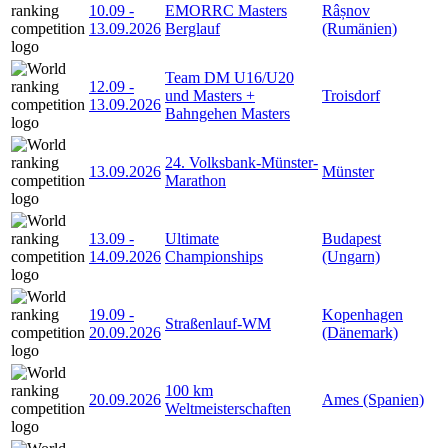
10.09
-
EMORRC Masters
Râșnov
13.09.2026
Berglauf
(Rumänien)
Team DM U16/U20
12.09
-
und Masters +
Troisdorf
13.09.2026
Bahngehen Masters
24. Volksbank-Münster-
13.09.2026
Münster
Marathon
13.09
-
Ultimate
Budapest
14.09.2026
Championships
(Ungarn)
19.09
-
Kopenhagen
Straßenlauf-WM
20.09.2026
(Dänemark)
100 km
20.09.2026
Ames (Spanien)
Weltmeisterschaften