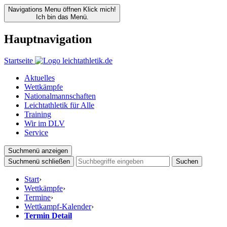
Navigations Menu öffnen
Klick mich!
Ich bin das Menü.
Hauptnavigation
Startseite
Aktuelles
Wettkämpfe
Nationalmannschaften
Leichtathletik für Alle
Training
Wir im DLV
Service
Suchmenü anzeigen
Suchmenü schließen
Suchen
Start
›
Wettkämpfe
›
Termine
›
Wettkampf-Kalender
›
Termin Detail