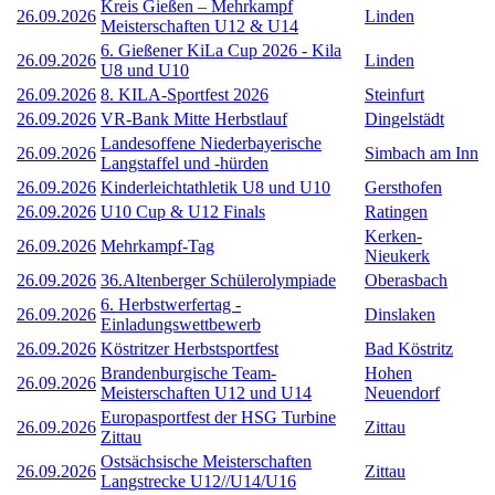
Kreis Gießen – Mehrkampf
26.09.2026
Linden
Meisterschaften U12 & U14
6. Gießener KiLa Cup 2026 - Kila
26.09.2026
Linden
U8 und U10
26.09.2026
8. KILA-Sportfest 2026
Steinfurt
26.09.2026
VR-Bank Mitte Herbstlauf
Dingelstädt
Landesoffene Niederbayerische
26.09.2026
Simbach am Inn
Langstaffel und -hürden
26.09.2026
Kinderleichtathletik U8 und U10
Gersthofen
26.09.2026
U10 Cup & U12 Finals
Ratingen
Kerken-
26.09.2026
Mehrkampf-Tag
Nieukerk
26.09.2026
36.Altenberger Schülerolympiade
Oberasbach
6. Herbstwerfertag -
26.09.2026
Dinslaken
Einladungswettbewerb
26.09.2026
Köstritzer Herbstsportfest
Bad Köstritz
Brandenburgische Team-
Hohen
26.09.2026
Meisterschaften U12 und U14
Neuendorf
Europasportfest der HSG Turbine
26.09.2026
Zittau
Zittau
Ostsächsische Meisterschaften
26.09.2026
Zittau
Langstrecke U12//U14/U16