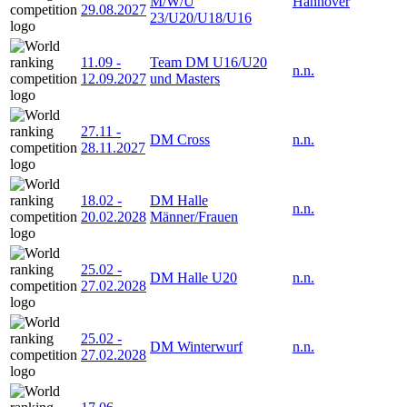
M/W/U
Hannover
29.08.2027
23/U20/U18/U16
11.09
-
Team DM U16/U20
n.n.
12.09.2027
und Masters
27.11
-
DM Cross
n.n.
28.11.2027
18.02
-
DM Halle
n.n.
20.02.2028
Männer/Frauen
25.02
-
DM Halle U20
n.n.
27.02.2028
25.02
-
DM Winterwurf
n.n.
27.02.2028