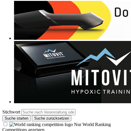
Stichwort
Suche starten
Suche zurücksetzen
Nur World Ranking
Competitions anzeigen