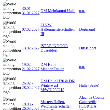
30.01
-
DM Mehrkampf Halle
n.n.
31.01.2027
FLVW
07.02.2027
Hallenmeisterschaften
Dortmund
III
ISTAF INDOOR
13.02.2027
Düsseldorf
Düsseldorf
19.02
-
DM Halle
n.n.
21.02.2027
Männer/Frauen
DM Halle U20 & DM
26.02
-
Winterwurf
Halle (Saale)
28.02.2027
M/W/U20/U18
Alachua County,
Masters Hallen-
Gainesville,
18.03
-
Weltmeisterschaften
FLORIDA
26.03.2027