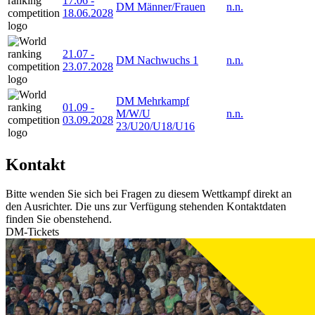
17.06
-
DM Männer/Frauen
n.n.
18.06.2028
21.07
-
DM Nachwuchs 1
n.n.
23.07.2028
DM Mehrkampf
01.09
-
M/W/U
n.n.
03.09.2028
23/U20/U18/U16
Kontakt
Bitte wenden Sie sich bei Fragen zu diesem Wettkampf direkt an
den Ausrichter. Die uns zur Verfügung stehenden Kontaktdaten
finden Sie obenstehend.
DM-Tickets