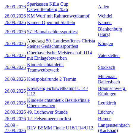
Sparkassen KiLa Cup
26.09.2026
Aalen
Ostwürttemberg 2026
26.09.2026
KM Wurf mit Rahmenwettkampf
Wehdel
26.09.2026
Kamen Open mit Staffeln
Kamen
Blankenburg
26.09.2026
57. Bahnabschlusssportfest
(Harz)
Abgesagt
50. Landesoffenes Christa
26.09.2026
Köngen
Steiner Gedächtnissportfest
Oberbayerische Meisterschaft U14
26.09.2026
Vaterstetten
mit Einlagebewerben
Kinderleichtathletik
26.09.2026
Stockach
Teamwettbewerb
Mittenaar-
26.09.2026
Kreispokalrunde 2 Termin
Ballersbach
Kreisvergleichswettkampf U14 /
Braunschweig-
26.09.2026
U12
Rüningen
Kinderleichtathletik Bezirksfinale
26.09.2026
Leutkirch
Oberschwaben
26.09.2026
49. Lüchower Stunde
Lüchow
26.09.2026
12. Felsenmeersportfest
Hemer
26.09
-
Langensteinbach
BLV BSMM Finale U16/U14/U12
27.09.2026
(Karlsbad)