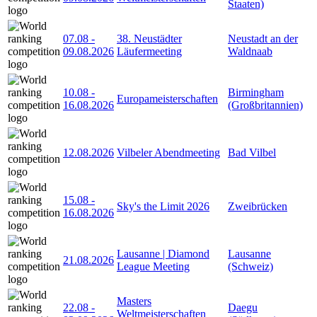
Staaten)
07.08
-
38. Neustädter
Neustadt an der
09.08.2026
Läufermeeting
Waldnaab
10.08
-
Birmingham
Europameisterschaften
16.08.2026
(Großbritannien)
12.08.2026
Vilbeler Abendmeeting
Bad Vilbel
15.08
-
Sky's the Limit 2026
Zweibrücken
16.08.2026
Lausanne | Diamond
Lausanne
21.08.2026
League Meeting
(Schweiz)
Masters
22.08
-
Daegu
Weltmeisterschaften