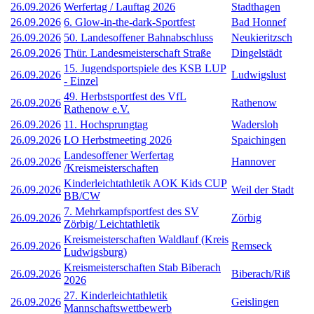
26.09.2026
Werfertag / Lauftag 2026
Stadthagen
26.09.2026
6. Glow-in-the-dark-Sportfest
Bad Honnef
26.09.2026
50. Landesoffener Bahnabschluss
Neukieritzsch
26.09.2026
Thür. Landesmeisterschaft Straße
Dingelstädt
15. Jugendsportspiele des KSB LUP
26.09.2026
Ludwigslust
- Einzel
49. Herbstsportfest des VfL
26.09.2026
Rathenow
Rathenow e.V.
26.09.2026
11. Hochsprungtag
Wadersloh
26.09.2026
LO Herbstmeeting 2026
Spaichingen
Landesoffener Werfertag
26.09.2026
Hannover
/Kreismeisterschaften
Kinderleichtathletik AOK Kids CUP
26.09.2026
Weil der Stadt
BB/CW
7. Mehrkampfsportfest des SV
26.09.2026
Zörbig
Zörbig/ Leichtathletik
Kreismeisterschaften Waldlauf (Kreis
26.09.2026
Remseck
Ludwigsburg)
Kreismeisterschaften Stab Biberach
26.09.2026
Biberach/Riß
2026
27. Kinderleichtathletik
26.09.2026
Geislingen
Mannschaftswettbewerb