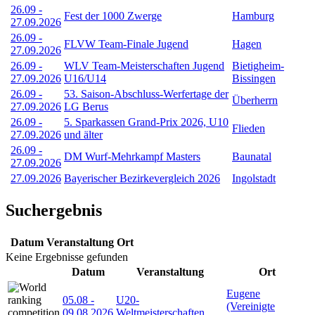
26.09
-
Fest der 1000 Zwerge
Hamburg
27.09.2026
26.09
-
FLVW Team-Finale Jugend
Hagen
27.09.2026
26.09
-
WLV Team-Meisterschaften Jugend
Bietigheim-
27.09.2026
U16/U14
Bissingen
26.09
-
53. Saison-Abschluss-Werfertage der
Überherrn
27.09.2026
LG Berus
26.09
-
5. Sparkassen Grand-Prix 2026, U10
Flieden
27.09.2026
und älter
26.09
-
DM Wurf-Mehrkampf Masters
Baunatal
27.09.2026
27.09.2026
Bayerischer Bezirkevergleich 2026
Ingolstadt
Suchergebnis
Datum
Veranstaltung
Ort
Keine Ergebnisse gefunden
Datum
Veranstaltung
Ort
Eugene
05.08
-
U20-
(Vereinigte
09.08.2026
Weltmeisterschaften