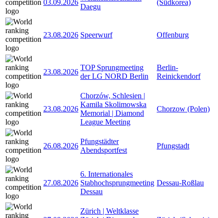
03.09.2026
(Südkorea)
Daegu
23.08.2026
Speerwurf
Offenburg
TOP Sprungmeeting
Berlin-
23.08.2026
der LG NORD Berlin
Reinickendorf
Chorzów, Schlesien |
Kamila Skolimowska
23.08.2026
Chorzow (Polen)
Memorial | Diamond
League Meeting
Pfungstädter
26.08.2026
Pfungstadt
Abendsportfest
6. Internationales
27.08.2026
Stabhochsprungmeeting
Dessau-Roßlau
Dessau
Zürich | Weltklasse