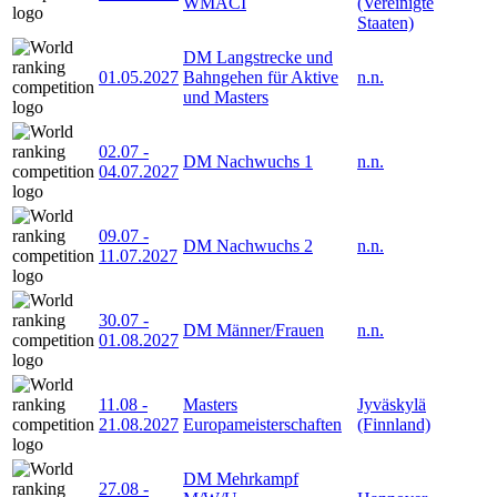
WMACI
(Vereinigte
Staaten)
DM Langstrecke und
01.05.2027
Bahngehen für Aktive
n.n.
und Masters
02.07
-
DM Nachwuchs 1
n.n.
04.07.2027
09.07
-
DM Nachwuchs 2
n.n.
11.07.2027
30.07
-
DM Männer/Frauen
n.n.
01.08.2027
11.08
-
Masters
Jyväskylä
21.08.2027
Europameisterschaften
(Finnland)
DM Mehrkampf
27.08
-