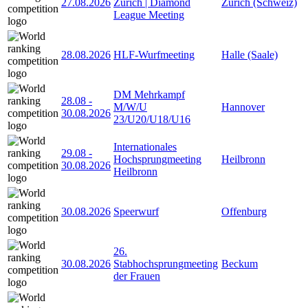
27.08.2026
Zürich | Diamond
Zürich (Schweiz)
League Meeting
28.08.2026
HLF-Wurfmeeting
Halle (Saale)
DM Mehrkampf
28.08
-
M/W/U
Hannover
30.08.2026
23/U20/U18/U16
Internationales
29.08
-
Hochsprungmeeting
Heilbronn
30.08.2026
Heilbronn
30.08.2026
Speerwurf
Offenburg
26.
30.08.2026
Stabhochsprungmeeting
Beckum
der Frauen