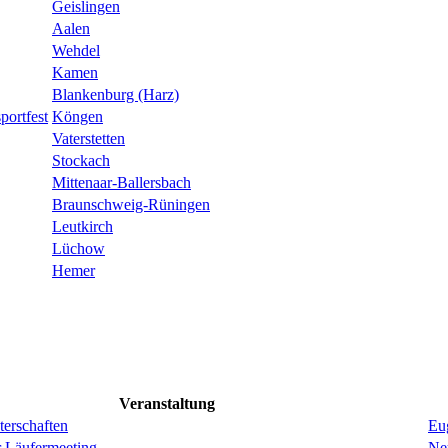
Geislingen
Aalen
Wehdel
Kamen
Blankenburg (Harz)
portfest
Köngen
Vaterstetten
Stockach
Mittenaar-Ballersbach
Braunschweig-Rüningen
Leutkirch
Lüchow
Hemer
Veranstaltung
erschaften
Eug
r Läufermeeting
Ne