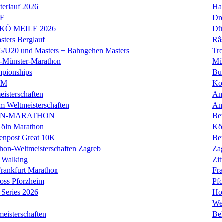
erlauf 2026
Ha
LF
Dr
 KÖ MEILE 2026
Dü
ers Berglauf
Râ
U20 und Masters + Bahngehen Masters
Tro
k-Münster-Marathon
Mü
mpionships
Bu
WM
Ko
isterschaften
Am
m Weltmeisterschaften
Am
IN-MARATHON
Ber
Köln Marathon
Kö
enpost Great 10K
Ber
hon-Weltmeisterschaften Zagreb
Za
 Walking
Zit
rankfurt Marathon
Fra
oss Pforzheim
Pf
Series 2026
Ho
We
eisterschaften
Bel