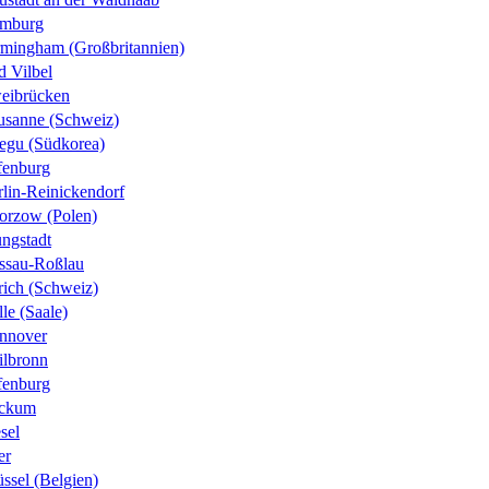
mburg
rmingham (Großbritannien)
d Vilbel
eibrücken
usanne (Schweiz)
egu (Südkorea)
fenburg
rlin-Reinickendorf
orzow (Polen)
ungstadt
ssau-Roßlau
rich (Schweiz)
le (Saale)
nnover
ilbronn
fenburg
ckum
sel
er
ssel (Belgien)