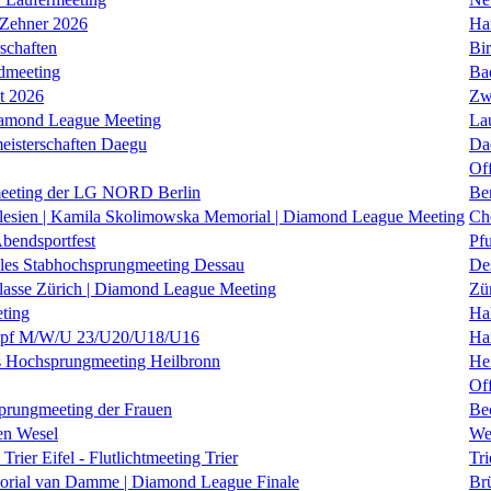
 Zehner 2026
Ha
schaften
Bi
dmeeting
Ba
it 2026
Zw
iamond League Meeting
La
eisterschaften Daegu
Da
Of
eeting der LG NORD Berlin
Be
lesien | Kamila Skolimowska Memorial | Diamond League Meeting
Ch
Abendsportfest
Pf
nales Stabhochsprungmeeting Dessau
De
klasse Zürich | Diamond League Meeting
Zü
ting
Hal
f M/W/U 23/U20/U18/U16
Ha
es Hochsprungmeeting Heilbronn
He
Of
prungmeeting der Frauen
Be
en Wesel
We
Trier Eifel - Flutlichtmeeting Trier
Tri
orial van Damme | Diamond League Finale
Brü