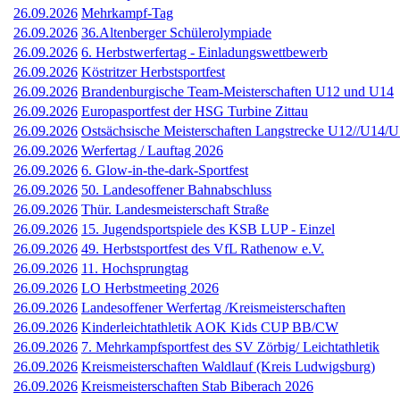
26.09.2026
Mehrkampf-Tag
26.09.2026
36.Altenberger Schülerolympiade
26.09.2026
6. Herbstwerfertag - Einladungswettbewerb
26.09.2026
Köstritzer Herbstsportfest
26.09.2026
Brandenburgische Team-Meisterschaften U12 und U14
26.09.2026
Europasportfest der HSG Turbine Zittau
26.09.2026
Ostsächsische Meisterschaften Langstrecke U12//U14/
26.09.2026
Werfertag / Lauftag 2026
26.09.2026
6. Glow-in-the-dark-Sportfest
26.09.2026
50. Landesoffener Bahnabschluss
26.09.2026
Thür. Landesmeisterschaft Straße
26.09.2026
15. Jugendsportspiele des KSB LUP - Einzel
26.09.2026
49. Herbstsportfest des VfL Rathenow e.V.
26.09.2026
11. Hochsprungtag
26.09.2026
LO Herbstmeeting 2026
26.09.2026
Landesoffener Werfertag /Kreismeisterschaften
26.09.2026
Kinderleichtathletik AOK Kids CUP BB/CW
26.09.2026
7. Mehrkampfsportfest des SV Zörbig/ Leichtathletik
26.09.2026
Kreismeisterschaften Waldlauf (Kreis Ludwigsburg)
26.09.2026
Kreismeisterschaften Stab Biberach 2026