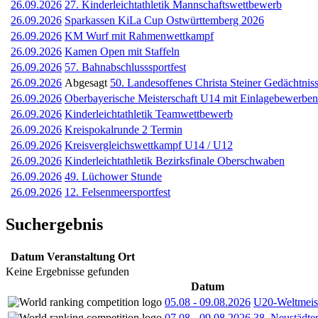
26.09.2026
27. Kinderleichtathletik Mannschaftswettbewerb
26.09.2026
Sparkassen KiLa Cup Ostwürttemberg 2026
26.09.2026
KM Wurf mit Rahmenwettkampf
26.09.2026
Kamen Open mit Staffeln
26.09.2026
57. Bahnabschlusssportfest
26.09.2026
Abgesagt
50. Landesoffenes Christa Steiner Gedächtniss
26.09.2026
Oberbayerische Meisterschaft U14 mit Einlagebewerben
26.09.2026
Kinderleichtathletik Teamwettbewerb
26.09.2026
Kreispokalrunde 2 Termin
26.09.2026
Kreisvergleichswettkampf U14 / U12
26.09.2026
Kinderleichtathletik Bezirksfinale Oberschwaben
26.09.2026
49. Lüchower Stunde
26.09.2026
12. Felsenmeersportfest
Suchergebnis
Datum
Veranstaltung
Ort
Keine Ergebnisse gefunden
Datum
05.08
-
09.08.2026
U20-Weltmeist
07.08
-
09.08.2026
38. Neustädte