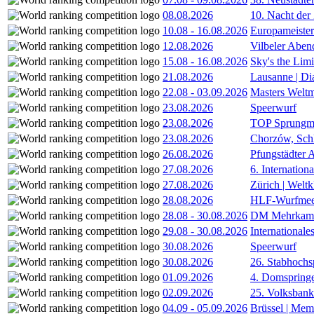
08.08.2026
10. Nacht der
10.08
-
16.08.2026
Europameister
12.08.2026
Vilbeler Aben
15.08
-
16.08.2026
Sky's the Lim
21.08.2026
Lausanne | D
22.08
-
03.09.2026
Masters Weltm
23.08.2026
Speerwurf
23.08.2026
TOP Sprungm
23.08.2026
Chorzów, Sch
26.08.2026
Pfungstädter 
27.08.2026
6. Internatio
27.08.2026
Zürich | Welt
28.08.2026
HLF-Wurfmee
28.08
-
30.08.2026
DM Mehrkamp
29.08
-
30.08.2026
International
30.08.2026
Speerwurf
30.08.2026
26. Stabhochs
01.09.2026
4. Domspring
02.09.2026
25. Volksbank 
04.09
-
05.09.2026
Brüssel | Mem