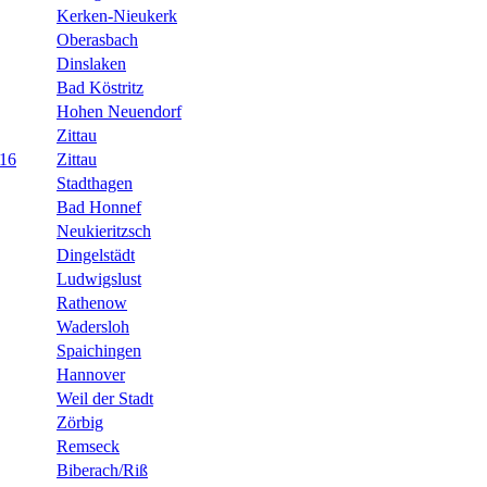
Kerken-Nieukerk
Oberasbach
Dinslaken
Bad Köstritz
Hohen Neuendorf
Zittau
U16
Zittau
Stadthagen
Bad Honnef
Neukieritzsch
Dingelstädt
Ludwigslust
Rathenow
Wadersloh
Spaichingen
Hannover
Weil der Stadt
Zörbig
Remseck
Biberach/Riß