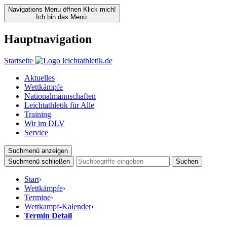
Navigations Menu öffnen
Klick mich!
Ich bin das Menü.
Hauptnavigation
Startseite
Aktuelles
Wettkämpfe
Nationalmannschaften
Leichtathletik für Alle
Training
Wir im DLV
Service
Suchmenü anzeigen
Suchmenü schließen
Suchen
Start
›
Wettkämpfe
›
Termine
›
Wettkampf-Kalender
›
Termin Detail