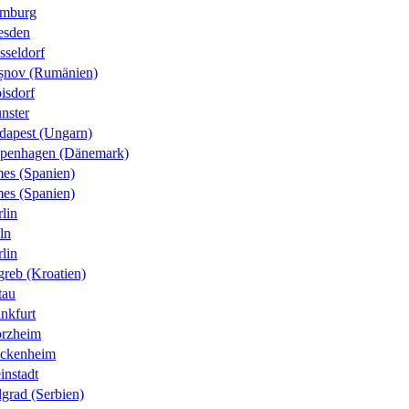
mburg
esden
sseldorf
șnov (Rumänien)
isdorf
nster
dapest (Ungarn)
penhagen (Dänemark)
es (Spanien)
es (Spanien)
lin
ln
lin
greb (Kroatien)
tau
nkfurt
orzheim
ckenheim
instadt
grad (Serbien)