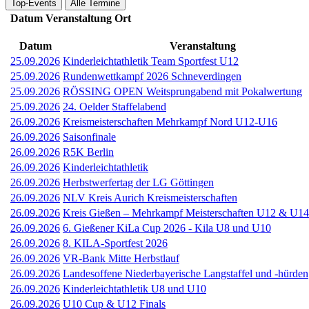
Top-Events
Alle Termine
Datum
Veranstaltung
Ort
Datum
Veranstaltung
25.09.2026
Kinderleichtathletik Team Sportfest U12
25.09.2026
Rundenwettkampf 2026 Schneverdingen
25.09.2026
RÖSSING OPEN Weitsprungabend mit Pokalwertung
25.09.2026
24. Oelder Staffelabend
26.09.2026
Kreismeisterschaften Mehrkampf Nord U12-U16
26.09.2026
Saisonfinale
26.09.2026
R5K Berlin
26.09.2026
Kinderleichtathletik
26.09.2026
Herbstwerfertag der LG Göttingen
26.09.2026
NLV Kreis Aurich Kreismeisterschaften
26.09.2026
Kreis Gießen – Mehrkampf Meisterschaften U12 & U14
26.09.2026
6. Gießener KiLa Cup 2026 - Kila U8 und U10
26.09.2026
8. KILA-Sportfest 2026
26.09.2026
VR-Bank Mitte Herbstlauf
26.09.2026
Landesoffene Niederbayerische Langstaffel und -hürden
26.09.2026
Kinderleichtathletik U8 und U10
26.09.2026
U10 Cup & U12 Finals