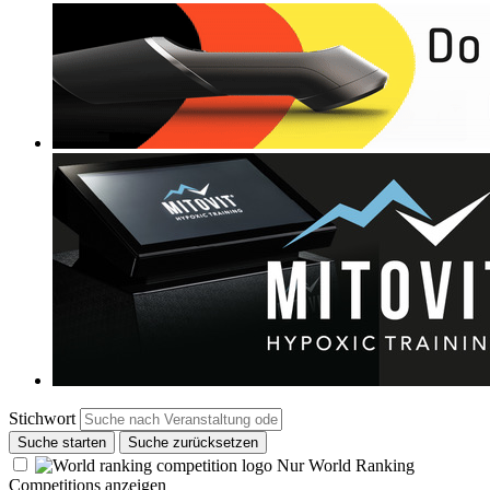
Stichwort
Suche starten
Suche zurücksetzen
Nur World Ranking
Competitions anzeigen