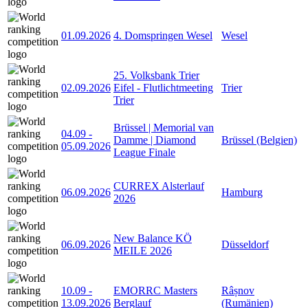
01.09.2026
4. Domspringen Wesel
Wesel
25. Volksbank Trier
02.09.2026
Eifel - Flutlichtmeeting
Trier
Trier
Brüssel | Memorial van
04.09
-
Damme | Diamond
Brüssel (Belgien)
05.09.2026
League Finale
CURREX Alsterlauf
06.09.2026
Hamburg
2026
New Balance KÖ
06.09.2026
Düsseldorf
MEILE 2026
10.09
-
EMORRC Masters
Râșnov
13.09.2026
Berglauf
(Rumänien)