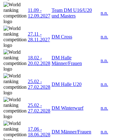
11.09
-
Team DM U16/U20
n.n.
12.09.2027
und Masters
27.11
-
DM Cross
n.n.
28.11.2027
18.02
-
DM Halle
n.n.
20.02.2028
Männer/Frauen
25.02
-
DM Halle U20
n.n.
27.02.2028
25.02
-
DM Winterwurf
n.n.
27.02.2028
17.06
-
DM Männer/Frauen
n.n.
18.06.2028