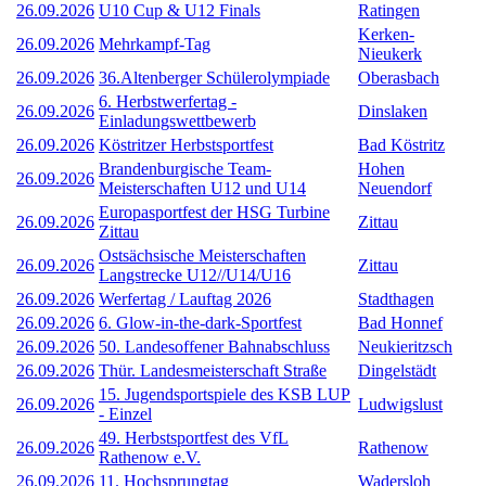
26.09.2026
U10 Cup & U12 Finals
Ratingen
Kerken-
26.09.2026
Mehrkampf-Tag
Nieukerk
26.09.2026
36.Altenberger Schülerolympiade
Oberasbach
6. Herbstwerfertag -
26.09.2026
Dinslaken
Einladungswettbewerb
26.09.2026
Köstritzer Herbstsportfest
Bad Köstritz
Brandenburgische Team-
Hohen
26.09.2026
Meisterschaften U12 und U14
Neuendorf
Europasportfest der HSG Turbine
26.09.2026
Zittau
Zittau
Ostsächsische Meisterschaften
26.09.2026
Zittau
Langstrecke U12//U14/U16
26.09.2026
Werfertag / Lauftag 2026
Stadthagen
26.09.2026
6. Glow-in-the-dark-Sportfest
Bad Honnef
26.09.2026
50. Landesoffener Bahnabschluss
Neukieritzsch
26.09.2026
Thür. Landesmeisterschaft Straße
Dingelstädt
15. Jugendsportspiele des KSB LUP
26.09.2026
Ludwigslust
- Einzel
49. Herbstsportfest des VfL
26.09.2026
Rathenow
Rathenow e.V.
26.09.2026
11. Hochsprungtag
Wadersloh