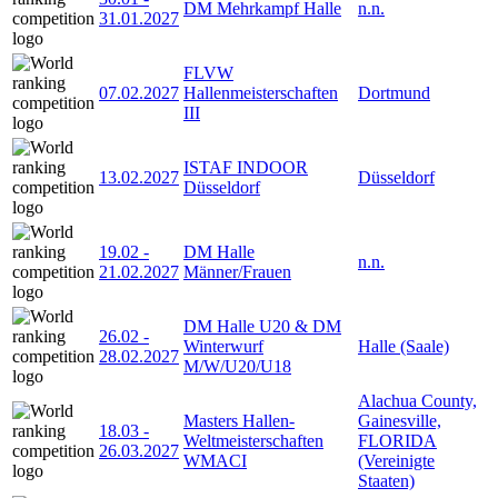
DM Mehrkampf Halle
n.n.
31.01.2027
FLVW
07.02.2027
Hallenmeisterschaften
Dortmund
III
ISTAF INDOOR
13.02.2027
Düsseldorf
Düsseldorf
19.02
-
DM Halle
n.n.
21.02.2027
Männer/Frauen
DM Halle U20 & DM
26.02
-
Winterwurf
Halle (Saale)
28.02.2027
M/W/U20/U18
Alachua County,
Masters Hallen-
Gainesville,
18.03
-
Weltmeisterschaften
FLORIDA
26.03.2027
WMACI
(Vereinigte
Staaten)