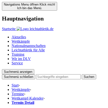
Navigations Menu öffnen
Klick mich!
Ich bin das Menü.
Hauptnavigation
Startseite
Aktuelles
Wettkämpfe
Nationalmannschaften
Leichtathletik für Alle
Training
Wir im DLV
Service
Suchmenü anzeigen
Suchmenü schließen
Suchen
Start
›
Wettkämpfe
›
Termine
›
Wettkampf-Kalender
›
Termin Detail