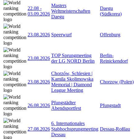
Masters
22.08
-
Daegu
Weltmeisterschaften
03.09.2026
(Südkorea)
Daegu
23.08.2026
Speerwurf
Offenburg
TOP Sprungmeeting
Berlin-
23.08.2026
der LG NORD Berlin
Reinickendorf
Chorzów, Schlesien |
Kamila Skolimowska
23.08.2026
Chorzow (Polen)
Memorial | Diamond
League Meeting
Pfungstädter
26.08.2026
Pfungstadt
Abendsportfest
6. Internationales
27.08.2026
Stabhochsprungmeeting
Dessau-Roßlau
Dessau