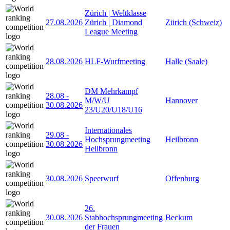
Zürich | Weltklasse
27.08.2026
Zürich | Diamond
Zürich (Schweiz)
League Meeting
28.08.2026
HLF-Wurfmeeting
Halle (Saale)
DM Mehrkampf
28.08
-
M/W/U
Hannover
30.08.2026
23/U20/U18/U16
Internationales
29.08
-
Hochsprungmeeting
Heilbronn
30.08.2026
Heilbronn
30.08.2026
Speerwurf
Offenburg
26.
30.08.2026
Stabhochsprungmeeting
Beckum
der Frauen