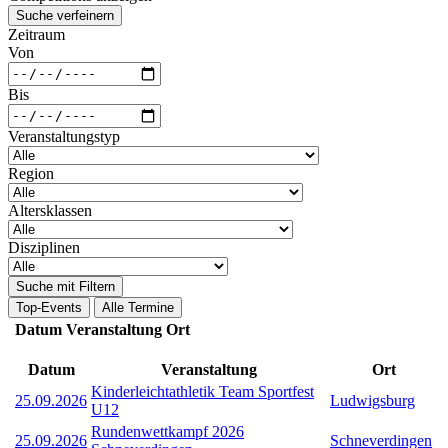
Suche verfeinern
Zeitraum
Von
Bis
Veranstaltungstyp
Region
Altersklassen
Disziplinen
Suche mit Filtern
Top-Events
Alle Termine
Datum
Veranstaltung
Ort
Datum
Veranstaltung
Ort
Kinderleichtathletik Team Sportfest
25.09.2026
Ludwigsburg
U12
Rundenwettkampf 2026
25.09.2026
Schneverdingen