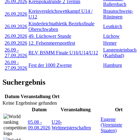
26.09.2026
Kreispokalrunde 2 Termin
Ballersbach
Kreisvergleichswettkampf U14 /
Braunschweig-
26.09.2026
U12
Rüningen
Kinderleichtathletik Bezirksfinale
26.09.2026
Leutkirch
Oberschwaben
26.09.2026
49. Lüchower Stunde
Lüchow
26.09.2026
12. Felsenmeersportfest
Hemer
26.09
-
Langensteinbach
BLV BSMM Finale U16/U14/U12
27.09.2026
(Karlsbad)
26.09
-
Fest der 1000 Zwerge
Hamburg
27.09.2026
Suchergebnis
Datum
Veranstaltung
Ort
Keine Ergebnisse gefunden
Datum
Veranstaltung
Ort
Eugene
05.08
-
U20-
(Vereinigte
09.08.2026
Weltmeisterschaften
Staaten)