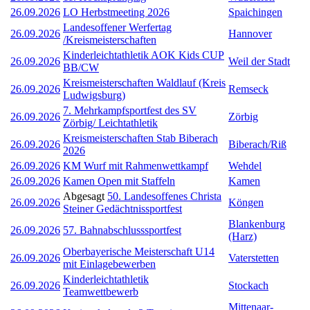
26.09.2026
LO Herbstmeeting 2026
Spaichingen
Landesoffener Werfertag
26.09.2026
Hannover
/Kreismeisterschaften
Kinderleichtathletik AOK Kids CUP
26.09.2026
Weil der Stadt
BB/CW
Kreismeisterschaften Waldlauf (Kreis
26.09.2026
Remseck
Ludwigsburg)
7. Mehrkampfsportfest des SV
26.09.2026
Zörbig
Zörbig/ Leichtathletik
Kreismeisterschaften Stab Biberach
26.09.2026
Biberach/Riß
2026
26.09.2026
KM Wurf mit Rahmenwettkampf
Wehdel
26.09.2026
Kamen Open mit Staffeln
Kamen
Abgesagt
50. Landesoffenes Christa
26.09.2026
Köngen
Steiner Gedächtnissportfest
Blankenburg
26.09.2026
57. Bahnabschlusssportfest
(Harz)
Oberbayerische Meisterschaft U14
26.09.2026
Vaterstetten
mit Einlagebewerben
Kinderleichtathletik
26.09.2026
Stockach
Teamwettbewerb
Mittenaar-