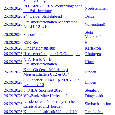
Schneverdingen
RÖSSING OPEN Weitsprungabend
25.09.2026
Nordstemmen
mit Pokalwertung
25.09.2026
24. Oelder Staffelabend
Oelde
Kreismeisterschaften Mehrkampf
26.09.2026
Vohenstrauß
Nord U12-U16
Stuhr-
26.09.2026
Saisonfinale
Moordeich
26.09.2026
R5K Berlin
Berlin
26.09.2026
Kinderleichtathletik
Karlskron
26.09.2026
Herbstwerfertag der LG Göttingen
Göttingen
NLV Kreis Aurich
26.09.2026
Hinte
Kreismeisterschaften
Kreis Gießen – Mehrkampf
26.09.2026
Linden
Meisterschaften U12 & U14
6. Gießener KiLa Cup 2026 - Kila
26.09.2026
Linden
U8 und U10
26.09.2026
8. KILA-Sportfest 2026
Steinfurt
26.09.2026
VR-Bank Mitte Herbstlauf
Dingelstädt
Landesoffene Niederbayerische
26.09.2026
Simbach am Inn
Langstaffel und -hürden
26.09.2026
Kinderleichtathletik U8 und U10
Gersthofen