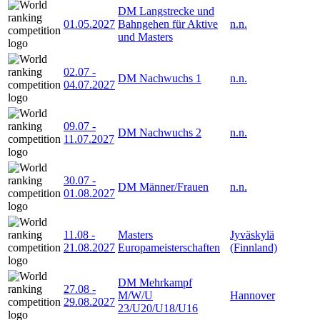
DM Langstrecke und
01.05.2027
Bahngehen für Aktive
n.n.
und Masters
02.07
-
DM Nachwuchs 1
n.n.
04.07.2027
09.07
-
DM Nachwuchs 2
n.n.
11.07.2027
30.07
-
DM Männer/Frauen
n.n.
01.08.2027
11.08
-
Masters
Jyväskylä
21.08.2027
Europameisterschaften
(Finnland)
DM Mehrkampf
27.08
-
M/W/U
Hannover
29.08.2027
23/U20/U18/U16