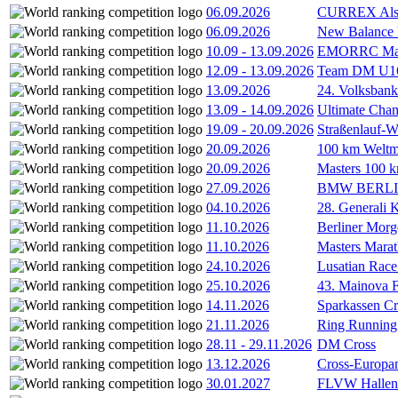
06.09.2026
CURREX Alst
06.09.2026
New Balance
10.09
-
13.09.2026
EMORRC Mast
12.09
-
13.09.2026
Team DM U16/
13.09.2026
24. Volksban
13.09
-
14.09.2026
Ultimate Cha
19.09
-
20.09.2026
Straßenlauf-
20.09.2026
100 km Weltme
20.09.2026
Masters 100 k
27.09.2026
BMW BERL
04.10.2026
28. Generali 
11.10.2026
Berliner Morg
11.10.2026
Masters Marat
24.10.2026
Lusatian Race
25.10.2026
43. Mainova F
14.11.2026
Sparkassen Cr
21.11.2026
Ring Running 
28.11
-
29.11.2026
DM Cross
13.12.2026
Cross-Europam
30.01.2027
FLVW Hallenme