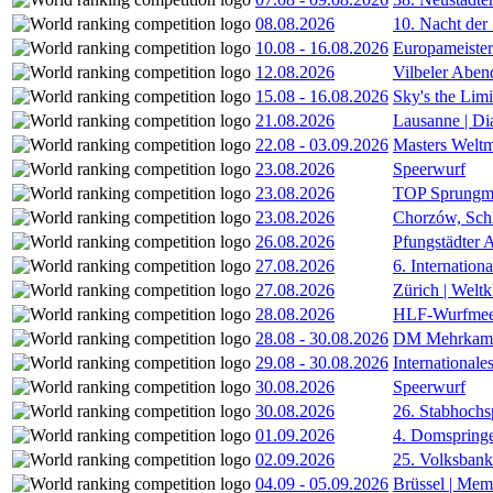
08.08.2026
10. Nacht der
10.08
-
16.08.2026
Europameister
12.08.2026
Vilbeler Aben
15.08
-
16.08.2026
Sky's the Lim
21.08.2026
Lausanne | D
22.08
-
03.09.2026
Masters Weltm
23.08.2026
Speerwurf
23.08.2026
TOP Sprungm
23.08.2026
Chorzów, Sch
26.08.2026
Pfungstädter 
27.08.2026
6. Internatio
27.08.2026
Zürich | Welt
28.08.2026
HLF-Wurfmee
28.08
-
30.08.2026
DM Mehrkamp
29.08
-
30.08.2026
International
30.08.2026
Speerwurf
30.08.2026
26. Stabhochs
01.09.2026
4. Domspring
02.09.2026
25. Volksbank 
04.09
-
05.09.2026
Brüssel | Mem