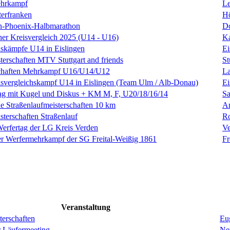
ehrkampf
Le
erfranken
H
en-Phoenix-Halbmarathon
D
cher Kreisvergleich 2025 (U14 - U16)
K
hskämpfe U14 in Eislingen
Ei
terschaften MTV Stuttgart and friends
St
schaften Mehrkampf U16/U14/U12
La
isvergleichskampf U14 in Eislingen (Team Ulm / Alb-Donau)
Ei
ag mit Kugel und Diskus + KM M, F, U20/18/16/14
Sa
e Straßenlaufmeisterschaften 10 km
A
sterschaften Straßenlauf
R
Werfertag der LG Kreis Verden
Ve
er Werfermehrkampf der SG Freital-Weißig 1861
Fr
Veranstaltung
erschaften
Eug
r Läufermeeting
Ne