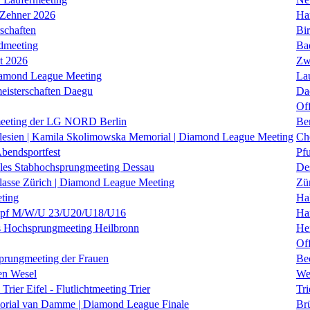
 Zehner 2026
Ha
schaften
Bi
dmeeting
Ba
it 2026
Zw
iamond League Meeting
La
eisterschaften Daegu
Da
Of
eeting der LG NORD Berlin
Be
lesien | Kamila Skolimowska Memorial | Diamond League Meeting
Ch
Abendsportfest
Pf
nales Stabhochsprungmeeting Dessau
De
klasse Zürich | Diamond League Meeting
Zü
ting
Hal
f M/W/U 23/U20/U18/U16
Ha
es Hochsprungmeeting Heilbronn
He
Of
prungmeeting der Frauen
Be
en Wesel
We
Trier Eifel - Flutlichtmeeting Trier
Tri
orial van Damme | Diamond League Finale
Brü