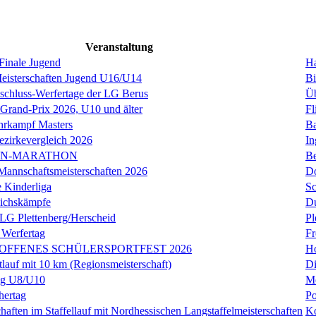
Veranstaltung
inale Jugend
H
sterschaften Jugend U16/U14
Bi
schluss-Werfertage der LG Berus
Üb
 Grand-Prix 2026, U10 und älter
Fl
rkampf Masters
Ba
ezirkevergleich 2026
In
IN-MARATHON
Be
annschaftsmeisterschaften 2026
D
 Kinderliga
S
eichskämpfe
Du
 LG Plettenberg/Herscheid
Pl
 Werfertag
Fr
SOFFENES SCHÜLERSPORTFEST 2026
Ho
tlauf mit 10 km (Regionsmeisterschaft)
Di
ag U8/U10
Me
hertag
P
haften im Staffellauf mit Nordhessischen Langstaffelmeisterschaften
K