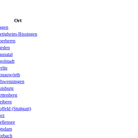
Ort
agen
etigheim-Bissingen
erherrn
ieden
unatal
golstadt
rlin
onauwörth
chwenningen
isburg
ettenberg
eiberg
ffeld (Stuttgart)
ez
llensee
otsdam
orbach