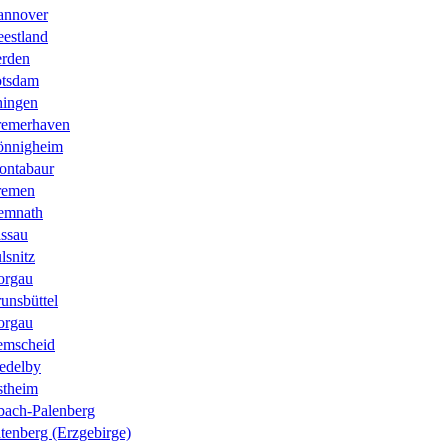
annover
estland
rden
otsdam
hingen
remerhaven
önnigheim
ontabaur
remen
emnath
ssau
lsnitz
orgau
unsbüttel
orgau
emscheid
edelby
stheim
ach-Palenberg
tenberg (Erzgebirge)