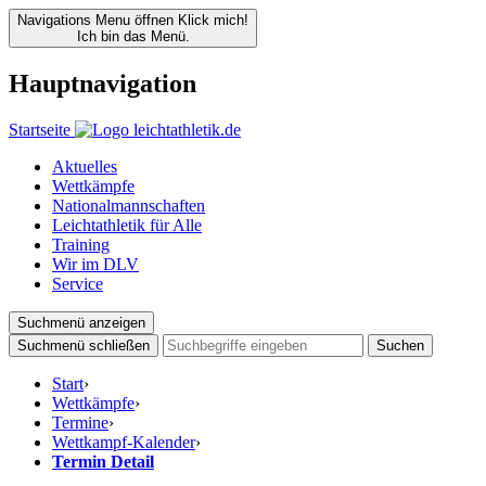
Navigations Menu öffnen
Klick mich!
Ich bin das Menü.
Hauptnavigation
Startseite
Aktuelles
Wettkämpfe
Nationalmannschaften
Leichtathletik für Alle
Training
Wir im DLV
Service
Suchmenü anzeigen
Suchmenü schließen
Suchen
Start
›
Wettkämpfe
›
Termine
›
Wettkampf-Kalender
›
Termin Detail