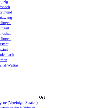
ipzig
ösbach
ortmund
atzwang
slingen
uttgart
ndshut
slingen
rstedt
nzing
odenbach
rden
eital-Weißig
Ort
ene (Vereinigte Staaten)
ustadt an der Waldnaab