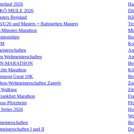
erlauf 2026
Ha
 KÖ MEILE 2026
Dü
ers Berglauf
Râ
U20 und Masters + Bahngehen Masters
Tro
k-Münster-Marathon
Mü
mpionships
Bu
WM
Ko
isterschaften
Am
m Weltmeisterschaften
Am
IN-MARATHON
Ber
Köln Marathon
Kö
enpost Great 10K
Ber
hon-Weltmeisterschaften Zagreb
Za
 Walking
Zit
rankfurt Marathon
Fra
oss Pforzheim
Pf
Series 2026
Ho
We
eisterschaften
Bel
isterschaften I und II
Do