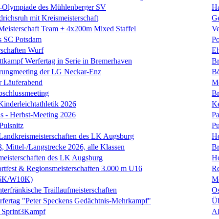
-Olympiade des Mühlenberger SV
H
drichsruh mit Kreismeisterschaft
Ge
isterschaft Team + 4x200m Mixed Staffel
Ve
s SC Potsdam
P
rschaften Wurf
E
tkampf Werfertag in Serie in Bremerhaven
B
prungmeeting der LG Neckar-Enz
B
r Läuferabend
M
schlussmeeting
B
Kinderleichtathletik 2026
K
s - Herbst-Meeting 2026
Pa
Pulsnitz
Pu
 Landkreismeisterschaften des LK Augsburg
H
 Mittel-/Langstrecke 2026, alle Klassen
Br
meisterschaften des LK Augsburg
H
ortfest & Regionsmeisterschaften 3.000 m U16
R
W5K/W10K)
M
terfränkische Traillaufmeisterschaften
O
rfertag "Peter Speckens Gedächtnis-Mehrkampf"
Üb
r Sprint3Kampf
Al