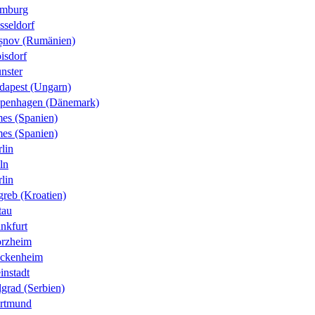
mburg
sseldorf
șnov (Rumänien)
isdorf
nster
dapest (Ungarn)
penhagen (Dänemark)
es (Spanien)
es (Spanien)
lin
ln
lin
greb (Kroatien)
tau
nkfurt
orzheim
ckenheim
instadt
grad (Serbien)
rtmund