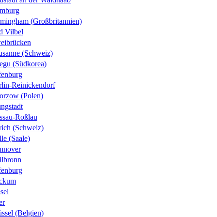
mburg
rmingham (Großbritannien)
d Vilbel
eibrücken
usanne (Schweiz)
egu (Südkorea)
fenburg
rlin-Reinickendorf
orzow (Polen)
ungstadt
ssau-Roßlau
rich (Schweiz)
le (Saale)
nnover
ilbronn
fenburg
ckum
sel
er
ssel (Belgien)