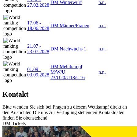
DM Winterwurf
n.n.
27.02.2028
17.06
-
DM Männer/Frauen
n.n.
18.06.2028
21.07
-
DM Nachwuchs 1
n.n.
23.07.2028
DM Mehrkampf
01.09
-
M/W/U
n.n.
03.09.2028
23/U20/U18/U16
Kontakt
Bitte wenden Sie sich bei Fragen zu diesem Wettkampf direkt an
den Ausrichter. Die uns zur Verfügung stehenden Kontaktdaten
finden Sie obenstehend.
DM-Tickets