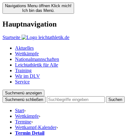
Navigations Menu öffnen
Klick mich!
Ich bin das Menü.
Hauptnavigation
Startseite
Aktuelles
Wettkämpfe
Nationalmannschaften
Leichtathletik für Alle
Training
Wir im DLV
Service
Suchmenü anzeigen
Suchmenü schließen
Suchen
Start
›
Wettkämpfe
›
Termine
›
Wettkampf-Kalender
›
Termin Detail