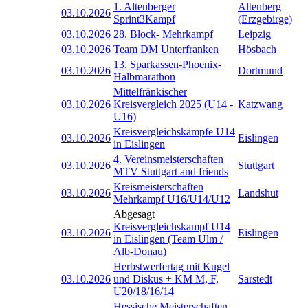
1. Altenberger
Altenberg
03.10.2026
Sprint3Kampf
(Erzgebirge)
03.10.2026
28. Block- Mehrkampf
Leipzig
03.10.2026
Team DM Unterfranken
Hösbach
13. Sparkassen-Phoenix-
03.10.2026
Dortmund
Halbmarathon
Mittelfränkischer
03.10.2026
Kreisvergleich 2025 (U14 -
Katzwang
U16)
Kreisvergleichskämpfe U14
03.10.2026
Eislingen
in Eislingen
4. Vereinsmeisterschaften
03.10.2026
Stuttgart
MTV Stuttgart and friends
Kreismeisterschaften
03.10.2026
Landshut
Mehrkampf U16/U14/U12
Abgesagt
Kreisvergleichskampf U14
03.10.2026
Eislingen
in Eislingen (Team Ulm /
Alb-Donau)
Herbstwerfertag mit Kugel
03.10.2026
und Diskus + KM M, F,
Sarstedt
U20/18/16/14
Hessische Meisterschaften