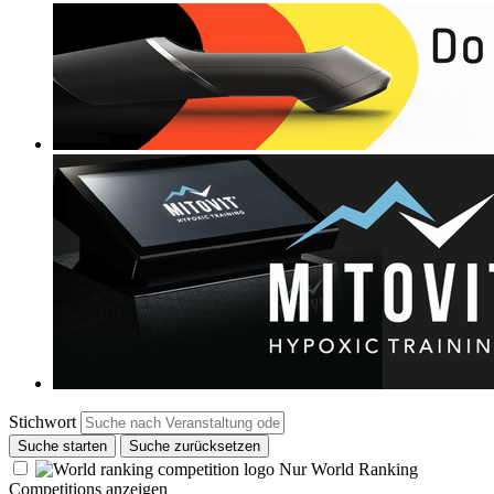
Stichwort
Suche starten
Suche zurücksetzen
Nur World Ranking
Competitions anzeigen