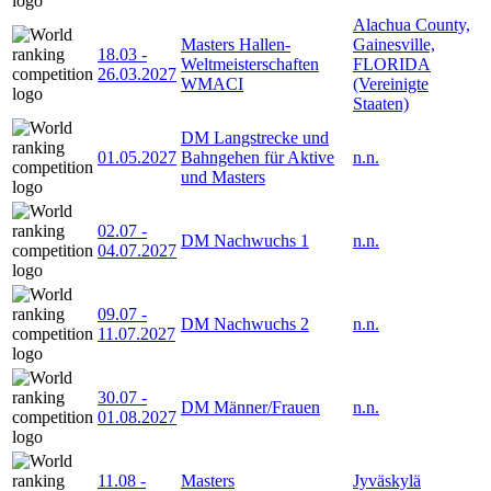
Alachua County,
Masters Hallen-
Gainesville,
18.03
-
Weltmeisterschaften
FLORIDA
26.03.2027
WMACI
(Vereinigte
Staaten)
DM Langstrecke und
01.05.2027
Bahngehen für Aktive
n.n.
und Masters
02.07
-
DM Nachwuchs 1
n.n.
04.07.2027
09.07
-
DM Nachwuchs 2
n.n.
11.07.2027
30.07
-
DM Männer/Frauen
n.n.
01.08.2027
11.08
-
Masters
Jyväskylä