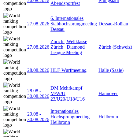
26.08.2026
Pfungstadt
Abendsportfest
6. Internationales
27.08.2026
Stabhochsprungmeeting
Dessau-Roßlau
Dessau
Zürich | Weltklasse
27.08.2026
Zürich | Diamond
Zürich (Schweiz)
League Meeting
28.08.2026
HLF-Wurfmeeting
Halle (Saale)
DM Mehrkampf
28.08
-
M/W/U
Hannover
30.08.2026
23/U20/U18/U16
Internationales
29.08
-
Hochsprungmeeting
Heilbronn
30.08.2026
Heilbronn