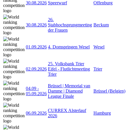
30.08.2026
Speerwurf
Offenburg
26.
30.08.2026
Stabhochsprungmeeting
Beckum
der Frauen
01.09.2026
4. Domspringen Wesel
Wesel
25. Volksbank Trier
02.09.2026
Eifel - Flutlichtmeeting
Trier
Trier
Brüssel | Memorial van
04.09
-
Damme | Diamond
Brüssel (Belgien)
05.09.2026
League Finale
CURREX Alsterlauf
06.09.2026
Hamburg
2026