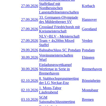
Staffellauf mit
27.09.2026
Korbach
Nordhessischen
Langstaffelmeisterschaften
33. Germanen-Olympiade
27.09.2026
Hannover
des Mühlenberger SV
Crosslauf Friedrichsruh mit
27.09.2026
Geestland
Kreismeisterschaft
NLV+BLV - Meisterschaft
27.09.2026
Team + 4x200m Mixed
Verden
Staffel
29.09.2026
Bahnabschluss SC Potsdam
Potsdam
Vereinsmeisterschaften
30.09.2026
Ehingen
Wurf
Einladungswettkampf
30.09.2026
Werfertag in Serie in
Bremerhaven
Bremerhaven
8. Stabhochsprungmeeting
02.10.2026
Bönnigheim
der LG Neckar-Enz
1. Mons-Tabor
02.10.2026
Montabaur
Läuferabend
SGM
03.10.2026
Bremen
Saisonabschlussmeeting