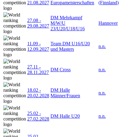
21.08.2027
Europameisterschaften
(Finnland)
DM Mehrkampf
27.08
-
M/W/U
Hannover
29.08.2027
23/U20/U18/U16
11.09
-
Team DM U16/U20
n.n.
12.09.2027
und Masters
27.11
-
DM Cross
n.n.
28.11.2027
18.02
-
DM Halle
n.n.
20.02.2028
Männer/Frauen
25.02
-
DM Halle U20
n.n.
27.02.2028
25.02
-