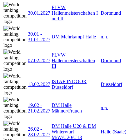
FLVW
30.01.2027
Hallenmeisterschaften I
Dortmund
und II
30.01
-
DM Mehrkampf Halle
n.n.
31.01.2027
FLVW
07.02.2027
Hallenmeisterschaften
Dortmund
III
ISTAF INDOOR
13.02.2027
Düsseldorf
Düsseldorf
19.02
-
DM Halle
n.n.
21.02.2027
Männer/Frauen
DM Halle U20 & DM
26.02
-
Winterwurf
Halle (Saale)
28.02.2027
M/W/U20/U18