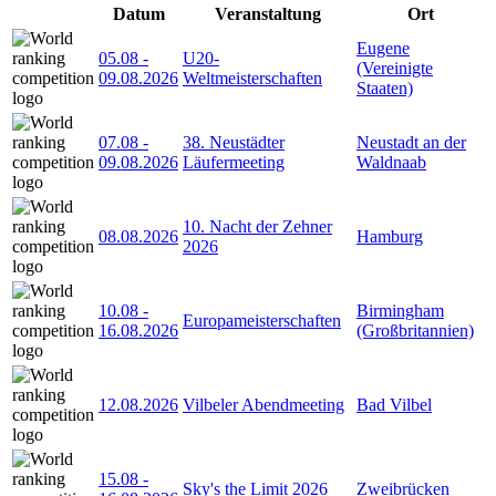
Datum
Veranstaltung
Ort
Eugene
05.08
-
U20-
(Vereinigte
09.08.2026
Weltmeisterschaften
Staaten)
07.08
-
38. Neustädter
Neustadt an der
09.08.2026
Läufermeeting
Waldnaab
10. Nacht der Zehner
08.08.2026
Hamburg
2026
10.08
-
Birmingham
Europameisterschaften
16.08.2026
(Großbritannien)
12.08.2026
Vilbeler Abendmeeting
Bad Vilbel
15.08
-
Sky's the Limit 2026
Zweibrücken