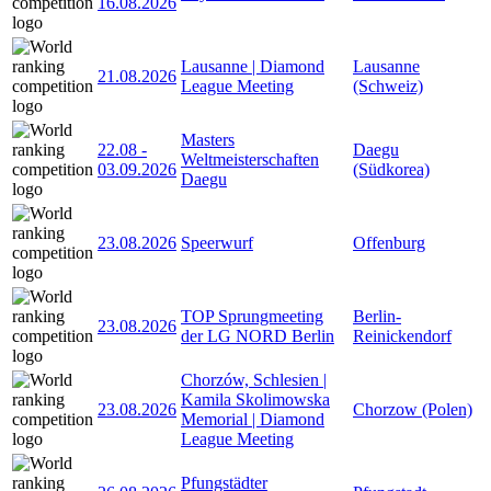
16.08.2026
Lausanne | Diamond
Lausanne
21.08.2026
League Meeting
(Schweiz)
Masters
22.08
-
Daegu
Weltmeisterschaften
03.09.2026
(Südkorea)
Daegu
23.08.2026
Speerwurf
Offenburg
TOP Sprungmeeting
Berlin-
23.08.2026
der LG NORD Berlin
Reinickendorf
Chorzów, Schlesien |
Kamila Skolimowska
23.08.2026
Chorzow (Polen)
Memorial | Diamond
League Meeting
Pfungstädter