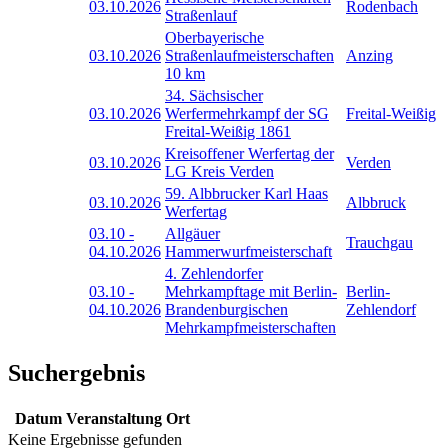
03.10.2026
Rodenbach
Straßenlauf
Oberbayerische
03.10.2026
Straßenlaufmeisterschaften
Anzing
10 km
34. Sächsischer
03.10.2026
Werfermehrkampf der SG
Freital-Weißig
Freital-Weißig 1861
Kreisoffener Werfertag der
03.10.2026
Verden
LG Kreis Verden
59. Albbrucker Karl Haas
03.10.2026
Albbruck
Werfertag
03.10
-
Allgäuer
Trauchgau
04.10.2026
Hammerwurfmeisterschaft
4. Zehlendorfer
03.10
-
Mehrkampftage mit Berlin-
Berlin-
04.10.2026
Brandenburgischen
Zehlendorf
Mehrkampfmeisterschaften
Suchergebnis
Datum
Veranstaltung
Ort
Keine Ergebnisse gefunden