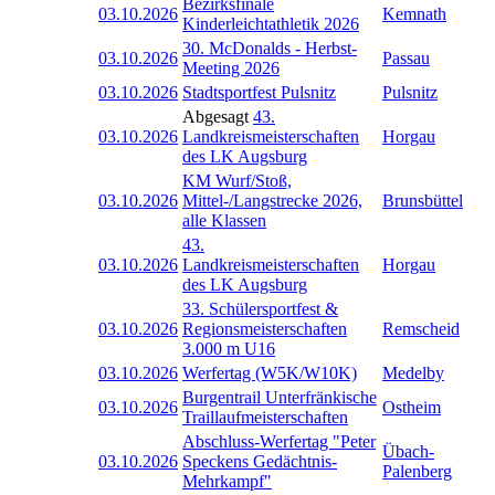
Bezirksfinale
03.10.2026
Kemnath
Kinderleichtathletik 2026
30. McDonalds - Herbst-
03.10.2026
Passau
Meeting 2026
03.10.2026
Stadtsportfest Pulsnitz
Pulsnitz
Abgesagt
43.
03.10.2026
Landkreismeisterschaften
Horgau
des LK Augsburg
KM Wurf/Stoß,
03.10.2026
Mittel-/Langstrecke 2026,
Brunsbüttel
alle Klassen
43.
03.10.2026
Landkreismeisterschaften
Horgau
des LK Augsburg
33. Schülersportfest &
03.10.2026
Regionsmeisterschaften
Remscheid
3.000 m U16
03.10.2026
Werfertag (W5K/W10K)
Medelby
Burgentrail Unterfränkische
03.10.2026
Ostheim
Traillaufmeisterschaften
Abschluss-Werfertag "Peter
Übach-
03.10.2026
Speckens Gedächtnis-
Palenberg
Mehrkampf"