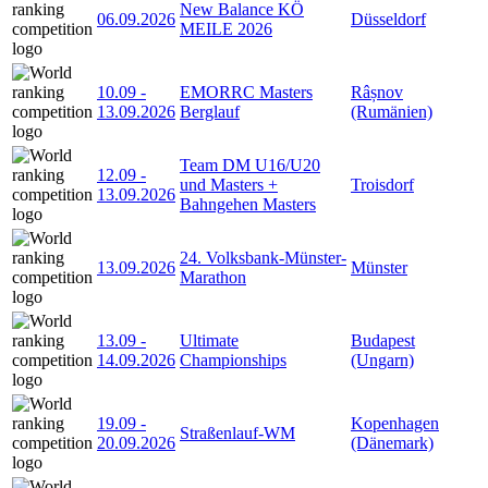
New Balance KÖ
06.09.2026
Düsseldorf
MEILE 2026
10.09
-
EMORRC Masters
Râșnov
13.09.2026
Berglauf
(Rumänien)
Team DM U16/U20
12.09
-
und Masters +
Troisdorf
13.09.2026
Bahngehen Masters
24. Volksbank-Münster-
13.09.2026
Münster
Marathon
13.09
-
Ultimate
Budapest
14.09.2026
Championships
(Ungarn)
19.09
-
Kopenhagen
Straßenlauf-WM
20.09.2026
(Dänemark)