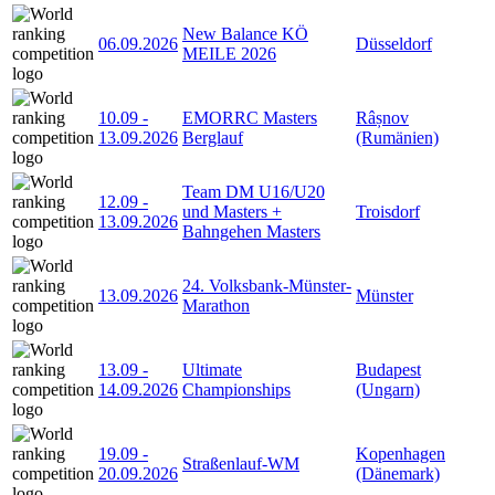
New Balance KÖ
06.09.2026
Düsseldorf
MEILE 2026
10.09
-
EMORRC Masters
Râșnov
13.09.2026
Berglauf
(Rumänien)
Team DM U16/U20
12.09
-
und Masters +
Troisdorf
13.09.2026
Bahngehen Masters
24. Volksbank-Münster-
13.09.2026
Münster
Marathon
13.09
-
Ultimate
Budapest
14.09.2026
Championships
(Ungarn)
19.09
-
Kopenhagen
Straßenlauf-WM
20.09.2026
(Dänemark)