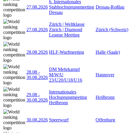
6. Internationales
27.08.2026
Stabhochsprungmeeting
Dessau-Roßlau
Dessau
Zürich | Weltklasse
27.08.2026
Zürich | Diamond
Zürich (Schweiz)
League Meeting
28.08.2026
HLF-Wurfmeeting
Halle (Saale)
DM Mehrkampf
28.08
-
M/W/U
Hannover
30.08.2026
23/U20/U18/U16
Internationales
29.08
-
Hochsprungmeeting
Heilbronn
30.08.2026
Heilbronn
30.08.2026
Speerwurf
Offenburg