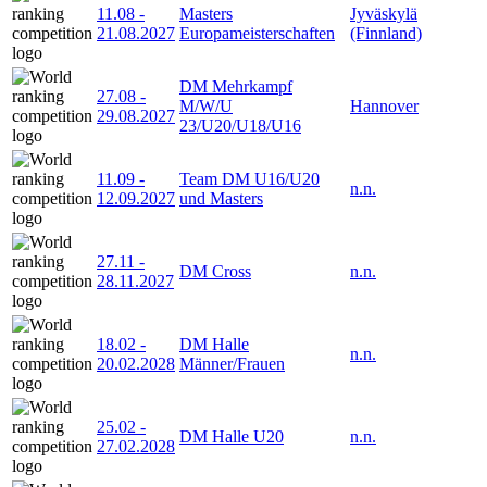
11.08
-
Masters
Jyväskylä
21.08.2027
Europameisterschaften
(Finnland)
DM Mehrkampf
27.08
-
M/W/U
Hannover
29.08.2027
23/U20/U18/U16
11.09
-
Team DM U16/U20
n.n.
12.09.2027
und Masters
27.11
-
DM Cross
n.n.
28.11.2027
18.02
-
DM Halle
n.n.
20.02.2028
Männer/Frauen
25.02
-
DM Halle U20
n.n.
27.02.2028