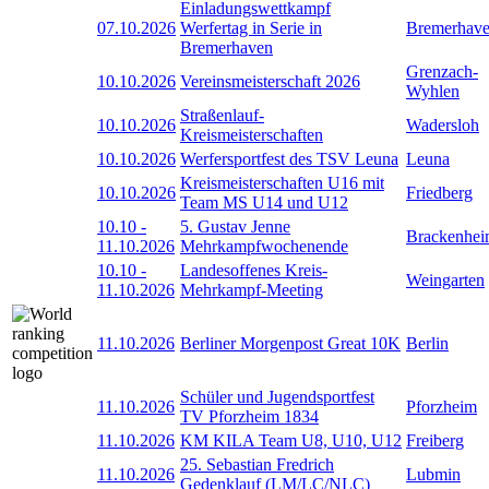
Einladungswettkampf
07.10.2026
Werfertag in Serie in
Bremerhav
Bremerhaven
Grenzach-
10.10.2026
Vereinsmeisterschaft 2026
Wyhlen
Straßenlauf-
10.10.2026
Wadersloh
Kreismeisterschaften
10.10.2026
Werfersportfest des TSV Leuna
Leuna
Kreismeisterschaften U16 mit
10.10.2026
Friedberg
Team MS U14 und U12
10.10
-
5. Gustav Jenne
Brackenhe
11.10.2026
Mehrkampfwochenende
10.10
-
Landesoffenes Kreis-
Weingarten
11.10.2026
Mehrkampf-Meeting
11.10.2026
Berliner Morgenpost Great 10K
Berlin
Schüler und Jugendsportfest
11.10.2026
Pforzheim
TV Pforzheim 1834
11.10.2026
KM KILA Team U8, U10, U12
Freiberg
25. Sebastian Fredrich
11.10.2026
Lubmin
Gedenklauf (LM/LC/NLC)