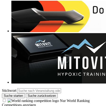
Stichwort
Suche starten
Suche zurücksetzen
Nur World Ranking
Competitions anzeigen