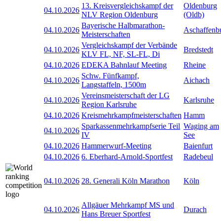
13. Kreisvergleichskampf der
Oldenburg
04.10.2026
NLV Region Oldenburg
(Oldb)
Bayerische Halbmarathon-
04.10.2026
Aschaffenb
Meisterschaften
Vergleichskampf der Verbände
04.10.2026
Bredstedt
KLV FL, NF, SL-FL, Di
04.10.2026
EDEKA Bahnlauf Meeting
Rheine
Schw. Fünfkampf,
04.10.2026
Aichach
Langstaffeln, 1500m
Vereinsmeisterschaft der LG
04.10.2026
Karlsruhe
Region Karlsruhe
04.10.2026
Kreismehrkampfmeisterschaften
Hamm
Sparkassenmehrkampfserie Teil
Waging am
04.10.2026
IV
See
04.10.2026
Hammerwurf-Meeting
Baienfurt
04.10.2026
6. Eberhard-Arnold-Sportfest
Radebeul
04.10.2026
28. Generali Köln Marathon
Köln
Allgäuer Mehrkampf MS und
04.10.2026
Durach
Hans Breuer Sportfest