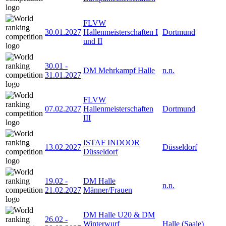
FLVW
30.01.2027
Hallenmeisterschaften I
Dortmund
und II
30.01
-
DM Mehrkampf Halle
n.n.
31.01.2027
FLVW
07.02.2027
Hallenmeisterschaften
Dortmund
III
ISTAF INDOOR
13.02.2027
Düsseldorf
Düsseldorf
19.02
-
DM Halle
n.n.
21.02.2027
Männer/Frauen
DM Halle U20 & DM
26.02
-
Winterwurf
Halle (Saale)