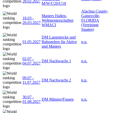
28.02.2027
M/W/U20/U18
Alachua County,
Masters Hallen-
Gainesville,
18.03
-
Weltmeisterschaften
FLORIDA
26.03.2027
WMACI
(Vereinigte
Staaten)
DM Langstrecke und
01.05.2027
Bahngehen für Aktive
n.n.
und Masters
02.07
-
DM Nachwuchs 1
n.n.
04.07.2027
09.07
-
DM Nachwuchs 2
n.n.
11.07.2027
30.07
-
DM Männer/Frauen
n.n.
01.08.2027