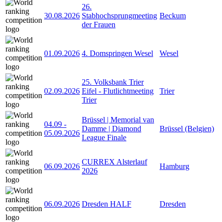
26.
30.08.2026
Stabhochsprungmeeting
Beckum
der Frauen
01.09.2026
4. Domspringen Wesel
Wesel
25. Volksbank Trier
02.09.2026
Eifel - Flutlichtmeeting
Trier
Trier
Brüssel | Memorial van
04.09
-
Damme | Diamond
Brüssel (Belgien)
05.09.2026
League Finale
CURREX Alsterlauf
06.09.2026
Hamburg
2026
06.09.2026
Dresden HALF
Dresden