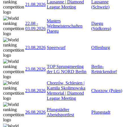
Lausanne | Diamond
Lausanne
21.08.2026
League Meeting
(Schweiz)
Masters
22.08
-
Daegu
Weltmeisterschaften
03.09.2026
(Südkorea)
Daegu
23.08.2026
Speerwurf
Offenburg
TOP Sprungmeeting
Berlin-
23.08.2026
der LG NORD Berlin
Reinickendorf
Chorzów, Schlesien |
Kamila Skolimowska
23.08.2026
Chorzow (Polen)
Memorial | Diamond
League Meeting
Pfungstädter
26.08.2026
Pfungstadt
Abendsportfest