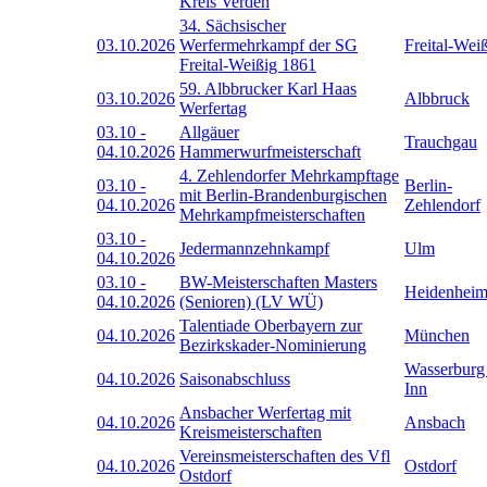
Kreis Verden
34. Sächsischer
03.10.2026
Werfermehrkampf der SG
Freital-Wei
Freital-Weißig 1861
59. Albbrucker Karl Haas
03.10.2026
Albbruck
Werfertag
03.10
-
Allgäuer
Trauchgau
04.10.2026
Hammerwurfmeisterschaft
4. Zehlendorfer Mehrkampftage
03.10
-
Berlin-
mit Berlin-Brandenburgischen
04.10.2026
Zehlendorf
Mehrkampfmeisterschaften
03.10
-
Jedermannzehnkampf
Ulm
04.10.2026
03.10
-
BW-Meisterschaften Masters
Heidenhei
04.10.2026
(Senioren) (LV WÜ)
Talentiade Oberbayern zur
04.10.2026
München
Bezirkskader-Nominierung
Wasserburg
04.10.2026
Saisonabschluss
Inn
Ansbacher Werfertag mit
04.10.2026
Ansbach
Kreismeisterschaften
Vereinsmeisterschaften des Vfl
04.10.2026
Ostdorf
Ostdorf