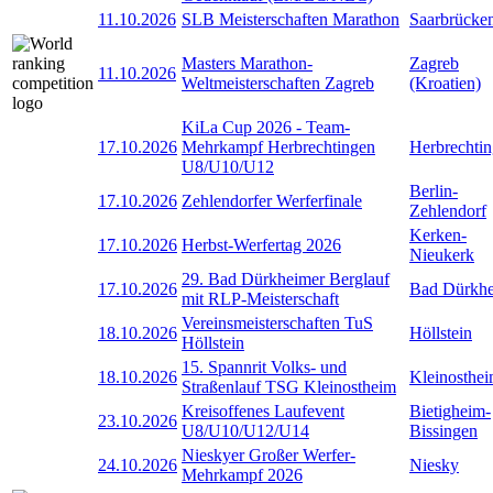
11.10.2026
SLB Meisterschaften Marathon
Saarbrücke
Masters Marathon-
Zagreb
11.10.2026
Weltmeisterschaften Zagreb
(Kroatien)
KiLa Cup 2026 - Team-
17.10.2026
Mehrkampf Herbrechtingen
Herbrechti
U8/U10/U12
Berlin-
17.10.2026
Zehlendorfer Werferfinale
Zehlendorf
Kerken-
17.10.2026
Herbst-Werfertag 2026
Nieukerk
29. Bad Dürkheimer Berglauf
17.10.2026
Bad Dürkh
mit RLP-Meisterschaft
Vereinsmeisterschaften TuS
18.10.2026
Höllstein
Höllstein
15. Spannrit Volks- und
18.10.2026
Kleinosthe
Straßenlauf TSG Kleinostheim
Kreisoffenes Laufevent
Bietigheim-
23.10.2026
U8/U10/U12/U14
Bissingen
Nieskyer Großer Werfer-
24.10.2026
Niesky
Mehrkampf 2026