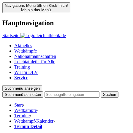
Navigations Menu öffnen
Klick mich!
Ich bin das Menü.
Hauptnavigation
Startseite
Aktuelles
Wettkämpfe
Nationalmannschaften
Leichtathletik für Alle
Training
Wir im DLV
Service
Suchmenü anzeigen
Suchmenü schließen
Suchen
Start
›
Wettkämpfe
›
Termine
›
Wettkampf-Kalender
›
Termin Detail