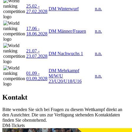
25.02
-
DM Winterwurf
n.n.
27.02.2028
17.06
-
DM Männer/Frauen
n.n.
18.06.2028
21.07
-
DM Nachwuchs 1
n.n.
23.07.2028
DM Mehrkampf
01.09
-
M/W/U
n.n.
03.09.2028
23/U20/U18/U16
Kontakt
Bitte wenden Sie sich bei Fragen zu diesem Wettkampf direkt an
den Ausrichter. Die uns zur Verfügung stehenden Kontaktdaten
finden Sie obenstehend.
DM-Tickets