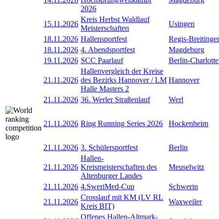
2026
Kreis Herbst Waldlauf
15.11.2026
Usingen
Meisterschaften
18.11.2026
Hallensportfest
Regis-Breitinge
18.11.2026
4. Abendsportfest
Magdeburg
19.11.2026
SCC Paarlauf
Berlin-Charlott
Hallenvergleich der Kreise
21.11.2026
des Bezirks Hannover / LM
Hannover
Halle Masters 2
21.11.2026
36. Werler Straßenlauf
Werl
21.11.2026
Ring Running Series 2026
Hockenheim
21.11.2026
3. Schülersportfest
Berlin
Hallen-
21.11.2026
Kreismeisterschaften des
Meuselwitz
Altenburger Landes
21.11.2026
4.SweriMed-Cup
Schwerin
Crosslauf mit KM (LV RL
21.11.2026
Waxweiler
Kreis BIT)
Offenes Hallen-Altmark-