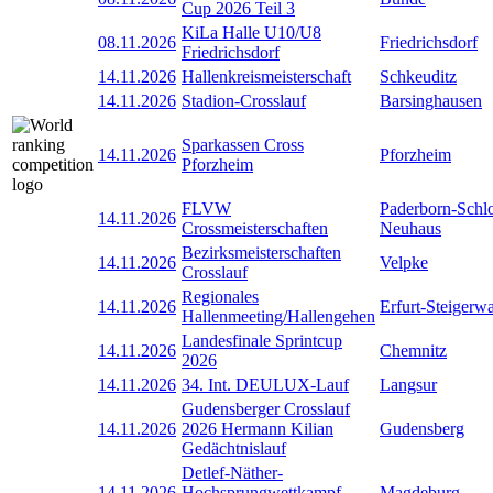
Cup 2026 Teil 3
KiLa Halle U10/U8
08.11.2026
Friedrichsdorf
Friedrichsdorf
14.11.2026
Hallenkreismeisterschaft
Schkeuditz
14.11.2026
Stadion-Crosslauf
Barsinghausen
Sparkassen Cross
14.11.2026
Pforzheim
Pforzheim
FLVW
Paderborn-Schl
14.11.2026
Crossmeisterschaften
Neuhaus
Bezirksmeisterschaften
14.11.2026
Velpke
Crosslauf
Regionales
14.11.2026
Erfurt-Steigerw
Hallenmeeting/Hallengehen
Landesfinale Sprintcup
14.11.2026
Chemnitz
2026
14.11.2026
34. Int. DEULUX-Lauf
Langsur
Gudensberger Crosslauf
14.11.2026
2026 Hermann Kilian
Gudensberg
Gedächtnislauf
Detlef-Näther-
14.11.2026
Hochsprungwettkampf
Magdeburg