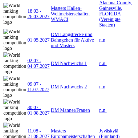
Alachua County,
Masters Hallen-
Gainesville,
18.03
-
Weltmeisterschaften
FLORIDA
26.03.2027
WMACI
(Vereinigte
Staaten)
DM Langstrecke und
01.05.2027
Bahngehen für Aktive
n.n.
und Masters
02.07
-
DM Nachwuchs 1
n.n.
04.07.2027
09.07
-
DM Nachwuchs 2
n.n.
11.07.2027
30.07
-
DM Männer/Frauen
n.n.
01.08.2027
11.08
-
Masters
Jyväskylä
21.08.2027
Europameisterschaften
(Finnland)