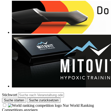
Stichwort
Suche starten
Suche zurücksetzen
Nur World Ranking
Competitions anzeigen