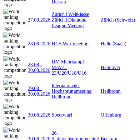
Dessau
Zürich | Weltklasse
27.08.2026
Zürich | Diamond
Zürich (Schweiz)
League Meeting
28.08.2026
HLF-Wurfmeeting
Halle (Saale)
DM Mehrkampf
28.08
-
M/W/U
Hannover
30.08.2026
23/U20/U18/U16
Internationales
29.08
-
Hochsprungmeeting
Heilbronn
30.08.2026
Heilbronn
30.08.2026
Speerwurf
Offenburg
26.
30.08.2026
Stabhochsprungmeeting
Beckum