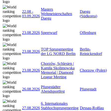
Masters
22.08
-
Daegu
Weltmeisterschaften
03.09.2026
(Südkorea)
Daegu
23.08.2026
Speerwurf
Offenburg
TOP Sprungmeeting
Berlin-
23.08.2026
der LG NORD Berlin
Reinickendorf
Chorzów, Schlesien |
Kamila Skolimowska
23.08.2026
Chorzow (Polen)
Memorial | Diamond
League Meeting
Pfungstädter
26.08.2026
Pfungstadt
Abendsportfest
6. Internationales
27.08.2026
Stabhochsprungmeeting
Dessau-Roßlau