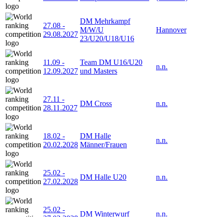
DM Mehrkampf
27.08
-
M/W/U
Hannover
29.08.2027
23/U20/U18/U16
11.09
-
Team DM U16/U20
n.n.
12.09.2027
und Masters
27.11
-
DM Cross
n.n.
28.11.2027
18.02
-
DM Halle
n.n.
20.02.2028
Männer/Frauen
25.02
-
DM Halle U20
n.n.
27.02.2028
25.02
-
DM Winterwurf
n.n.