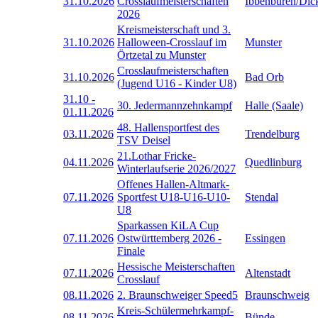
31.10.2026
Crosslaufmeisterschaften
Ibbenbüren/Dic
2026
Kreismeisterschaft und 3.
31.10.2026
Halloween-Crosslauf im
Munster
Örtzetal zu Munster
Crosslaufmeisterschaften
31.10.2026
Bad Orb
(Jugend U16 - Kinder U8)
31.10
-
30. Jedermannzehnkampf
Halle (Saale)
01.11.2026
48. Hallensportfest des
03.11.2026
Trendelburg
TSV Deisel
21.Lothar Fricke-
04.11.2026
Quedlinburg
Winterlaufserie 2026/2027
Offenes Hallen-Altmark-
07.11.2026
Sportfest U18-U16-U10-
Stendal
U8
Sparkassen KiLA Cup
07.11.2026
Ostwürttemberg 2026 -
Essingen
Finale
Hessische Meisterschaften
07.11.2026
Altenstadt
Crosslauf
08.11.2026
2. Braunschweiger Speed5
Braunschweig
Kreis-Schülermehrkampf-
08.11.2026
Bünde