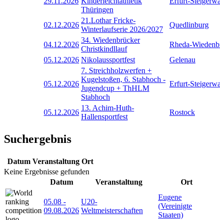
29.11.2026
Kinderleichtathletik
Erfurt-Steigerw
Thüringen
21.Lothar Fricke-
02.12.2026
Quedlinburg
Winterlaufserie 2026/2027
34. Wiedenbrücker
04.12.2026
Rheda-Wiedenb
Christkindllauf
05.12.2026
Nikolaussportfest
Gelenau
7. Streichholzwerfen +
Kugelstoßen, 6. Stabhoch -
05.12.2026
Erfurt-Steigerw
Jugendcup + ThHLM
Stabhoch
13. Achim-Huth-
05.12.2026
Rostock
Hallensportfest
Suchergebnis
Datum
Veranstaltung
Ort
Keine Ergebnisse gefunden
Datum
Veranstaltung
Ort
Eugene
05.08
-
U20-
(Vereinigte
09.08.2026
Weltmeisterschaften
Staaten)