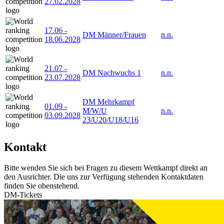
27.02.2028
17.06
-
DM Männer/Frauen
n.n.
18.06.2028
21.07
-
DM Nachwuchs 1
n.n.
23.07.2028
DM Mehrkampf
01.09
-
M/W/U
n.n.
03.09.2028
23/U20/U18/U16
Kontakt
Bitte wenden Sie sich bei Fragen zu diesem Wettkampf direkt an
den Ausrichter. Die uns zur Verfügung stehenden Kontaktdaten
finden Sie obenstehend.
DM-Tickets