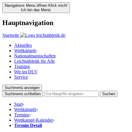
Navigations Menu öffnen
Klick mich!
Ich bin das Menü.
Hauptnavigation
Startseite
Aktuelles
Wettkämpfe
Nationalmannschaften
Leichtathletik für Alle
Training
Wir im DLV
Service
Suchmenü anzeigen
Suchmenü schließen
Suchen
Start
›
Wettkämpfe
›
Termine
›
Wettkampf-Kalender
›
Termin Detail