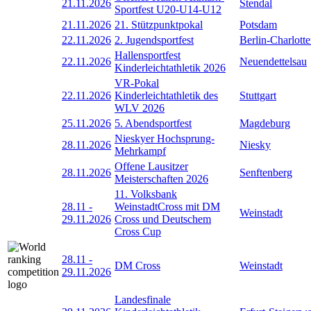
21.11.2026
Stendal
Sportfest U20-U14-U12
21.11.2026
21. Stützpunktpokal
Potsdam
22.11.2026
2. Jugendsportfest
Berlin-Charlott
Hallensportfest
22.11.2026
Neuendettelsau
Kinderleichtathletik 2026
VR-Pokal
22.11.2026
Kinderleichtathletik des
Stuttgart
WLV 2026
25.11.2026
5. Abendsportfest
Magdeburg
Nieskyer Hochsprung-
28.11.2026
Niesky
Mehrkampf
Offene Lausitzer
28.11.2026
Senftenberg
Meisterschaften 2026
11. Volksbank
28.11
-
WeinstadtCross mit DM
Weinstadt
29.11.2026
Cross und Deutschem
Cross Cup
28.11
-
DM Cross
Weinstadt
29.11.2026
Landesfinale