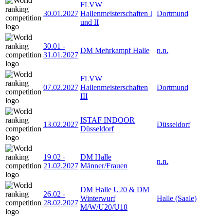
FLVW
30.01.2027
Hallenmeisterschaften I
Dortmund
und II
30.01
-
DM Mehrkampf Halle
n.n.
31.01.2027
FLVW
07.02.2027
Hallenmeisterschaften
Dortmund
III
ISTAF INDOOR
13.02.2027
Düsseldorf
Düsseldorf
19.02
-
DM Halle
n.n.
21.02.2027
Männer/Frauen
DM Halle U20 & DM
26.02
-
Winterwurf
Halle (Saale)
28.02.2027
M/W/U20/U18