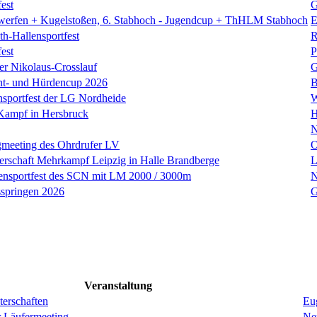
est
G
zwerfen + Kugelstoßen, 6. Stabhoch - Jugendcup + ThHLM Stabhoch
E
h-Hallensportfest
R
est
P
er Nikolaus-Crosslauf
G
nt- und Hürdencup 2026
B
nsportfest der LG Nordheide
W
Kampf in Hersbruck
H
N
gmeeting des Ohrdrufer LV
O
erschaft Mehrkampf Leipzig in Halle Brandberge
L
lensportfest des SCN mit LM 2000 / 3000m
N
sspringen 2026
G
Veranstaltung
erschaften
Eug
r Läufermeeting
Ne