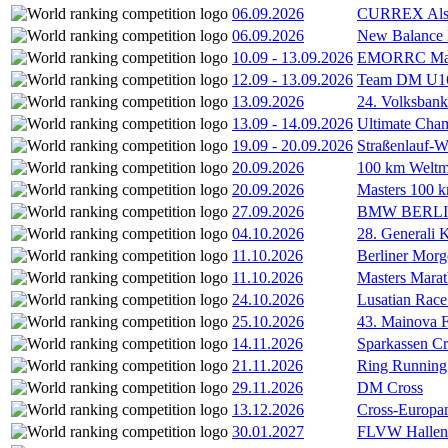
06.09.2026
CURREX Alst
06.09.2026
New Balance
10.09
-
13.09.2026
EMORRC Mast
12.09
-
13.09.2026
Team DM U16/
13.09.2026
24. Volksban
13.09
-
14.09.2026
Ultimate Cha
19.09
-
20.09.2026
Straßenlauf-
20.09.2026
100 km Weltme
20.09.2026
Masters 100 k
27.09.2026
BMW BERL
04.10.2026
28. Generali 
11.10.2026
Berliner Morg
11.10.2026
Masters Marat
24.10.2026
Lusatian Race
25.10.2026
43. Mainova F
14.11.2026
Sparkassen Cr
21.11.2026
Ring Running 
29.11.2026
DM Cross
13.12.2026
Cross-Europam
30.01.2027
FLVW Hallenme