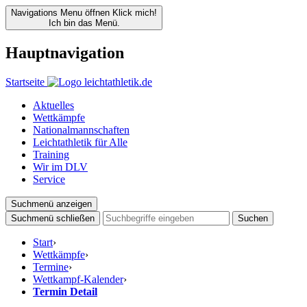
Navigations Menu öffnen
Klick mich!
Ich bin das Menü.
Hauptnavigation
Startseite
Aktuelles
Wettkämpfe
Nationalmannschaften
Leichtathletik für Alle
Training
Wir im DLV
Service
Suchmenü anzeigen
Suchmenü schließen
Suchen
Start
›
Wettkämpfe
›
Termine
›
Wettkampf-Kalender
›
Termin Detail