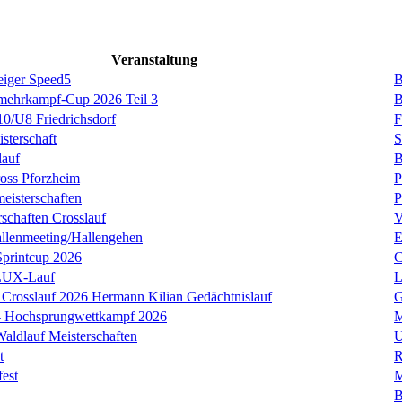
Veranstaltung
eiger Speed5
B
rmehrkampf-Cup 2026 Teil 3
B
0/U8 Friedrichsdorf
F
sterschaft
S
lauf
B
oss Pforzheim
P
isterschaften
P
rschaften Crosslauf
V
llenmeeting/Hallengehen
E
Sprintcup 2026
C
ULUX-Lauf
L
Crosslauf 2026 Hermann Kilian Gedächtnislauf
G
r- Hochsprungwettkampf 2026
M
Waldlauf Meisterschaften
U
t
R
fest
M
B