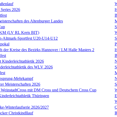
aßenlauf
W
Series 2026
H
tfest
B
eisterschaften des Altenburger Landes
M
Cup
S
t KM (LV RL Kreis BIT)
W
en-Altmark-Sportfest U20-U14-U12
S
tpokal
P
ch der Kreise des Bezirks Hannover / LM Halle Masters 2
H
fest
B
t Kinderleichtathletik 2026
N
erleichtathletik des WLV 2026
S
fest
M
hsprung-Mehrkampf
N
zer Meisterschaften 2026
S
k WeinstadtCross mit DM Cross und Deutschem Cross Cup
W
inderleichtathletik Thüringen
E
W
cke-Winterlaufserie 2026/2027
Q
cker Christkindllauf
R