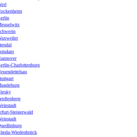
erl
ockenheim
erlin
euselwitz
chwerin
axweiler
tendal
otsdam
annover
erlin-Charlottenburg
euendettelsau
tuttgart
agdeburg
iesky
enftenberg
einstadt
rfurt-Steigerwald
einstadt
uedlinburg
heda-Wiedenbrück