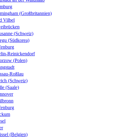
mburg
rmingham (Großbritannien)
d Vilbel
eibrücken
usanne (Schweiz)
egu (Südkorea)
fenburg
rlin-Reinickendorf
orzow (Polen)
ungstadt
ssau-Roßlau
rich (Schweiz)
le (Saale)
nnover
ilbronn
fenburg
ckum
sel
er
ssel (Belgien)