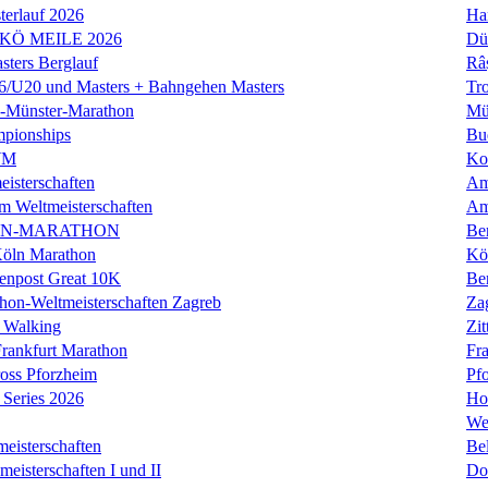
erlauf 2026
Ha
 KÖ MEILE 2026
Dü
ers Berglauf
Râ
U20 und Masters + Bahngehen Masters
Tro
k-Münster-Marathon
Mü
mpionships
Bu
WM
Ko
isterschaften
Am
m Weltmeisterschaften
Am
IN-MARATHON
Ber
Köln Marathon
Kö
enpost Great 10K
Ber
hon-Weltmeisterschaften Zagreb
Za
 Walking
Zit
rankfurt Marathon
Fra
oss Pforzheim
Pf
Series 2026
Ho
We
eisterschaften
Bel
isterschaften I und II
Do