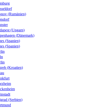
mburg
sseldorf
șnov (Rumänien)
isdorf
nster
dapest (Ungarn)
penhagen (Dänemark)
es (Spanien)
es (Spanien)
lin
ln
lin
greb (Kroatien)
tau
nkfurt
orzheim
ckenheim
instadt
grad (Serbien)
rtmund