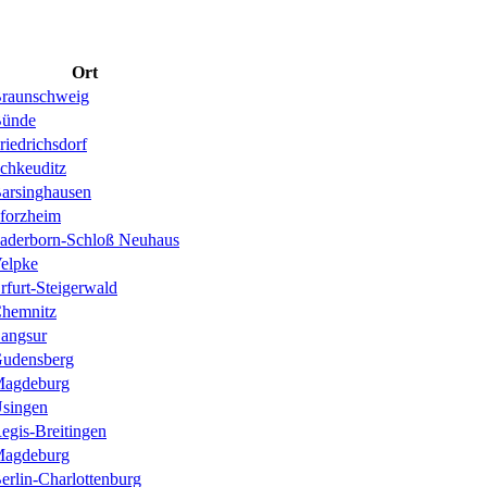
Ort
raunschweig
ünde
riedrichsdorf
chkeuditz
arsinghausen
forzheim
aderborn-Schloß Neuhaus
elpke
rfurt-Steigerwald
hemnitz
angsur
udensberg
agdeburg
singen
egis-Breitingen
agdeburg
erlin-Charlottenburg