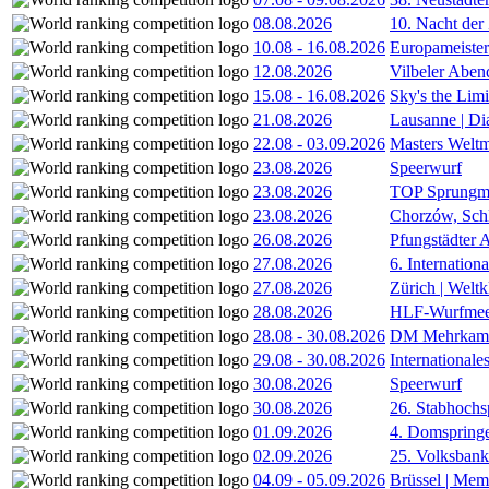
08.08.2026
10. Nacht der
10.08
-
16.08.2026
Europameister
12.08.2026
Vilbeler Aben
15.08
-
16.08.2026
Sky's the Lim
21.08.2026
Lausanne | D
22.08
-
03.09.2026
Masters Weltm
23.08.2026
Speerwurf
23.08.2026
TOP Sprungm
23.08.2026
Chorzów, Sch
26.08.2026
Pfungstädter 
27.08.2026
6. Internatio
27.08.2026
Zürich | Welt
28.08.2026
HLF-Wurfmee
28.08
-
30.08.2026
DM Mehrkamp
29.08
-
30.08.2026
International
30.08.2026
Speerwurf
30.08.2026
26. Stabhochs
01.09.2026
4. Domspring
02.09.2026
25. Volksbank 
04.09
-
05.09.2026
Brüssel | Mem