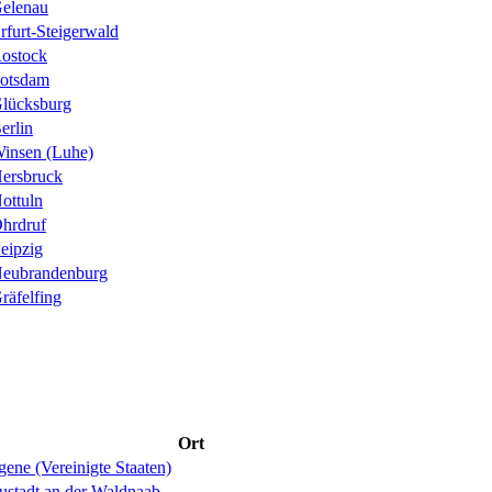
elenau
rfurt-Steigerwald
ostock
otsdam
lücksburg
erlin
insen (Luhe)
ersbruck
ottuln
hrdruf
eipzig
eubrandenburg
räfelfing
Ort
ene (Vereinigte Staaten)
ustadt an der Waldnaab