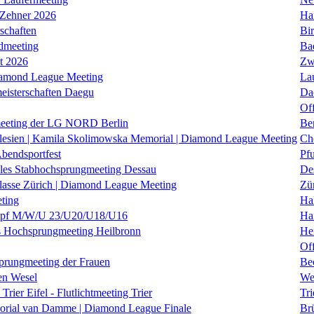
 Zehner 2026
Ha
schaften
Bi
dmeeting
Ba
it 2026
Zw
iamond League Meeting
La
eisterschaften Daegu
Da
Of
eeting der LG NORD Berlin
Be
lesien | Kamila Skolimowska Memorial | Diamond League Meeting
Ch
Abendsportfest
Pf
nales Stabhochsprungmeeting Dessau
De
klasse Zürich | Diamond League Meeting
Zü
ting
Hal
f M/W/U 23/U20/U18/U16
Ha
es Hochsprungmeeting Heilbronn
He
Of
prungmeeting der Frauen
Be
en Wesel
We
Trier Eifel - Flutlichtmeeting Trier
Tri
orial van Damme | Diamond League Finale
Brü