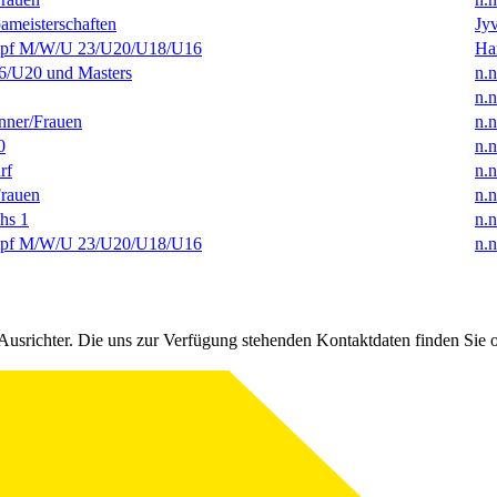
ameisterschaften
Jyv
f M/W/U 23/U20/U18/U16
Ha
/U20 und Masters
n.n
n.n
ner/Frauen
n.n
0
n.n
rf
n.n
rauen
n.n
hs 1
n.n
f M/W/U 23/U20/U18/U16
n.n
Ausrichter. Die uns zur Verfügung stehenden Kontaktdaten finden Sie 