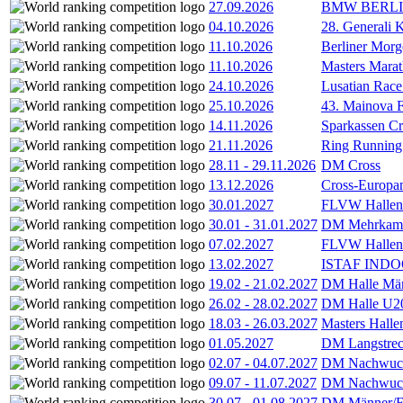
27.09.2026
BMW BERL
04.10.2026
28. Generali 
11.10.2026
Berliner Morg
11.10.2026
Masters Marat
24.10.2026
Lusatian Race
25.10.2026
43. Mainova F
14.11.2026
Sparkassen Cr
21.11.2026
Ring Running 
28.11
-
29.11.2026
DM Cross
13.12.2026
Cross-Europam
30.01.2027
FLVW Hallenme
30.01
-
31.01.2027
DM Mehrkamp
07.02.2027
FLVW Hallenme
13.02.2027
ISTAF INDOO
19.02
-
21.02.2027
DM Halle Män
26.02
-
28.02.2027
DM Halle U2
18.03
-
26.03.2027
Masters Hall
01.05.2027
DM Langstrec
02.07
-
04.07.2027
DM Nachwuc
09.07
-
11.07.2027
DM Nachwuc
30.07
-
01.08.2027
DM Männer/F