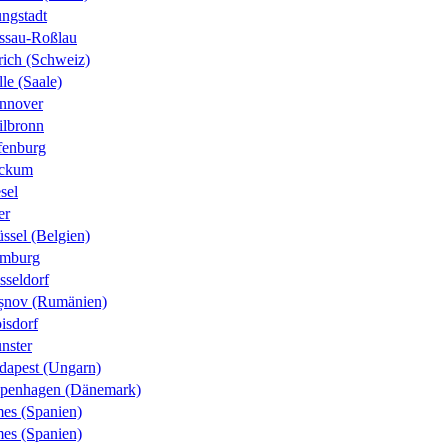
ungstadt
ssau-Roßlau
rich (Schweiz)
le (Saale)
nnover
ilbronn
fenburg
ckum
sel
er
ssel (Belgien)
mburg
sseldorf
șnov (Rumänien)
isdorf
nster
dapest (Ungarn)
penhagen (Dänemark)
es (Spanien)
es (Spanien)