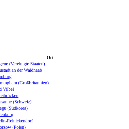
Ort
ene (Vereinigte Staaten)
ustadt an der Waldnaab
mburg
rmingham (Großbritannien)
d Vilbel
eibrücken
usanne (Schweiz)
egu (Südkorea)
fenburg
rlin-Reinickendorf
orzow (Polen)