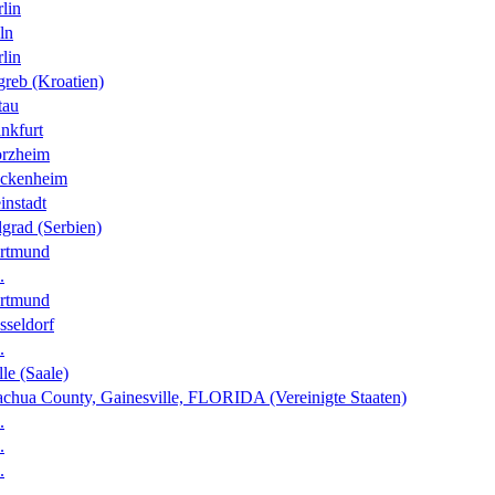
lin
ln
lin
greb (Kroatien)
tau
nkfurt
orzheim
ckenheim
instadt
grad (Serbien)
rtmund
.
rtmund
sseldorf
.
le (Saale)
achua County, Gainesville, FLORIDA (Vereinigte Staaten)
.
.
.
.