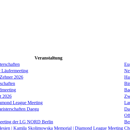
Veranstaltung
erschaften
Eug
r Läufermeeting
Ne
 Zehner 2026
Ha
schaften
Bi
dmeeting
Ba
it 2026
Zw
iamond League Meeting
La
eisterschaften Daegu
Da
Of
eeting der LG NORD Berlin
Be
lesien | Kamila Skolimowska Memorial | Diamond League Meeting
Ch