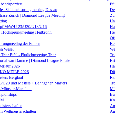
Abendsportfest
Pf
nales Stabhochsprungmeeting Dessau
De
klasse Zürich | Diamond League Meeting
Zü
ting
Hal
f M/W/U 23/U20/U18/U16
Ha
es Hochsprungmeeting Heilbronn
He
Of
prungmeeting der Frauen
Be
en Wesel
We
Trier Eifel - Flutlichtmeeting Trier
Tri
orial van Damme | Diamond League Finale
Brü
erlauf 2026
Ha
 KÖ MEILE 2026
Dü
ers Berglauf
Râ
U20 und Masters + Bahngehen Masters
Tro
k-Münster-Marathon
Mü
mpionships
Bu
WM
Ko
isterschaften
Am
m Weltmeisterschaften
Am