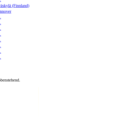
äskylä (Finnland)
nnover
.
.
.
.
.
.
.
.
obenstehend.