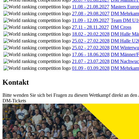
11.08
-
21.08.2027
Masters Europ
27.08
-
29.08.2027
DM Mehrkamp
11.09
-
12.09.2027
Team DM U16
27.11
-
28.11.2027
DM Cross
18.02
-
20.02.2028
DM Halle Män
25.02
-
27.02.2028
DM Halle U2
25.02
-
27.02.2028
DM Winterwu
17.06
-
18.06.2028
DM Männer/F
21.07
-
23.07.2028
DM Nachwuc
01.09
-
03.09.2028
DM Mehrkamp
Kontakt
Bitte wenden Sie sich bei Fragen zu diesem Wettkampf direkt an den 
DM-Tickets