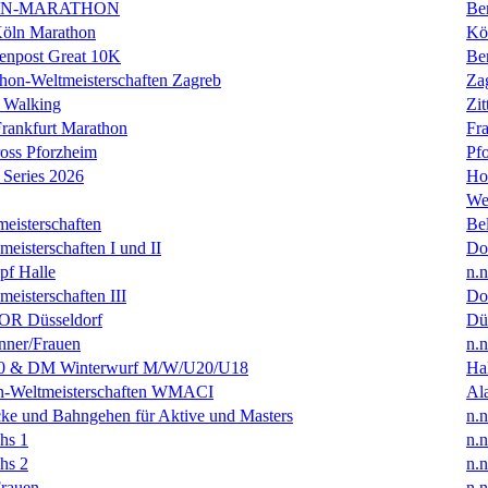
IN-MARATHON
Ber
Köln Marathon
Kö
enpost Great 10K
Ber
hon-Weltmeisterschaften Zagreb
Za
 Walking
Zit
rankfurt Marathon
Fra
oss Pforzheim
Pf
Series 2026
Ho
We
eisterschaften
Bel
isterschaften I und II
Do
f Halle
n.n
isterschaften III
Do
R Düsseldorf
Dü
ner/Frauen
n.n
0 & DM Winterwurf M/W/U20/U18
Hal
en-Weltmeisterschaften WMACI
Al
ke und Bahngehen für Aktive und Masters
n.n
hs 1
n.n
hs 2
n.n
rauen
n.n