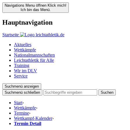
Navigations Menu öffnen
Klick mich!
Ich bin das Menü.
Hauptnavigation
Startseite
Aktuelles
Wettkämpfe
Nationalmannschaften
Leichtathletik für Alle
Training
Wir im DLV
Service
Suchmenü anzeigen
Suchmenü schließen
Suchen
Start
›
Wettkämpfe
›
Termine
›
Wettkampf-Kalender
›
Termin Detail