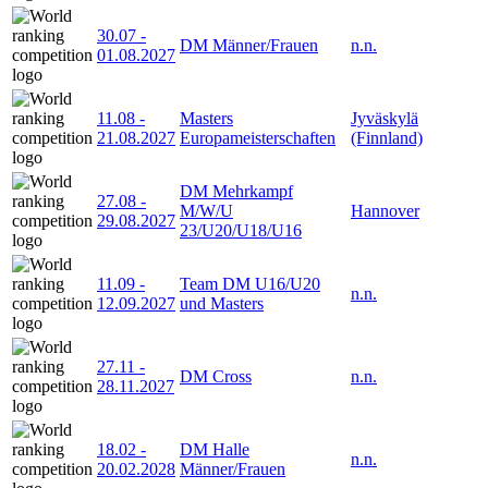
30.07
-
DM Männer/Frauen
n.n.
01.08.2027
11.08
-
Masters
Jyväskylä
21.08.2027
Europameisterschaften
(Finnland)
DM Mehrkampf
27.08
-
M/W/U
Hannover
29.08.2027
23/U20/U18/U16
11.09
-
Team DM U16/U20
n.n.
12.09.2027
und Masters
27.11
-
DM Cross
n.n.
28.11.2027
18.02
-
DM Halle
n.n.
20.02.2028
Männer/Frauen