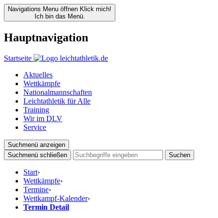
Navigations Menu öffnen
Klick mich!
Ich bin das Menü.
Hauptnavigation
Startseite
Aktuelles
Wettkämpfe
Nationalmannschaften
Leichtathletik für Alle
Training
Wir im DLV
Service
Suchmenü anzeigen
Suchmenü schließen
Suchen
Start
›
Wettkämpfe
›
Termine
›
Wettkampf-Kalender
›
Termin Detail