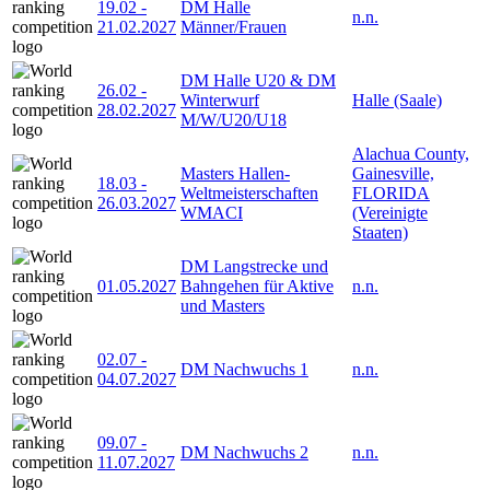
19.02
-
DM Halle
n.n.
21.02.2027
Männer/Frauen
DM Halle U20 & DM
26.02
-
Winterwurf
Halle (Saale)
28.02.2027
M/W/U20/U18
Alachua County,
Masters Hallen-
Gainesville,
18.03
-
Weltmeisterschaften
FLORIDA
26.03.2027
WMACI
(Vereinigte
Staaten)
DM Langstrecke und
01.05.2027
Bahngehen für Aktive
n.n.
und Masters
02.07
-
DM Nachwuchs 1
n.n.
04.07.2027
09.07
-
DM Nachwuchs 2
n.n.
11.07.2027