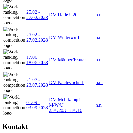
25.02
-
DM Halle U20
n.n.
27.02.2028
25.02
-
DM Winterwurf
n.n.
27.02.2028
17.06
-
DM Männer/Frauen
n.n.
18.06.2028
21.07
-
DM Nachwuchs 1
n.n.
23.07.2028
DM Mehrkampf
01.09
-
M/W/U
n.n.
03.09.2028
23/U20/U18/U16
Kontakt