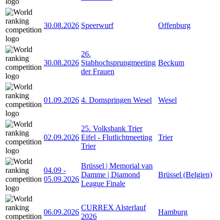
30.08.2026
Speerwurf
Offenburg
26.
30.08.2026
Stabhochsprungmeeting
Beckum
der Frauen
01.09.2026
4. Domspringen Wesel
Wesel
25. Volksbank Trier
02.09.2026
Eifel - Flutlichtmeeting
Trier
Trier
Brüssel | Memorial van
04.09
-
Damme | Diamond
Brüssel (Belgien)
05.09.2026
League Finale
CURREX Alsterlauf
06.09.2026
Hamburg
2026