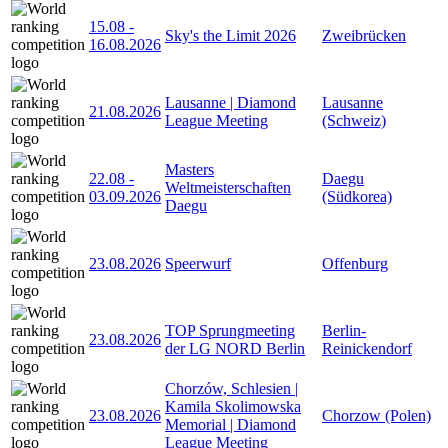
15.08
-
Sky's the Limit 2026
Zweibrücken
16.08.2026
Lausanne | Diamond
Lausanne
21.08.2026
League Meeting
(Schweiz)
Masters
22.08
-
Daegu
Weltmeisterschaften
03.09.2026
(Südkorea)
Daegu
23.08.2026
Speerwurf
Offenburg
TOP Sprungmeeting
Berlin-
23.08.2026
der LG NORD Berlin
Reinickendorf
Chorzów, Schlesien |
Kamila Skolimowska
23.08.2026
Chorzow (Polen)
Memorial | Diamond
League Meeting