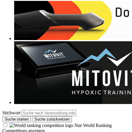
Stichwort
Suche starten
Suche zurücksetzen
Nur World Ranking
Competitions anzeigen