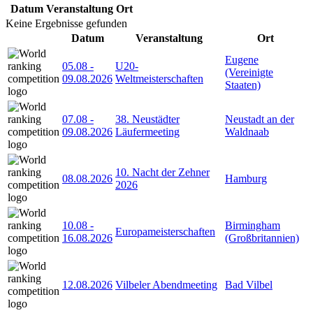
Datum
Veranstaltung
Ort
Keine Ergebnisse gefunden
Datum
Veranstaltung
Ort
Eugene
05.08
-
U20-
(Vereinigte
09.08.2026
Weltmeisterschaften
Staaten)
07.08
-
38. Neustädter
Neustadt an der
09.08.2026
Läufermeeting
Waldnaab
10. Nacht der Zehner
08.08.2026
Hamburg
2026
10.08
-
Birmingham
Europameisterschaften
16.08.2026
(Großbritannien)
12.08.2026
Vilbeler Abendmeeting
Bad Vilbel