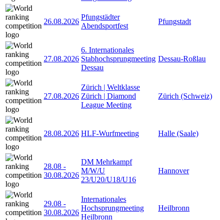
Pfungstädter
26.08.2026
Pfungstadt
Abendsportfest
6. Internationales
27.08.2026
Stabhochsprungmeeting
Dessau-Roßlau
Dessau
Zürich | Weltklasse
27.08.2026
Zürich | Diamond
Zürich (Schweiz)
League Meeting
28.08.2026
HLF-Wurfmeeting
Halle (Saale)
DM Mehrkampf
28.08
-
M/W/U
Hannover
30.08.2026
23/U20/U18/U16
Internationales
29.08
-
Hochsprungmeeting
Heilbronn
30.08.2026
Heilbronn