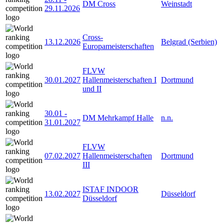
DM Cross
Weinstadt
29.11.2026
Cross-
13.12.2026
Belgrad (Serbien)
Europameisterschaften
FLVW
30.01.2027
Hallenmeisterschaften I
Dortmund
und II
30.01
-
DM Mehrkampf Halle
n.n.
31.01.2027
FLVW
07.02.2027
Hallenmeisterschaften
Dortmund
III
ISTAF INDOOR
13.02.2027
Düsseldorf
Düsseldorf