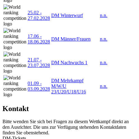
25.02
-
DM Winterwurf
n.n.
27.02.2028
17.06
-
DM Männer/Frauen
n.n.
18.06.2028
21.07
-
DM Nachwuchs 1
n.n.
23.07.2028
DM Mehrkampf
01.09
-
M/W/U
n.n.
03.09.2028
23/U20/U18/U16
Kontakt
Bitte wenden Sie sich bei Fragen zu diesem Wettkampf direkt an
den Ausrichter. Die uns zur Verfügung stehenden Kontaktdaten
finden Sie obenstehend.
DM-Tickets