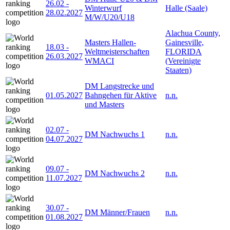
26.02
-
Winterwurf
Halle (Saale)
28.02.2027
M/W/U20/U18
Alachua County,
Masters Hallen-
Gainesville,
18.03
-
Weltmeisterschaften
FLORIDA
26.03.2027
WMACI
(Vereinigte
Staaten)
DM Langstrecke und
01.05.2027
Bahngehen für Aktive
n.n.
und Masters
02.07
-
DM Nachwuchs 1
n.n.
04.07.2027
09.07
-
DM Nachwuchs 2
n.n.
11.07.2027
30.07
-
DM Männer/Frauen
n.n.
01.08.2027