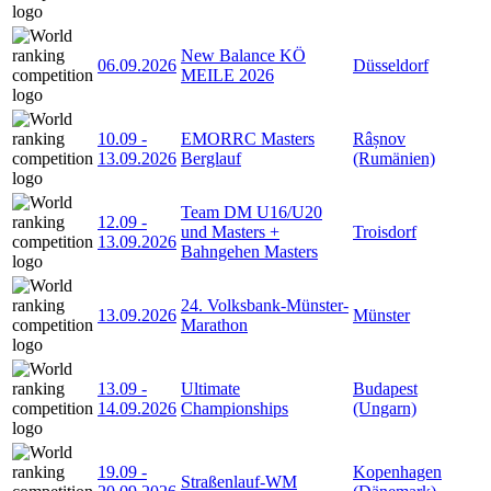
New Balance KÖ
06.09.2026
Düsseldorf
MEILE 2026
10.09
-
EMORRC Masters
Râșnov
13.09.2026
Berglauf
(Rumänien)
Team DM U16/U20
12.09
-
und Masters +
Troisdorf
13.09.2026
Bahngehen Masters
24. Volksbank-Münster-
13.09.2026
Münster
Marathon
13.09
-
Ultimate
Budapest
14.09.2026
Championships
(Ungarn)
19.09
-
Kopenhagen
Straßenlauf-WM