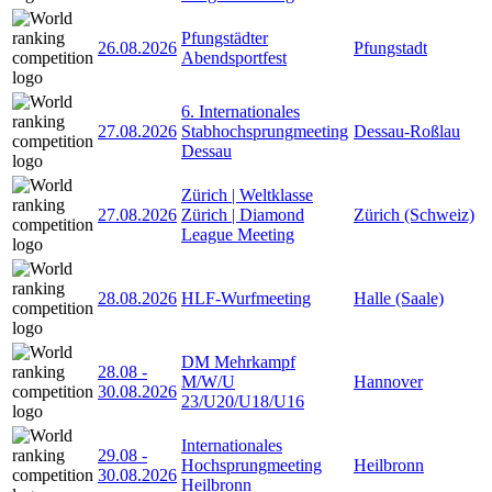
Pfungstädter
26.08.2026
Pfungstadt
Abendsportfest
6. Internationales
27.08.2026
Stabhochsprungmeeting
Dessau-Roßlau
Dessau
Zürich | Weltklasse
27.08.2026
Zürich | Diamond
Zürich (Schweiz)
League Meeting
28.08.2026
HLF-Wurfmeeting
Halle (Saale)
DM Mehrkampf
28.08
-
M/W/U
Hannover
30.08.2026
23/U20/U18/U16
Internationales
29.08
-
Hochsprungmeeting
Heilbronn
30.08.2026
Heilbronn