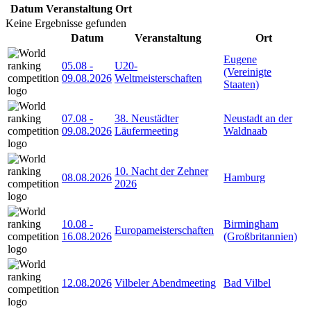
Datum
Veranstaltung
Ort
Keine Ergebnisse gefunden
Datum
Veranstaltung
Ort
Eugene
05.08
-
U20-
(Vereinigte
09.08.2026
Weltmeisterschaften
Staaten)
07.08
-
38. Neustädter
Neustadt an der
09.08.2026
Läufermeeting
Waldnaab
10. Nacht der Zehner
08.08.2026
Hamburg
2026
10.08
-
Birmingham
Europameisterschaften
16.08.2026
(Großbritannien)
12.08.2026
Vilbeler Abendmeeting
Bad Vilbel