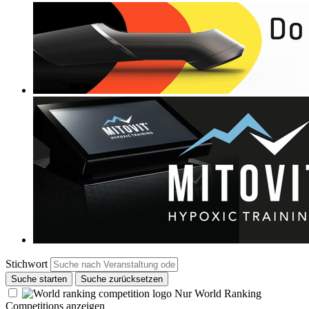
Stichwort
Suche starten
Suche zurücksetzen
Nur World Ranking
Competitions anzeigen