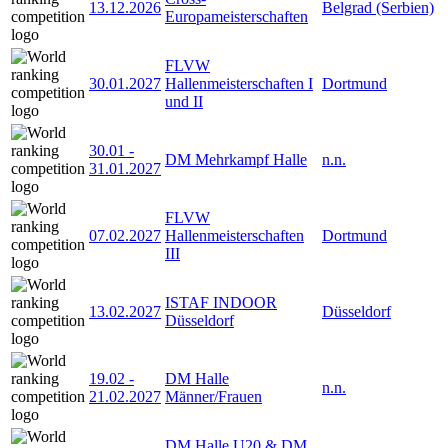
13.12.2026
Belgrad (Serbien)
Europameisterschaften
FLVW
30.01.2027
Hallenmeisterschaften I
Dortmund
und II
30.01
-
DM Mehrkampf Halle
n.n.
31.01.2027
FLVW
07.02.2027
Hallenmeisterschaften
Dortmund
III
ISTAF INDOOR
13.02.2027
Düsseldorf
Düsseldorf
19.02
-
DM Halle
n.n.
21.02.2027
Männer/Frauen
DM Halle U20 & DM