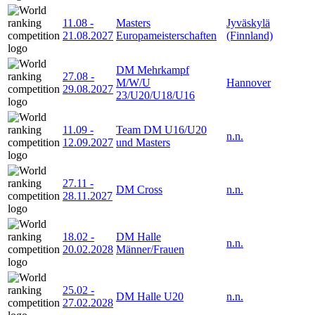
11.08
-
Masters
Jyväskylä
21.08.2027
Europameisterschaften
(Finnland)
DM Mehrkampf
27.08
-
M/W/U
Hannover
29.08.2027
23/U20/U18/U16
11.09
-
Team DM U16/U20
n.n.
12.09.2027
und Masters
27.11
-
DM Cross
n.n.
28.11.2027
18.02
-
DM Halle
n.n.
20.02.2028
Männer/Frauen
25.02
-
DM Halle U20
n.n.
27.02.2028