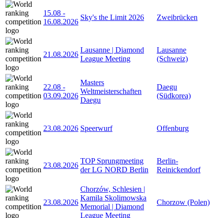
15.08
-
Sky's the Limit 2026
Zweibrücken
16.08.2026
Lausanne | Diamond
Lausanne
21.08.2026
League Meeting
(Schweiz)
Masters
22.08
-
Daegu
Weltmeisterschaften
03.09.2026
(Südkorea)
Daegu
23.08.2026
Speerwurf
Offenburg
TOP Sprungmeeting
Berlin-
23.08.2026
der LG NORD Berlin
Reinickendorf
Chorzów, Schlesien |
Kamila Skolimowska
23.08.2026
Chorzow (Polen)
Memorial | Diamond
League Meeting