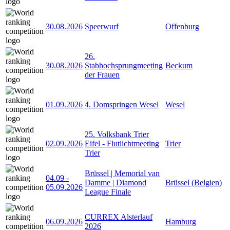
30.08.2026
Speerwurf
Offenburg
26.
30.08.2026
Stabhochsprungmeeting
Beckum
der Frauen
01.09.2026
4. Domspringen Wesel
Wesel
25. Volksbank Trier
02.09.2026
Eifel - Flutlichtmeeting
Trier
Trier
Brüssel | Memorial van
04.09
-
Damme | Diamond
Brüssel (Belgien)
05.09.2026
League Finale
CURREX Alsterlauf
06.09.2026
Hamburg
2026