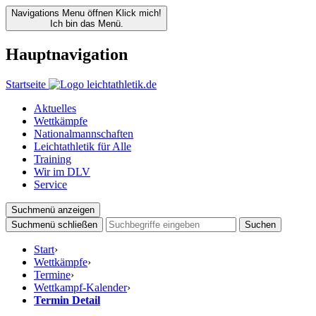
Navigations Menu öffnen
Klick mich!
Ich bin das Menü.
Hauptnavigation
Startseite
Aktuelles
Wettkämpfe
Nationalmannschaften
Leichtathletik für Alle
Training
Wir im DLV
Service
Suchmenü anzeigen
Suchmenü schließen
Suchen
Start
›
Wettkämpfe
›
Termine
›
Wettkampf-Kalender
›
Termin Detail