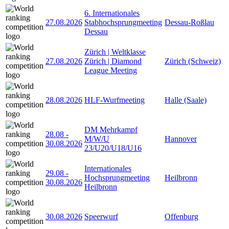
6. Internationales
27.08.2026
Stabhochsprungmeeting
Dessau-Roßlau
Dessau
Zürich | Weltklasse
27.08.2026
Zürich | Diamond
Zürich (Schweiz)
League Meeting
28.08.2026
HLF-Wurfmeeting
Halle (Saale)
DM Mehrkampf
28.08
-
M/W/U
Hannover
30.08.2026
23/U20/U18/U16
Internationales
29.08
-
Hochsprungmeeting
Heilbronn
30.08.2026
Heilbronn
30.08.2026
Speerwurf
Offenburg