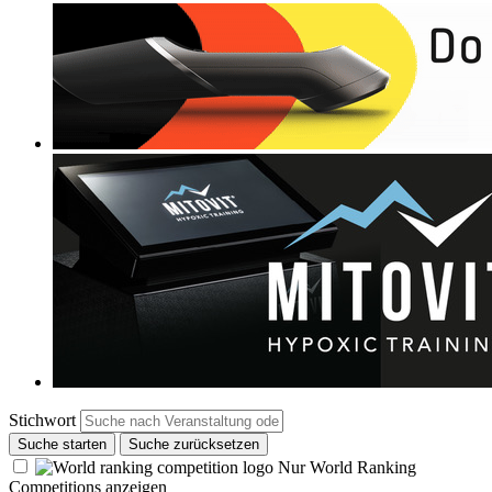
Stichwort
Suche starten
Suche zurücksetzen
Nur World Ranking
Competitions anzeigen