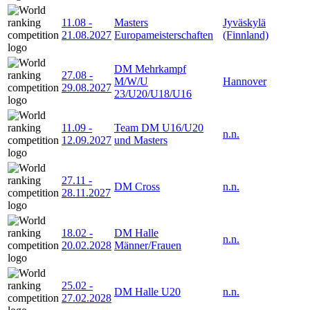
11.08
-
Masters
Jyväskylä
21.08.2027
Europameisterschaften
(Finnland)
DM Mehrkampf
27.08
-
M/W/U
Hannover
29.08.2027
23/U20/U18/U16
11.09
-
Team DM U16/U20
n.n.
12.09.2027
und Masters
27.11
-
DM Cross
n.n.
28.11.2027
18.02
-
DM Halle
n.n.
20.02.2028
Männer/Frauen
25.02
-
DM Halle U20
n.n.
27.02.2028