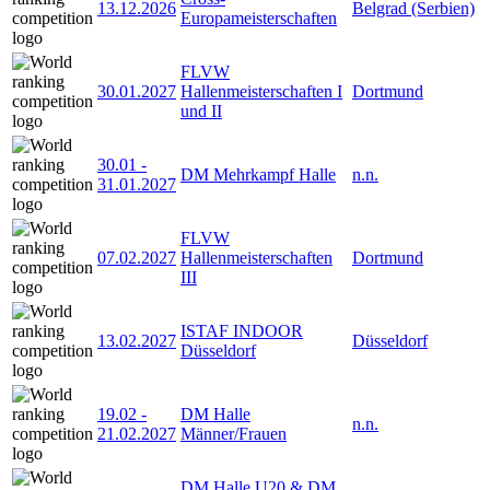
13.12.2026
Belgrad (Serbien)
Europameisterschaften
FLVW
30.01.2027
Hallenmeisterschaften I
Dortmund
und II
30.01
-
DM Mehrkampf Halle
n.n.
31.01.2027
FLVW
07.02.2027
Hallenmeisterschaften
Dortmund
III
ISTAF INDOOR
13.02.2027
Düsseldorf
Düsseldorf
19.02
-
DM Halle
n.n.
21.02.2027
Männer/Frauen
DM Halle U20 & DM