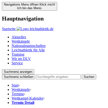
Navigations Menu öffnen
Klick mich!
Ich bin das Menü.
Hauptnavigation
Startseite
Aktuelles
Wettkämpfe
Nationalmannschaften
Leichtathletik für Alle
Training
Wir im DLV
Service
Suchmenü anzeigen
Suchmenü schließen
Suchen
Start
›
Wettkämpfe
›
Termine
›
Wettkampf-Kalender
›
Termin Detail