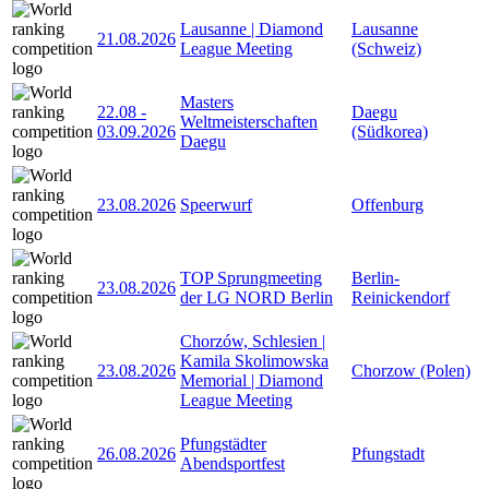
Lausanne | Diamond
Lausanne
21.08.2026
League Meeting
(Schweiz)
Masters
22.08
-
Daegu
Weltmeisterschaften
03.09.2026
(Südkorea)
Daegu
23.08.2026
Speerwurf
Offenburg
TOP Sprungmeeting
Berlin-
23.08.2026
der LG NORD Berlin
Reinickendorf
Chorzów, Schlesien |
Kamila Skolimowska
23.08.2026
Chorzow (Polen)
Memorial | Diamond
League Meeting
Pfungstädter
26.08.2026
Pfungstadt
Abendsportfest