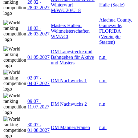
26.02
-
Winterwurf
Halle (Saale)
28.02.2027
M/W/U20/U18
Alachua County,
Masters Hallen-
Gainesville,
18.03
-
Weltmeisterschaften
FLORIDA
26.03.2027
WMACI
(Vereinigte
Staaten)
DM Langstrecke und
01.05.2027
Bahngehen für Aktive
n.n.
und Masters
02.07
-
DM Nachwuchs 1
n.n.
04.07.2027
09.07
-
DM Nachwuchs 2
n.n.
11.07.2027
30.07
-
DM Männer/Frauen
n.n.
01.08.2027