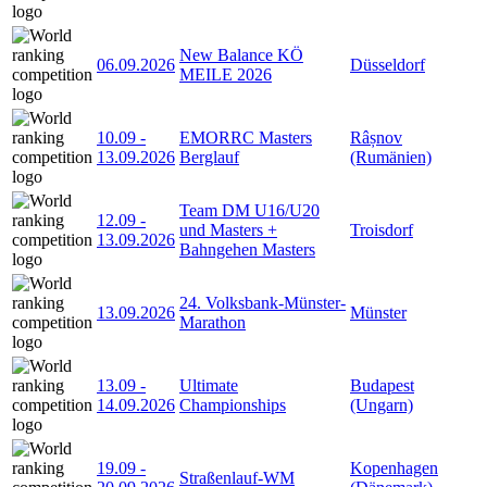
New Balance KÖ
06.09.2026
Düsseldorf
MEILE 2026
10.09
-
EMORRC Masters
Râșnov
13.09.2026
Berglauf
(Rumänien)
Team DM U16/U20
12.09
-
und Masters +
Troisdorf
13.09.2026
Bahngehen Masters
24. Volksbank-Münster-
13.09.2026
Münster
Marathon
13.09
-
Ultimate
Budapest
14.09.2026
Championships
(Ungarn)
19.09
-
Kopenhagen
Straßenlauf-WM