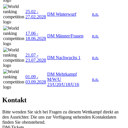
25.02
-
DM Winterwurf
n.n.
27.02.2028
17.06
-
DM Männer/Frauen
n.n.
18.06.2028
21.07
-
DM Nachwuchs 1
n.n.
23.07.2028
DM Mehrkampf
01.09
-
M/W/U
n.n.
03.09.2028
23/U20/U18/U16
Kontakt
Bitte wenden Sie sich bei Fragen zu diesem Wettkampf direkt an
den Ausrichter. Die uns zur Verfügung stehenden Kontaktdaten
finden Sie obenstehend.
DM-Tickets