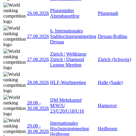
Pfungstädter
26.08.2026
Pfungstadt
Abendsportfest
6. Internationales
27.08.2026
Stabhochsprungmeeting
Dessau-Roßlau
Dessau
Zürich | Weltklasse
27.08.2026
Zürich | Diamond
Zürich (Schweiz)
League Meeting
28.08.2026
HLF-Wurfmeeting
Halle (Saale)
DM Mehrkampf
28.08
-
M/W/U
Hannover
30.08.2026
23/U20/U18/U16
Internationales
29.08
-
Hochsprungmeeting
Heilbronn
30.08.2026
Heilbronn