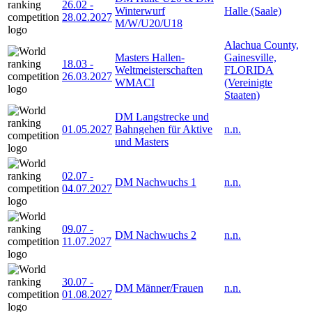
26.02
-
Winterwurf
Halle (Saale)
28.02.2027
M/W/U20/U18
Alachua County,
Masters Hallen-
Gainesville,
18.03
-
Weltmeisterschaften
FLORIDA
26.03.2027
WMACI
(Vereinigte
Staaten)
DM Langstrecke und
01.05.2027
Bahngehen für Aktive
n.n.
und Masters
02.07
-
DM Nachwuchs 1
n.n.
04.07.2027
09.07
-
DM Nachwuchs 2
n.n.
11.07.2027
30.07
-
DM Männer/Frauen
n.n.
01.08.2027