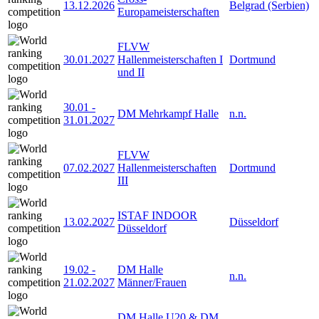
13.12.2026
Belgrad (Serbien)
Europameisterschaften
FLVW
30.01.2027
Hallenmeisterschaften I
Dortmund
und II
30.01
-
DM Mehrkampf Halle
n.n.
31.01.2027
FLVW
07.02.2027
Hallenmeisterschaften
Dortmund
III
ISTAF INDOOR
13.02.2027
Düsseldorf
Düsseldorf
19.02
-
DM Halle
n.n.
21.02.2027
Männer/Frauen
DM Halle U20 & DM