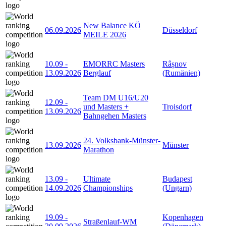
New Balance KÖ
06.09.2026
Düsseldorf
MEILE 2026
10.09
-
EMORRC Masters
Râșnov
13.09.2026
Berglauf
(Rumänien)
Team DM U16/U20
12.09
-
und Masters +
Troisdorf
13.09.2026
Bahngehen Masters
24. Volksbank-Münster-
13.09.2026
Münster
Marathon
13.09
-
Ultimate
Budapest
14.09.2026
Championships
(Ungarn)
19.09
-
Kopenhagen
Straßenlauf-WM