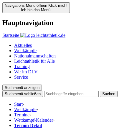
Navigations Menu öffnen
Klick mich!
Ich bin das Menü.
Hauptnavigation
Startseite
Aktuelles
Wettkämpfe
Nationalmannschaften
Leichtathletik für Alle
Training
Wir im DLV
Service
Suchmenü anzeigen
Suchmenü schließen
Suchen
Start
›
Wettkämpfe
›
Termine
›
Wettkampf-Kalender
›
Termin Detail