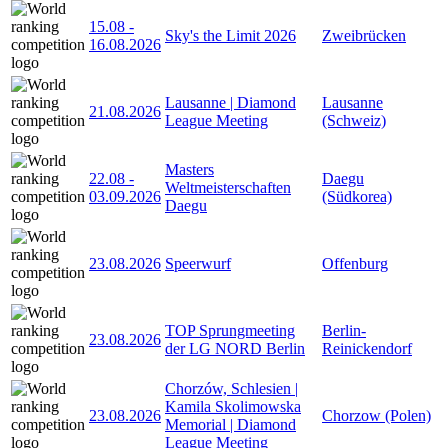
15.08
-
Sky's the Limit 2026
Zweibrücken
16.08.2026
Lausanne | Diamond
Lausanne
21.08.2026
League Meeting
(Schweiz)
Masters
22.08
-
Daegu
Weltmeisterschaften
03.09.2026
(Südkorea)
Daegu
23.08.2026
Speerwurf
Offenburg
TOP Sprungmeeting
Berlin-
23.08.2026
der LG NORD Berlin
Reinickendorf
Chorzów, Schlesien |
Kamila Skolimowska
23.08.2026
Chorzow (Polen)
Memorial | Diamond
League Meeting