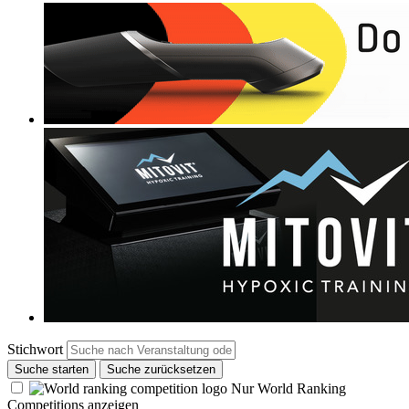
Stichwort
Suche starten
Suche zurücksetzen
Nur World Ranking
Competitions anzeigen