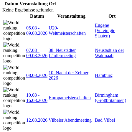
Datum
Veranstaltung
Ort
Keine Ergebnisse gefunden
Datum
Veranstaltung
Ort
Eugene
05.08
-
U20-
(Vereinigte
09.08.2026
Weltmeisterschaften
Staaten)
07.08
-
38. Neustädter
Neustadt an der
09.08.2026
Läufermeeting
Waldnaab
10. Nacht der Zehner
08.08.2026
Hamburg
2026
10.08
-
Birmingham
Europameisterschaften
16.08.2026
(Großbritannien)
12.08.2026
Vilbeler Abendmeeting
Bad Vilbel