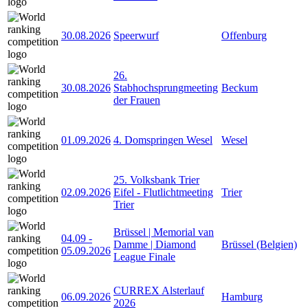
30.08.2026
Speerwurf
Offenburg
26.
30.08.2026
Stabhochsprungmeeting
Beckum
der Frauen
01.09.2026
4. Domspringen Wesel
Wesel
25. Volksbank Trier
02.09.2026
Eifel - Flutlichtmeeting
Trier
Trier
Brüssel | Memorial van
04.09
-
Damme | Diamond
Brüssel (Belgien)
05.09.2026
League Finale
CURREX Alsterlauf
06.09.2026
Hamburg
2026