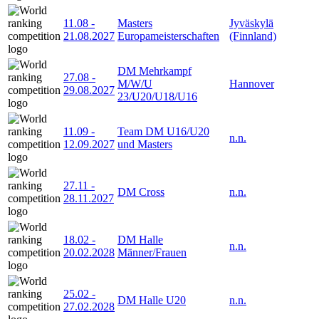
11.08
-
Masters
Jyväskylä
21.08.2027
Europameisterschaften
(Finnland)
DM Mehrkampf
27.08
-
M/W/U
Hannover
29.08.2027
23/U20/U18/U16
11.09
-
Team DM U16/U20
n.n.
12.09.2027
und Masters
27.11
-
DM Cross
n.n.
28.11.2027
18.02
-
DM Halle
n.n.
20.02.2028
Männer/Frauen
25.02
-
DM Halle U20
n.n.
27.02.2028