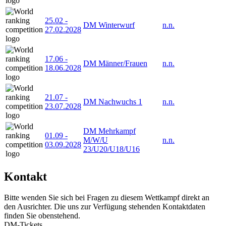
25.02
-
DM Winterwurf
n.n.
27.02.2028
17.06
-
DM Männer/Frauen
n.n.
18.06.2028
21.07
-
DM Nachwuchs 1
n.n.
23.07.2028
DM Mehrkampf
01.09
-
M/W/U
n.n.
03.09.2028
23/U20/U18/U16
Kontakt
Bitte wenden Sie sich bei Fragen zu diesem Wettkampf direkt an
den Ausrichter. Die uns zur Verfügung stehenden Kontaktdaten
finden Sie obenstehend.
DM-Tickets