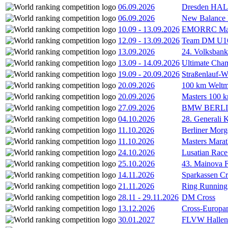
06.09.2026
Dresden HA
06.09.2026
New Balance
10.09
-
13.09.2026
EMORRC Mast
12.09
-
13.09.2026
Team DM U16/
13.09.2026
24. Volksban
13.09
-
14.09.2026
Ultimate Cha
19.09
-
20.09.2026
Straßenlauf-
20.09.2026
100 km Weltme
20.09.2026
Masters 100 k
27.09.2026
BMW BERL
04.10.2026
28. Generali 
11.10.2026
Berliner Morg
11.10.2026
Masters Marat
24.10.2026
Lusatian Race
25.10.2026
43. Mainova F
14.11.2026
Sparkassen Cr
21.11.2026
Ring Running 
28.11
-
29.11.2026
DM Cross
13.12.2026
Cross-Europam
30.01.2027
FLVW Hallenme