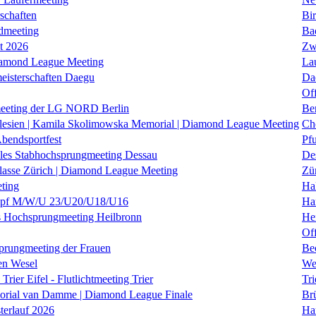
schaften
Bi
dmeeting
Ba
it 2026
Zw
iamond League Meeting
La
eisterschaften Daegu
Da
Of
eeting der LG NORD Berlin
Be
lesien | Kamila Skolimowska Memorial | Diamond League Meeting
Ch
Abendsportfest
Pf
nales Stabhochsprungmeeting Dessau
De
klasse Zürich | Diamond League Meeting
Zü
ting
Hal
f M/W/U 23/U20/U18/U16
Ha
es Hochsprungmeeting Heilbronn
He
Of
prungmeeting der Frauen
Be
en Wesel
We
Trier Eifel - Flutlichtmeeting Trier
Tri
orial van Damme | Diamond League Finale
Brü
erlauf 2026
Ha