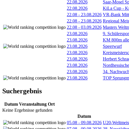
22.08.2026
Saar-Mosel Sp
22.08.2026
KiLa Cup - Kr
22.08
-
23.08.2026
VR-Bank Mitt
22.08
-
23.08.2026
Regional Meis
22.08
-
03.09.2026
Masters Weltm
23.08.2026
9. Schülerspo
23.08.2026
KM 800m alle
23.08.2026
Speerwurf
23.08.2026
Kreismeisters
23.08.2026
Herbert Schra
23.08.2026
Nordhessische
23.08.2026
34. Nachwuchs
23.08.2026
TOP Sprungm
Suchergebnis
Datum
Veranstaltung
Ort
Keine Ergebnisse gefunden
Datum
05.08
-
09.08.2026
U20-Weltmeist
07.08
-
09.08.2026
38. Neustädte