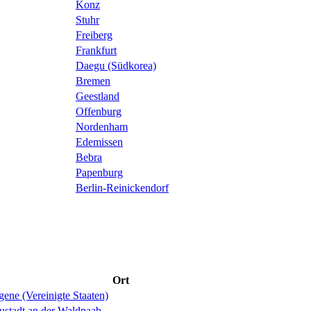
Konz
Stuhr
Freiberg
Frankfurt
Daegu (Südkorea)
Bremen
Geestland
Offenburg
Nordenham
Edemissen
Bebra
Papenburg
Berlin-Reinickendorf
Ort
ene (Vereinigte Staaten)
ustadt an der Waldnaab