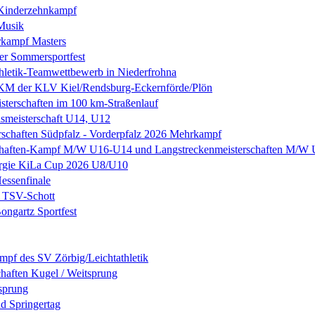
 Kinderzehnkampf
Musik
kampf Masters
er Sommersportfest
thletik-Teamwettbewerb in Niederfrohna
M der KLV Kiel/Rendsburg-Eckernförde/Plön
sterschaften im 100 km-Straßenlauf
ismeisterschaft U14, U12
rschaften Südpfalz - Vorderpfalz 2026 Mehrkampf
haften-Kampf M/W U16-U14 und Langstreckenmeisterschaften M/W
rgie KiLa Cup 2026 U8/U10
ssenfinale
 TSV-Schott
ngartz Sportfest
ampf des SV Zörbig/Leichtathletik
chaften Kugel / Weitsprung
sprung
nd Springertag