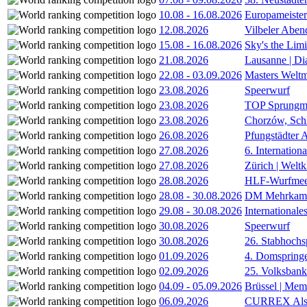
10.08
-
16.08.2026
Europameister
12.08.2026
Vilbeler Aben
15.08
-
16.08.2026
Sky's the Lim
21.08.2026
Lausanne | D
22.08
-
03.09.2026
Masters Weltm
23.08.2026
Speerwurf
23.08.2026
TOP Sprungm
23.08.2026
Chorzów, Sch
26.08.2026
Pfungstädter 
27.08.2026
6. Internatio
27.08.2026
Zürich | Welt
28.08.2026
HLF-Wurfmee
28.08
-
30.08.2026
DM Mehrkamp
29.08
-
30.08.2026
International
30.08.2026
Speerwurf
30.08.2026
26. Stabhochs
01.09.2026
4. Domspring
02.09.2026
25. Volksbank 
04.09
-
05.09.2026
Brüssel | Mem
06.09.2026
CURREX Alst