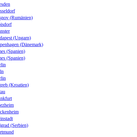
esden
sseldorf
șnov (Rumänien)
isdorf
nster
dapest (Ungarn)
penhagen (Dänemark)
es (Spanien)
es (Spanien)
lin
ln
lin
greb (Kroatien)
tau
nkfurt
orzheim
ckenheim
instadt
grad (Serbien)
rtmund