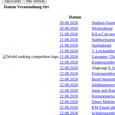
Top-Events
Alle Termine
Datum
Veranstaltung
Ort
Datum
20.08.2026
Stadion-Quart
20.08.2026
Werferabend
21.08.2026
KiLa-Cup pow
21.08.2026
Stabhochspru
21.08.2026
Sprintabend
21.08.2026
3. Leichtathle
21.08.2026
Lausanne | D
22.08.2026
Kindersportfes
22.08.2026
Abgesagt
9. S
22.08.2026
Feriensportfes
22.08.2026
Bernt Sterrenb
22.08.2026
Jubiläumsspor
22.08.2026
Jump and Ru
22.08.2026
Kreismeisters
22.08.2026
Dieter Möhrin
22.08.2026
KM Einzel all
22.08.2026
Schülersportfe