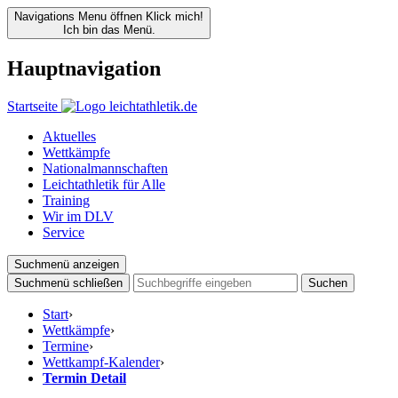
Navigations Menu öffnen
Klick mich!
Ich bin das Menü.
Hauptnavigation
Startseite
Aktuelles
Wettkämpfe
Nationalmannschaften
Leichtathletik für Alle
Training
Wir im DLV
Service
Suchmenü anzeigen
Suchmenü schließen
Suchen
Start
›
Wettkämpfe
›
Termine
›
Wettkampf-Kalender
›
Termin Detail