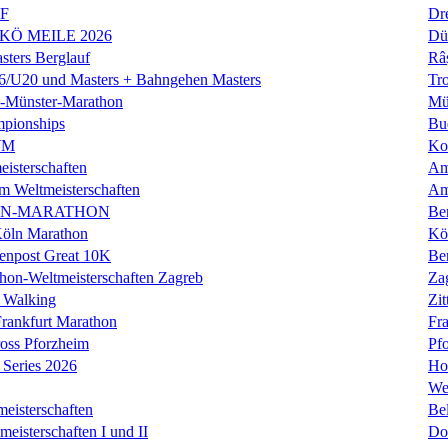
LF
Dr
 KÖ MEILE 2026
Dü
ers Berglauf
Râ
U20 und Masters + Bahngehen Masters
Tro
k-Münster-Marathon
Mü
mpionships
Bu
WM
Ko
isterschaften
Am
m Weltmeisterschaften
Am
IN-MARATHON
Ber
Köln Marathon
Kö
enpost Great 10K
Ber
hon-Weltmeisterschaften Zagreb
Za
 Walking
Zit
rankfurt Marathon
Fra
oss Pforzheim
Pf
Series 2026
Ho
We
eisterschaften
Bel
isterschaften I und II
Do