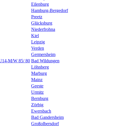
Eilenburg
Hamburg-Bergedorf
Preetz
Glücksburg
Niederfrohna
Kiel
Leipzig
Verden
Germersheim
 U14-M/W 85/ 80
Bad Wildungen
Löhnberg
Marburg
Mainz
Geeste
Urmitz
Bernburg
Zörbig
Ewersbach
Bad Gandersheim
Großolbersdorf