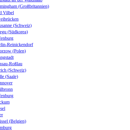
rmingham (Großbritannien)
d Vilbel
eibrücken
usanne (Schweiz)
egu (Südkorea)
fenburg
rlin-Reinickendorf
orzow (Polen)
ungstadt
ssau-Roßlau
rich (Schweiz)
le (Saale)
nnover
ilbronn
fenburg
ckum
sel
er
ssel (Belgien)
mburg