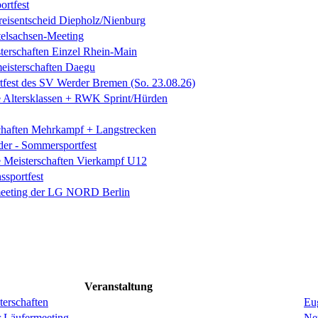
ortfest
eisentscheid Diepholz/Nienburg
elsachsen-Meeting
terschaften Einzel Rhein-Main
eisterschaften Daegu
rtfest des SV Werder Bremen (So. 23.08.26)
 Altersklassen + RWK Sprint/Hürden
chaften Mehrkampf + Langstrecken
der - Sommersportfest
 Meisterschaften Vierkampf U12
sportfest
eeting der LG NORD Berlin
Veranstaltung
erschaften
Eug
r Läufermeeting
Ne