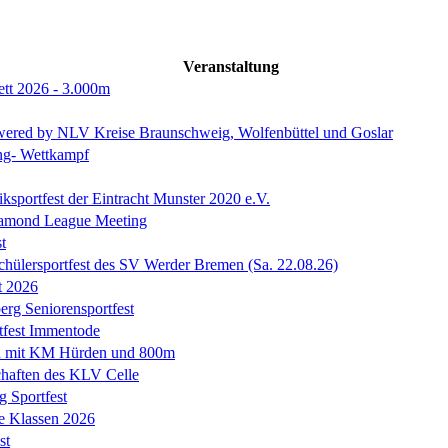
Veranstaltung
ett 2026 - 3.000m
ered by NLV Kreise Braunschweig, Wolfenbüttel und Goslar
ng- Wettkampf
tiksportfest der Eintracht Munster 2020 e.V.
iamond League Meeting
t
chülersportfest des SV Werder Bremen (Sa. 22.08.26)
t 2026
erg Seniorensportfest
tfest Immentode
n mit KM Hürden und 800m
chaften des KLV Celle
g Sportfest
e Klassen 2026
st