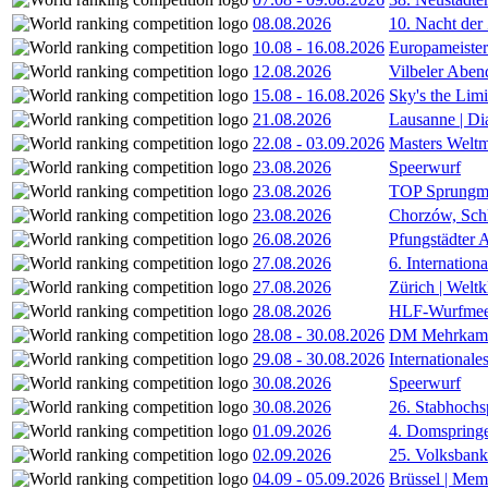
08.08.2026
10. Nacht der
10.08
-
16.08.2026
Europameister
12.08.2026
Vilbeler Aben
15.08
-
16.08.2026
Sky's the Lim
21.08.2026
Lausanne | D
22.08
-
03.09.2026
Masters Weltm
23.08.2026
Speerwurf
23.08.2026
TOP Sprungm
23.08.2026
Chorzów, Sch
26.08.2026
Pfungstädter 
27.08.2026
6. Internatio
27.08.2026
Zürich | Welt
28.08.2026
HLF-Wurfmee
28.08
-
30.08.2026
DM Mehrkamp
29.08
-
30.08.2026
International
30.08.2026
Speerwurf
30.08.2026
26. Stabhochs
01.09.2026
4. Domspring
02.09.2026
25. Volksbank 
04.09
-
05.09.2026
Brüssel | Mem