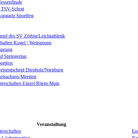
ssenfinale
 TSV-Schott
ngartz Sportfest
ampf des SV Zörbig/Leichtathletik
chaften Kugel / Weitsprung
sprung
nd Springertag
ortfest
eisentscheid Diepholz/Nienburg
elsachsen-Meeting
terschaften Einzel Rhein-Main
Veranstaltung
erschaften
Eug
r Läufermeeting
Ne