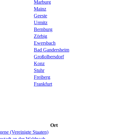
Marburg
Mainz
Geeste
Urmitz
Bernburg
Zörbig
Ewersbach
Bad Gandersheim
Großolbersdorf
Konz
Stuhr
Freiberg
Frankfurt
Ort
ene (Vereinigte Staaten)
ustadt an der Waldnaab