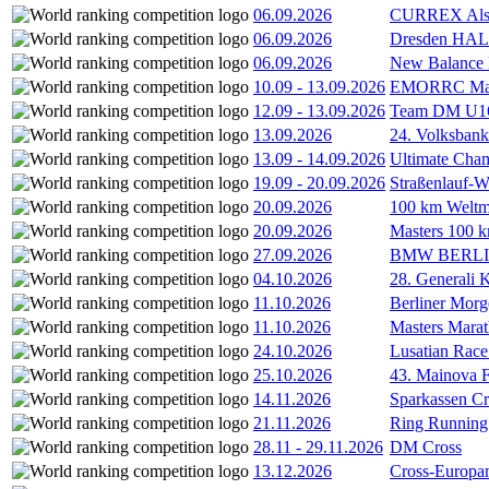
06.09.2026
CURREX Alst
06.09.2026
Dresden HA
06.09.2026
New Balance
10.09
-
13.09.2026
EMORRC Mast
12.09
-
13.09.2026
Team DM U16/
13.09.2026
24. Volksban
13.09
-
14.09.2026
Ultimate Cha
19.09
-
20.09.2026
Straßenlauf-
20.09.2026
100 km Weltme
20.09.2026
Masters 100 k
27.09.2026
BMW BERL
04.10.2026
28. Generali 
11.10.2026
Berliner Morg
11.10.2026
Masters Marat
24.10.2026
Lusatian Race
25.10.2026
43. Mainova F
14.11.2026
Sparkassen Cr
21.11.2026
Ring Running 
28.11
-
29.11.2026
DM Cross
13.12.2026
Cross-Europam