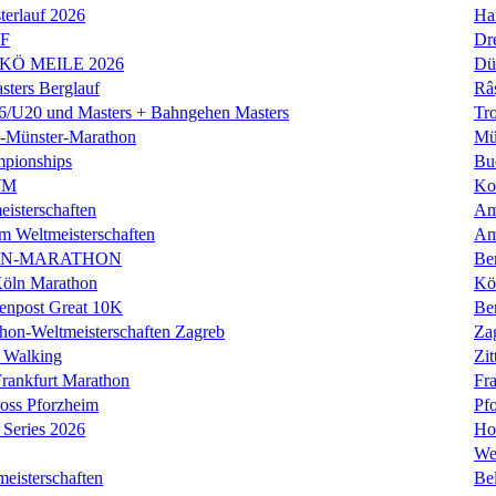
erlauf 2026
Ha
LF
Dr
 KÖ MEILE 2026
Dü
ers Berglauf
Râ
U20 und Masters + Bahngehen Masters
Tro
k-Münster-Marathon
Mü
mpionships
Bu
WM
Ko
isterschaften
Am
m Weltmeisterschaften
Am
IN-MARATHON
Ber
Köln Marathon
Kö
enpost Great 10K
Ber
hon-Weltmeisterschaften Zagreb
Za
 Walking
Zit
rankfurt Marathon
Fra
oss Pforzheim
Pf
Series 2026
Ho
We
eisterschaften
Bel