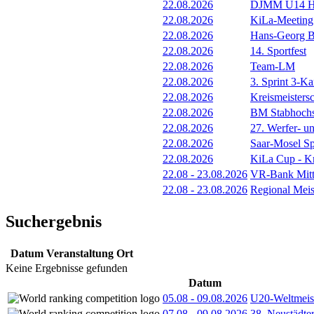
22.08.2026
DJMM U14 He
22.08.2026
KiLa-Meeting
22.08.2026
Hans-Georg Bo
22.08.2026
14. Sportfest
22.08.2026
Team-LM
22.08.2026
3. Sprint 3-K
22.08.2026
Kreismeisters
22.08.2026
BM Stabhoch
22.08.2026
27. Werfer- u
22.08.2026
Saar-Mosel Sp
22.08.2026
KiLa Cup - Kr
22.08
-
23.08.2026
VR-Bank Mitt
22.08
-
23.08.2026
Regional Meis
Suchergebnis
Datum
Veranstaltung
Ort
Keine Ergebnisse gefunden
Datum
05.08
-
09.08.2026
U20-Weltmeist
07.08
-
09.08.2026
38. Neustädte