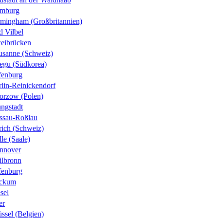
mburg
rmingham (Großbritannien)
d Vilbel
eibrücken
usanne (Schweiz)
egu (Südkorea)
fenburg
rlin-Reinickendorf
orzow (Polen)
ungstadt
ssau-Roßlau
rich (Schweiz)
le (Saale)
nnover
ilbronn
fenburg
ckum
sel
er
ssel (Belgien)