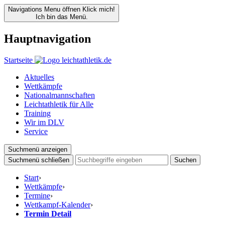
Navigations Menu öffnen
Klick mich!
Ich bin das Menü.
Hauptnavigation
Startseite
Aktuelles
Wettkämpfe
Nationalmannschaften
Leichtathletik für Alle
Training
Wir im DLV
Service
Suchmenü anzeigen
Suchmenü schließen
Suchen
Start
›
Wettkämpfe
›
Termine
›
Wettkampf-Kalender
›
Termin Detail