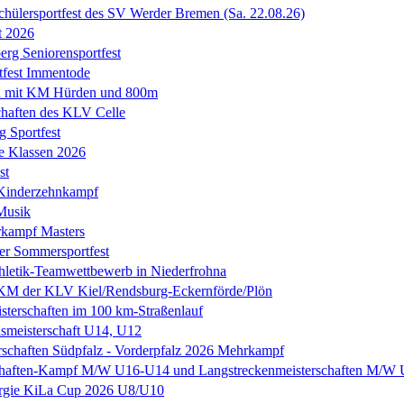
chülersportfest des SV Werder Bremen (Sa. 22.08.26)
t 2026
erg Seniorensportfest
tfest Immentode
n mit KM Hürden und 800m
chaften des KLV Celle
g Sportfest
e Klassen 2026
st
 Kinderzehnkampf
Musik
kampf Masters
er Sommersportfest
thletik-Teamwettbewerb in Niederfrohna
M der KLV Kiel/Rendsburg-Eckernförde/Plön
sterschaften im 100 km-Straßenlauf
ismeisterschaft U14, U12
rschaften Südpfalz - Vorderpfalz 2026 Mehrkampf
haften-Kampf M/W U16-U14 und Langstreckenmeisterschaften M/W
rgie KiLa Cup 2026 U8/U10