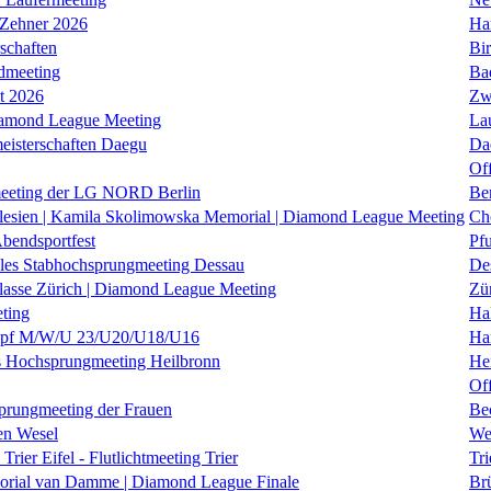
 Zehner 2026
Ha
schaften
Bi
dmeeting
Ba
it 2026
Zw
iamond League Meeting
La
eisterschaften Daegu
Da
Of
eeting der LG NORD Berlin
Be
lesien | Kamila Skolimowska Memorial | Diamond League Meeting
Ch
Abendsportfest
Pf
nales Stabhochsprungmeeting Dessau
De
klasse Zürich | Diamond League Meeting
Zü
ting
Hal
f M/W/U 23/U20/U18/U16
Ha
es Hochsprungmeeting Heilbronn
He
Of
prungmeeting der Frauen
Be
en Wesel
We
Trier Eifel - Flutlichtmeeting Trier
Tri
orial van Damme | Diamond League Finale
Brü