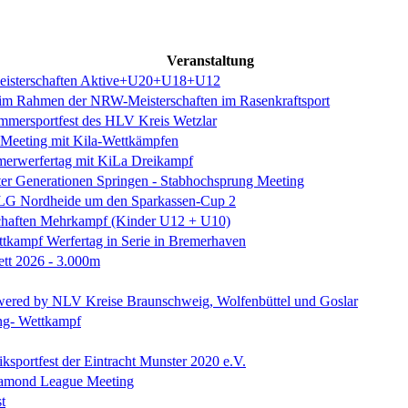
Veranstaltung
meisterschaften Aktive+U20+U18+U12
m Rahmen der NRW-Meisterschaften im Rasenkraftsport
mmersportfest des HLV Kreis Wetzlar
-Meeting mit Kila-Wettkämpfen
erwerfertag mit KiLa Dreikampf
dter Generationen Springen - Stabhochsprung Meeting
 LG Nordheide um den Sparkassen-Cup 2
schaften Mehrkampf (Kinder U12 + U10)
tkampf Werfertag in Serie in Bremerhaven
ett 2026 - 3.000m
ered by NLV Kreise Braunschweig, Wolfenbüttel und Goslar
ng- Wettkampf
tiksportfest der Eintracht Munster 2020 e.V.
iamond League Meeting
t