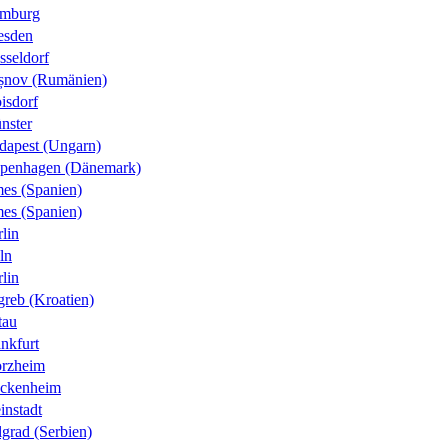
mburg
esden
sseldorf
șnov (Rumänien)
isdorf
nster
dapest (Ungarn)
penhagen (Dänemark)
es (Spanien)
es (Spanien)
lin
ln
lin
greb (Kroatien)
tau
nkfurt
orzheim
ckenheim
instadt
grad (Serbien)