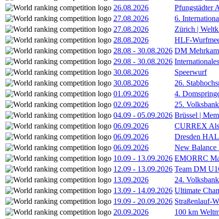
26.08.2026
Pfungstädter 
27.08.2026
6. Internatio
27.08.2026
Zürich | Welt
28.08.2026
HLF-Wurfmee
28.08
-
30.08.2026
DM Mehrkamp
29.08
-
30.08.2026
International
30.08.2026
Speerwurf
30.08.2026
26. Stabhochs
01.09.2026
4. Domspring
02.09.2026
25. Volksbank 
04.09
-
05.09.2026
Brüssel | Mem
06.09.2026
CURREX Alst
06.09.2026
Dresden HA
06.09.2026
New Balance
10.09
-
13.09.2026
EMORRC Mast
12.09
-
13.09.2026
Team DM U16/
13.09.2026
24. Volksban
13.09
-
14.09.2026
Ultimate Cha
19.09
-
20.09.2026
Straßenlauf-
20.09.2026
100 km Weltme