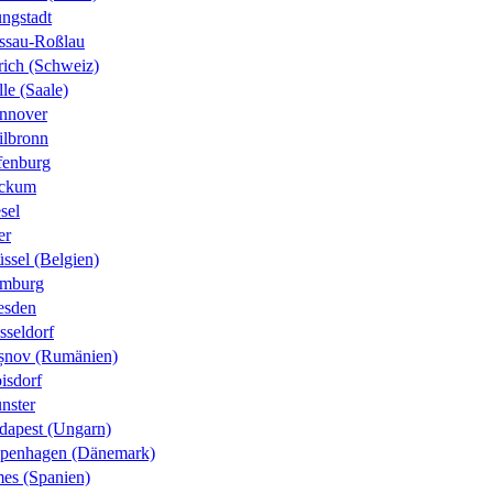
ungstadt
ssau-Roßlau
rich (Schweiz)
le (Saale)
nnover
ilbronn
fenburg
ckum
sel
er
ssel (Belgien)
mburg
esden
sseldorf
șnov (Rumänien)
isdorf
nster
dapest (Ungarn)
penhagen (Dänemark)
es (Spanien)