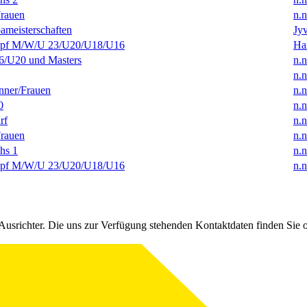
rauen
n.n
ameisterschaften
Jyv
f M/W/U 23/U20/U18/U16
Ha
/U20 und Masters
n.n
n.n
ner/Frauen
n.n
0
n.n
rf
n.n
rauen
n.n
hs 1
n.n
f M/W/U 23/U20/U18/U16
n.n
Ausrichter. Die uns zur Verfügung stehenden Kontaktdaten finden Sie 