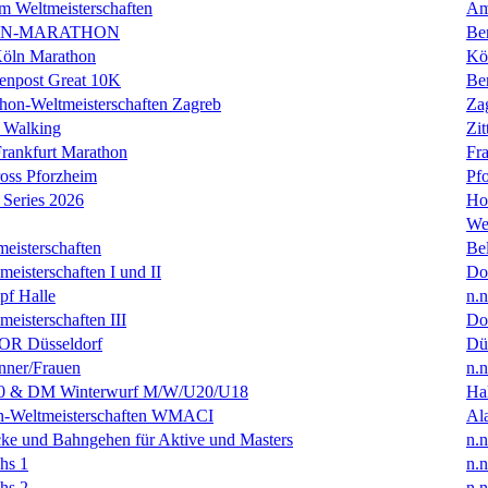
m Weltmeisterschaften
Am
IN-MARATHON
Ber
Köln Marathon
Kö
enpost Great 10K
Ber
hon-Weltmeisterschaften Zagreb
Za
 Walking
Zit
rankfurt Marathon
Fra
oss Pforzheim
Pf
Series 2026
Ho
We
eisterschaften
Bel
isterschaften I und II
Do
f Halle
n.n
isterschaften III
Do
R Düsseldorf
Dü
ner/Frauen
n.n
0 & DM Winterwurf M/W/U20/U18
Hal
en-Weltmeisterschaften WMACI
Al
ke und Bahngehen für Aktive und Masters
n.n
hs 1
n.n
hs 2
n.n