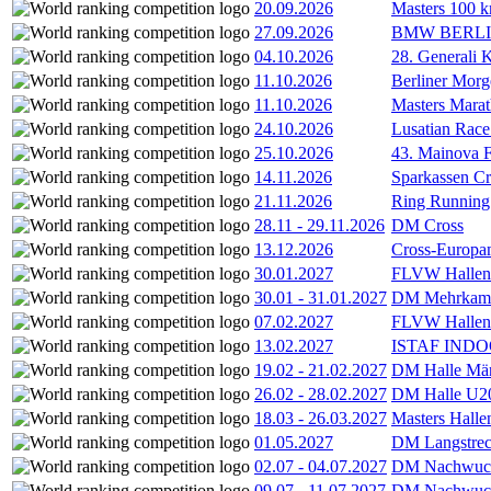
20.09.2026
Masters 100 k
27.09.2026
BMW BERL
04.10.2026
28. Generali 
11.10.2026
Berliner Morg
11.10.2026
Masters Marat
24.10.2026
Lusatian Race
25.10.2026
43. Mainova F
14.11.2026
Sparkassen Cr
21.11.2026
Ring Running 
28.11
-
29.11.2026
DM Cross
13.12.2026
Cross-Europam
30.01.2027
FLVW Hallenme
30.01
-
31.01.2027
DM Mehrkamp
07.02.2027
FLVW Hallenme
13.02.2027
ISTAF INDOO
19.02
-
21.02.2027
DM Halle Män
26.02
-
28.02.2027
DM Halle U2
18.03
-
26.03.2027
Masters Hall
01.05.2027
DM Langstrec
02.07
-
04.07.2027
DM Nachwuc
09.07
-
11.07.2027
DM Nachwuc