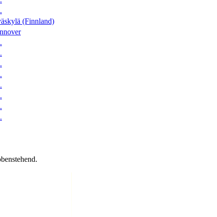
.
äskylä (Finnland)
nnover
.
.
.
.
.
.
.
.
obenstehend.