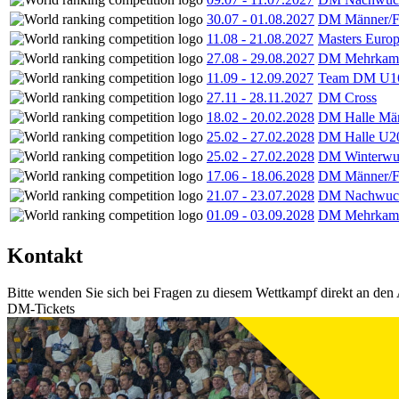
30.07
-
01.08.2027
DM Männer/F
11.08
-
21.08.2027
Masters Europ
27.08
-
29.08.2027
DM Mehrkamp
11.09
-
12.09.2027
Team DM U16
27.11
-
28.11.2027
DM Cross
18.02
-
20.02.2028
DM Halle Män
25.02
-
27.02.2028
DM Halle U2
25.02
-
27.02.2028
DM Winterwu
17.06
-
18.06.2028
DM Männer/F
21.07
-
23.07.2028
DM Nachwuc
01.09
-
03.09.2028
DM Mehrkamp
Kontakt
Bitte wenden Sie sich bei Fragen zu diesem Wettkampf direkt an den 
DM-Tickets