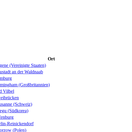
Ort
ene (Vereinigte Staaten)
ustadt an der Waldnaab
mburg
rmingham (Großbritannien)
d Vilbel
eibrücken
usanne (Schweiz)
egu (Südkorea)
fenburg
rlin-Reinickendorf
orzow (Polen)