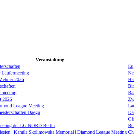
Veranstaltung
erschaften
Eug
r Läufermeeting
Ne
 Zehner 2026
Ha
schaften
Bi
dmeeting
Ba
it 2026
Zw
iamond League Meeting
La
eisterschaften Daegu
Da
Of
eeting der LG NORD Berlin
Be
lesien | Kamila Skolimowska Memorial | Diamond League Meeting
Ch