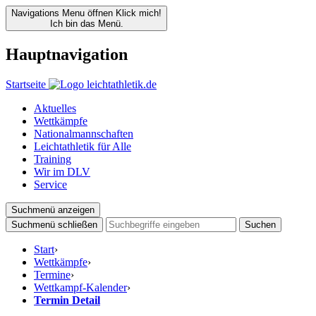
Navigations Menu öffnen
Klick mich!
Ich bin das Menü.
Hauptnavigation
Startseite
Aktuelles
Wettkämpfe
Nationalmannschaften
Leichtathletik für Alle
Training
Wir im DLV
Service
Suchmenü anzeigen
Suchmenü schließen
Suchen
Start
›
Wettkämpfe
›
Termine
›
Wettkampf-Kalender
›
Termin Detail