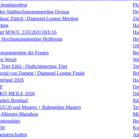
Abendsportfest
Pf
nales Stabhochsprungmeeting Dessau
De
klasse Zürich | Diamond League Meeting
Zü
ting
Hal
f M/W/U 23/U20/U18/U16
Ha
es Hochsprungmeeting Heilbronn
He
Of
prungmeeting der Frauen
Be
en Wesel
We
Trier Eifel - Flutlichtmeeting Trier
Tri
orial van Damme | Diamond League Finale
Brü
erlauf 2026
Ha
LF
Dr
 KÖ MEILE 2026
Dü
ers Berglauf
Râ
U20 und Masters + Bahngehen Masters
Tro
k-Münster-Marathon
Mü
mpionships
Bu
WM
Ko
isterschaften
Am