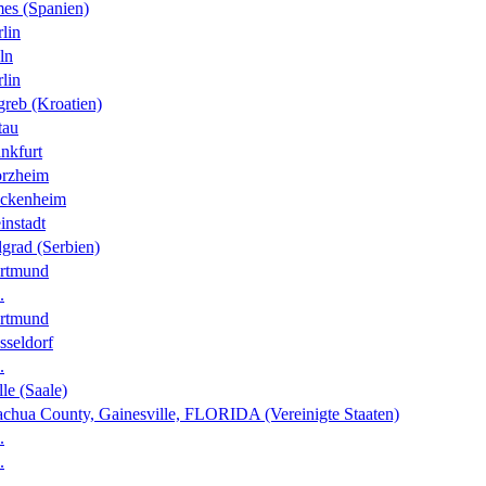
es (Spanien)
lin
ln
lin
greb (Kroatien)
tau
nkfurt
orzheim
ckenheim
instadt
grad (Serbien)
rtmund
.
rtmund
sseldorf
.
le (Saale)
achua County, Gainesville, FLORIDA (Vereinigte Staaten)
.
.
.