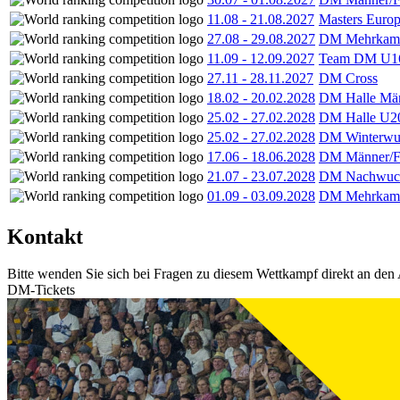
11.08
-
21.08.2027
Masters Europ
27.08
-
29.08.2027
DM Mehrkamp
11.09
-
12.09.2027
Team DM U16
27.11
-
28.11.2027
DM Cross
18.02
-
20.02.2028
DM Halle Män
25.02
-
27.02.2028
DM Halle U2
25.02
-
27.02.2028
DM Winterwu
17.06
-
18.06.2028
DM Männer/F
21.07
-
23.07.2028
DM Nachwuc
01.09
-
03.09.2028
DM Mehrkamp
Kontakt
Bitte wenden Sie sich bei Fragen zu diesem Wettkampf direkt an den 
DM-Tickets