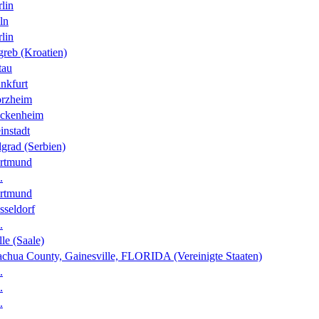
lin
ln
lin
greb (Kroatien)
tau
nkfurt
orzheim
ckenheim
instadt
grad (Serbien)
rtmund
.
rtmund
sseldorf
.
le (Saale)
achua County, Gainesville, FLORIDA (Vereinigte Staaten)
.
.
.
.