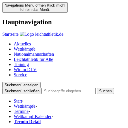
Navigations Menu öffnen
Klick mich!
Ich bin das Menü.
Hauptnavigation
Startseite
Aktuelles
Wettkämpfe
Nationalmannschaften
Leichtathletik für Alle
Training
Wir im DLV
Service
Suchmenü anzeigen
Suchmenü schließen
Suchen
Start
›
Wettkämpfe
›
Termine
›
Wettkampf-Kalender
›
Termin Detail