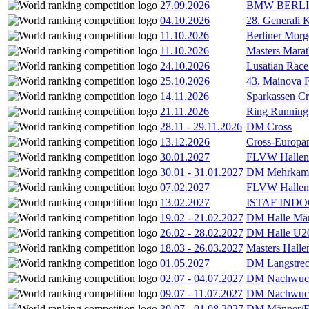
27.09.2026
BMW BERL
04.10.2026
28. Generali 
11.10.2026
Berliner Morg
11.10.2026
Masters Marat
24.10.2026
Lusatian Race
25.10.2026
43. Mainova F
14.11.2026
Sparkassen Cr
21.11.2026
Ring Running 
28.11
-
29.11.2026
DM Cross
13.12.2026
Cross-Europam
30.01.2027
FLVW Hallenme
30.01
-
31.01.2027
DM Mehrkamp
07.02.2027
FLVW Hallenme
13.02.2027
ISTAF INDOO
19.02
-
21.02.2027
DM Halle Män
26.02
-
28.02.2027
DM Halle U2
18.03
-
26.03.2027
Masters Hall
01.05.2027
DM Langstrec
02.07
-
04.07.2027
DM Nachwuc
09.07
-
11.07.2027
DM Nachwuc
30.07
-
01.08.2027
DM Männer/F