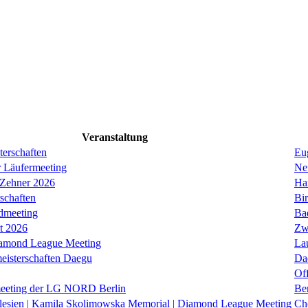
Veranstaltung
erschaften
Eug
r Läufermeeting
Ne
 Zehner 2026
Ha
schaften
Bi
dmeeting
Ba
it 2026
Zw
iamond League Meeting
La
eisterschaften Daegu
Da
Of
eeting der LG NORD Berlin
Be
lesien | Kamila Skolimowska Memorial | Diamond League Meeting
Ch