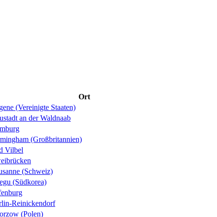
Ort
ene (Vereinigte Staaten)
ustadt an der Waldnaab
mburg
rmingham (Großbritannien)
d Vilbel
eibrücken
usanne (Schweiz)
egu (Südkorea)
fenburg
rlin-Reinickendorf
orzow (Polen)