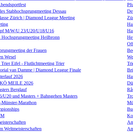
Abendsportfest
Pf
nales Stabhochsprungmeeting Dessau
De
klasse Zürich | Diamond League Meeting
Zü
ting
Hal
f M/W/U 23/U20/U18/U16
Ha
es Hochsprungmeeting Heilbronn
He
Of
prungmeeting der Frauen
Be
en Wesel
We
Trier Eifel - Flutlichtmeeting Trier
Tri
orial van Damme | Diamond League Finale
Brü
erlauf 2026
Ha
 KÖ MEILE 2026
Dü
ers Berglauf
Râ
U20 und Masters + Bahngehen Masters
Tro
k-Münster-Marathon
Mü
mpionships
Bu
WM
Ko
isterschaften
Am
m Weltmeisterschaften
Am