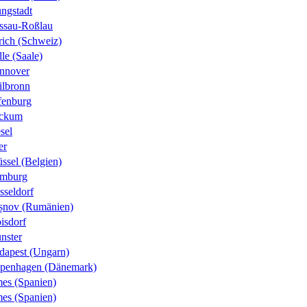
ungstadt
ssau-Roßlau
rich (Schweiz)
le (Saale)
nnover
ilbronn
fenburg
ckum
sel
er
ssel (Belgien)
mburg
sseldorf
șnov (Rumänien)
isdorf
nster
dapest (Ungarn)
penhagen (Dänemark)
es (Spanien)
es (Spanien)