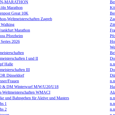
IN-MARATHON
Ber
Köln Marathon
Kö
enpost Great 10K
Ber
hon-Weltmeisterschaften Zagreb
Za
 Walking
Zit
rankfurt Marathon
Fra
oss Pforzheim
Pf
Series 2026
Ho
We
eisterschaften
Bel
isterschaften I und II
Do
f Halle
n.n
isterschaften III
Do
R Düsseldorf
Dü
ner/Frauen
n.n
0 & DM Winterwurf M/W/U20/U18
Hal
en-Weltmeisterschaften WMACI
Al
ke und Bahngehen für Aktive und Masters
n.n
hs 1
n.n
hs 2
n.n
rauen
n.n