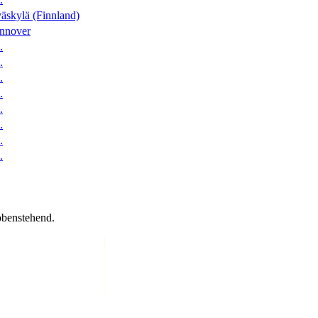
äskylä (Finnland)
nnover
.
.
.
.
.
.
.
.
obenstehend.