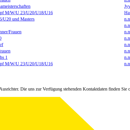
ameisterschaften
Jyv
f M/W/U 23/U20/U18/U16
Ha
/U20 und Masters
n.n
n.n
ner/Frauen
n.n
0
n.n
rf
n.n
rauen
n.n
hs 1
n.n
f M/W/U 23/U20/U18/U16
n.n
Ausrichter. Die uns zur Verfügung stehenden Kontaktdaten finden Sie 