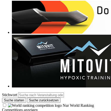
Stichwort
Suche starten
Suche zurücksetzen
Nur World Ranking
Competitions anzeigen