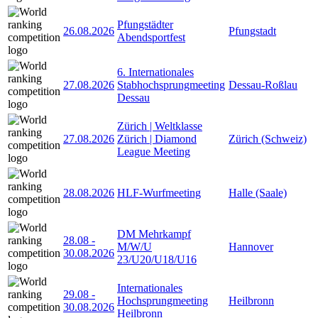
Pfungstädter
26.08.2026
Pfungstadt
Abendsportfest
6. Internationales
27.08.2026
Stabhochsprungmeeting
Dessau-Roßlau
Dessau
Zürich | Weltklasse
27.08.2026
Zürich | Diamond
Zürich (Schweiz)
League Meeting
28.08.2026
HLF-Wurfmeeting
Halle (Saale)
DM Mehrkampf
28.08
-
M/W/U
Hannover
30.08.2026
23/U20/U18/U16
Internationales
29.08
-
Hochsprungmeeting
Heilbronn
30.08.2026
Heilbronn