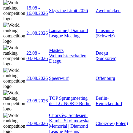
15.08
-
Sky's the Limit 2026
Zweibrücken
16.08.2026
Lausanne | Diamond
Lausanne
21.08.2026
League Meeting
(Schweiz)
Masters
22.08
-
Daegu
Weltmeisterschaften
03.09.2026
(Südkorea)
Daegu
23.08.2026
Speerwurf
Offenburg
TOP Sprungmeeting
Berlin-
23.08.2026
der LG NORD Berlin
Reinickendorf
Chorzów, Schlesien |
Kamila Skolimowska
23.08.2026
Chorzow (Polen)
Memorial | Diamond
League Meeting