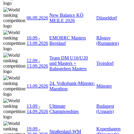
New Balance KÖ
06.09.2026
Düsseldorf
MEILE 2026
10.09
-
EMORRC Masters
Râșnov
13.09.2026
Berglauf
(Rumänien)
Team DM U16/U20
12.09
-
und Masters +
Troisdorf
13.09.2026
Bahngehen Masters
24. Volksbank-Münster-
13.09.2026
Münster
Marathon
13.09
-
Ultimate
Budapest
14.09.2026
Championships
(Ungarn)
19.09
-
Kopenhagen
Straßenlauf-WM