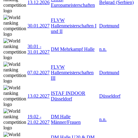
13.12.2026
Belgrad (Serbien)
Europameisterschaften
FLVW
30.01.2027
Hallenmeisterschaften I
Dortmund
und II
30.01
-
DM Mehrkampf Halle
n.n.
31.01.2027
FLVW
07.02.2027
Hallenmeisterschaften
Dortmund
III
ISTAF INDOOR
13.02.2027
Düsseldorf
Düsseldorf
19.02
-
DM Halle
n.n.
21.02.2027
Männer/Frauen
DM Halle U20 & DM