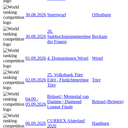
30.08.2026
Speerwurf
Offenburg
26.
30.08.2026
Stabhochsprungmeeting
Beckum
der Frauen
01.09.2026
4. Domspringen Wesel
Wesel
25. Volksbank Trier
02.09.2026
Eifel - Flutlichtmeeting
Trier
Trier
Brüssel | Memorial van
04.09
-
Damme | Diamond
Brüssel (Belgien)
05.09.2026
League Finale
CURREX Alsterlauf
06.09.2026
Hamburg
2026