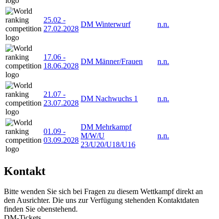
25.02
-
DM Winterwurf
n.n.
27.02.2028
17.06
-
DM Männer/Frauen
n.n.
18.06.2028
21.07
-
DM Nachwuchs 1
n.n.
23.07.2028
DM Mehrkampf
01.09
-
M/W/U
n.n.
03.09.2028
23/U20/U18/U16
Kontakt
Bitte wenden Sie sich bei Fragen zu diesem Wettkampf direkt an
den Ausrichter. Die uns zur Verfügung stehenden Kontaktdaten
finden Sie obenstehend.
DM-Tickets