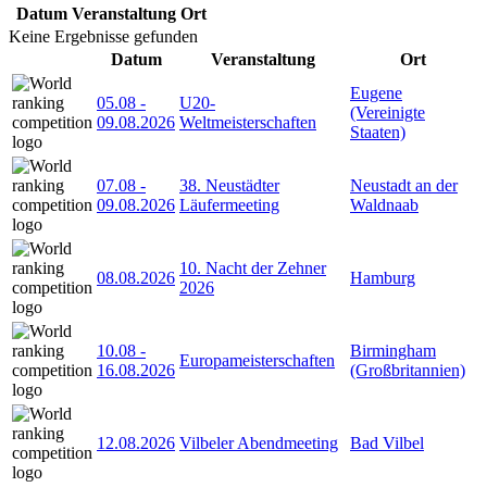
Datum
Veranstaltung
Ort
Keine Ergebnisse gefunden
Datum
Veranstaltung
Ort
Eugene
05.08
-
U20-
(Vereinigte
09.08.2026
Weltmeisterschaften
Staaten)
07.08
-
38. Neustädter
Neustadt an der
09.08.2026
Läufermeeting
Waldnaab
10. Nacht der Zehner
08.08.2026
Hamburg
2026
10.08
-
Birmingham
Europameisterschaften
16.08.2026
(Großbritannien)
12.08.2026
Vilbeler Abendmeeting
Bad Vilbel