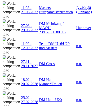
11.08
-
Masters
Jyväskylä
21.08.2027
Europameisterschaften
(Finnland)
DM Mehrkampf
27.08
-
M/W/U
Hannover
29.08.2027
23/U20/U18/U16
11.09
-
Team DM U16/U20
n.n.
12.09.2027
und Masters
27.11
-
DM Cross
n.n.
28.11.2027
18.02
-
DM Halle
n.n.
20.02.2028
Männer/Frauen
25.02
-
DM Halle U20
n.n.
27.02.2028