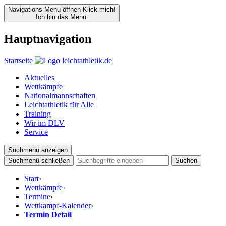
Navigations Menu öffnen
Klick mich!
Ich bin das Menü.
Hauptnavigation
Startseite
Aktuelles
Wettkämpfe
Nationalmannschaften
Leichtathletik für Alle
Training
Wir im DLV
Service
Suchmenü anzeigen
Suchmenü schließen
Suchen
Start
›
Wettkämpfe
›
Termine
›
Wettkampf-Kalender
›
Termin Detail