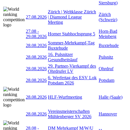
Siersburg)
Zürich | Weltklasse Zürich
Zürich
27.08.2026
| Diamond League
(Schweiz)
Meeting
27.08
-
Horn-Bad
Horner Stabhochsprung 5
29.08.2026
Meinberg
Sommer-Mehrkampf-Tag
28.08.2026
Buxtehude
Buxtehude
16. Pulsnitzer
28.08.2026
Pulsnitz
Gesundheitslauf
29. Partner-Vierkampf des
28.08.2026
Ohrdruf
Ohrdrufer LV
6. Werfertag des ESV Lok
28.08.2026
Potsdam
Potsdam 2026
28.08.2026
HLF-Wurfmeeting
Halle (Saale)
Vereinsmeisterschaften
28.08.2026
Hannover
Mühlenberger SV 2026
28.08
-
DM Mehrkampf M/W/U