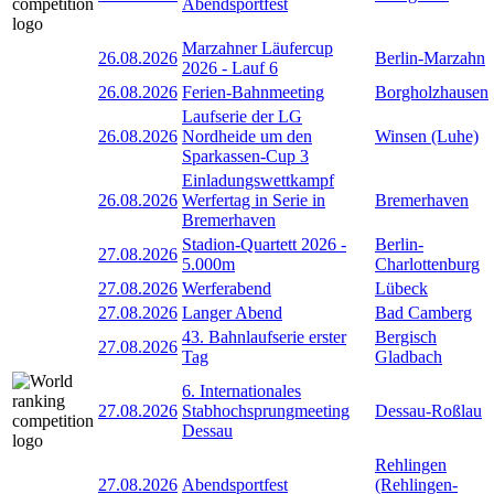
Abendsportfest
Marzahner Läufercup
26.08.2026
Berlin-Marzahn
2026 - Lauf 6
26.08.2026
Ferien-Bahnmeeting
Borgholzhausen
Laufserie der LG
26.08.2026
Nordheide um den
Winsen (Luhe)
Sparkassen-Cup 3
Einladungswettkampf
26.08.2026
Werfertag in Serie in
Bremerhaven
Bremerhaven
Stadion-Quartett 2026 -
Berlin-
27.08.2026
5.000m
Charlottenburg
27.08.2026
Werferabend
Lübeck
27.08.2026
Langer Abend
Bad Camberg
43. Bahnlaufserie erster
Bergisch
27.08.2026
Tag
Gladbach
6. Internationales
27.08.2026
Stabhochsprungmeeting
Dessau-Roßlau
Dessau
Rehlingen
27.08.2026
Abendsportfest
(Rehlingen-