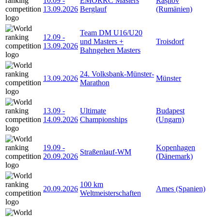
10.09
-
EMORRC Masters
Râșnov
13.09.2026
Berglauf
(Rumänien)
Team DM U16/U20
12.09
-
und Masters +
Troisdorf
13.09.2026
Bahngehen Masters
24. Volksbank-Münster-
13.09.2026
Münster
Marathon
13.09
-
Ultimate
Budapest
14.09.2026
Championships
(Ungarn)
19.09
-
Kopenhagen
Straßenlauf-WM
20.09.2026
(Dänemark)
100 km
20.09.2026
Ames (Spanien)
Weltmeisterschaften