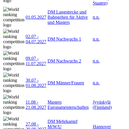
Staaten)
DM Langstrecke und
01.05.2027
Bahngehen für Aktive
n.n.
und Masters
02.07
-
DM Nachwuchs 1
n.n.
04.07.2027
09.07
-
DM Nachwuchs 2
n.n.
11.07.2027
30.07
-
DM Männer/Frauen
n.n.
01.08.2027
11.08
-
Masters
Jyväskylä
21.08.2027
Europameisterschaften
(Finnland)
DM Mehrkampf
27.08
-
M/W/U
Hannover