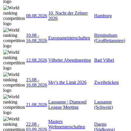
10. Nacht der Zehner
08.08.2026
Hamburg
2026
10.08
-
Birmingham
Europameisterschaften
16.08.2026
(Großbritannien)
12.08.2026
Vilbeler Abendmeeting
Bad Vilbel
15.08
-
Sky's the Limit 2026
Zweibrücken
16.08.2026
Lausanne | Diamond
Lausanne
21.08.2026
League Meeting
(Schweiz)
Masters
22.08
-
Daegu
Weltmeisterschaften
03.09.2026
(Südkorea)