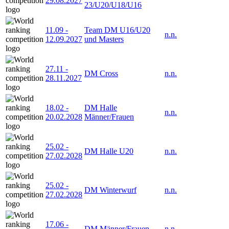
29.08.2027
23/U20/U18/U16
11.09
-
Team DM U16/U20
n.n.
12.09.2027
und Masters
27.11
-
DM Cross
n.n.
28.11.2027
18.02
-
DM Halle
n.n.
20.02.2028
Männer/Frauen
25.02
-
DM Halle U20
n.n.
27.02.2028
25.02
-
DM Winterwurf
n.n.
27.02.2028
17.06
-
DM Männer/Frauen
n.n.