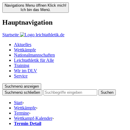
Navigations Menu öffnen
Klick mich!
Ich bin das Menü.
Hauptnavigation
Startseite
Aktuelles
Wettkämpfe
Nationalmannschaften
Leichtathletik für Alle
Training
Wir im DLV
Service
Suchmenü anzeigen
Suchmenü schließen
Suchen
Start
›
Wettkämpfe
›
Termine
›
Wettkampf-Kalender
›
Termin Detail