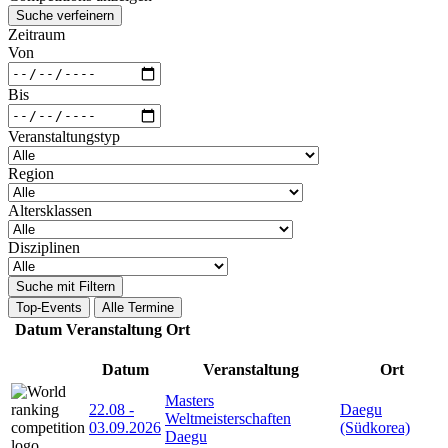
Suche verfeinern
Zeitraum
Von
Bis
Veranstaltungstyp
Region
Altersklassen
Disziplinen
Suche mit Filtern
Top-Events
Alle Termine
Datum
Veranstaltung
Ort
Datum
Veranstaltung
Ort
Masters
22.08
-
Daegu
Weltmeisterschaften
03.09.2026
(Südkorea)
Daegu