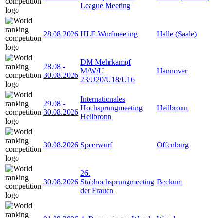
League Meeting
28.08.2026
HLF-Wurfmeeting
Halle (Saale)
DM Mehrkampf
28.08
-
M/W/U
Hannover
30.08.2026
23/U20/U18/U16
Internationales
29.08
-
Hochsprungmeeting
Heilbronn
30.08.2026
Heilbronn
30.08.2026
Speerwurf
Offenburg
26.
30.08.2026
Stabhochsprungmeeting
Beckum
der Frauen