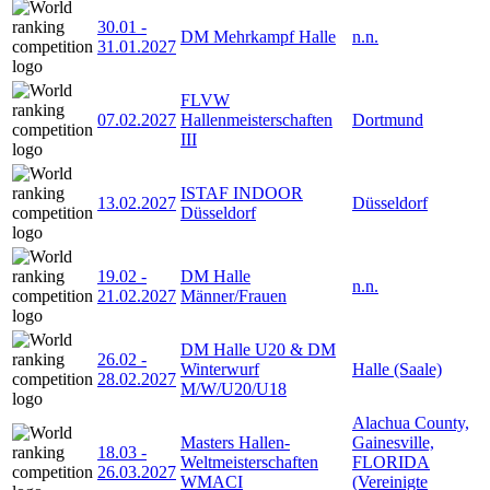
30.01
-
DM Mehrkampf Halle
n.n.
31.01.2027
FLVW
07.02.2027
Hallenmeisterschaften
Dortmund
III
ISTAF INDOOR
13.02.2027
Düsseldorf
Düsseldorf
19.02
-
DM Halle
n.n.
21.02.2027
Männer/Frauen
DM Halle U20 & DM
26.02
-
Winterwurf
Halle (Saale)
28.02.2027
M/W/U20/U18
Alachua County,
Masters Hallen-
Gainesville,
18.03
-
Weltmeisterschaften
FLORIDA
26.03.2027
WMACI
(Vereinigte