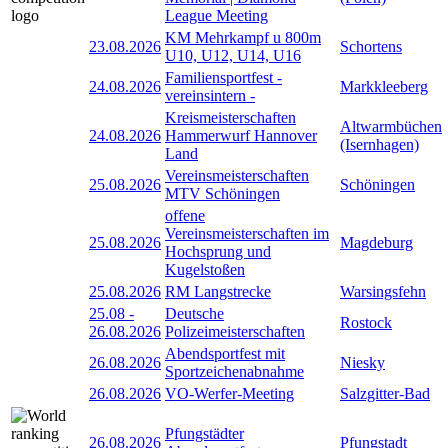
League Meeting
KM Mehrkampf u 800m
23.08.2026
Schortens
U10, U12, U14, U16
Familiensportfest -
24.08.2026
Markkleeberg
vereinsintern -
Kreismeisterschaften
Altwarmbüchen
24.08.2026
Hammerwurf Hannover
(Isernhagen)
Land
Vereinsmeisterschaften
25.08.2026
Schöningen
MTV Schöningen
offene
Vereinsmeisterschaften im
25.08.2026
Magdeburg
Hochsprung und
Kugelstoßen
25.08.2026
RM Langstrecke
Warsingsfehn
25.08
-
Deutsche
Rostock
26.08.2026
Polizeimeisterschaften
Abendsportfest mit
26.08.2026
Niesky
Sportzeichenabnahme
26.08.2026
VO-Werfer-Meeting
Salzgitter-Bad
Pfungstädter
26.08.2026
Pfungstadt