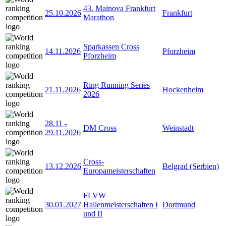
43. Mainova Frankfurt
25.10.2026
Frankfurt
Marathon
Sparkassen Cross
14.11.2026
Pforzheim
Pforzheim
Ring Running Series
21.11.2026
Hockenheim
2026
28.11
-
DM Cross
Weinstadt
29.11.2026
Cross-
13.12.2026
Belgrad (Serbien)
Europameisterschaften
FLVW
30.01.2027
Hallenmeisterschaften I
Dortmund
und II