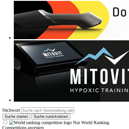
Stichwort
Suche starten
Suche zurücksetzen
Nur World Ranking
Competitions anzeigen