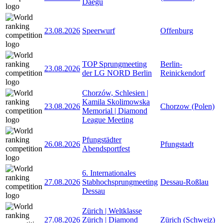
Daegu
23.08.2026
Speerwurf
Offenburg
TOP Sprungmeeting
Berlin-
23.08.2026
der LG NORD Berlin
Reinickendorf
Chorzów, Schlesien |
Kamila Skolimowska
23.08.2026
Chorzow (Polen)
Memorial | Diamond
League Meeting
Pfungstädter
26.08.2026
Pfungstadt
Abendsportfest
6. Internationales
27.08.2026
Stabhochsprungmeeting
Dessau-Roßlau
Dessau
Zürich | Weltklasse
27.08.2026
Zürich | Diamond
Zürich (Schweiz)