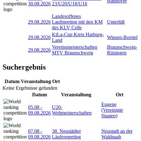
Hannover
30.08.2026
23/U20/U18/U16
Landesoffenes
29.08.2026
Laufmeeting mit den KM
Unterlüß
des KLV Celle
KiLa-Cup Kreis Harburg-
29.08.2026
Winsen-Borstel
Land
Vereinsmeisterschaften
Braunschweig-
29.08.2026
MTV Braunschweig
Rüningen
Suchergebnis
Datum
Veranstaltung
Ort
Keine Ergebnisse gefunden
Datum
Veranstaltung
Ort
Eugene
05.08
-
U20-
(Vereinigte
09.08.2026
Weltmeisterschaften
Staaten)
07.08
-
38. Neustädter
Neustadt an der
09.08.2026
Läufermeeting
Waldnaab