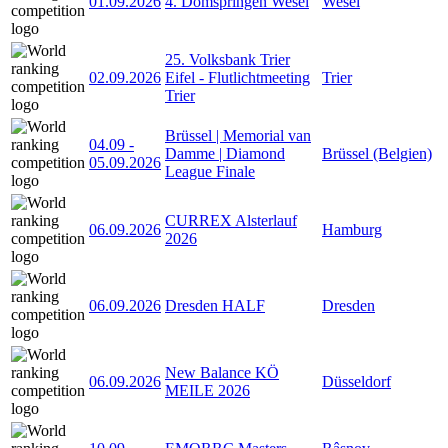
01.09.2026
4. Domspringen Wesel
Wesel
25. Volksbank Trier
02.09.2026
Eifel - Flutlichtmeeting
Trier
Trier
Brüssel | Memorial van
04.09
-
Damme | Diamond
Brüssel (Belgien)
05.09.2026
League Finale
CURREX Alsterlauf
06.09.2026
Hamburg
2026
06.09.2026
Dresden HALF
Dresden
New Balance KÖ
06.09.2026
Düsseldorf
MEILE 2026