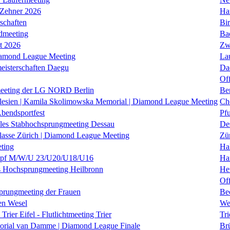
 Zehner 2026
Ha
schaften
Bi
dmeeting
Ba
it 2026
Zw
iamond League Meeting
La
eisterschaften Daegu
Da
Of
eeting der LG NORD Berlin
Be
lesien | Kamila Skolimowska Memorial | Diamond League Meeting
Ch
Abendsportfest
Pf
nales Stabhochsprungmeeting Dessau
De
klasse Zürich | Diamond League Meeting
Zü
ting
Hal
f M/W/U 23/U20/U18/U16
Ha
es Hochsprungmeeting Heilbronn
He
Of
prungmeeting der Frauen
Be
en Wesel
We
Trier Eifel - Flutlichtmeeting Trier
Tri
orial van Damme | Diamond League Finale
Brü