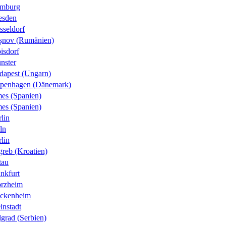
mburg
esden
sseldorf
șnov (Rumänien)
isdorf
nster
dapest (Ungarn)
penhagen (Dänemark)
es (Spanien)
es (Spanien)
lin
ln
lin
greb (Kroatien)
tau
nkfurt
orzheim
ckenheim
instadt
grad (Serbien)