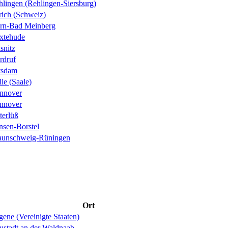
hlingen (Rehlingen-Siersburg)
rich (Schweiz)
rn-Bad Meinberg
xtehude
snitz
rdruf
tsdam
le (Saale)
nnover
nnover
terlüß
nsen-Borstel
aunschweig-Rüningen
Ort
ene (Vereinigte Staaten)
ustadt an der Waldnaab