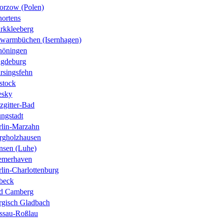
orzow (Polen)
hortens
rkkleeberg
twarmbüchen (Isernhagen)
höningen
gdeburg
rsingsfehn
stock
esky
zgitter-Bad
ungstadt
rlin-Marzahn
rgholzhausen
nsen (Luhe)
emerhaven
lin-Charlottenburg
beck
d Camberg
rgisch Gladbach
ssau-Roßlau