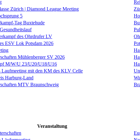
t
Re
klasse Zürich | Diamond League Meeting
Zü
ochsprung 5
Ho
kampf-Tag Buxtehude
Bu
 Gesundheitslauf
Pul
ierkampf des Ohrdrufer LV
Oh
 des ESV Lok Potsdam 2026
Po
ting
Hal
rschaften Mühlenberger SV 2026
Ha
f M/W/U 23/U20/U18/U16
Ha
s Laufmeeting mit den KM des KLV Celle
Un
is Harburg-Land
Wi
erschaften MTV Braunschweig
Br
Veranstaltung
erschaften
Eug
r Läufermeeting
Ne