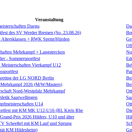
Veranstaltung
eisterschaften Daegu
Da
rtfest des SV Werder Bremen (So. 23.08.26)
Br
 Altersklassen + RWK Sprint/Hürden
Ge
Of
chaften Mehrkampf + Langstrecken
No
der - Sommersportfest
Ed
 Meisterschaften Vierkampf U12
Be
sportfest
Pa
eeting der LG NORD Berlin
Be
Mehrkampf 2026 (M/W/Masters)
Be
rschaft Nord-Westpfalz Mehrkampf
Ott
hletik Saarwellingen
Sa
fmeisterschaften U14
Ott
rtfest mit KM MK U12-U16 (RL Kreis Rhe
Di
 Grand-Prix 2026 Hilders, U10 und älter
Hil
 TV Scheeßel mit KM Lauf und Sprung
Sc
mit KM Hildesheim)
Gr