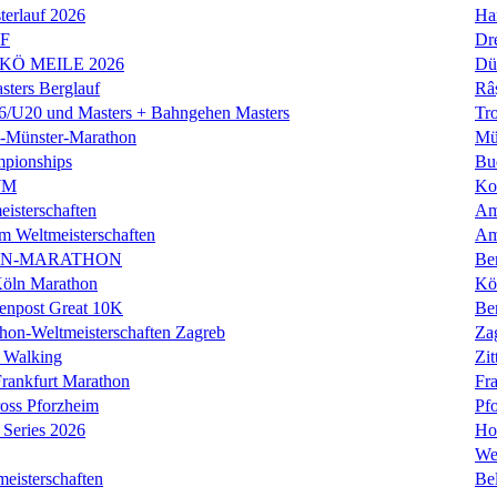
erlauf 2026
Ha
LF
Dr
 KÖ MEILE 2026
Dü
ers Berglauf
Râ
U20 und Masters + Bahngehen Masters
Tro
k-Münster-Marathon
Mü
mpionships
Bu
WM
Ko
isterschaften
Am
m Weltmeisterschaften
Am
IN-MARATHON
Ber
Köln Marathon
Kö
enpost Great 10K
Ber
hon-Weltmeisterschaften Zagreb
Za
 Walking
Zit
rankfurt Marathon
Fra
oss Pforzheim
Pf
Series 2026
Ho
We
eisterschaften
Bel