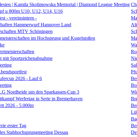
lesien | Kamila Skolimowska Memorial | Diamond League Meeting
Ch
f u 800m U10, U12, U14, U16
Sc
st - vereinsintern -
Ma
schaften Hammerwurf Hannover Land
Al
erschaften MTV Schöningen
Sc
smeisterschaften im Hochsprung und Kugelstoßen
Ma
ke
Wa
zeimeisterschaften
Ro
t mit Sportzeichenabnahme
Ni
eeting
Sal
Abendsportfest
Pf
fercup 2026 - Lauf 6
Be
eeting
Bo
 LG Nordheide um den Sparkassen-Cup 3
Wi
tkampf Werfertag in Serie in Bremerhaven
Br
ett 2026 - 5.000m
Ber
Lü
Ba
rie erster Tag
Be
nales Stabhochsprungmeeting Dessau
De