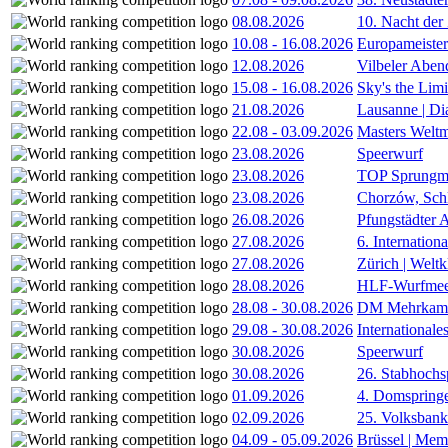
08.08.2026
10. Nacht der
10.08
-
16.08.2026
Europameister
12.08.2026
Vilbeler Aben
15.08
-
16.08.2026
Sky's the Lim
21.08.2026
Lausanne | D
22.08
-
03.09.2026
Masters Weltm
23.08.2026
Speerwurf
23.08.2026
TOP Sprungm
23.08.2026
Chorzów, Sch
26.08.2026
Pfungstädter 
27.08.2026
6. Internatio
27.08.2026
Zürich | Welt
28.08.2026
HLF-Wurfmee
28.08
-
30.08.2026
DM Mehrkamp
29.08
-
30.08.2026
International
30.08.2026
Speerwurf
30.08.2026
26. Stabhochs
01.09.2026
4. Domspring
02.09.2026
25. Volksbank 
04.09
-
05.09.2026
Brüssel | Mem