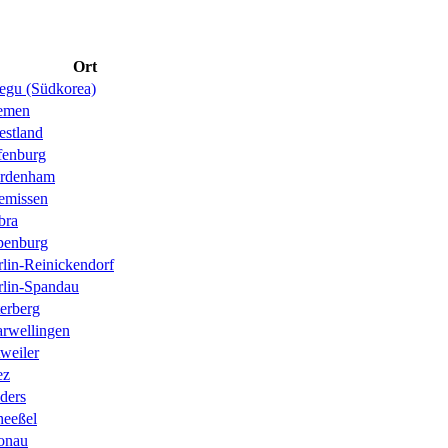
Ort
egu (Südkorea)
emen
estland
fenburg
rdenham
emissen
bra
penburg
rlin-Reinickendorf
rlin-Spandau
erberg
arwellingen
weiler
ez
ders
heeßel
onau