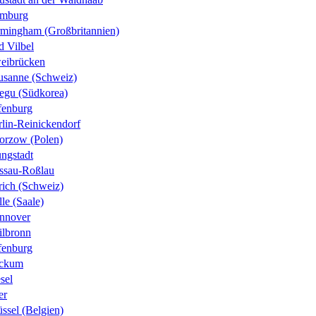
mburg
rmingham (Großbritannien)
d Vilbel
eibrücken
usanne (Schweiz)
egu (Südkorea)
fenburg
rlin-Reinickendorf
orzow (Polen)
ungstadt
ssau-Roßlau
rich (Schweiz)
le (Saale)
nnover
ilbronn
fenburg
ckum
sel
er
ssel (Belgien)