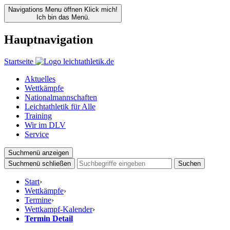
Navigations Menu öffnen
Klick mich!
Ich bin das Menü.
Hauptnavigation
Startseite
Aktuelles
Wettkämpfe
Nationalmannschaften
Leichtathletik für Alle
Training
Wir im DLV
Service
Suchmenü anzeigen
Suchmenü schließen
Suchen
Start
›
Wettkämpfe
›
Termine
›
Wettkampf-Kalender
›
Termin Detail