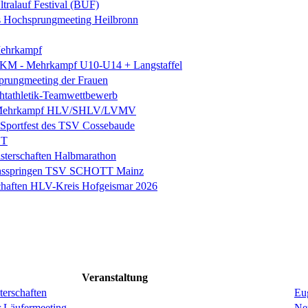
ltralauf Festival (BUF)
es Hochsprungmeeting Heilbronn
ehrkampf
 KM - Mehrkampf U10-U14 + Langstaffel
prungmeeting der Frauen
chtathletik-Teamwettbewerb
 Mehrkampf HLV/SHLV/LVMV
k-Sportfest des TSV Cossebaude
ST
sterschaften Halbmarathon
hsspringen TSV SCHOTT Mainz
chaften HLV-Kreis Hofgeismar 2026
Veranstaltung
erschaften
Eug
r Läufermeeting
Ne