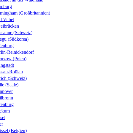
mburg
rmingham (Großbritannien)
d Vilbel
eibrücken
usanne (Schweiz)
egu (Südkorea)
fenburg
rlin-Reinickendorf
orzow (Polen)
ungstadt
ssau-Roßlau
rich (Schweiz)
le (Saale)
nnover
ilbronn
fenburg
ckum
sel
er
ssel (Belgien)