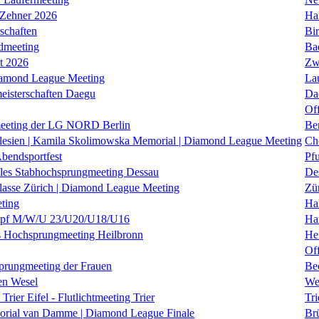
 Zehner 2026
Ha
schaften
Bi
dmeeting
Ba
it 2026
Zw
iamond League Meeting
La
eisterschaften Daegu
Da
Of
eeting der LG NORD Berlin
Be
lesien | Kamila Skolimowska Memorial | Diamond League Meeting
Ch
Abendsportfest
Pf
nales Stabhochsprungmeeting Dessau
De
klasse Zürich | Diamond League Meeting
Zü
ting
Hal
f M/W/U 23/U20/U18/U16
Ha
es Hochsprungmeeting Heilbronn
He
Of
prungmeeting der Frauen
Be
en Wesel
We
Trier Eifel - Flutlichtmeeting Trier
Tri
orial van Damme | Diamond League Finale
Brü