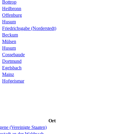
Bottrop
Heilbronn
Offenburg
Husum
Friedrichsgabe (Norderstedt)
Beckum
Mülsen
Husum
Cossebaude
Dortmund
Egelsbach
Mainz
Hofgeismar
Ort
ene (Vereinigte Staaten)
ustadt an der Waldnaab