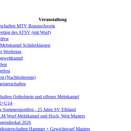
Veranstaltung
erschaften MTV Braunschweig
eeting des ATSV (mit Wurf)
tfest
ehrkampf Schülerklassen
er Werfertag
ngwettkampf
est
rtfest
est (Nachholtermin)
eisterschaften
chaften Ostholstein und offener Mehrkampf
2+U14
es Sommersportfest - 25 Jahre SV Elbland
 LM Wurf-Mehrkampf und Hoch, Weit Masters
Jugendpokal 2026
isterschaften Hammer + Gewichtwurf Masters