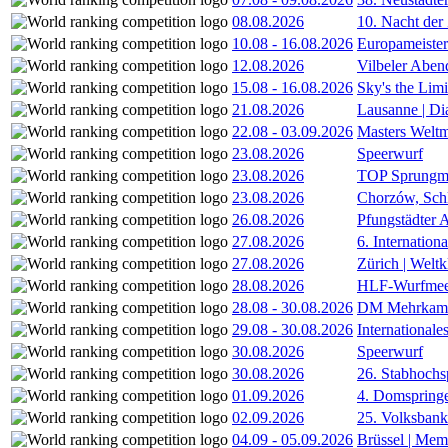
08.08.2026
10. Nacht der
10.08
-
16.08.2026
Europameister
12.08.2026
Vilbeler Aben
15.08
-
16.08.2026
Sky's the Lim
21.08.2026
Lausanne | D
22.08
-
03.09.2026
Masters Weltm
23.08.2026
Speerwurf
23.08.2026
TOP Sprungm
23.08.2026
Chorzów, Sch
26.08.2026
Pfungstädter 
27.08.2026
6. Internatio
27.08.2026
Zürich | Welt
28.08.2026
HLF-Wurfmee
28.08
-
30.08.2026
DM Mehrkamp
29.08
-
30.08.2026
International
30.08.2026
Speerwurf
30.08.2026
26. Stabhochs
01.09.2026
4. Domspring
02.09.2026
25. Volksbank 
04.09
-
05.09.2026
Brüssel | Mem