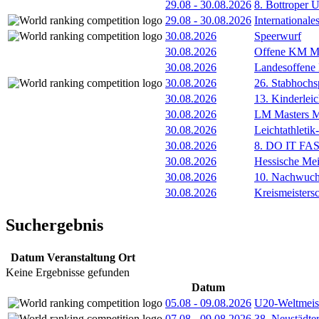
29.08
-
30.08.2026
8. Bottroper U
29.08
-
30.08.2026
International
30.08.2026
Speerwurf
30.08.2026
Offene KM M
30.08.2026
Landesoffene
30.08.2026
26. Stabhochs
30.08.2026
13. Kinderlei
30.08.2026
LM Masters
30.08.2026
Leichtathleti
30.08.2026
8. DO IT FA
30.08.2026
Hessische Mei
30.08.2026
10. Nachwuc
30.08.2026
Kreismeisters
Suchergebnis
Datum
Veranstaltung
Ort
Keine Ergebnisse gefunden
Datum
05.08
-
09.08.2026
U20-Weltmeist
07.08
-
09.08.2026
38. Neustädte