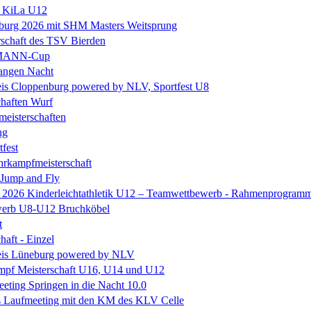
e KiLa U12
eburg 2026 mit SHM Masters Weitsprung
rschaft des TSV Bierden
MANN-Cup
langen Nacht
is Cloppenburg powered by NLV, Sportfest U8
chaften Wurf
eisterschaften
ng
tfest
rkampfmeisterschaft
 Jump and Fly
e 2026 Kinderleichtathletik U12 – Teamwettbewerb - Rahmenprogram
erb U8-U12 Bruchköbel
t
haft - Einzel
is Lüneburg powered by NLV
mpf Meisterschaft U16, U14 und U12
ting Springen in die Nacht 10.0
s Laufmeeting mit den KM des KLV Celle