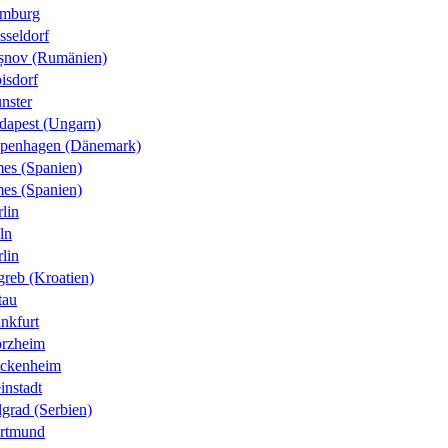
mburg
sseldorf
șnov (Rumänien)
isdorf
nster
dapest (Ungarn)
penhagen (Dänemark)
es (Spanien)
es (Spanien)
lin
ln
lin
greb (Kroatien)
tau
nkfurt
orzheim
ckenheim
instadt
grad (Serbien)
rtmund