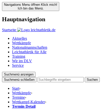
Navigations Menu öffnen
Klick mich!
Ich bin das Menü.
Hauptnavigation
Startseite
Aktuelles
Wettkämpfe
Nationalmannschaften
Leichtathletik für Alle
Training
Wir im DLV
Service
Suchmenü anzeigen
Suchmenü schließen
Suchen
Start
›
Wettkämpfe
›
Termine
›
Wettkampf-Kalender
›
Termin Detail