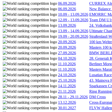
06.09.2026
CURREX Alst
06.09.2026
New Balance
10.09
-
13.09.2026
EMORRC Mast
12.09
-
13.09.2026
Team DM U16/
13.09.2026
24. Volksban
13.09
-
14.09.2026
Ultimate Cha
19.09
-
20.09.2026
Straßenlauf-
20.09.2026
100 km Weltme
20.09.2026
Masters 100 k
27.09.2026
BMW BERL
04.10.2026
28. Generali 
11.10.2026
Berliner Morg
11.10.2026
Masters Marat
24.10.2026
Lusatian Race
25.10.2026
43. Mainova F
14.11.2026
Sparkassen Cr
21.11.2026
Ring Running 
28.11
-
29.11.2026
DM Cross
13.12.2026
Cross-Europam
30.01.2027
FLVW Hallenme