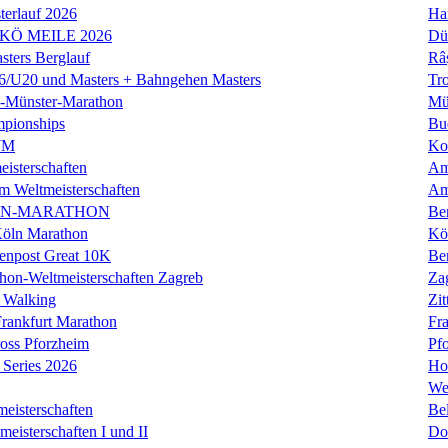
erlauf 2026
Ha
 KÖ MEILE 2026
Dü
ers Berglauf
Râ
U20 und Masters + Bahngehen Masters
Tro
k-Münster-Marathon
Mü
mpionships
Bu
WM
Ko
isterschaften
Am
m Weltmeisterschaften
Am
IN-MARATHON
Ber
Köln Marathon
Kö
enpost Great 10K
Ber
hon-Weltmeisterschaften Zagreb
Za
 Walking
Zit
rankfurt Marathon
Fra
oss Pforzheim
Pf
Series 2026
Ho
We
eisterschaften
Bel
isterschaften I und II
Do