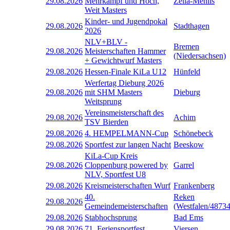
29.08.2026
Mehrkampf und Hoch,
Zella-Mehlis
Weit Masters
Kinder- und Jugendpokal
29.08.2026
Stadthagen
2026
NLV+BLV -
Bremen
29.08.2026
Meisterschaften Hammer
(Niedersachsen)
+ Gewichtwurf Masters
29.08.2026
Hessen-Finale KiLa U12
Hünfeld
Werfertag Dieburg 2026
29.08.2026
mit SHM Masters
Dieburg
Weitsprung
Vereinsmeisterschaft des
29.08.2026
Achim
TSV Bierden
29.08.2026
4. HEMPELMANN-Cup
Schönebeck
29.08.2026
Sportfest zur langen Nacht
Beeskow
KiLa-Cup Kreis
29.08.2026
Cloppenburg powered by
Garrel
NLV, Sportfest U8
29.08.2026
Kreismeisterschaften Wurf
Frankenberg
40.
Reken
29.08.2026
Gemeindemeisterschaften
(Westfalen/48734
29.08.2026
Stabhochsprung
Bad Ems
29.08.2026
71. Feriensportfest
Viersen