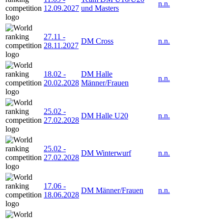
n.n.
12.09.2027
und Masters
27.11
-
DM Cross
n.n.
28.11.2027
18.02
-
DM Halle
n.n.
20.02.2028
Männer/Frauen
25.02
-
DM Halle U20
n.n.
27.02.2028
25.02
-
DM Winterwurf
n.n.
27.02.2028
17.06
-
DM Männer/Frauen
n.n.
18.06.2028