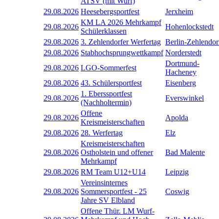
ATSV (mit Wurf)
29.08.2026
Heesebergsportfest
Jerxheim
KM LA 2026 Mehrkampf
29.08.2026
Hohenlockstedt
Schülerklassen
29.08.2026
3. Zehlendorfer Werfertag
Berlin-Zehlendor
29.08.2026
Stabhochsprungwettkampf
Norderstedt
Dortmund-
29.08.2026
LGO-Sommerfest
Hacheney
29.08.2026
43. Schülersportfest
Eisenberg
1. Eberssportfest
29.08.2026
Everswinkel
(Nachholtermin)
Offene
29.08.2026
Apolda
Kreismeisterschaften
29.08.2026
28. Werfertag
Elz
Kreismeisterschaften
29.08.2026
Ostholstein und offener
Bad Malente
Mehrkampf
29.08.2026
RM Team U12+U14
Leipzig
Vereinsinternes
29.08.2026
Sommersportfest - 25
Coswig
Jahre SV Elbland
Offene Thür. LM Wurf-