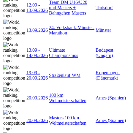
Team DM U16/U20
12.09
-
und Masters +
Troisdorf
13.09.2026
Bahngehen Masters
24. Volksbank-Münster-
13.09.2026
Münster
Marathon
13.09
-
Ultimate
Budapest
14.09.2026
Championships
(Ungarn)
19.09
-
Kopenhagen
Straßenlauf-WM
20.09.2026
(Dänemark)
100 km
20.09.2026
Ames (Spanien)
Weltmeisterschaften
Masters 100 km
20.09.2026
Ames (Spanien)
Weltmeisterschaften