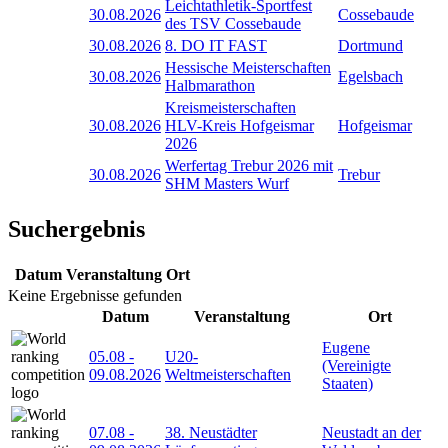
Leichtathletik-Sportfest
30.08.2026
Cossebaude
des TSV Cossebaude
30.08.2026
8. DO IT FAST
Dortmund
Hessische Meisterschaften
30.08.2026
Egelsbach
Halbmarathon
Kreismeisterschaften
30.08.2026
HLV-Kreis Hofgeismar
Hofgeismar
2026
Werfertag Trebur 2026 mit
30.08.2026
Trebur
SHM Masters Wurf
Suchergebnis
Datum
Veranstaltung
Ort
Keine Ergebnisse gefunden
Datum
Veranstaltung
Ort
Eugene
05.08
-
U20-
(Vereinigte
09.08.2026
Weltmeisterschaften
Staaten)
07.08
-
38. Neustädter
Neustadt an der