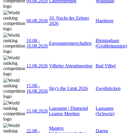
09.08.2026
Läufermeeting
Waldnaab
10. Nacht der Zehner
08.08.2026
Hamburg
2026
10.08
-
Birmingham
Europameisterschaften
16.08.2026
(Großbritannien)
12.08.2026
Vilbeler Abendmeeting
Bad Vilbel
15.08
-
Sky's the Limit 2026
Zweibrücken
16.08.2026
Lausanne | Diamond
Lausanne
21.08.2026
League Meeting
(Schweiz)
Masters
22.08
-
Daegu