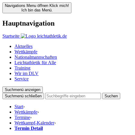
Navigations Menu öffnen
Klick mich!
Ich bin das Menü.
Hauptnavigation
Startseite
Aktuelles
Wettkämpfe
Nationalmannschaften
Leichtathletik für Alle
Training
Wir im DLV
Service
Suchmenü anzeigen
Suchmenü schließen
Suchen
Start
›
Wettkämpfe
›
Termine
›
Wettkampf-Kalender
›
Termin Detail