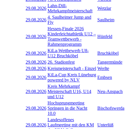
Lahn-Dill-
29.08.2026
Wetzlar
Mehrkampfmeisterschaft
4. Saulheimer Jump and
29.08.2026
Saulheim
Fly
Hessen-Finale 2026
Kinderleichtathletik U12 –
29.08.2026
Hünfeld
Teamwettbewerb -
Rahmenprogramm
KiLa-Wettbewerb U8-
29.08.2026
Bruchköbel
U12 Bruchköbel
29.08.2026
26. Stadionfest
Tangermünde
29.08.2026
Kreismeisterschaft - Einzel
Werlte
KiLa-Cup Kreis Lüneburg
29.08.2026
Embsen
powered by NLV
Kreis Mehrkampf
29.08.2026
Meisterschaft U16, U14
Neu-Anspach
und U12
Hochsprungmeeting
29.08.2026
Springen in die Nacht
Bischofswerda
10.0
Landesoffenes
29.08.2026
Laufmeeting mit den KM
Unterlüß