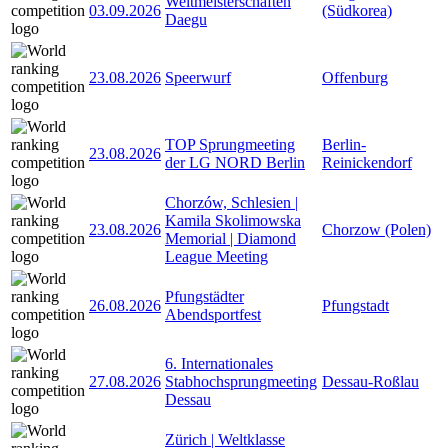
Weltmeisterschaften
03.09.2026
(Südkorea)
Daegu
23.08.2026
Speerwurf
Offenburg
TOP Sprungmeeting
Berlin-
23.08.2026
der LG NORD Berlin
Reinickendorf
Chorzów, Schlesien |
Kamila Skolimowska
23.08.2026
Chorzow (Polen)
Memorial | Diamond
League Meeting
Pfungstädter
26.08.2026
Pfungstadt
Abendsportfest
6. Internationales
27.08.2026
Stabhochsprungmeeting
Dessau-Roßlau
Dessau
Zürich | Weltklasse