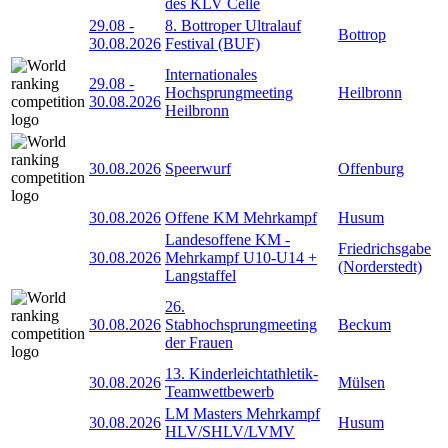
des KLV Celle
29.08
-
8. Bottroper Ultralauf
Bottrop
30.08.2026
Festival (BUF)
Internationales
29.08
-
Hochsprungmeeting
Heilbronn
30.08.2026
Heilbronn
30.08.2026
Speerwurf
Offenburg
30.08.2026
Offene KM Mehrkampf
Husum
Landesoffene KM -
Friedrichsgabe
30.08.2026
Mehrkampf U10-U14 +
(Norderstedt)
Langstaffel
26.
30.08.2026
Stabhochsprungmeeting
Beckum
der Frauen
13. Kinderleichtathletik-
30.08.2026
Mülsen
Teamwettbewerb
LM Masters Mehrkampf
30.08.2026
Husum
HLV/SHLV/LVMV