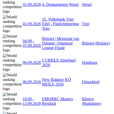
01.09.2026
4. Domspringen Wesel
Wesel
25. Volksbank Trier
02.09.2026
Eifel - Flutlichtmeeting
Trier
Trier
Brüssel | Memorial van
04.09
-
Damme | Diamond
Brüssel (Belgien)
05.09.2026
League Finale
CURREX Alsterlauf
06.09.2026
Hamburg
2026
New Balance KÖ
06.09.2026
Düsseldorf
MEILE 2026
10.09
-
EMORRC Masters
Râșnov
13.09.2026
Berglauf
(Rumänien)