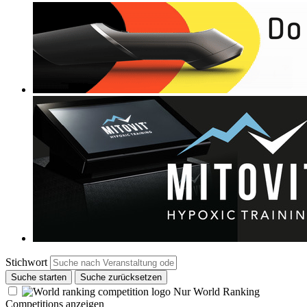
Stichwort
Suche starten
Suche zurücksetzen
Nur World Ranking
Competitions anzeigen