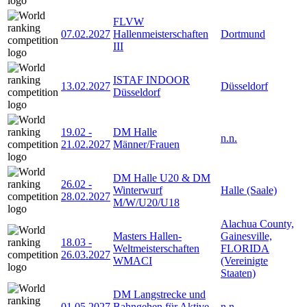
FLVW
07.02.2027
Hallenmeisterschaften
Dortmund
III
ISTAF INDOOR
13.02.2027
Düsseldorf
Düsseldorf
19.02
-
DM Halle
n.n.
21.02.2027
Männer/Frauen
DM Halle U20 & DM
26.02
-
Winterwurf
Halle (Saale)
28.02.2027
M/W/U20/U18
Alachua County,
Masters Hallen-
Gainesville,
18.03
-
Weltmeisterschaften
FLORIDA
26.03.2027
WMACI
(Vereinigte
Staaten)
DM Langstrecke und
01.05.2027
Bahngehen für Aktive
n.n.