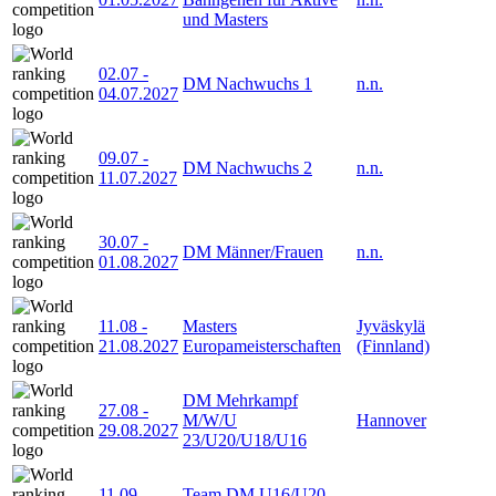
und Masters
02.07
-
DM Nachwuchs 1
n.n.
04.07.2027
09.07
-
DM Nachwuchs 2
n.n.
11.07.2027
30.07
-
DM Männer/Frauen
n.n.
01.08.2027
11.08
-
Masters
Jyväskylä
21.08.2027
Europameisterschaften
(Finnland)
DM Mehrkampf
27.08
-
M/W/U
Hannover
29.08.2027
23/U20/U18/U16
11.09
-
Team DM U16/U20