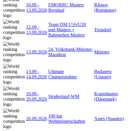
10.09
-
EMORRC Masters
Râșnov
13.09.2026
Berglauf
(Rumänien)
Team DM U16/U20
12.09
-
und Masters +
Troisdorf
13.09.2026
Bahngehen Masters
24. Volksbank-Münster-
13.09.2026
Münster
Marathon
13.09
-
Ultimate
Budapest
14.09.2026
Championships
(Ungarn)
19.09
-
Kopenhagen
Straßenlauf-WM
20.09.2026
(Dänemark)
100 km
20.09.2026
Ames (Spanien)
Weltmeisterschaften