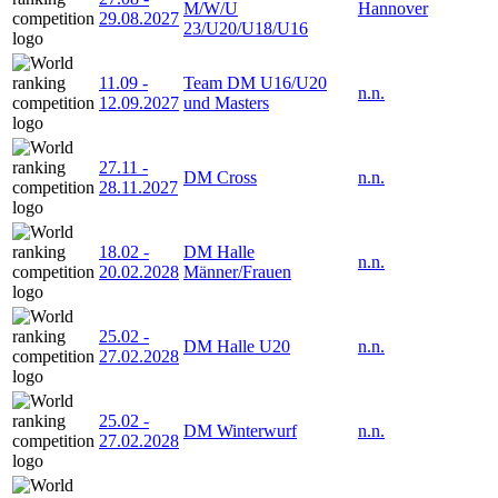
M/W/U
Hannover
29.08.2027
23/U20/U18/U16
11.09
-
Team DM U16/U20
n.n.
12.09.2027
und Masters
27.11
-
DM Cross
n.n.
28.11.2027
18.02
-
DM Halle
n.n.
20.02.2028
Männer/Frauen
25.02
-
DM Halle U20
n.n.
27.02.2028
25.02
-
DM Winterwurf
n.n.
27.02.2028