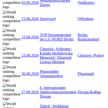
Weltmeisterschaften
03.09.2026
(Südkorea)
Daegu
23.08.2026
Speerwurf
Offenburg
TOP Sprungmeeting
Berlin-
23.08.2026
der LG NORD Berlin
Reinickendorf
Chorzów, Schlesien |
Kamila Skolimowska
23.08.2026
Chorzow (Polen)
Memorial | Diamond
League Meeting
Pfungstädter
26.08.2026
Pfungstadt
Abendsportfest
6. Internationales
27.08.2026
Stabhochsprungmeeting
Dessau-Roßlau
Dessau
Zürich | Weltklasse