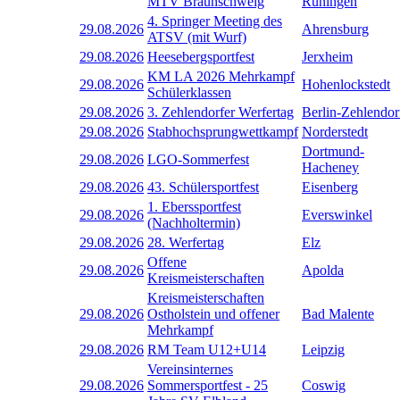
MTV Braunschweig
Rüningen
4. Springer Meeting des
29.08.2026
Ahrensburg
ATSV (mit Wurf)
29.08.2026
Heesebergsportfest
Jerxheim
KM LA 2026 Mehrkampf
29.08.2026
Hohenlockstedt
Schülerklassen
29.08.2026
3. Zehlendorfer Werfertag
Berlin-Zehlendor
29.08.2026
Stabhochsprungwettkampf
Norderstedt
Dortmund-
29.08.2026
LGO-Sommerfest
Hacheney
29.08.2026
43. Schülersportfest
Eisenberg
1. Eberssportfest
29.08.2026
Everswinkel
(Nachholtermin)
29.08.2026
28. Werfertag
Elz
Offene
29.08.2026
Apolda
Kreismeisterschaften
Kreismeisterschaften
29.08.2026
Ostholstein und offener
Bad Malente
Mehrkampf
29.08.2026
RM Team U12+U14
Leipzig
Vereinsinternes
29.08.2026
Sommersportfest - 25
Coswig