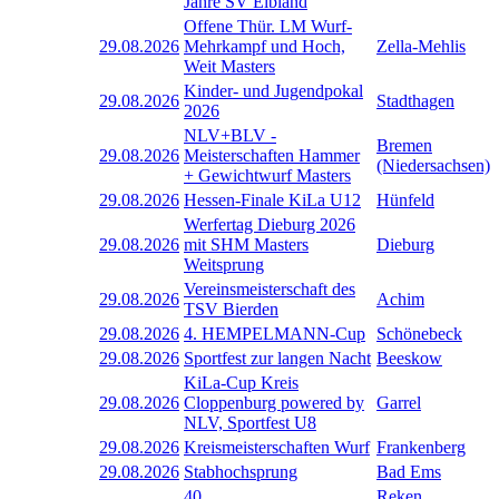
Jahre SV Elbland
Offene Thür. LM Wurf-
29.08.2026
Mehrkampf und Hoch,
Zella-Mehlis
Weit Masters
Kinder- und Jugendpokal
29.08.2026
Stadthagen
2026
NLV+BLV -
Bremen
29.08.2026
Meisterschaften Hammer
(Niedersachsen)
+ Gewichtwurf Masters
29.08.2026
Hessen-Finale KiLa U12
Hünfeld
Werfertag Dieburg 2026
29.08.2026
mit SHM Masters
Dieburg
Weitsprung
Vereinsmeisterschaft des
29.08.2026
Achim
TSV Bierden
29.08.2026
4. HEMPELMANN-Cup
Schönebeck
29.08.2026
Sportfest zur langen Nacht
Beeskow
KiLa-Cup Kreis
29.08.2026
Cloppenburg powered by
Garrel
NLV, Sportfest U8
29.08.2026
Kreismeisterschaften Wurf
Frankenberg
29.08.2026
Stabhochsprung
Bad Ems
40.
Reken