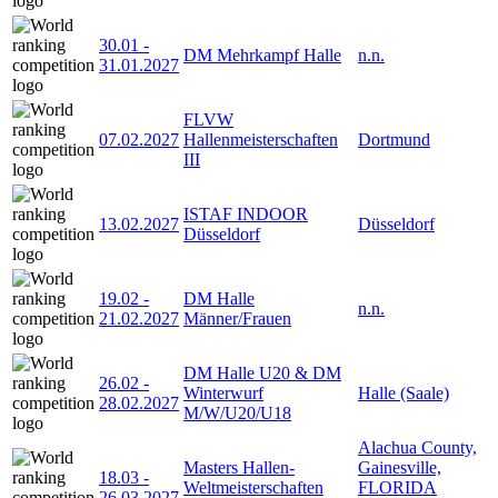
30.01
-
DM Mehrkampf Halle
n.n.
31.01.2027
FLVW
07.02.2027
Hallenmeisterschaften
Dortmund
III
ISTAF INDOOR
13.02.2027
Düsseldorf
Düsseldorf
19.02
-
DM Halle
n.n.
21.02.2027
Männer/Frauen
DM Halle U20 & DM
26.02
-
Winterwurf
Halle (Saale)
28.02.2027
M/W/U20/U18
Alachua County,
Masters Hallen-
Gainesville,
18.03
-
Weltmeisterschaften
FLORIDA
26.03.2027