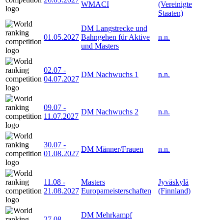
WMACI
(Vereinigte
Staaten)
DM Langstrecke und
01.05.2027
Bahngehen für Aktive
n.n.
und Masters
02.07
-
DM Nachwuchs 1
n.n.
04.07.2027
09.07
-
DM Nachwuchs 2
n.n.
11.07.2027
30.07
-
DM Männer/Frauen
n.n.
01.08.2027
11.08
-
Masters
Jyväskylä
21.08.2027
Europameisterschaften
(Finnland)
DM Mehrkampf
27.08
-