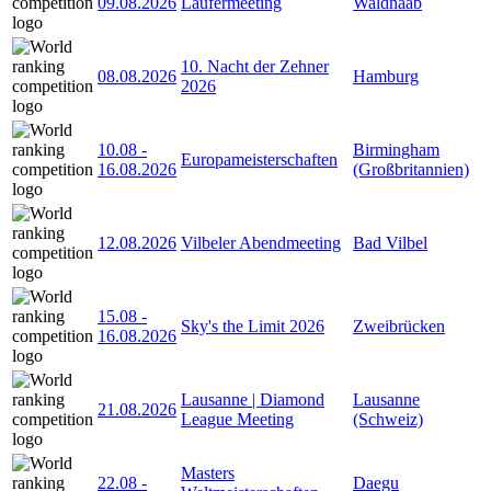
09.08.2026
Läufermeeting
Waldnaab
10. Nacht der Zehner
08.08.2026
Hamburg
2026
10.08
-
Birmingham
Europameisterschaften
16.08.2026
(Großbritannien)
12.08.2026
Vilbeler Abendmeeting
Bad Vilbel
15.08
-
Sky's the Limit 2026
Zweibrücken
16.08.2026
Lausanne | Diamond
Lausanne
21.08.2026
League Meeting
(Schweiz)
Masters
22.08
-
Daegu