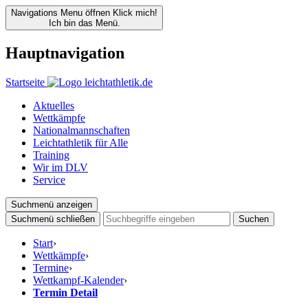
Navigations Menu öffnen
Klick mich!
Ich bin das Menü.
Hauptnavigation
Startseite
Aktuelles
Wettkämpfe
Nationalmannschaften
Leichtathletik für Alle
Training
Wir im DLV
Service
Suchmenü anzeigen
Suchmenü schließen
Suchen
Start
›
Wettkämpfe
›
Termine
›
Wettkampf-Kalender
›
Termin Detail