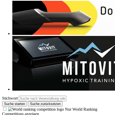
Stichwort
Suche starten
Suche zurücksetzen
Nur World Ranking
Competitions anzeigen