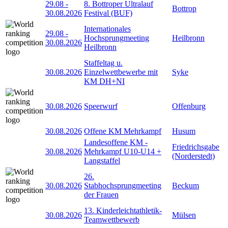
29.08
-
8. Bottroper Ultralauf
Bottrop
30.08.2026
Festival (BUF)
Internationales
29.08
-
Hochsprungmeeting
Heilbronn
30.08.2026
Heilbronn
Staffeltag u.
30.08.2026
Einzelwettbewerbe mit
Syke
KM DH+NI
30.08.2026
Speerwurf
Offenburg
30.08.2026
Offene KM Mehrkampf
Husum
Landesoffene KM -
Friedrichsgabe
30.08.2026
Mehrkampf U10-U14 +
(Norderstedt)
Langstaffel
26.
30.08.2026
Stabhochsprungmeeting
Beckum
der Frauen
13. Kinderleichtathletik-
30.08.2026
Mülsen
Teamwettbewerb