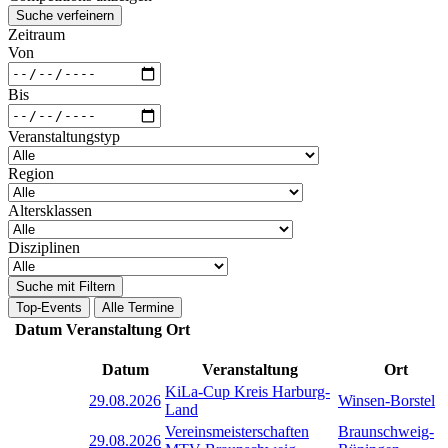
Suche verfeinern
Zeitraum
Von
Bis
Veranstaltungstyp
Region
Altersklassen
Disziplinen
Suche mit Filtern
Top-Events
Alle Termine
Datum
Veranstaltung
Ort
Datum
Veranstaltung
Ort
KiLa-Cup Kreis Harburg-
29.08.2026
Winsen-Borstel
Land
Vereinsmeisterschaften
Braunschweig-
29.08.2026