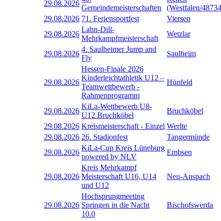
29.08.2026
Gemeindemeisterschaften
(Westfalen/48734
29.08.2026
71. Feriensportfest
Viersen
Lahn-Dill-
29.08.2026
Wetzlar
Mehrkampfmeisterschaft
4. Saulheimer Jump and
29.08.2026
Saulheim
Fly
Hessen-Finale 2026
Kinderleichtathletik U12 –
29.08.2026
Hünfeld
Teamwettbewerb -
Rahmenprogramm
KiLa-Wettbewerb U8-
29.08.2026
Bruchköbel
U12 Bruchköbel
29.08.2026
Kreismeisterschaft - Einzel
Werlte
29.08.2026
26. Stadionfest
Tangermünde
KiLa-Cup Kreis Lüneburg
29.08.2026
Embsen
powered by NLV
Kreis Mehrkampf
29.08.2026
Meisterschaft U16, U14
Neu-Anspach
und U12
Hochsprungmeeting
29.08.2026
Springen in die Nacht
Bischofswerda
10.0