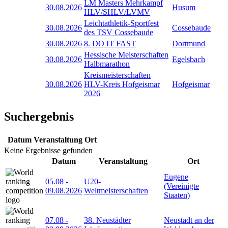
LM Masters Mehrkampf
30.08.2026
Husum
HLV/SHLV/LVMV
Leichtathletik-Sportfest
30.08.2026
Cossebaude
des TSV Cossebaude
30.08.2026
8. DO IT FAST
Dortmund
Hessische Meisterschaften
30.08.2026
Egelsbach
Halbmarathon
Kreismeisterschaften
30.08.2026
HLV-Kreis Hofgeismar
Hofgeismar
2026
Suchergebnis
Datum
Veranstaltung
Ort
Keine Ergebnisse gefunden
Datum
Veranstaltung
Ort
Eugene
05.08
-
U20-
(Vereinigte
09.08.2026
Weltmeisterschaften
Staaten)
07.08
-
38. Neustädter
Neustadt an der