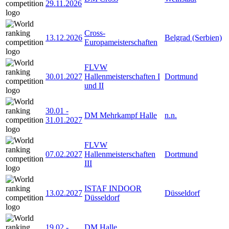
29.11.2026
Cross-
13.12.2026
Belgrad (Serbien)
Europameisterschaften
FLVW
30.01.2027
Hallenmeisterschaften I
Dortmund
und II
30.01
-
DM Mehrkampf Halle
n.n.
31.01.2027
FLVW
07.02.2027
Hallenmeisterschaften
Dortmund
III
ISTAF INDOOR
13.02.2027
Düsseldorf
Düsseldorf
19.02
-
DM Halle