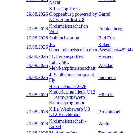
Nacht
KiLa-Cup Kreis
29.08.2026
Cloppenburg powered by
Garrel
NLV, Sportfest U8
Kreismeisterschaften
29.08.2026
Frankenberg
Wurf
29.08.2026
Stabhochsprung
Bad Ems
40.
Reken
29.08.2026
Gemeindemeisterschaften
(Westfalen/48734)
29.08.2026
71. Feriensportfest
Viersen
Lahn-Dill-
29.08.2026
Wetzlar
Mehrkampfmeisterschaft
4. Saulheimer Jump and
29.08.2026
Saulheim
Fly
Hessen-Finale 2026
Kinderleichtathletik U12
29.08.2026
Hünfeld
– Teamwettbewerb -
Rahmenprogramm
KiLa-Wettbewerb U8-
29.08.2026
Bruchköbel
U12 Bruchköbel
Kreismeisterschaft -
29.08.2026
Werlte
Einzel
29.08.2026
26. Stadionfest
Tangermünde