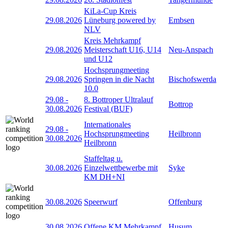
KiLa-Cup Kreis
29.08.2026
Lüneburg powered by
Embsen
NLV
Kreis Mehrkampf
29.08.2026
Meisterschaft U16, U14
Neu-Anspach
und U12
Hochsprungmeeting
29.08.2026
Springen in die Nacht
Bischofswerda
10.0
29.08
-
8. Bottroper Ultralauf
Bottrop
30.08.2026
Festival (BUF)
Internationales
29.08
-
Hochsprungmeeting
Heilbronn
30.08.2026
Heilbronn
Staffeltag u.
30.08.2026
Einzelwettbewerbe mit
Syke
KM DH+NI
30.08.2026
Speerwurf
Offenburg
30.08.2026
Offene KM Mehrkampf
Husum