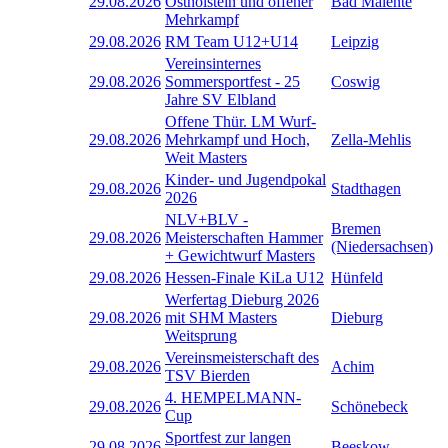
29.08.2026
Ostholstein und offener
Bad Malente
Mehrkampf
29.08.2026
RM Team U12+U14
Leipzig
Vereinsinternes
29.08.2026
Sommersportfest - 25
Coswig
Jahre SV Elbland
Offene Thür. LM Wurf-
29.08.2026
Mehrkampf und Hoch,
Zella-Mehlis
Weit Masters
Kinder- und Jugendpokal
29.08.2026
Stadthagen
2026
NLV+BLV -
Bremen
29.08.2026
Meisterschaften Hammer
(Niedersachsen)
+ Gewichtwurf Masters
29.08.2026
Hessen-Finale KiLa U12
Hünfeld
Werfertag Dieburg 2026
29.08.2026
mit SHM Masters
Dieburg
Weitsprung
Vereinsmeisterschaft des
29.08.2026
Achim
TSV Bierden
4. HEMPELMANN-
29.08.2026
Schönebeck
Cup
Sportfest zur langen
29.08.2026
Beeskow