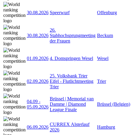
30.08.2026
Speerwurf
Offenburg
26.
30.08.2026
Stabhochsprungmeeting
Beckum
der Frauen
01.09.2026
4. Domspringen Wesel
Wesel
25. Volksbank Trier
02.09.2026
Eifel - Flutlichtmeeting
Trier
Trier
Brüssel | Memorial van
04.09
-
Damme | Diamond
Brüssel (Belgien)
05.09.2026
League Finale
CURREX Alsterlauf
06.09.2026
Hamburg
2026