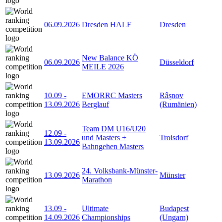
06.09.2026
Dresden HALF
Dresden
New Balance KÖ
06.09.2026
Düsseldorf
MEILE 2026
10.09
-
EMORRC Masters
Râșnov
13.09.2026
Berglauf
(Rumänien)
Team DM U16/U20
12.09
-
und Masters +
Troisdorf
13.09.2026
Bahngehen Masters
24. Volksbank-Münster-
13.09.2026
Münster
Marathon
13.09
-
Ultimate
Budapest
14.09.2026
Championships
(Ungarn)