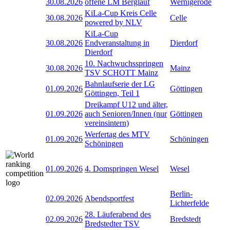
30.08.2026
offene LM Berglauf
Wernigerode
KiLa-Cup Kreis Celle
30.08.2026
Celle
powered by NLV
KiLa-Cup
30.08.2026
Endveranstaltung in
Dierdorf
Dierdorf
10. Nachwuchsspringen
30.08.2026
Mainz
TSV SCHOTT Mainz
Bahnlaufserie der LG
01.09.2026
Göttingen
Göttingen, Teil 1
Dreikampf U12 und älter,
01.09.2026
auch Senioren/Innen (nur
Göttingen
vereinsintern)
Werfertag des MTV
01.09.2026
Schöningen
Schöningen
01.09.2026
4. Domspringen Wesel
Wesel
Berlin-
02.09.2026
Abendsportfest
Lichterfelde
28. Läuferabend des
02.09.2026
Bredstedt
Bredstedter TSV