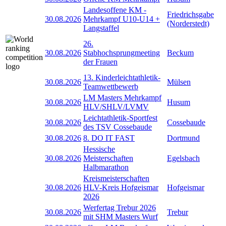
Landesoffene KM -
Friedrichsgabe
30.08.2026
Mehrkampf U10-U14 +
(Norderstedt)
Langstaffel
26.
30.08.2026
Stabhochsprungmeeting
Beckum
der Frauen
13. Kinderleichtathletik-
30.08.2026
Mülsen
Teamwettbewerb
LM Masters Mehrkampf
30.08.2026
Husum
HLV/SHLV/LVMV
Leichtathletik-Sportfest
30.08.2026
Cossebaude
des TSV Cossebaude
30.08.2026
8. DO IT FAST
Dortmund
Hessische
30.08.2026
Meisterschaften
Egelsbach
Halbmarathon
Kreismeisterschaften
30.08.2026
HLV-Kreis Hofgeismar
Hofgeismar
2026
Werfertag Trebur 2026
30.08.2026
Trebur
mit SHM Masters Wurf