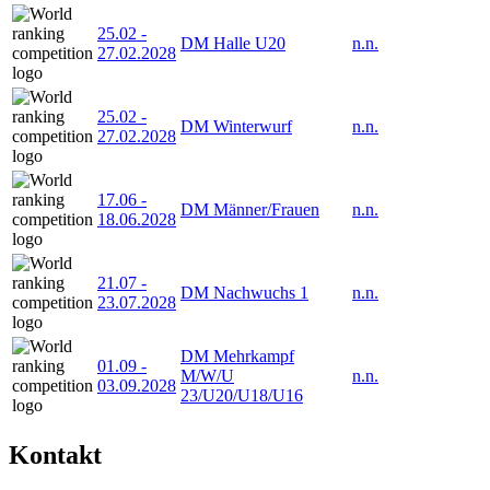
25.02
-
DM Halle U20
n.n.
27.02.2028
25.02
-
DM Winterwurf
n.n.
27.02.2028
17.06
-
DM Männer/Frauen
n.n.
18.06.2028
21.07
-
DM Nachwuchs 1
n.n.
23.07.2028
DM Mehrkampf
01.09
-
M/W/U
n.n.
03.09.2028
23/U20/U18/U16
Kontakt