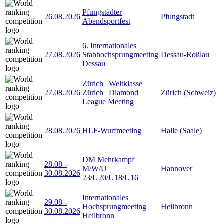
Pfungstädter
26.08.2026
Pfungstadt
Abendsportfest
6. Internationales
27.08.2026
Stabhochsprungmeeting
Dessau-Roßlau
Dessau
Zürich | Weltklasse
27.08.2026
Zürich | Diamond
Zürich (Schweiz)
League Meeting
28.08.2026
HLF-Wurfmeeting
Halle (Saale)
DM Mehrkampf
28.08
-
M/W/U
Hannover
30.08.2026
23/U20/U18/U16
Internationales
29.08
-
Hochsprungmeeting
Heilbronn
30.08.2026
Heilbronn