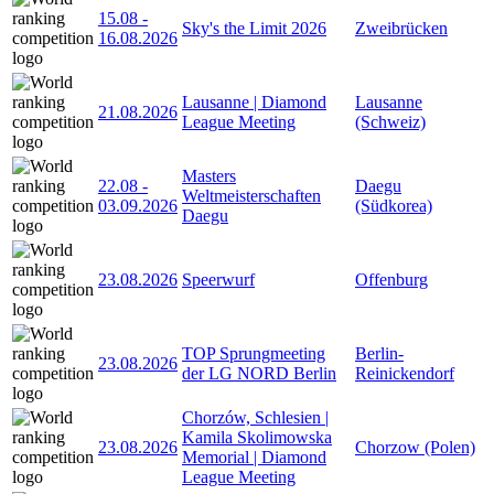
15.08
-
Sky's the Limit 2026
Zweibrücken
16.08.2026
Lausanne | Diamond
Lausanne
21.08.2026
League Meeting
(Schweiz)
Masters
22.08
-
Daegu
Weltmeisterschaften
03.09.2026
(Südkorea)
Daegu
23.08.2026
Speerwurf
Offenburg
TOP Sprungmeeting
Berlin-
23.08.2026
der LG NORD Berlin
Reinickendorf
Chorzów, Schlesien |
Kamila Skolimowska
23.08.2026
Chorzow (Polen)
Memorial | Diamond
League Meeting