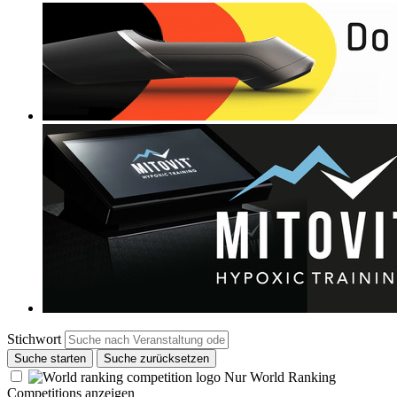
Stichwort
Suche starten
Suche zurücksetzen
Nur World Ranking
Competitions anzeigen