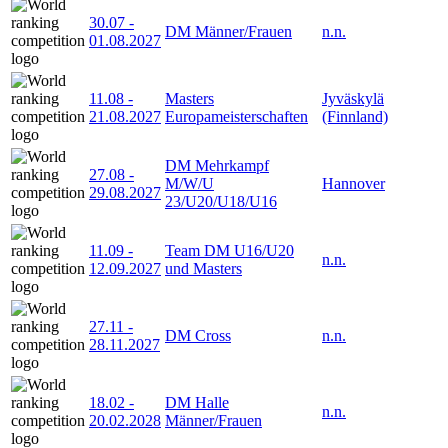
30.07
-
DM Männer/Frauen
n.n.
01.08.2027
11.08
-
Masters
Jyväskylä
21.08.2027
Europameisterschaften
(Finnland)
DM Mehrkampf
27.08
-
M/W/U
Hannover
29.08.2027
23/U20/U18/U16
11.09
-
Team DM U16/U20
n.n.
12.09.2027
und Masters
27.11
-
DM Cross
n.n.
28.11.2027
18.02
-
DM Halle
n.n.
20.02.2028
Männer/Frauen