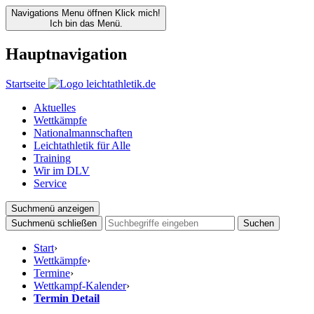
Navigations Menu öffnen
Klick mich!
Ich bin das Menü.
Hauptnavigation
Startseite
Aktuelles
Wettkämpfe
Nationalmannschaften
Leichtathletik für Alle
Training
Wir im DLV
Service
Suchmenü anzeigen
Suchmenü schließen
Suchen
Start
›
Wettkämpfe
›
Termine
›
Wettkampf-Kalender
›
Termin Detail